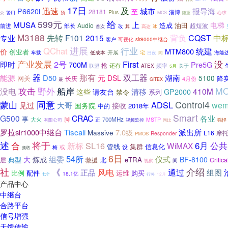
17日
及
迅速
报导海
城市
P6620i
至
28181
淄博
Plus
警用
心求
预
MCS
众
隆重
599元
给
MUSA
上
电梯
造成
油田
Audio
超短波
前进
部长
改
首次
其
高达
冰
M3188
中
先转
F101
2015
背负
CQST
专业
客户
slr8000中继台
可视化
进展
QChat
行业
统建
MTM800
价
创业者
开展
低成本
车载
宅
海能
日夜
同
产业发展
2号
First
没
即时
Pre5G
700M
抢
还有
频率
联盟
ATEX
关于
5月
器
那有
双工器
能源
D50
元
湖南
DSL
5100
网关
长庆
降
4月份
最
GITEX
攻击
野外
M
船岸
没电
410M
请友台
清移
这些
GP2000
禁令
系列
Control4
蒙山
同意
ADSL
见过
we
大哥
国务院
接收
2018年
中的
Smart
G500
CRAC
各业
事
大火
脚
700MHz
MSTP
有限公司
正
强悍
视频监控
同比
派出所
罗拉slr1000中继台
Tiscali
7.0级
Massive
L16
摩
Responder
PMOS
述
合
将于
SL16
6月
公共
新标
WiMAX
管线
集群
信息化
或
梅
设
频谱
6日
54所
组委
仪式
大
炼成
BF-8100
典型
北
eTRA
层
Critica
救援
间
视察
社
介绍
《
风电
通过
组图
正品
比例
配件
运维
购买
18.1亿
七个
12月
行将
产品中心
中继台
合路平台
信号增强
天馈传输