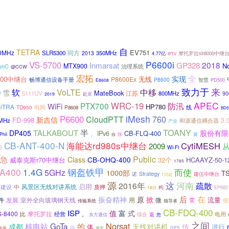
自
TETRA
EV751
0MHz
同方
SLR5300
350MHz
2013
4.77亿
摩托罗拉slr8000中继
IPTV
P6600i
VS-5700
GP328
2018
Inmarsat
N
MTX900
治理系统
unC
@CCW
宏拓
全
实现
300中继台
P8600Ex
无线
畅博通信设备手册
P8600
智慧
PD500
E8608
致力于
来
软
VoLTE
中移
0
雪
MateBook
江苏
5111UV
800MHz
90
2019
赴京
APEC
WRC-19
防汛
PTX700
WiFi
HP780
LiTRA
电网
线
TD950
P8608
BD5
iMesh
P6600
760
CloudPTT
新吉信
FD-998
3.
MHz
和源通信耦合器
产业
TOANY
半
TALKABOUT
DP405
股份有限
CB-FLQ-400
IPv6
、
Phil
聊
冀
你
CB-ANT-400-N
海能达rd980s中继台
CytiMESH
2009
问
Wi-Fi
Public
急
Class
CB-OHQ-400
威泰克斯r70中继台
32个
HCAAYZ-50-
1785
A400
1.4G
钢盔铁甲
而使
5GHz
1000部
TS
诺
Strategy
建伍中继台
1日起
源
河南
这
疏散
2016年
启用
风景区无线对讲系统
建设
中
质押
构
EP682
18日
后
在
振奋精神
原
掀
流量
发展
用
微
常
件
室外全向玻璃钢天线
但
领导者
传输系统
CB-FDQ-400
ISP
值
富
式
S-8400
摩托罗拉
比
电用
经营
。
综合
返
您
东方通信
之间
Norsat
核电站
GoTa
的
成都
无线对讲机
传
体
进行
刷
河北
GPS
海事