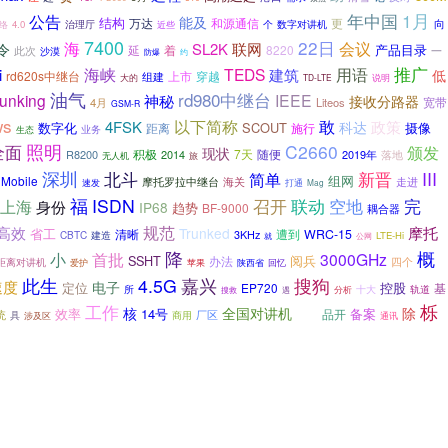
年中国
1月
公告
能及
结构
万达
和源通信
更
向
治理厅
4.0
个
数字对讲机
络
近些
7400
22日
海
会议
SL2K
联网
令
产品目录
着
8220
延
一
此次
沙漠
防爆
约
推广
海峡
TEDS
用语
i
建筑
低
rd620s中继台
上市
穿越
组建
大的
TD-LTE
说明
油气
rd980中继台
runking
神秘
IEEE
接收分路器
宽带
4月
Liteos
GSM-R
ws
以下简称
敢
4FSK
政策
科达
数字化
SCOUT
摄像
施行
距离
生态
业务
照明
C2660
全面
颁发
现状
7天
随便
R8200
积极
2014
2019年
落地
无人机
旅
深圳
III
北斗
简单
新晋
Mobile
组网
摩托罗拉中继台
海关
走进
速发
打通
Mag
福
ISDN
联动
空地
完
上海
召开
身份
IP68
趋势
BF-9000
耦合器
规范
高效
摩托
Trunked
省工
清晰
WRC-15
3KHz
遭到
CBTC
建造
LTE-Hi
就
公网
概
降
小
首批
3000GHz
SSHT
阅兵
办法
距离对讲机
四个
陕西省
爱护
苹果
回忆
嘉兴
此生
4.5G
搜狗
速度
电子
定位
控股
EP720
基
所
十大
分析
轨道
搜救
遇
工作
栎
核
全国对讲机
除
效率
14号
备案
品开
统
厂区
交通
商用
具
涉及区
通讯