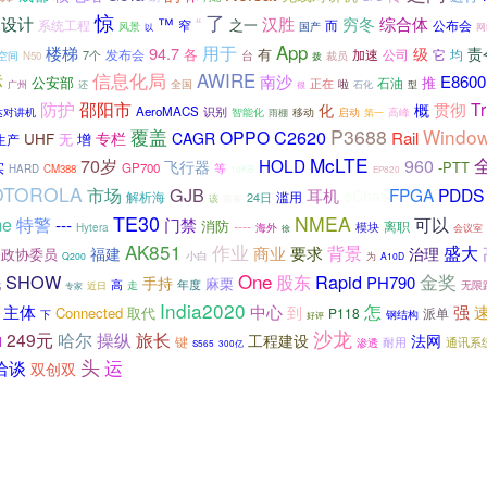
惊
了
设计
™
“
汉胜
穷冬
综合体
窄
之一
而
系统工程
公布会
国产
风景
以
网
用于
App
楼梯
94.7
级
责
各
有
加速
公司
它
均
7个
发布会
台
空间
N50
裁员
拨
信息化局
标
AWIRE
南沙
E8600
公安部
推
正在
石油
全国
啦
型
广州
还
石化
很
防护
邵阳市
T
贯彻
化
概
AeroMACS
识别
智能化
移动
启动
高峰
达对讲机
雨棚
第一
覆盖
P3688
Windo
C2620
OPPO
Rail
UHF
专栏
CAGR
无
增
生产
McLTE
70岁
HOLD
960
飞行器
-PTT
实
GP700
等
HARD
CM388
10KB
EP820
OTOROLA
GJB
市场
FPGA
PDDS
耳机
eChat
解析海
滥用
24日
该
装备
TE30
NMEA
可以
me
特警
---
门禁
消防
----
离职
模块
海外
Hytera
会议室
徐
AK851
作业
背景
盛大
商业
要求
治理
福建
政协委员
小白
Q200
为
A10D
SHOW
One
Rapid
金奖
股东
PH790
手持
麻栗
托
高
走
年度
无限
近日
专家
India2020
怎
强
主体
中心
到
Connected
取代
P118
派单
钢结构
下
好评
沙龙
249元
哈尔
操纵
旅长
法网
工程建设
l
键
耐用
通讯系
渗透
S565
300亿
头
洽谈
运
双创双