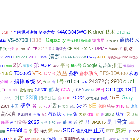
Kidner
技术
K4A8G045WC
全网通对讲机
解决方案
3GPP
CTChat
台
338
VS-5700H
Capacity
通信技术
okia
铁路局
无线对讲功分器
0
CCW2018
DPMR
能达
中兴
2017
听证会
CB-ANT-400-NX
M3688
公安
Part
4G-LTE
系统
通
轻
清楚
EarPods
ZiLTE
eLTE
CB-ANT-400-W
Relay
00
350M
摩托罗拉r8200中继台
ICOM
第
2亿
推进
平台
Google
VOIP
666号
运营商
董事长
342亿
泄露电缆
00
FMRC
效益
1.8G
TC500S
VT-3
鼎桥
RFS-BDA400
DMR
森林防火
0
和源
火
24372台
quot
指挥系统
1号
2900
01L09
公司
物
泛
方
某
LoRa
都
19日
从
与
CTO
Teltronic
GP300
CCW
CE0
25日
国家
设备销售
子
A518T
33项
2022
Gray
15日
对讲
招标公告
会
12（22）
传统
RFID
光纤近端机
8日
壁垒
话
省
不
2601
中国
700
Skr
领跑
镜头
3118
改革
拥
队
项目
支队
100
高保真
快
行政执法
集
城管
大赛
祝
车辆
体制
兼
消防员
防爆对讲机
终端
自立
售价
是
1号文
只
设备
2025
携
处
蜂语
BP2015
”
国
近
伍
NFC
8月
爱
再
话题
要
SDC
正式
威海
P8668i
凭
看
信息化部
iPTT
享
2020
科技
使用
1日
BOOK
赛
max
远程
助
高潮迭起
800M
让
赴
港口
滑雪
记
反对
3月
需求
TCP
310
紫燕
PD980