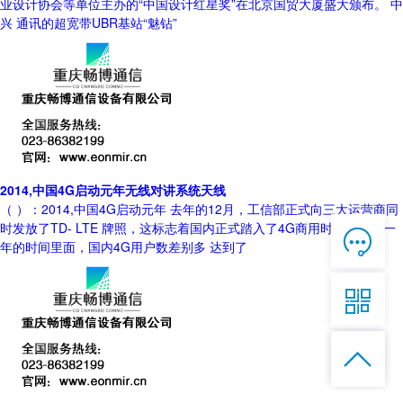
业设计协会等单位主办的“中国设计红星奖”在北京国贸大厦盛大颁布。 中
兴 通讯的超宽带UBR基站“魅钻”
2014,中国4G启动元年无线对讲系统天线
（ ）：2014,中国4G启动元年 去年的12月，工信部正式向三大运营商同
时发放了TD- LTE 牌照，这标志着国内正式踏入了4G商用时期。在这一

在线客服
年的时间里面，国内4G用户数差别多 达到了

7*12 QQ在线，服务咨询

服务热线


恭候聆听，023-86382199手机直接点击
拨打