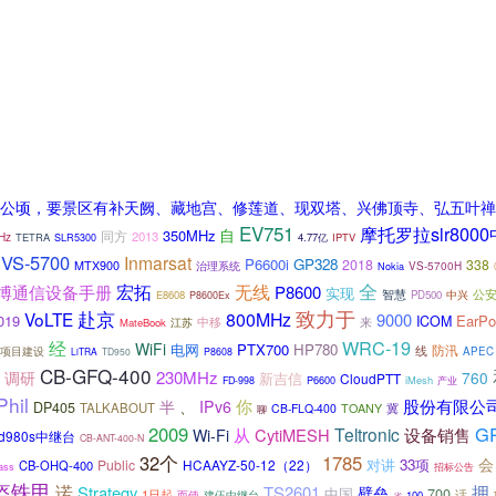
0公顷，要景区有补天阙、藏地宫、修莲道、现双塔、兴佛顶寺、弘五叶禅
EV751
摩托罗拉slr800
自
350MHz
同方
2013
Hz
TETRA
4.77亿
IPTV
SLR5300
VS-5700
Inmarsat
P6600i
GP328
2018
338
MTX900
治理系统
VS-5700H
Nokia
全
宏拓
博通信设备手册
无线
P8600
实现
智慧
公
中兴
E8608
PD500
P8600Ex
致力于
赴京
VoLTE
800MHz
9000
019
EarPo
ICOM
来
江苏
中移
MateBook
经
WRC-19
WiFi
电网
PTX700
HP780
线
防汛
项目建设
APEC
LiTRA
TD950
P8608
CB-GFQ-400
230MHz
调研
760
新吉信
CloudPTT
P6600
iMesh
FD-998
产业
Phil
你
股份有限公
半
、
IPv6
DP405
TALKABOUT
冀
CB-FLQ-400
TOANY
聊
2009
G
从
Teltronic
CytiMESH
设备销售
Wi-Fi
d980s中继台
CB-ANT-400-N
32个
1785
会
对讲
33项
Public
HCAAYZ-50-12（22）
CB-OHQ-400
ass
招标公告
盔铁甲
诺
拥
Strategy
TS2601
壁垒
中国
700
1日起
话
而使
建伍中继台
100
省