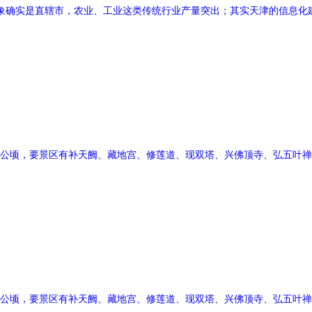
印象确实是直辖市，农业、工业这类传统行业产量突出；其实天津的信息化
0公顷，要景区有补天阙、藏地宫、修莲道、现双塔、兴佛顶寺、弘五叶禅
0公顷，要景区有补天阙、藏地宫、修莲道、现双塔、兴佛顶寺、弘五叶禅