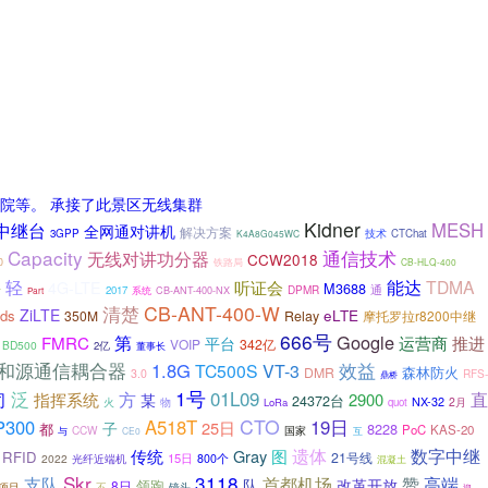
院等。 承接了此景区无线集群
Kidner
0中继台
MESH
全网通对讲机
解决方案
3GPP
技术
CTChat
K4A8G045WC
Capacity
无线对讲功分器
通信技术
CCW2018
铁路局
0
CB-HLQ-400
轻
能达
TDMA
听证会
4G-LTE
M3688
安
通
DPMR
2017
系统
CB-ANT-400-NX
Part
清楚
CB-ANT-400-W
ZiLTE
ds
eLTE
350M
Relay
摩托罗拉r8200中继
666号
Google
第
FMRC
运营商
推进
平台
VOIP
342亿
BD500
2亿
董事长
和源通信耦合器
效益
1.8G
TC500S
VT-3
森林防火
DMR
3.0
RFS-
鼎桥
1号
泛
方
01L09
直
司
指挥系统
2900
某
24372台
NX-32
火
2月
物
LoRa
quot
CTO
P300
A518T
19日
子
25日
都
8228
PoC
KAS-20
CCW
国家
与
CE0
互
遗体
数字中继
传统
Gray
图
RFID
21号线
15日
2022
800个
光纤近端机
混凝土
Skr
3118
赞
高端
支队
首都机场
队
改革开放
领跑
8日
项目
不
镜头
迎