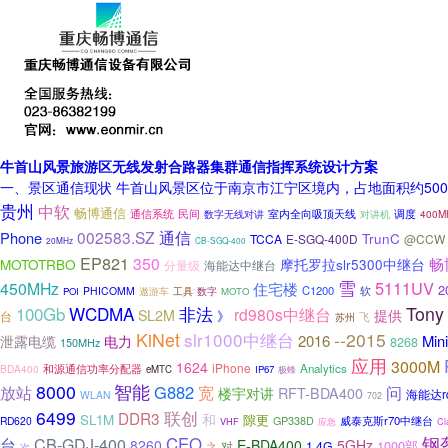
牛首山风景旅游区无线发射合路器集群通信指挥系统设计方案
一、景区通信现状 牛首山风景区位于南京市江宁区境内，占地面积约50
贵州
中软
畅博通信
通信系统
民间
室内全向吸顶天线
调度
400M
数字无线对讲
对讲机
002583.SZ
通信
Phone
TrunC
TCCA
E-SGQ-400D
@CCW
20MHz
CB-SGQ-400
EP821
350
畅
MOTOTRBO
摩托罗拉slr5300中继台
海能达中继台
分量级
雪
5111UV
450MHz
住宅楼
2
C1200
软
PHICOMM
数字
POI
遨游车
工具
MOTO
100Gb
WCDMA
Tony
非法
rd980s中继台
提供
SL2M
》
台
苏州
飞
KiNet
slr1000中继台
--2015
2016
Mini
泄露电缆
电力
8268
150MHz
应用
3000M
1624
iPhone
和源通信功率分配器
Analytics
BDA400
eMTC
IP67
极蜂
8000
智能
G882
放站
宽
问
楼宇对讲
RFT-BDA400
海能达r
WLAN
702
6499
联创
DDR3
和
SL1M
隙更
威泰克斯r70中继台
RD620
GP338D
VHF
Cl
应急
钢
CEO
台
CB-GDJ-400
8260
E-BDA400
5GHz
1000部
对
1.4G
之
次