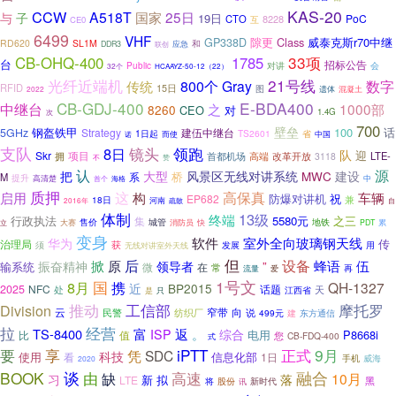
KAS-20
CCW
A518T
25日
与
国家
子
19日
PoC
CTO
8228
互
CE0
6499
VHF
隙更
Class
威泰克斯r70中继
GP338D
RD620
SL1M
和
DDR3
应急
联创
33项
CB-OHQ-400
1785
台
招标公告
Public
对讲
会
32个
HCAAYZ-50-12（22）
光纤近端机
21号线
800个
Gray
数字
传统
RFID
15日
图
遗体
2022
混凝土
CB-GDJ-400
E-BDA400
中继台
1000部
之
8260
CEO
对
1.4G
次
700
壁垒
钢盔铁甲
100
话
5GHz
Strategy
建伍中继台
1日起
TS2601
省
诺
而使
中国
支队
镜头
8日
领跑
队
Skr
项目
迎
改革开放
LTE-
拥
首都机场
高端
3118
赞
不
认
源
把
风景区无线对讲系统
大型
MWC
建设
桥
系
M
提升
高清楚
海格
中
首个
质押
这
启用
高保真
车辆
构
防爆对讲机
祝
EP682
18日
兼
河南
疏散
自
2016年
体制
13级
终端
行政执法
5580元
之三
集
地铁
售价
城管
快
立
大赛
消防员
PDT
累
变身
软件
室外全向玻璃钢天线
华为
传
治理局
须
获
发展
无线对讲室外天线
用
但
后
设备
掀
原
蜂语
伍
振奋精神
领导者
”
输系统
微
在
常
流量
爱
再
1号文
8月
国
携
QH-1327
近
BP2015
2025
NFC
处
话题
天
只
江西省
是
推动
摩托罗
Division
工信部
云
窄带
纺织厂
向
说
民警
499元
建
东方通信
拉
经营
TS-8400
富
返
综合
ISP
。
P8668i
比
值
电用
您
CB-FDQ-400
式
要
享
iPTT
正式
9月
凭
SDC
科技
使用
信息化部
1日
看
手机
威海
2020
BOOK
谈
融合
由
缺
高速
10月
习
落
新
拟
LTE
黑
将
股份
新时代
讯