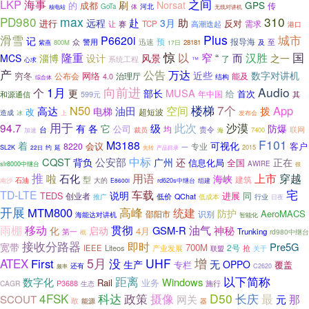
之间
LKP
海事
刷
Norsat
GPS
成都
的
传
GoTa
河北
体
核电站
无线对讲机
PD980
max
310
赴
助
远程
3月
进行
反对
让
TCP
高潮迭起
需求
赛
港口
Plus
滑雪
城市
P6620i
记
预
报导海
众
迅速
至
警用
及
800M
28181
紫燕
17日
隆重
惊
窄
汉胜
国
以
“
而
MCS
淄博
设计
风景
之一
了
系统工程
心求
™
产
公告
万达
近些
数字对讲机
穷冬
网络
治理厅
能及
公布会
4.0
结构
综合体
1月
向前进
Audio
个
MUSA
更
部长
给
首次
599元
年中国
和源通信
其
7个
N50
楼梯
App
高达
空间
电梯
油田
拨
改
超短波
造成
上
发布会
冰
用于
此次
94.7
级
沙漠
有
各
它
防爆
公司
均
台
责令
联网
裁员
7400
加速
海
F101
M3188
可视化
着
客户
8220
会议
专业
一
2015
SL2K
22日
约
延
产品目录
先转
中标
CQST
公安部
还
背负
广州
正在
信息化局
全国
AWIRE
slr8000中继台
很
推
上市
用语
穿越
啦
石化
海峡
型
建筑
石油
大的
rd620s中继台
南沙
E8600i
组建
宅
TD-LTE
车载
说明
TEDS
进展
同
创业者
推广
低价
QChat
低成本
行业
日夜
开展
MTM800
高峰
统建
防护
AeroMACS
邵阳市
识别
海能达对讲机
智能化
贯彻
油气
雨棚
移动
神秘
GSM-R
化
启动
4月
第一
Trunking
rd980中继台
概
接收分路器
即时
Pre5G
宽带
700M
2号
IEEE
Liteos
产业发展
联盟
抢
关于
5月
UHF
增
ATEX
First
没
生产
无
OPPO
专栏
覆盖
还有
频率
C2620
距离
以下简称
数字化
Windows
Rail
业务
P3688
施行
CAGR
生态
4FSK
政策
摄像
D50
科达
长庆
最
那
SCOUT
网关
元
敢
能源
器