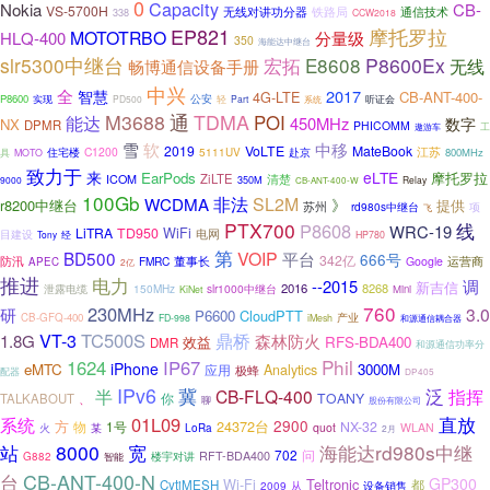
0
Capacity
Nokia
CB-
VS-5700H
无线对讲功分器
铁路局
通信技术
338
CCW2018
EP821
摩托罗拉
MOTOTRBO
HLQ-400
分量级
350
海能达中继台
slr5300中继台
宏拓
E8608
P8600Ex
畅博通信设备手册
无线
中兴
全
2017
智慧
4G-LTE
CB-ANT-400-
公安
P8600
实现
PD500
轻
Part
听证会
系统
M3688
通
TDMA
POI
能达
450MHz
数字
NX
DPMR
PHICOMM
工
遨游车
雪
软
中移
2019
VoLTE
MateBook
江苏
住宅楼
C1200
赴京
5111UV
800MHz
具
MOTO
致力于
来
eLTE
EarPods
摩托罗拉
ZiLTE
清楚
ICOM
9000
350M
Relay
CB-ANT-400-W
100Gb
非法
SL2M
WCDMA
》
r8200中继台
提供
苏州
rd980s中继台
项
飞
PTX700
线
P8608
WRC-19
LiTRA
TD950
WiFi
电网
目建设
经
Tony
HP780
第
BD500
VOIP
平台
666号
342亿
防汛
运营商
FMRC
董事长
Google
APEC
2亿
推进
电力
调
--2015
新吉信
2016
8268
泄露电缆
150MHz
slr1000中继台
Mini
KiNet
760
230MHz
研
3.0
P6600
CloudPTT
产业
CB-GFQ-400
FD-998
iMesh
和源通信耦合器
VT-3
TC500S
鼎桥
1.8G
森林防火
效益
RFS-BDA400
DMR
和源通信功率分
Phil
1624
IP67
iPhone
eMTC
3000M
Analytics
应用
极蜂
配器
DP405
IPv6
冀
半
泛
指挥
CB-FLQ-400
你
TOANY
TALKABOUT
、
聊
股份有限公司
直放
系统
01L09
2900
方
24372台
物
1号
NX-32
火
某
quot
WLAN
LoRa
2月
站
8000
宽
海能达rd980s中继
702
RFT-BDA400
问
G882
楼宇对讲
智能
CB-ANT-400-N
台
GP300
Wi-Fi
Teltronic
都
CytiMESH
2009
设备销售
从