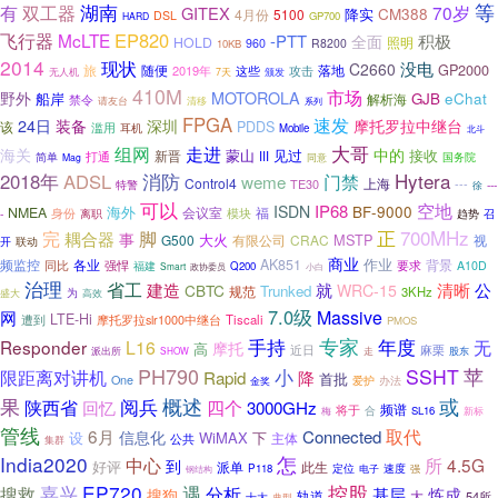
湖南
等
双工器
有
70岁
GITEX
CM388
降实
4月份
5100
DSL
GP700
HARD
飞行器
EP820
McLTE
积极
-PTT
全面
HOLD
照明
960
R8200
10KB
2014
现状
没电
C2660
GP2000
旅
随便
落地
2019年
攻击
这些
无人机
7天
颁发
410M
市场
野外
MOTOROLA
eChat
船岸
GJB
解析海
禁令
清移
请友台
系列
FPGA
速发
24日
装备
深圳
摩托罗拉中继台
该
PDDS
滥用
耳机
Mobile
北斗
大哥
组网
走进
海关
中的
蒙山
见过
接收
新晋
打通
III
简单
同意
国务院
Mag
消防
Hytera
2018年
ADSL
weme
门禁
Control4
上海
TE30
---
特警
---
徐
可以
空地
IP68
ISDN
BF-9000
海外
NMEA
会议室
福
身份
模块
-
离职
趋势
召
700MHz
完
正
脚
耦合器
事
大火
MSTP
G500
CRAC
视
有限公司
开
联动
商业
作业
频监控
AK851
背景
同比
各业
要求
强悍
福建
A10D
Q200
Smart
政协委员
小白
治理
省工
就
建造
清晰
公
CBTC
WRC-15
Trunked
规范
3KHz
为
高效
盛大
7.0级
Massive
网
LTE-Hi
遭到
摩托罗拉slr1000中继台
Tiscali
PMOS
专家
手持
年度
Responder
L16
无
摩托
高
麻栗
近日
派出所
走
股东
SHOW
PH790
SSHT
苹
小
限距离对讲机
Rapid
降
首批
One
爱护
办法
金奖
概述
果
或
阅兵
四个
陕西省
回忆
3000GHz
频谱
将于
合
SL16
梅
新标
管线
取代
6月
Connected
信息化
设
WiMAX
下
主体
公共
集群
India2020
怎
中心
所
4.5G
到
好评
此生
派单
速度
P118
定位
强
钢结构
电子
嘉兴
EP720
遇
控股
搜救
分析
基层
炼成
搜狗
轨道
大
54所
十大
典型