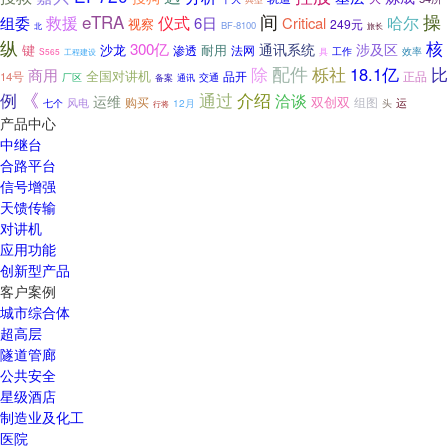
eTRA
间
操
救援
仪式
哈尔
组委
6日
Critical
视察
249元
BF-8100
北
旅长
纵
核
300亿
通讯系统
涉及区
键
沙龙
渗透
耐用
法网
工作
具
效率
S565
工程建设
配件
栎社
比
除
18.1亿
商用
全国对讲机
品开
正品
14号
厂区
备案
通讯
交通
例
《
通过
介绍
洽谈
运维
双创双
购买
组图
风电
运
七个
12月
头
行将
产品中心
中继台
合路平台
信号增强
天馈传输
对讲机
应用功能
创新型产品
客户案例
城市综合体
超高层
隧道管廊
公共安全
星级酒店
制造业及化工
医院