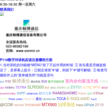
9:30-18:30 周一至周六
联系我们
P118数字对讲机应该注意哪些方面
1.当对讲机的功能键“MENU”按了不起作用的时候 ①首先看是否键盘锁
定了，若屏幕上提示：已锁定请按“#”键，则按下“#”键可解锁; ②检查写
频软件上的“菜单键关闭”功能是否勾
畅博通信
室内全向吸顶天线
中软
民间
对讲机
数字无线对讲
通信系统
贵州
SLR5300
EV751
TETRA
IPTV
4.77亿
400MHz
350MHz
自
同方
2013
调度
摩托罗
K4A8G045WC
3GPP
解决方案
CTChat
Kidner
技术
拉slr8000中继台
全网通对讲机
E-SGQ-400D
TCCA
通信
MESH
Phone
002583.SZ
TrunC
20MHz
CB-SGQ-400
治理系统
Inmarsat
MTX900
@CCW
2018
GP328
VS-5700
P6600i