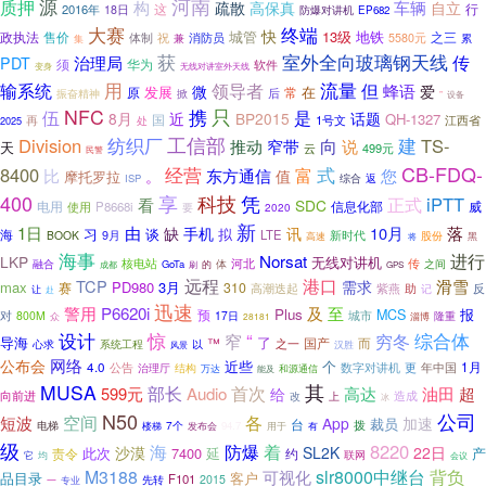
源
河南
质押
构
车辆
自立
疏散
高保真
这
行
2016年
18日
防爆对讲机
EP682
大赛
终端
快
城管
13级
地铁
政执法
售价
之三
消防员
体制
祝
5580元
兼
累
集
获
室外全向玻璃钢天线
传
治理局
PDT
须
华为
软件
变身
无线对讲室外天线
用
流量
但
输系统
领导者
蜂语
微
爱
发展
在
原
后
常
掀
振奋精神
”
设备
NFC
携
只
伍
是
话题
8月
近
BP2015
QH-1327
国
再
1号文
江西省
2025
处
纺织厂
工信部
Division
建
TS-
推动
窄带
向
说
天
499元
云
民警
CB-FDQ-
8400
经营
式
富
您
比
东方通信
。
值
摩托罗拉
返
ISP
综合
400
科技
凭
享
iPTT
看
正式
SDC
电用
威
P8668i
信息化部
使用
要
2020
新
1日
由
10月
落
缺
手机
讯
习
海
谈
拟
9月
LTE
新时代
BOOK
股份
高速
将
黑
海事
Norsat
进行
LKP
无线对讲机
核电站
传
体
河北
融合
GoTa
之间
成都
的
刷
GPS
远程
港口
TCP
滑雪
需求
max
PD980
3月
赛
310
高潮迭起
助
紫燕
反
记
让
赴
迅速
警用
P6620i
及
至
Plus
报
预
MCS
城市
对
800M
17日
隆重
众
28181
淄博
设计
惊
“
窄
穷冬
综合体
导海
了
™
国产
而
之一
系统工程
心求
以
汉胜
风景
网络
公布会
近些
个
1月
4.0
公告
数字对讲机
年中国
治理厅
结构
更
和源通信
万达
能及
其
MUSA
部长
首次
599元
Audio
高达
油田
超
给
向前进
改
造成
上
冰
N50
公司
空间
各
短波
App
加速
裁员
台
7个
拨
电梯
发布会
94.7
用于
楼梯
有
级
着
8220
海
防爆
沙漠
SL2K
22日
此次
7400
责令
延
产
约
联网
它
均
会议
M3188
slr8000中继台
背负
可视化
客户
品目录
F101
先转
2015
一
专业