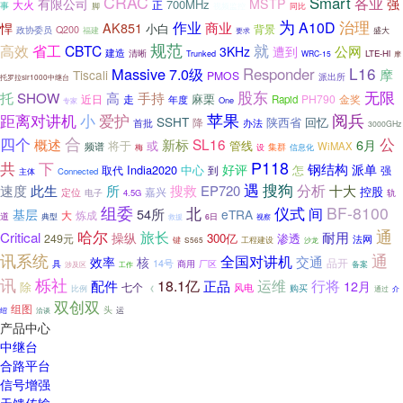
CRAC
Smart
各业
有限公司
MSTP
强
700MHz
正
大火
事
视频监控
脚
同比
为
治理
作业
商业
A10D
AK851
悍
小白
背景
Q200
政协委员
盛大
福建
要求
规范
就
高效
省工
CBTC
公网
3KHz
遭到
建造
清晰
Trunked
LTE-Hi
WRC-15
摩
L16
Massive
Responder
7.0级
摩
Tiscali
PMOS
派出所
托罗拉slr1000中继台
股东
无限
SHOW
托
高
手持
麻栗
近日
PH790
金奖
走
年度
Rapid
One
专家
苹果
距离对讲机
小
爱护
阅兵
SSHT
回忆
降
陕西省
首批
办法
3000GHz
合
公
四个
SL16
概述
新标
6月
将于
或
管线
频谱
WiMAX
集群
梅
设
信息化
P118
共
下
钢结构
好评
派单
India2020
中心
怎
取代
到
强
主体
Connected
遇
搜狗
分析
速度
此生
所
搜救
EP720
十大
控股
嘉兴
定位
轨
电子
4.5G
组委
北
仪式
BF-8100
间
54所
基层
eTRA
大
炼成
道
典型
6日
视察
救援
哈尔
通
旅长
Critical
耐用
操纵
300亿
渗透
249元
法网
键
工程建设
S565
沙龙
通
讯系统
全国对讲机
交通
效率
核
14号
品开
具
厂区
商用
备案
涉及区
工作
讯
栎社
运维
行将
配件
18.1亿
正品
12月
除
七个
风电
购买
比例
《
通过
介
双创双
组图
头
绍
运
洽谈
产品中心
中继台
合路平台
信号增强