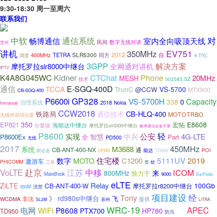
9:30-18:30 周一至周六
联系我们
对
中软
通信系统
畅博通信
室内全向吸顶天线
民间
数字无线对讲
贵州
讲机
EV751
350MHz
SLR5300
2013
自
400MHz
TETRA
同方
调度
4.77亿
3GPP
解决方案
摩托罗拉slr8000中继台
全网通对讲机
IPTV
K4A8G045WC
Kidner
CTChat
Phone
20MHz
MESH
技术
002583.SZ
通信
E-SGQ-400D
TCCA
TrunC
VS-5700
@CCW
MTX900
CB-SGQ-400
GP328
P6600i
VS-5700H
Capacity
0
338
治理系统
2018
Nokia
Inmarsat
CCW2018
CB-HLQ-400
铁路局
通信技术
MOTOTRBO
无线对讲功分器
350
E8608
EP821
海能达中继台
宏拓
分量级
摩托罗拉slr5300中继台
畅博通信设备手册
P8600
轻
公安
实现
中兴
4G-LTE
智慧
P8600Ex
全
Part
PD500
无线
2017
450MHz
M3688
系统
CB-ANT-400-NX
通
POI
能达
TDMA
听证会
DPMR
MOTO
住宅楼
5111UV
2019
数字
C1200
遨游车
PHICOMM
工具
雪
软
VoLTE
赴京
江苏
中移
ICOM
来
800MHz
致力于
MateBook
9000
EarPods
eLTE
Relay
ZiLTE
100Gb
CB-ANT-400-W
摩托罗拉r8200中继台
清楚
350M
项目建设
经
Tony
》
rd980s中继台
飞
非法
WCDMA
提供
SL2M
苏州
LiTRA
WRC-19
线
APEC
电网
WiFi
P8608
PTX700
HP780
TD950
防汛