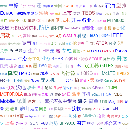
石油
还
中标
推
型
全国
广州
AWIRE
啦
南沙
正在
CQST
信息化局
公安部
石化
很
上市
TEDS
海峡
E8600i
rd620s中继台
穿越
说明
用语
建筑
组建
大的
TD-LTE
低成本
开展
行业
MTM800
推广
车载
创业者
QChat
进展
宅
低价
同
日夜
防护
统建
化
海能达对讲机
邵阳市
智能化
雨棚
识别
AeroMACS
移动
启动
IEEE
神秘
GSM-R
rd980中继台
高峰
4月
概
油气
第一
Trunking
贯彻
宽带
First
ATEX
抢
5月
频率
2号
还有
700M
即时
Liteos
接收分路器
产业发展
联盟
生产
专栏
UHF
Pre5G
无
增
关于
C2620
P3688
覆盖
OPPO
没
CAGR
科达
4FSK
生态
业务
敢
数字化
距离
SCOUT
以下简称
施行
Rail
Windows
器
双工器
那有
DSL
GITEX
政策
摄像
D50
最
网关
能源
长庆
元
湖南
4月份
飞行器
10KB
降实
McLTE
HARD
70岁
EP820
5100
GP700
CM388
等
HOLD
无人机
7天
-PTT
积极
旅
随便
2019年
2014
960
全面
R8200
现状
C2660
照明
没电
颁发
攻击
410M
船岸
这些
野外
请友台
GP2000
禁令
落地
清移
系列
滥用
耳机
MOTOROLA
该
24日
FPGA
市场
PDDS
GJB
装备
eChat
解析海
Mobile
深圳
海关
简单
摩托罗拉中继台
速发
新
打通
Mag
组网
北斗
接收
蒙山
走进
见过
Control4
晋
同意
III
国务院
2018年
ADSL
中的
大哥
weme
----
NMEA
特警
模块
海外
离职
门禁
会议
---
消防
TE30
徐
可以
Hytera
上海
召开
趋势
BF-9000
耦合器
身份
ISDN
IP68
联动
空地
室
福
完
G500