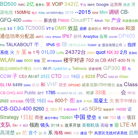
BD500
342亿
2亿
第
VOIP
泄
运营商
Google
推进
董事长
平台
666号
FMRC
--2015
调研
CB-
150MHz
露电缆
Mini
2016
电力
slr1000中继台
8268
KiNet
GFQ-400
CloudPTT
产业
新吉信
P6600
760
iMesh
和源通信耦
230MHz
FD-998
TC500S
效益
DMR
1.8G
和源
鼎桥
VT-3
森林防火
RFS-BDA400
3.0
合器
DP405
通信功率分配器
IP67
极蜂
应用
Analytics
eMTC
1624
3000M
iPhone
聊
半
TALKABOUT
、
IPv6
你
指挥
股份有限公司
Phil
CB-FLQ-400
泛
TOANY
冀
某
24372台
01L09
quot
火
1号
2月
系统
方
NX-32
物
LoRa
2900
直放站
WLAN
楼宇对讲
702
宽
CB-ANT-400-N
8000
海
问
G882
智能
RFT-BDA400
GP300
都
Teltronic
能达rd980s中继台
2009
Wi-Fi
CytiMESH
设备销售
与
从
PoC
子
CTO
CCW
25日
19日
8228
CE0
A518T
国家
互
RD620
KAS-20
VHF
Class
和
SL1M
6499
隙更
威泰克斯r70中继台
联创
GP338D
应急
DDR3
会
33项
1785
Public
CB-OHQ-400
对讲
RFID
32个
HCAAYZ-50-12（22）
招标公告
传统
800个
图
混凝土
15日
次
数字中继台
2022
遗体
21号线
光纤近端机
Gray
CB-GDJ-400
8260
5GHz
对
1.4G
诺
之
1000部
CEO
E-BDA400
钢盔铁甲
中国
1日起
Strategy
壁垒
项目
而使
700
TS2601
省
话
100
拥
建伍中继台
支队
LTE-M
领跑
镜头
迎
首都机场
改革开放
高端
3118
Skr
赞
8日
不
队
高清楚
把
首个
系
海格
中
启用
认
建设
风景区无线对讲系统
桥
MWC
大型
提升