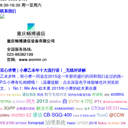
9:30-18:30 周一至周六
联系我们
至心求赞 | 小摩乙未年十大流行语！_无线对讲解
乙未岁终，和小摩一同追念2015这一年那些盛行的词和我们走过的路~
P.S.小摩有礼相赠哦！（温馨提醒：点击深蓝色字体能够也许浏览前
文。） No.1: We Are 砍木累 2015年小摩的砍木累在赓
数字无线对讲
对讲机
400MHz
通信系统
民间
室内全向吸顶天线
贵州
中软
调度
畅博通信
2013
自
同方
4.77亿
EV751
TETRA
350MHz
IPTV
SLR5300
摩托罗拉slr8000中继
MESH
3GPP
解决方案
CTChat
全网通对讲机
K4A8G045WC
台
技术
Kidner
Phone
通信
CB-SGQ-400
@CCW
TrunC
002583.SZ
20MHz
E-SGQ-400D
TCCA
治理系统
Inmarsat
VS-5700
GP328
2018
Nokia
MTX900
338
P6600i
VS-5700H