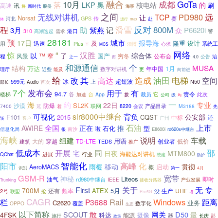
融合
GoTa
10月
成都
落
LKP
黑
核电站
的
刷
高速
讯
新时代
将
股份
海事
无线对讲机
之间
远
PD980
TCP
让
Norsat
GPS
传
赛
河北
赴
进行
体
max
程
反对
800M
滑雪
助
紫燕
3月
记
P6620i
众
警
310
高潮迭起
港口
需求
28181
预
城市
17日
报导海
及
隆重
设计
用
迅速
Plus
淄博
系统工
心求
MCS
至
网络
“
惊
汉胜
以
了
综合体
™
窄
国产
风景
穷冬
公布会
程
治
之一
公告
4.0
而
和源通信
个
MUSA
结构
万达
1月
年中国
数字对讲机
理厅
能及
更
近些
向前进
给
油田
改
其
高达
造成
电梯
空间
超短波
599元
冰
上
N50
部长
Audio
首次
7个
发布会
用于
有
94.7
各
责令
台
裁员
楼梯
App
它
此次
加速
拨
公司
级
均
一
专业
海
约
22日
SL2K
沙漠
防爆
7400
联网
8220
产品目录
M3188
延
着
会议
先
可视化
slr8000中继台
背负
公安部
2015
CQST
还
F101
中标
广州
转
客户
石油
上市
全国
AWIRE
正在
推
石化
型
啦
信息化局
很
南沙
E8600i
rd620s中继台
海峡
车载
说明
组建
用语
TD-LTE
创业者
低价
建筑
大的
穿越
TEDS
推广
低成本
同
邵
开展
宅
日夜
MTM800
海能达对讲机
进展
行业
QChat
统建
防护
智能化
阳市
高峰
化
雨棚
移动
贯彻
启动
AeroMACS
概
识别
第一
4月
GSM-R
宽带
神秘
Liteos
油气
即时
rd980中继台
IEEE
接收分路器
产业发展
Trunking
专
First
关于
无
700M
ATEX
还有
频率
5月
生产
UHF
2号
抢
联盟
没
Pre5G
增
CAGR
栏
Rail
Windows
距离
P3688
C2620
业务
覆盖
数字化
OPPO
生态
以下简称
敢
网关
D50
最
SCOUT
4FSK
科达
摄像
能源
器
施行
长庆
那
政策