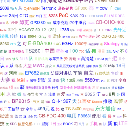
RFT-BDA400
宇对讲
702
CB-ANT-400-N
都
子
从
2009
Teltronic
设备销售
GP300
与
CytiMESH
CCW
CE0
Wi-Fi
PoC
25日
CTO
KAS-20
互
8228
SL1M
DDR3
19日
RD620
6499
A518T
国家
隙更
CB-OHQ-400
GP338D
威泰克斯r70中继台
VHF
和
Class
联创
应急
32个
1785
光纤近
HCAAYZ-50-12（22）
33项
会
RFID
2022
招标公告
Public
对讲
遗体
端机
传统
次
Gray
图
CB-GDJ-400
15日
800个
数字中继台
21号线
混凝土
E-BDA400
之
8260
对
5GHz
Strategy
1000部
1.4G
诺
1日起
CEO
钢盔铁甲
TS2601
中国
100
话
拥
不
8
壁垒
项目
而使
Skr
省
700
建伍中继台
支队
把
日
队
高清楚
赞
3118
改革开放
高端
镜头
首都机场
首个
LTE-M
领跑
提升
迎
18日
认
系
MWC
大型
海格
2016年
建设
风景区无线对讲系统
源
启用
中
质押
桥
自立
EP682
车辆
河南
防爆对讲机
售价
这
行政执法
集
构
高保真
疏散
大赛
快
5580元
消防员
体制
13级
祝
变身
城管
终端
PDT
地铁
累
之三
兼
获
须
软件
室外全向玻璃钢天线
发展
振奋精神
无线对讲室外天线
治理局
华为
传输系统
用
原
2025
伍
微
爱
8月
掀
国
领导者
常
流量
后
”
再
处
但
在
NFC
蜂语
设备
BP2015
民警
QH-1327
天
推动
江西省
是
纺
1号文
近
Division
携
话题
只
东方通信
云
499元
。
TS-8400
比
工信部
说
织厂
建
窄带
摩托罗拉
ISP
向
CB-FDQ-400
电用
经营
使用
看
科
P8668i
您
要
值
返
富
式
享
综合
2020
LTE
新
技
手机
拟
1日
习
信息化部
威海
9月
缺
凭
SDC
BOOK
iPTT
由
正式
谈