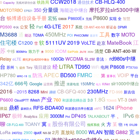
CCW2018
CB-HLQ-400
通信技术
铁路局
0
Capacity
无线对讲功分器
摩托罗拉slr5300中继
分量级
350
海能达中继台
MOTOTRBO
EP821
台
P8600
畅博通信设备手册
宏拓
P8600Ex
实现
全
智慧
无线
E8608
轻
4G-LTE
2017
公安
PD500
系统
Part
听证会
中兴
CB-ANT-400-NX
DPMR
450MHz
M3688
工具
通
MOTO
数字
TDMA
能达
POI
PHICOMM
遨游车
住宅楼
5111UV
2019
MateBook
江
软
VoLTE
C1200
赴京
雪
苏
CB-ANT-400-W
ICOM
清楚
中移
致力于
9000
800MHz
EarPods
来
ZiLTE
350M
rd980s中继
100Gb
WCDMA
Relay
非法
eLTE
SL2M
摩托罗拉r8200中继台
》
经
台
LiTRA
TD950
P8608
项目建设
WiFi
电网
苏州
PTX700
飞
提供
Tony
APEC
BD500
FMRC
VOIP
HP780
防汛
第
2亿
平台
董事长
线
WRC-19
推进
666号
342亿
slr1000中继台
Google
150MHz
泄露电缆
KiNet
运营商
电力
2016
230MHz
8268
CB-GFQ-400
--2015
FD-998
Mini
新吉信
调研
产业
1.8G
P6600
760
VT-3
3.0
iMesh
和源通信耦合器
DMR
CloudPTT
TC500S
iPhone
鼎桥
RFS-BDA400
1624
效益
森林防火
和源通信功率分配器
eMTC
、
IPv6
IP67
极蜂
应用
DP405
半
3000M
你
TALKABOUT
Analytics
Phil
聊
股份有限公司
TOANY
冀
方
某
火
物
泛
指挥系统
CB-FLQ-400
1号
01L09
智能
8000
宽
直放站
WLAN
G882
2月
LoRa
quot
2900
楼
24372台
NX-32
问
海能达rd980s中继台