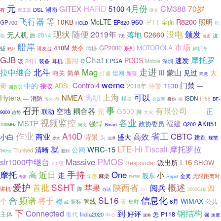
元
4月份
HARD
CM388
70岁
GITEX
5100
湖南
DSL
有
降实
双工器
飞行器
等
10KB
McLTE
960
R8200
照明
-PTT
全面
GP700
EP820
HOLD
积
现状
随便
没电
颁发
2019年
落地
无人机
C2660
旅
2014
这
极
7天
攻击
船岸
市场
410M
MOTOROLA
禁令
清移
GP2000
些
系列
请友台
解析海
野外
eChat
GJB
摩托罗
滥用
PDDS
速发
FPGA
该
24日
装备
耳机
Mobile
深圳
走进
拉中继台
北斗
Mag
蒙山
III
见过
大
海关
简单
组网
打通
新晋
同意
weme
Control4
门禁
哥
中的
接收
特警
---
ADSL
2018年
TE30
国务院
离职
上海
可以
NMEA
Hytera
消防
模块
ISDN
----
IP68
福
BF-
海外
徐
会议室
身份
事
召开
有限公司
空地
耦合器
完
G500
正
联动
脚
大火
CRAC
9000
趋势
视频监控
各业
福建
MSTP
强悍
AK851
政协委员
Q200
Smart
700MHz
同比
省工
作业
A10D
CBTC
高效
商业
小白
背景
盛大
建造
为
规范
要求
治理
LTE-Hi
就
Tiscali
摩托罗拉
清晰
WRC-15
公网
Trunked
3KHz
遭到
PMOS
Massive
slr1000中继台
L16
派出所
SHOW
Responder
7.0级
手持
摩托
高
近日
One
小
走
股东
金奖
无限距离对
麻栗
年度
Rapid
专家
PH790
爱护
首批
SSHT
陕西省
概述
苹果
阅兵
四
讲机
降
办法
回忆
3000GHz
合
SL16
信息化
频谱
将于
个
WiMAX
管线
公共
梅
新标
设
集群
6月
或
下
到
钢结构
Connected
好评
主体
取代
怎
P118
India2020
强
中心
派单
速度