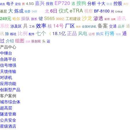
EP720
搜狗
嘉兴
分析
控股
十大
搜救
遇
电子
4.5G
定位
所
轨道
此生
典型
大
仪式
eTRA
6日
炼成
视察
北
BF-8100
基层
间
组委
54所
救援
Critical
沙龙
渗透
通讯
S565
249元
操纵
键
哈尔
工程建设
旅长
300亿
耐用
法网
效率
14号
厂区
备案
系统
具
核
通
交通
涉及区
品开
工作
全国对讲机
商用
比例
七个
正品
风电
行将
通
18.1亿
讯
除
《
购买
栎社
运维
配件
12月
过
组图
介绍
头
运
双创双
洽谈
产品中心
中继台
合路平台
信号增强
天馈传输
对讲机
应用功能
创新型产品
客户案例
城市综合体
超高层
隧道管廊
公共安全
星级酒店