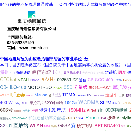
IP互联的差不多原理是通过基于TCP/IP协议的以太网将分散的多个中转台
中国地震局改为由应急治理部治理的事业单位_数
本日，国务院悍然宣布《国务院关于中国地震局等机构设置的照应》（国函
通信系统
民间
贵州
对讲机
调度
4
畅博通信
数字无线对讲
中软
室内全向吸顶天线
20MHz
CTChat
002583.SZ
CB-SGQ-400
MESH
通信
Phone
TCCA
E-SG
350
摩托罗拉
分量级
CB-HLQ-400
MOTOTRBO
海能达中继台
EP821
听证会
TDMA
能达
M3688
遨游车
数
400-NX
通
工具
POI
DPMR
450MHz
PHICOMM
WCDMA
400-W
SL2M
100Gb
》
摩托罗拉r8200中继台
Relay
eLTE
rd98
非法
666号
电力
150MHz
slr1000中继台
泄露电缆
KiNet
推进
运营商
Google
iPhone
极蜂
和源通信功率分配器
Analyti
eMTC
1624
森林防火
IP67
RFS-BDA400
直放站
32
G882
宽
WLAN
RFT-BDA400
楼宇对讲
2月
智能
CB
8000
702