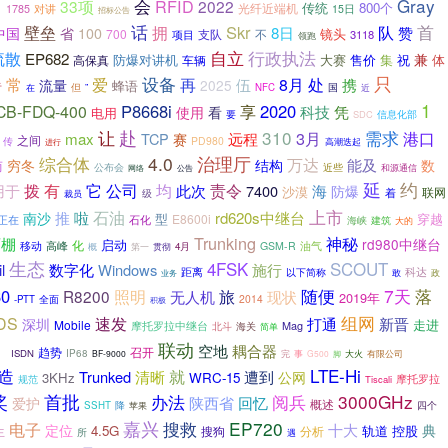
）
Gray
会
RFID
33项
2022
800个
传统
对讲
光纤近端机
1785
15日
招标公告
话
壁垒
Skr
首
拥
队
赞
8日
中国
省
100
镜头
700
不
项目
支队
3118
领跑
行政执法
自立
疏散
EP682
兼
防爆对讲机
大赛
售价
祝
体
车辆
集
高保真
设备
只
再
常
爱
8月
处
伍
携
流量
2025
蜂语
者
但
国
”
NFC
在
近
1
P8668i
2020
CB-FDQ-400
享
科技
凭
使用
看
电用
信息化部
要
SDC
让
赴
310
需求
3月
远程
港口
max
TCP
赛
之间
PD980
传
进行
高潮迭起
综合体
4.0
治理厅
万达
能及
穷冬
结构
数
而
公布会
近些
网络
和源通信
公告
延
约
拨
公司
用于
有
它
均
责令
此次
7400
海
防爆
沙漠
联网
级
着
裁员
上市
推
啦
石油
rd620s中继台
南沙
型
穿越
E8600i
石化
正在
海峡
建筑
大的
Trunking
神秘
雨棚
rd980中继台
启动
移动
化
油气
高峰
GSM-R
概
4月
第一
贯彻
生态
4FSK
SCOUT
施行
l
数字化
Windows
距离
科达
以下简称
政
敢
业务
随便
7天
落
60
旅
R8200
照明
无人机
现状
2019年
2014
-PTT
全面
积极
组网
速发
DS
打通
新晋
深圳
走进
Mobile
Mag
摩托罗拉中继台
北斗
海关
简单
联动
空地
耦合器
福
趋势
召开
ISDN
IP68
事
BF-9000
完
G500
脚
大火
有限公司
造
LTE-Hi
就
Trunked
清晰
遭到
公网
3KHz
WRC-15
摩托罗拉
规范
Tiscali
奖
首批
3000GHz
办法
阅兵
陕西省
回忆
爱护
概述
降
四个
SSHT
苹果
嘉兴
搜救
EP720
电子
十大
定位
典
4.5G
轨道
控股
生
搜狗
分析
所
遇