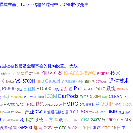
式在基于TCP/IP传输的过程中，DMR协议是由
全国社会包管基金理事会的机构设置。 无线
解决方案
技术
K4A8G045WC
全网通对讲机
Kidner
0中继台
3GPP
通信技术
Capacity
18
VS-5700H
0
Nokia
铁路局
338
无线对讲功分器
CCW2018
P8600
PD500
Part
系统
线
2017
智慧
轻
公安
中兴
4G-LTE
实现
全
CB-ANT-
EarPods
ICOM
350M
CB-ANT-
中移
ZiLTE
800MHz
来
苏
致力于
清楚
9000
FMRC
VOIP
线
防汛
HP780
第
平台
2亿
342亿
WRC-19
董事长
00
APEC
BD500
1.8G
产业
DMR
760
3.0
0
和源通信耦合器
iMesh
VT-3
CloudPTT
TC500S
效益
鼎桥
NX-
LoRa
泛
指挥系统
方
2900
冀
某
物
24372台
火
quot
股份有限公司
1号
01L09
都
25日
设备销售
GP300
A518T
国家
19日
子
与
CCW
CE0
CTO
互