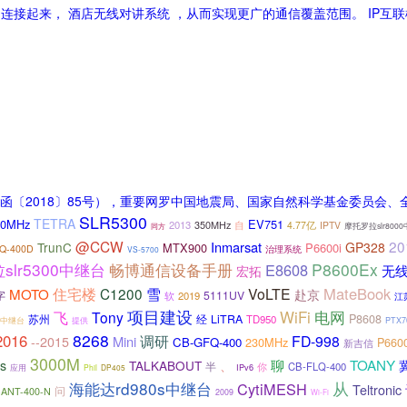
连接起来， 酒店无线对讲系统 ，从而实现更广的通信覆盖范围。 IP互联模
〔2018〕85号），重要网罗中国地震局、国家自然科学基金委员会、
SLR5300
TETRA
00MHz
EV751
2013
350MHz
自
4.77亿
IPTV
摩托罗拉slr800
同方
@CCW
20
Inmarsat
TrunC
GP328
MTX900
P6600i
Q-400D
治理系统
VS-5700
slr5300中继台
畅博通信设备手册
P8600Ex
E8608
无
宏拓
住宅楼
MateBook
C1200
雪
VoLTE
MOTO
赴京
字
5111UV
软
2019
江
项目建设
WiFi
电网
飞
Tony
P8608
苏州
经
LiTRA
TD950
0s中继台
提供
PTX7
8268
2016
调研
FD-998
Mini
--2015
CB-GFQ-400
230MHz
P660
新吉信
3000M
TOANY
聊
cs
TALKABOUT
、
半
你
CB-FLQ-400
IPv6
应用
Phil
DP405
从
海能达rd980s中继台
CytiMESH
Teltronic
问
-ANT-400-N
2009
Wi-Fi