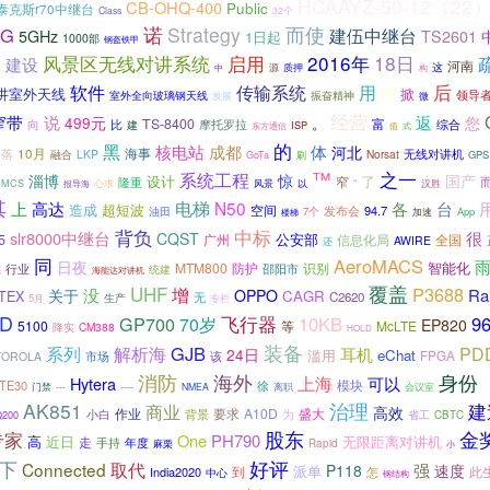
HCAAYZ-50-12（22
CB-OHQ-400
Public
泰克斯r70中继台
Class
32个
诺
Strategy
而使
4G
建伍中继台
5GHz
TS2601
1日起
1000部
钢盔铁甲
风景区无线对讲系统
启用
2016年
18日
C
建设
河南
这
源
质押
中
构
后
软件
传输系统
用
原
讲室外天线
掀
领导
室外全向玻璃钢天线
振奋精神
微
发展
经营
说
窄带
返
499元
您
。
TS-8400
向
比
富
综合
摩托罗拉
建
ISP
东方通信
值
式
的
黑
核电站
成都
体
河北
海事
落
10月
融合
LKP
Norsat
无线对讲机
GPS
GoTa
刷
™
之一
系统工程
淄博
惊
国产
了
设计
窄
隆重
风景
以
“
MCS
心求
汉胜
报导海
其
高达
电梯
N50
各
上
台
造成
超短波
空间
94.7
发布会
油田
7个
App
加速
楼梯
背负
中标
slr8000中继台
很
CQST
5
广州
公安部
信息化局
全国
AWIRE
还
同
AeroMACS
日夜
MTM800
防护
识别
智能化
邵阳市
行业
统建
宅
海能达对讲机
UHF
覆盖
P3688
增
没
Rai
关于
OPPO
TEX
CAGR
无
C2620
生产
5月
专栏
D
飞行器
GP700
10KB
9
70岁
EP820
5100
等
McLTE
CM388
降实
HOLD
装备
GJB
系列
解析海
PD
耳机
24日
滥用
eChat
FPGA
市场
TOROLA
该
消防
海外
身份
上海
可以
Hytera
TE30
徐
模块
----
会议室
门禁
---
NMEA
离职
AK851
治理
建
商业
高效
要求
A10D
盛大
作业
背景
为
小白
省工
CBTC
Q200
专家
股东
金
One
PH790
高
近日
无限距离对讲机
走
手持
年度
Rapid
麻栗
小
下
好评
取代
Connected
强
P118
速度
派单
到
此
India2020
中心
怎
钢结构