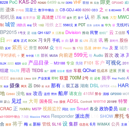
隙更
KAS-20
PoC
6499
VHF
8228
联创
威
GP338D
RD620
SL1M
和
DDR3
应急
1.
遗体
之
图
混凝土
CB-GDJ-400
8260
数字中继台
次
对
CEO
E-BDA400
21号线
认
都机场
桥
MW
系
迎
高清楚
LTE-M
把
大型
改革开放
海格
高端
提升
首个
城管
地铁
快
制
PDT
无线对
消防员
之三
华为
5580元
累
13级
获
变身
治理局
须
终端
BP2015
云
Division
民警
工信部
QH-1327
推动
1号文
是
天
江西省
纺织厂
话题
日
习
9月
将
讯
股份
手机
缺
高速
新
由
威海
正式
BOOK
新时代
iPTT
拟
LTE
谈
紫燕
众
记
及
城市
滑雪
800M
至
迅速
助
警用
28181
反对
预
17日
Plus
P6620i
599元
向前进
首次
改
冰
字对讲机
更
部长
Audio
给
1月
个
MUSA
年中国
产品目录
客户
可视化
F101
专业
M3188
先转
201
22日
SL2K
8220
会议
一
用语
组建
QChat
TEDS
车载
低成本
进展
开展
低价
说明
TD-LTE
推广
创业者
700M
频率
联盟
IEEE
2号
A
产业发展
即时
抢
还有
Pre5G
接收分路器
Liteos
宽带
First
摄像
HAR
那有
DSL
器
双工器
湖南
D50
元
GITEX
策
网关
能源
最
长庆
4月份
地
攻击
船岸
没电
请友台
410M
禁令
C2660
颁发
这些
清移
GP2000
MO
野外
见过
大哥
ADSL
weme
特警
国务院
蒙山
接收
III
Control4
2018年
中的
同意
正
视频监控
Smart
政协委员
CRAC
各业
福建
700MHz
MSTP
同比
强悍
摩托
Responder
派出所
L16
SHOW
slr1000中继台
7.0级
PMOS
Massive
将于
设
集群
合
管线
公共
梅
新标
SL16
WiMAX
6月
信息化
频谱
主体
或