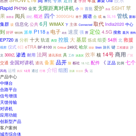
高
专家
近日
年度
出所
麻栗
摩托
手持
走
One
无限距离对讲机
苹
爱护
SSHT
Rapid
金奖
PH790
首批
小
降
办法
四个
果
阅兵
管线
概述
频谱
3000GHz
SL16
或
合
回忆
新标
将于
陕西省
梅
6月
取代
集群
信息化
WiMAX
公共
India2020
中心
主体
设
下
Connected
速度
定位
到
P118
电子
4.5G
派单
强
搜救
好评
嘉兴
所
怎
搜狗
钢结构
此生
控股
大
基层
十大
救援
EP720
分析
轨道
组委
54所
炼成
北
遇
典型
仪式
eTRA
哈尔
6日
249元
键
BF-8100
旅长
视察
沙
间
Critical
操纵
工程建设
S565
14号
法网
效率
商用
渗透
核
耐用
具
300亿
龙
通讯系统
工作
厂区
涉及区
备案
品开
七个
全国对讲机
《
配件
交通
正品
通讯
栎社
比例
除
18.1亿
介绍
组图
运维
头
风电
通过
12月
行将
运
洽谈
购买
双创双
产品中心
中继台
合路平台
信号增强
天馈传输
对讲机
应用功能
创新型产品
客户案例
城市综合体