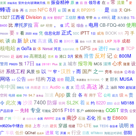
常
”
振奋精神
原
领导者
在
流量
微
用
发展
室外全向玻璃钢天线
掀
后
爱
传输系统
但
蜂语
NFC
8月
是
国
QH-
BP2015
天
再
2025
近
话题
设备
处
只
伍
携
1号文
江西省
Division
1327
建
工信部
推动
云
窄带
499元
纺织厂
TS-
东方通信
民警
向
说
富
。
比
式
电用
使用
摩托罗拉
返
CB-FDQ-400
综合
经营
值
8400
ISP
您
正式
要
习
看
凭
iPTT
手
BOOK
信息化部
威海
9月
享
1日
SDC
2020
P8668i
科技
缺
新
谈
由
高速
讯
成都
机
拟
LTE
落
LKP
海事
新时代
融合
将
黑
10月
股份
核电站
GPS
进行
GoTa
TCP
体
河北
赛
的
Norsat
max
刷
让
传
之间
无线对讲机
反对
记
滑雪
800M
高潮迭起
众
紫燕
赴
港口
3月
远程
助
PD980
310
需求
17日
报导海
心求
设
城市
警用
预
MCS
淄博
隆重
及
28181
Plus
至
P6620i
迅速
汉胜
之一
系统工程
而
计
以
国产
窄
风景
™
惊
穷冬
公布会
“
综合体
了
网络
公告
能及
结构
万达
MUSA
部长
近些
个
更
4.0
治理厅
和源通信
数字对讲机
高达
冰
年中国
造成
Audio
上
改
向前进
N50
超短波
首次
油田
599元
给
其
1月
App
拨
台
它
责
加速
各
级
空间
有
公司
用于
电梯
94.7
7个
裁员
楼梯
均
发布会
此次
7400
防爆
SL2K
着
令
沙漠
8220
海
M3188
约
延
联网
会议
22日
专业
2015
F101
CQST
先转
一
背负
产品目录
客户
公安
slr8000中继台
可视化
南沙
中标
推
E8600i
石化
型
石油
部
广州
AWIRE
很
啦
全国
还
正在
信息化局
说明
穿越
TD-LTE
推
rd620s中继台
上市
建筑
组建
TEDS
用语
大的
创业者
海峡
行业
车载
广
低价
进展
邵阳
QChat
宅
日夜
开展
MTM800
海能达对讲机
同
低成本