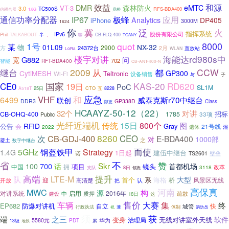
效益
和源
DMR
森林防火
eMTC
VT-3
3.0
TC500S
RFS-BDA400
信耦合器
1.8G
鼎桥
通信功率分配器
IP67
极蜂
应用
Analytics
DP405
iPhone
3000M
1624
你
冀
泛
火
、
指挥系统
IPv6
股份有限公司
Phil
TALKABOUT
半
CB-FLQ-400
聊
TOANY
8000
1号
quot
某
物
01L09
NX-32
2900
方
24372台
2月
直放站
WLAN
LoRa
楼宇对讲
海能达rd980s中
G882
问
宽
702
智能
RFT-BDA400
CB-ANT-400-N
继台
2009
都
CCW
从
CytiMESH
GP300
Teltronic
Wi-Fi
设备销售
与
子
国家
KAS-20
RD620
CE0
19日
PoC
SL1M
A518T
25日
CTO
互
8228
应急
VHF
和
6499
威泰克斯r70中继台
联创
DDR3
GP338D
Class
隙更
HCAAYZ-50-12（22）
32个
对讲
招标
CB-OHQ-400
1785
33项
Public
光纤近端机
传统
15日
800个
图
RFID
公告
Gray
会
21号线
2022
混
遗体
8260
次
CB-GDJ-400
CEO
E-BDA400
1000部
对
之
凝土
数字中继台
而使
5GHz
钢盔铁甲
Strategy
1.4G
1日起
建伍中继台
诺
壁垒
TS2601
省
不
赞
Skr
700
100
话
首都机场
项目
镜头
中国
拥
3118
改革
支队
8日
领跑
提升
高端
队
LTE-M
大型
首个
系
海格
迎
桥
风景区无线
开放
高清楚
把
认
高保真
MWC
河南
构
源
对讲系统
2016年
中
启用
质押
这
疏散
建设
18日
售价
车辆
大赛
集
终
EP682
防爆对讲机
自立
快
城管
行政执法
兼
体制
祝
消防员
须
获
端
之三
软件
变身
无线对讲室外天线
治理局
5580元
华为
PDT
累
13级
地铁