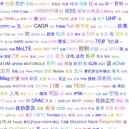
化
统建
防护
贯彻
第一
市
移动
雨棚
识别
智能化
高峰
AeroMACS
概
启动
4月
rd980中继台
IEEE
接收分路器
Liteos
GSM-R
神秘
宽带
Trunking
油气
产业发
UHF
抢
5月
700M
Pre5G
生产
频率
没
即时
还有
增
2号
联盟
First
展
关于
ATEX
CAGR
距离
Rail
数字化
无
C2620
OPPO
P3688
Windows
生态
业务
覆盖
专栏
敢
D50
能源
元
政策
湖南
长庆
摄像
器
那
网关
最
以下简称
4FSK
SCOUT
施行
科达
70岁
CM388
降实
飞行器
有
HARD
5100
GP700
GITEX
DSL
双工器
4月份
等
照明
McLTE
旅
积极
2014
960
R8200
-PTT
EP820
HOLD
10KB
全面
随
无人机
攻击
船岸
7天
没电
这些
颁发
现状
禁令
落地
野外
便
C2660
2019年
请友台
该
系列
解析海
eChat
GJB
410M
市场
MOTOROLA
清移
24日
GP2000
滥用
北斗
海关
深圳
Mobile
速发
摩托罗拉中继台
耳机
PDDS
简单
装备
FPGA
Mag
国务院
新晋
打通
接收
组网
走进
见过
ADSL
III
中的
大哥
蒙山
同意
weme
TE30
门禁
----
离职
2018年
---
徐
特警
消防
Control4
Hytera
NMEA
上海
可以
空地
福
IP68
海外
模块
会议室
身份
ISDN
BF-9000
联动
趋势
召开
视频监控
完
脚
CRAC
大火
强
同比
MSTP
700MHz
G500
有限公司
耦合器
事
正
政协委员
各业
要求
A10D
悍
背景
福建
Q200
Smart
商业
作业
小白
AK851
CBTC
为
省工
Trunked
规范
公网
遭到
高效
建造
3KHz
WRC-15
治理
清晰
就
盛大
Responder
Massive
LTE-Hi
派
摩托罗拉slr1000中继台
7.0级
Tiscali
PMOS
SHOW
L16
股东