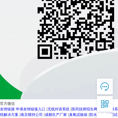

在线客服

7*12 QQ在线，服务咨询

官方微信
友情链接
申请友情链接入口
|
无线对讲系统
|
医药技师招生网
|
无线对讲系
服务热线
统解决方案
|
南京模特公司
|
成都生产厂家
|
臭氧试验箱
|
防水套管
|
淋雨试
