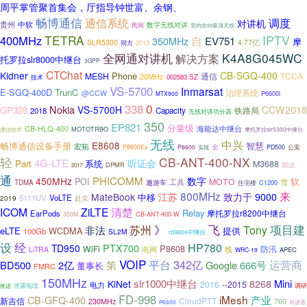
周平掌管聚首集会，厅指导钟世富、余钢、
畅博通信
通信系统
调度
对讲机
贵州
中软
数字无线对讲
民间
室内全向吸顶天线
TETRA
IPTV
400MHz
自
EV751
350MHz
摩
SLR5300
4.77亿
同方
2013
K4A8G045WC
全网通对讲机
解决方案
托罗拉slr8000中继台
3GPP
CTChat
Kidner
CB-SGQ-400
Phone
MESH
通信
TCCA
20MHz
002583.SZ
技术
VS-5700
Inmarsat
E-SGQ-400D
TrunC
治理系统
@CCW
P6600i
MTX900
338
0
Nokia
CCW2018
VS-5700H
GP328
2018
Capacity
铁路局
无线对讲功分器
350
EP821
分量级
CB-HLQ-400
海能达中继台
MOTOTRBO
通信技术
摩托罗拉slr5300中继台
无线
中兴
E8608
畅博通信设备手册
智慧
宏拓
全
P8600Ex
P8600
PD500
公安
实现
轻
CB-ANT-400-NX
4G-LTE
听证会
Part
系统
M3688
能达
DPMR
2017
通
PHICOMM
450MHz
数字
软
POI
MOTO
工具
遨游车
雪
TDMA
C1200
住宅楼
800MHz
来
MateBook
江苏
致力于
9000
中移
5111UV
VoLTE
赴京
2019
ICOM
ZiLTE
清楚
Relay
摩托罗拉r8200中继台
EarPods
CB-ANT-400-W
350M
项目建
》
飞
苏州
Tony
非法
eLTE
WCDMA
提供
100Gb
SL2M
rd980s中继台
设
经
HP780
PTX700
TD950
P8608
WiFi
防汛
电网
线
LiTRA
APEC
WRC-19
VOIP
342亿
运营商
第
平台
BD500
2亿
Google
666号
董事长
FMRC
150MHz
slr1000中继台
Mini
KiNet
8268
2016
--2015
电力
推进
泄露电缆
调研
FD-998
iMesh
CB-GFQ-400
产业
新吉信
CloudPTT
230MHz
760
P6600
和源通