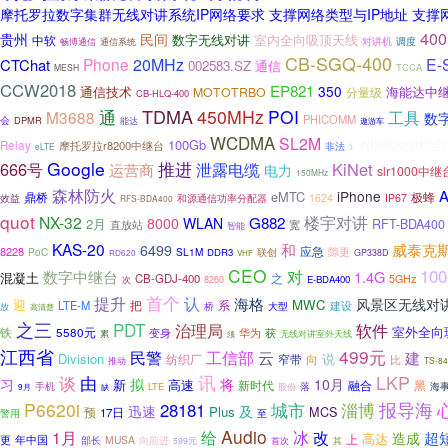
摩托罗拉数字集群无线对讲系统IP网络要求 支撑网络类型与IP地址 支
40
贵州
民间
室内全向吸顶天线
数字无线对讲
中软
对讲机
调度
畅博通信
通信系统
CB-SGQ-400
Phone
20MHz
E-
CTChat
002583.SZ
通信
TCCA
MESH
CCW2018
EP821
350
通信技术
海能达中
MOTOTRBO
分量级
CB-HLQ-400
TDMA
通
450MHz
POI
M3688
工具
数
PHICOMM
会
DPMR
能达
遨游车
WCDMA
SL2M
rd980s中继台
100Gb
Relay
摩托罗拉r8200中继台
非法
eLTE
》
Google
666号
推进
KiNet
泄露电缆
运营商
电力
slr1000中继
150MHz
森林防火
A
iPhone
eMTC
鼎桥
极蜂
1624
IP67
效益
和源通信功率分配器
RFS-BDA400
quot
楼宇对讲
NX-32
G882
8000
WLAN
2月
RFT-BDA400
直放站
宽
智能
KAS-20
和
威泰克斯
6499
8228
应急
隙更
PoC
SL1M
DDR3
联创
GP338D
RD620
VHF
CEO
10
数字中继台
对
1.4G
混凝土
之
CB-GDJ-400
5GHz
E-BDA400
次
8260
首个
认
提升
海格
风景区无线对
MWC
迎
系
LTE-M
把
建设
桥
大型
放
高清楚
之三
PDT
治理局
软件
室外全向
铁
5580元
获
变身
华为
累
无线对讲室外天线
须
江西省
499元
民警
工信部
云
建
Division
说
纺织厂
窄带
向
比
推动
TS-8
讯
LKP
谈
由
习
拟
将
10月
新
高速
新时代
融合
黑
手机
落
海
LTE
股份
9月
缺
报导海
P6620i
28181
城市
淄博
迅速
及
Plus
MCS
预
17日
警用
至
Audio
给
1月
冰
改
超
造成
高达
上
年中国
更
部长
MUSA
向前进
首次
599元
其