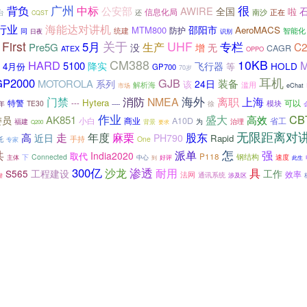
广州
很
背负
中标
公安部
AWIRE
全国
啦
信息化局
南沙
正在
台
还
CQST
行业
海能达对讲机
邵阳市
MTM800
AeroMACS
防护
智能化
统建
同
识别
日夜
First
关于
UHF
5月
生产
专栏
C2
Pre5G
没
增
无
CAGR
ATEX
OPPO
CM388
10KB
HARD
M
5100
降实
飞行器
HOLD
4月份
等
GP700
70岁
耳机
GP2000
GJB
MOTOROLA
系列
装备
24日
该
解析海
滥用
市场
eChat
门禁
海外
离职
消防
NMEA
上海
Hytera
特警
---
模块
可以
8年
TE30
----
徐
作业
CB
盛大
AK851
高效
委员
小白
A10D
商业
省工
为
治理
福建
背景
要求
Q200
无限距离对
年度
麻栗
走
股东
高
近日
PH790
Rapid
手持
托
One
专家
共
怎
强
派单
India2020
取代
P118
钢结构
Connected
下
中心
速度
主体
好评
到
此生
渗透
300亿
具
沙龙
耐用
S565
工程建设
工作
效率
法网
通讯系统
键
涉及区