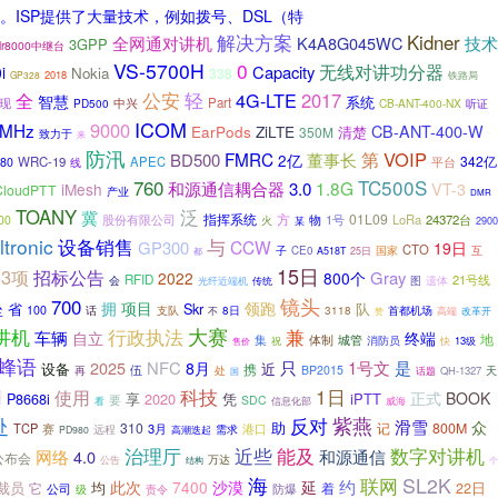
。ISP提供了大量技术，例如拨号、DSL（特
解决方案
Kidner
全网通对讲机
K4A8G045WC
技术
3GPP
r8000中继台
VS-5700H
0
无线对讲功分器
Capacity
i
Nokia
338
2018
GP328
铁路局
公安
轻
4G-LTE
2017
全
智慧
系统
Part
现
PD500
中兴
CB-ANT-400-NX
听证
ICOM
9000
0MHz
CB-ANT-400-W
EarPods
ZiLTE
350M
清楚
致力于
来
防汛
VOIP
FMRC
董事长
第
BD500
2亿
342亿
WRC-19
APEC
平台
80
线
760
TC500S
1.8G
和源通信耦合器
3.0
iMesh
VT-3
CloudPTT
产业
DMR
TOANY
泛
冀
方
01L09
股份有限公司
指挥系统
物
1号
LoRa
24372台
00
火
某
2900
ltronic
设备销售
与
CCW
GP300
19日
CTO
子
CE0
国家
互
都
A518T
25日
15日
33项
招标公告
Gray
2022
800个
RFID
21号线
会
遗体
传统
图
光纤近端机
镜头
垒
700
项目
领跑
拥
省
Skr
队
100
支队
首都机场
话
8日
3118
不
高端
改革开
赞
大赛
兼
讲机
行政执法
车辆
自立
终端
地
城管
集
体制
消防员
祝
13级
快
售价
蜂语
是
2025
NFC
只
1号文
8月
设备
近
携
再
伍
BP2015
天
处
话题
QH-1327
国
科技
1日
用
使用
正式
BOOK
享
2020
凭
iPTT
P8668i
要
SDC
看
信息化部
威海
反对
紫燕
赴
滑雪
众
310
助
记
800M
TCP
赛
3月
港口
远程
需求
PD980
高潮迭起
能及
数字对讲机
治理厅
近些
网络
4.0
和源通信
公布会
公告
万达
结构
个
海
联网
SL2K
约
此次
7400
沙漠
延
裁员
它
均
着
22日
公司
防爆
级
责令