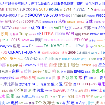
撑网络可以是专有网络，也可以是由以太网服务供应商（ISP）提供的以太网
2013
0MHz
4.77亿
IPTV
TETRA
SLR5300
EV751
350MHz
同方
摩托罗拉sl
自
@CCW
VS-5700
Inmarsat
SGQ-400D
TrunC
P6600
MTX900
治理系统
宏拓
无线
摩托罗拉slr5300中继台
继台
E8608
实
P8600
P8600Ex
畅博通信设备手册
2019
江苏
80
MOTO
软
VoLTE
赴京
字
中移
C1200
5111UV
住宅楼
雪
MateBook
Tony
LiTRA
WiFi
苏州
经
TD950
电网
飞
提供
P8608
PTX700
HP7
项目建设
FD-998
--2015
调研
8268
CB-GFQ-400
台
2016
230MHz
Mini
新吉信
P6600
TALKABOUT
IPv6
Phil
你
应用
nalytics
、
CB-FLQ-4
3000M
聊
DP405
半
CB-ANT-400-N
702
Te
2009
问
海能达rd980s中继台
CytiMESH
Wi-Fi
从
r70中继台
Public
CB-OHQ-400
1785
32个
HCAAYZ-50-12（22）
对讲
Class
而使
建伍中继台
1日起
00部
壁
诺
Strategy
TS2601
钢盔铁甲
中国
启用
质押
18日
构
防爆对
讲系统
EP682
这
疏散
2016年
河南
中
源
高保真
领导者
常
在
传输系统
爱
掀
微
后
”
玻璃钢天线
流量
但
发展
振奋精神
用
原
综合
返
电
摩托罗拉
值
。
CB-FDQ-400
东方通信
您
经营
富
ISP
式
400
GoTa
的
体
河北
GPS
max
让
进行
刷
无线对讲机
事
成都
Norsat
之间
核电站
传
隆重
心求
穷冬
系统工程
汉胜
以
了
惊
™
而
国产
综合体
之一
设计
风景
窄
“
加速
7个
发布会
拨
用于
电梯
短波
App
有
楼梯
各
94.7
台
油田
N50
空间