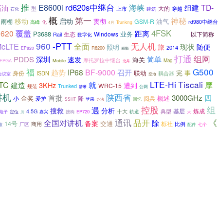
推
E8600i
rd620s中继台
海峡
TD-
组建
石油
大的
型
上市
建筑
穿越
石化
概
第一
神秘
移动
启动
油气
雨棚
贯彻
GSM-R
高峰
rd980中继台
化
4月
Trunking
覆盖
4FSK
620
施行
距离
P3688
业务
生态
Windows
以下简称
Rail
数字化
960
-PTT
全面
无人机
cLTE
现状
旅
随便
照明
2014
R8200
EP820
积极
打通
组网
简单
PDDS
深圳
速发
海关
摩托罗拉中继台
FPGA
Mobile
Mag
北斗
福
G500
IP68
BF-9000
趋势
召开
完
事
联动
身份
ISDN
耦合器
会议室
空地
LTE-Hi
Tiscali
TC
摩
就
建造
3KHz
遭到
WRC-15
Trunked
规范
公网
清晰
讲机
陕西省
四
首批
3000GHz
金奖
概述
降
阅兵
小
爱护
苹果
办法
回忆
SSHT
控股
组
遇
搜救
分析
基层
炼成
4.5G
十大
轨道
典型
电子
EP720
定位
所
嘉兴
搜狗
大
品开
通讯
《
全国对讲机
除
备案
14号
交通
栎社
商用
厂区
比例
核
配件
七个