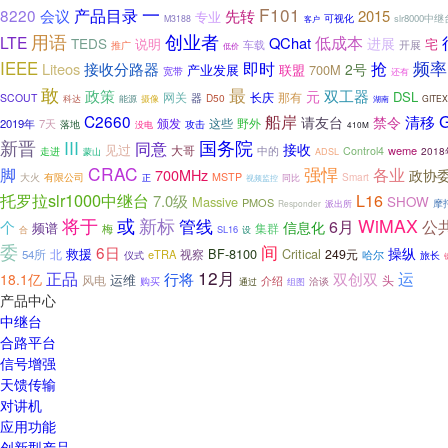
一
F101
产品目录
8220
会议
先转
2015
专业
可视化
slr8000中继
M3188
客户
用语
创业者
LTE
低成本
QChat
TEDS
进展
说明
宅
车载
开展
推广
低价
IEEE
即时
抢
频率
Liteos
接收分路器
2号
产业发展
联盟
700M
宽带
还有
敢
最
双工器
政策
元
DSL
网关
长庆
那有
器
SCOUT
D50
科达
能源
摄像
湖南
GITEX
船岸
C2660
清移
请友台
禁令
颁发
这些
野外
2019年
7天
攻击
落地
没电
410M
国务院
新晋
III
同意
接收
见过
大哥
weme
中的
Control4
201
走进
蒙山
ADSL
CRAC
强悍
脚
各业
700MHz
政协
有限公司
MSTP
Smart
大火
正
视频监控
同比
托罗拉slr1000中继台
L16
7.0级
Massive
SHOW
PMOS
摩
派出所
Responder
将于
或
新标
管线
WiMAX
公
个
6月
信息化
频谱
集群
梅
SL16
合
设
委
间
6日
操纵
救援
BF-8100
Critical
249元
54所
北
eTRA
视察
哈尔
仪式
旅长
12月
正品
双创双
运
行将
18.1亿
运维
风电
头
介绍
购买
组图
洽谈
通过
产品中心
中继台
合路平台
信号增强
天馈传输
对讲机
应用功能
创新型产品