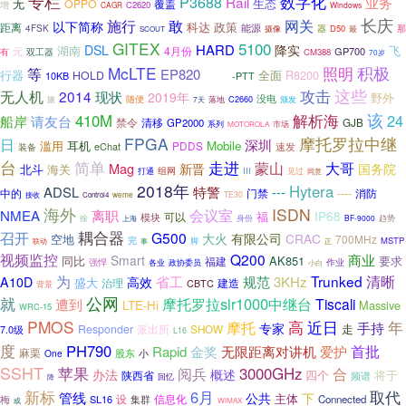
专栏
数字化
P3688
Rail
业务
无
生态
OPPO
覆盖
增
C2620
CAGR
Windows
长庆
施行
网关
敢
以下简称
科达
政策
距离
能源
4FSK
器
D50
那
摄像
最
SCOUT
GITEX
5100
HARD
DSL
降实
飞
湖南
4月份
元
GP700
有
双工器
CM388
70岁
积极
McLTE
照明
等
960
EP820
行器
全面
R8200
HOLD
10KB
-PTT
攻击
这些
无人机
2014
现状
2019年
野外
没电
随便
落地
旅
7天
C2660
颁发
该
410M
解析海
24
请友台
船岸
禁令
清移
GP2000
GJB
系列
市场
MOTOROLA
FPGA
摩托罗拉中继
日
深圳
滥用
耳机
Mobile
PDDS
eChat
装备
速发
台
简单
走进
大哥
蒙山
Mag
新晋
国务院
北斗
海关
打通
组网
III
见过
同意
2018年
Hytera
特警
ADSL
---
----
中的
门禁
消防
接收
weme
TE30
Control4
海外
ISDN
会议室
NMEA
离职
IP68
福
可以
模块
徐
身份
BF-9000
趋势
上海
耦合器
召开
G500
大火
有限公司
CRAC
空地
700MHz
完
MSTP
脚
联动
事
正
视频监控
Q200
商业
Smart
同比
AK851
要求
福建
强悍
作业
各业
政协委员
小白
为
清晰
Trunked
省工
规范
3KHz
A10D
高效
盛大
治理
建造
CBTC
背景
公网
就
摩托罗拉slr1000中继台
遭到
Tiscali
LTE-Hi
Massive
WRC-15
PMOS
高
年
近日
摩托
手持
专家
走
Responder
派出所
SHOW
7.0级
L16
度
PH790
首批
Rapid
金奖
无限距离对讲机
爱护
麻栗
小
One
股东
SSHT
苹果
阅兵
3000GHz
合
办法
概述
四个
将于
陕西省
频谱
降
回忆
新标
6月
取代
管线
公共
下
设
信息化
主体
梅
SL16
集群
Connected
或
WiMAX