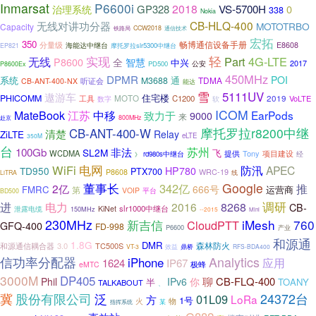
Inmarsat
P6600i
2018
VS-5700H
GP328
0
治理系统
338
Nokia
CB-HLQ-400
无线对讲功分器
MOTOTRBO
Capacity
铁路局
CCW2018
通信技术
宏拓
350
畅博通信设备手册
分量级
海能达中继台
E8608
摩托罗拉slr5300中继台
EP821
轻
实现
Part
4G-LTE
无线
P8600
全
智慧
中兴
2017
公安
PD500
P8600Ex
450MHz
DPMR
POI
系统
通
M3688
TDMA
CB-ANT-400-NX
听证会
能达
雪
5111UV
遨游车
住宅楼
PHICOMM
2019
工具
MOTO
C1200
VoLTE
软
数字
ICOM
中移
MateBook
江苏
EarPods
致力于
9000
来
800MHz
赴京
摩托罗拉r8200中继
CB-ANT-400-W
清楚
Relay
ZiLTE
eLTE
350M
台
苏州
100Gb
非法
SL2M
飞
WCDMA
Tony
项目建设
提供
经
rd980s中继台
》
电网
WiFi
防汛
APEC
TD950
HP780
PTX700
WRC-19
P8608
线
LiTRA
董事长
Google
342亿
2亿
推
666号
FMRC
运营商
第
VOIP
平台
BD500
调研
进
电力
2016
8268
CB-
slr1000中继台
KiNet
泄露电缆
150MHz
--2015
Mini
230MHz
新吉信
iMesh
760
CloudPTT
GFQ-400
FD-998
P6600
产业
和源通
1.8G
DMR
3.0
TC500S
森林防火
和源通信耦合器
鼎桥
VT-3
效益
RFS-BDA400
信功率分配器
Analytics
iPhone
应用
1624
IP67
极蜂
eMTC
3000M
DP405
聊
CB-FLQ-400
Phil
IPv6
你
半
TOANY
TALKABOUT
、
24372台
冀
股份有限公司
泛
01L09
LoRa
方
1号
火
物
指挥系统
某