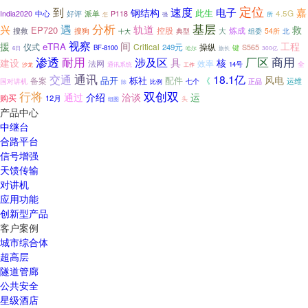
定位
到
速度
钢结构
电子
嘉
此生
4.5G
好评
派单
India2020
中心
P118
所
强
怎
分析
遇
基层
兴
轨道
救
EP720
炼成
搜救
搜狗
控股
大
组委
54所
十大
典型
北
视察
间
援
工程
eTRA
Critical
操纵
仪式
249元
键
S565
BF-8100
300亿
6日
哈尔
旅长
渗透
耐用
厂区
商用
涉及区
具
建设
核
法网
效率
通讯系统
14号
全
沙龙
工作
交通
通讯
18.1亿
风电
栎社
配件
备案
品开
《
运维
正品
国对讲机
七个
比例
除
行将
双创双
通过
介绍
洽谈
运
购买
12月
组图
头
产品中心
中继台
合路平台
信号增强
天馈传输
对讲机
应用功能
创新型产品
客户案例
城市综合体
超高层
隧道管廊
公共安全
星级酒店