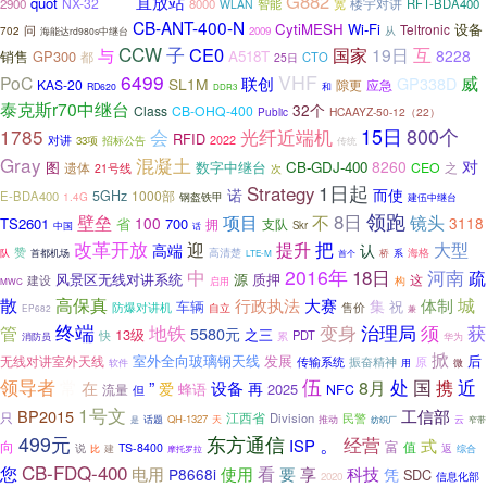
2月
G882
直放站
quot
NX-32
2900
8000
宽
楼宇对讲
RFT-BDA400
WLAN
智能
CB-ANT-400-N
CytiMESH
Wi-Fi
设备
Teltronic
问
702
2009
从
海能达rd980s中继台
CCW
子
互
CE0
国家
与
19日
8228
销售
GP300
A518T
都
CTO
25日
6499
VHF
PoC
威
联创
GP338D
SL1M
KAS-20
隙更
应急
RD620
和
DDR3
泰克斯r70中继台
32个
Class
CB-OHQ-400
Public
HCAAYZ-50-12（22）
800个
1785
会
光纤近端机
15日
RFID
对讲
2022
33项
招标公告
传统
Gray
混凝土
对
8260
图
数字中继台
CB-GDJ-400
遗体
CEO
之
21号线
次
1日起
Strategy
诺
而使
5GHz
1000部
E-BDA400
钢盔铁甲
1.4G
建伍中继台
领跑
8日
壁垒
项目
不
镜头
100
3118
TS2601
省
700
拥
支队
Skr
中国
话
改革开放
提升
把
迎
大型
高端
认
赞
高清楚
系
海格
队
首都机场
首个
桥
LTE-M
中
2016年
18日
河南
疏
风景区无线对讲系统
源
质押
这
建设
构
启用
MWC
散
高保真
城
行政执法
大赛
体制
集
车辆
祝
防爆对讲机
自立
售价
EP682
兼
终端
地铁
治理局
须
获
变身
管
5580元
13级
之三
快
PDT
累
消防员
华为
掀
室外全向玻璃钢天线
后
发展
无线对讲室外天线
振奋精神
传输系统
原
软件
用
微
伍
近
领导者
常
处
国
携
”
8月
在
设备
爱
再
蜂语
2025
流量
NFC
但
1号文
BP2015
工信部
只
江西省
Division
民警
话题
QH-1327
天
推动
纺织厂
云
窄带
是
。
499元
东方通信
经营
ISP
式
向
富
值
TS-8400
返
说
比
建
综合
摩托罗拉
CB-FDQ-400
您
看
享
电用
使用
要
科技
P8668i
凭
SDC
信息化部
2020