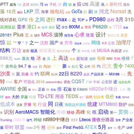
高速
由
拟
新时代
iPTT
习
谈
手机
缺
LTE
威海
正式
讯
股份
1日
BOOK
新
将
9月
黑
Norsat
LKP
核电站
河北
落
10月
GoTa
刷
无
海事
体
的
融合
成都
PD980
之间
max
3月
310
传
进行
GPS
线对讲机
赴
远程
TCP
让
赛
需求
港口
P6620i
记
800M
17日
高潮迭起
警用
反对
紫燕
滑雪
助
众
预
迅速
Plus
MCS
设计
心求
淄博
28181
至
隆重
风景
报导海
城市
系统工程
及
惊
以
治理厅
之一
网络
国产
穷冬
汉胜
™
“
窄
公告
了
而
4.0
综合体
公布会
结构
万达
个
MUSA
和源通信
向前进
能及
近些
1月
数字对讲机
更
年中国
部长
冰
上
高达
599元
7
给
电梯
楼梯
首次
超短波
其
改
N50
空间
油田
造成
Audio
此次
责令
7400
个
用于
拨
94.7
App
发布会
均
各
台
它
级
裁员
公司
加速
有
8220
先
沙漠
联网
22日
约
延
海
着
防爆
M3188
会议
产品目录
一
SL2K
专业
转
CQST
客户
可视化
还
2015
中标
公安部
背负
信息化局
F101
广州
slr8000中继台
AWIRE
全国
rd620s中继台
推
石油
海
正在
E8600i
型
上市
很
啦
石化
南沙
TEDS
TD-LTE
用语
低价
峡
大的
组建
穿越
说明
创业者
建筑
推广
车载
QChat
同
统建
低成本
行业
MTM800
日夜
防护
开展
宅
海能达对讲机
进展
邵阳
识别
启动
智能化
贯彻
AeroMACS
高峰
化
雨棚
概
移动
第一
市
4月
rd980中继台
接收分路器
Liteos
神秘
GSM-R
产业发
Trunking
油气
IEEE
宽带
5月
联盟
ATEX
即时
抢
还有
First
2号
Pre5G
生产
展
UHF
700M
频率
关于
没