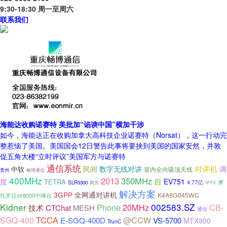
9:30-18:30 周一至周六
联系我们
海能达收购诺赛特 美批加“谄谀中国”横加干涉
如今，海能达正在收购加拿大高科技企业诺赛特（Norsat），这一行动完
整惹恼了美国。美国国会12日警告此事将要挟到美国的国家安然，并敦
促五角大楼“立时评议”美国军方与诺赛特
通信系统
对讲机
民间
数字无线对讲
调
中软
室内全向吸顶天线
畅博通信
贵州
400MHz
2013
350MHz
自
度
EV751
TETRA
4.77亿
摩
SLR5300
同方
IPTV
解决方案
全网通对讲机
3GPP
K4A8G045WC
托罗拉slr8000中继台
Kidner
002583.SZ
Phone
20MHz
CB-
技术
CTChat
MESH
通信
TCCA
SGQ-400
@CCW
E-SGQ-400D
VS-5700
MTX900
TrunC