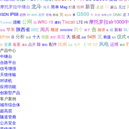
北斗
新晋
III
摩托罗拉中继台
简单
Mag
组网
走进
见过
打通
蒙山
海关
G500
IP68
ISDN
完
正
趋势
召开
联动
CRAC
空地
事
脚
大火
BF-9000
有限公司
耦合器
公网
Tiscali
摩托罗拉slr1000
清晰
WRC-15
LTE-Hi
Trunked
遭到
就
合
苹果
陕西省
阅兵
四个
回忆
概述
新标
频谱
SL
或
3000GHz
将于
办法
梅
北
分析
仪式
大
炼成
54所
十大
基层
控股
救援
EP720
遇
典型
轨道
6日
组委
风电
备案
比例
运维
除
配件
《
交通
品开
18.1亿
七个
机
栎社
通讯
购买
正品
产品中心
中继台
合路平台
信号增强
天馈传输
对讲机
应用功能
创新型产品
客户案例
城市综合体
超高层
隧道管廊
公共安全
星级酒店