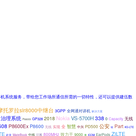
线对讲机系统服务，带给您工作场所通信所需的一切特性，还可以提供建伍数
摩托罗拉slr8000中继台
3GPP
全网通对讲机
解决方案
治理系统
Nokia
338
VS-5700H
2018
无线
0
Capacity
GP328
P6600i
608
公安
P8600Ex
P8600
Part
智慧
全
PD500
无线
实现
中兴
4G-LTE
轻
ZiLTE
TE
800MHz
致力于
9000
EarPods
中移
江苏
赴京
MateBook
来
ICOM