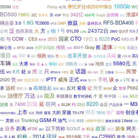
100Gb
摩托罗拉r8200中继台
350M
Relay
W
CB-ANT-400-W
清楚
eLTE
BD500
342亿
泄露
FMRC
运营商
第
2亿
董事长
666号
平台
Google
VOIP
推进
效益
1.8G
RFS-BDA400
耦合器
3.0
TC500S
DMR
森林防火
鼎桥
VT-3
方
1号
24372台
泛
火
物
quot
指挥系统
01L09
公司
NX-
2900
某
LoRa
国家
CTO
8228
都
与
CCW
19日
CE0
25日
PoC
KAS-20
互
A518T
子
遗体
传统
图
Gray
标公告
光纤近端机
800个
21号线
混凝土
RFID
2022
15日
会
项目
Skr
领跑
改革开放
高端
高
镜头
赞
队
迎
首都机场
不
LTE-M
8日
支队
3118
车辆
5580元
累
大赛
地铁
体制
消防员
祝
之三
售价
城管
自立
集
13级
兼
终端
快
话题
民警
伍
携
只
8月
处
天
近
是
国
1号文
江西省
Division
NFC
BP2015
QH-1327
iPTT
凭
威海
正式
手机
谈
2020
LTE
信息化部
由
新
9月
1日
SDC
习
缺
BOOK
远程
滑雪
P662
高潮迭起
反对
紫燕
记
众
赛
警用
310
800M
3月
助
需求
港口
万达
能及
治理厅
更
和源通信
个
年中国
MU
数字对讲机
近些
结构
部长
1月
8220
防爆
一
延
联网
M3
7400
沙漠
海
约
会议
SL2K
22日
产品目录
着
上市
穿越
用语
创业
大的
推广
说明
海峡
建筑
TD-LTE
TEDS
组建
rd620s中继台
GSM-R
Trunking
油气
一
贯彻
Liteos
神秘
rd980中继台
4月
IEEE
接收分路器
宽
业务
政策
以下简称
距离
摄像
网关
4FSK
SCOUT
科达
敢
能源
态
施行
C2660
2014
现状
积极
2019年
7天
攻击
没电
无人机
随便
落地
旅
明