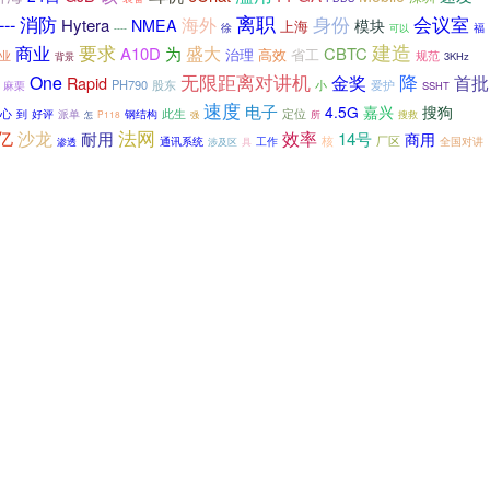
离职
身份
会议室
---
消防
海外
Hytera
NMEA
模块
上海
福
徐
----
可以
要求
建造
商业
盛大
A10D
为
CBTC
高效
省工
治理
业
规范
3KHz
背景
无限距离对讲机
降
One
金奖
首批
Rapid
PH790
股东
爱护
小
麻栗
SSHT
速度
电子
4.5G
嘉兴
搜狗
定位
心
到
好评
此生
派单
钢结构
搜救
P118
所
怎
强
法网
0亿
沙龙
耐用
效率
14号
商用
核
通讯系统
厂区
全国对讲
涉及区
工作
渗透
具