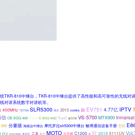
TKR-810中继台，TKR-810中继台提供了高性能和高可靠性的无
线对讲系统数字对讲机等。
SLR5300
EV751
IPTV
4.77亿
自
400MHz
2013
度
TETRA
同方
350MHz
VS-5700
通信
Inmarsat
MTX900
CB-SGQ-400
TCCA
TrunC
E-SGQ-400D
@CCW
E8
分量级
摩托罗拉slr5300中继台
畅博通信设备手册
350
宏拓
海能达中继台
MOTO
软
VoL
C1200
2019
5111UV
z
工具
POI
住宅楼
遨游车
数字
雪
PHICOMM