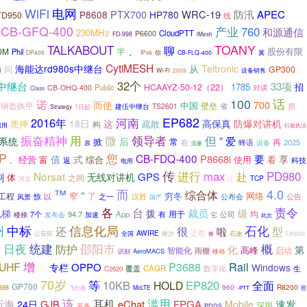
电网
WiFi
PTX700
WRC-19
防汛
APEC
P8608
HP780
TD950
线
CB-GFQ-400
产业
760
和源通信
230MHz
CloudPTT
P6600
FD-998
iMesh
TOANY
TALKABOUT
聊
、
股份有限
0M
半
Phil
DP405
IPv6
你
CB-FLQ-400
冀
CytiMESH
Teltronic
海能达rd980s中继台
从
问
GP300
N
设备销售
Wi-Fi
2009
32个
0中继台
33项
1785
招
HCAAYZ-50-12（22）
Public
对讲
CB-OHQ-400
Class
100
话
诺
而使
700
中国
壁垒
钢盔铁甲
省
建伍中继台
TS2601
拥
1日起
Strategy
EP682
2016年
河南
18日
这
高保真
防爆对讲机
质押
构
疏散
启用
行政执法
振奋精神
微
但
用
领导者
”
后
爱
系统
掀
常
再
2025
在
蜂语
原
设备
流量
SP
您
CB-FDQ-400
要
P8668i
值
式
享
经营
富
使用
看
综合
返
科技
。
电用
传
进行
max
赴
PD980
Norsat
GPS
刷
无线对讲机
体
之间
TCP
河北
让
4.0
™
而
“
综合体
穷冬
网络
工程
窄
了
惊
之一
公告
以
汉胜
公布会
风景
国产
各
台
责令
裁员
电梯
拨
级
用于
均
7个
94.7
App
有
公司
楼梯
发布会
加速
它
此次
州
中标
信息化局
石化
很
还
啦
型
AWIRE
正在
公安部
全国
南沙
推
石油
E8600i
日夜
统建
邵阳市
概
防护
化
第
高峰
智能化
启动
雨棚
同
AeroMACS
识别
移动
增
P3688
UHF
Rail
OPPO
专栏
Windows
无
CAGR
数字化
覆盖
生
C2620
70岁
等
10KB
EP820
HOLD
全面
GP700
960
R8200
388
飞行器
McLTE
-PTT
照
滥用
该
耳机
FPGA
析海
GJB
eChat
速发
24日
Mobile
深圳
装备
PDDS