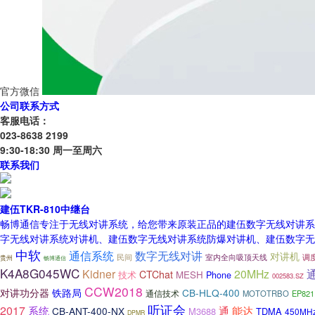
官方微信
公司联系方式
客服电话：
023-8638 2199
9:30-18:30 周一至周六
联系我们
建伍TKR-810中继台
畅博通信专注于无线对讲系统，给您带来原装正品的建伍数字无线对讲系统
字无线对讲系统对讲机、建伍数字无线对讲系统防爆对讲机、建伍数字无
中软
通信系统
数字无线对讲
对讲机
室内全向吸顶天线
调
民间
贵州
畅博通信
K4A8G045WC
Kidner
20MHz
CTChat
MESH
技术
Phone
002583.SZ
CCW2018
对讲功分器
铁路局
CB-HLQ-400
通信技术
MOTOTRBO
EP821
听证会
2017
系统
能达
通
CB-ANT-400-NX
M3688
TDMA
450MH
DPMR