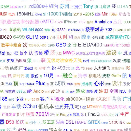
rd980s中继台
苏州
Tony
经
项目建设
CDMA
》
提供
LiTRA
SL2M
非法
飞
slr1000中继台
电缆
150MHz
Mini
2016
--2015
新吉信
调研
电力
KiNet
8268
eMTC
和源通信功率分配器
应用
iPhone
Analytics
1624
IP67
300
极蜂
楼宇对讲
直放站
WLAN
702
32
8000
宽
G882
RFT-BDA400
智能
CB-ANT-400-
2月
6499
联创
隙更
RD620
SL1M
和
威泰克斯r7
VHF
DDR3
应急
GP338D
E-BDA400
次
CEO
数字中继台
之
对
8260
5GHz
1000部
CB-GDJ-400
1.4G
桥
建设
系
MWC
源
认
首个
海格
中
清楚
把
提升
风景区无线对讲系统
大型
须
获
无线对讲室外天线
发展
传输
变身
治理局
华为
软件
PDT
室外全向玻璃钢天线
I
499元
说
推动
纺织厂
比
东方通信
窄带
向
云
摩托罗拉
工信部
建
TS-8400
10月
融合
的
海事
将
GoTa
核电站
成都
讯
新时代
股份
LKP
拟
高速
落
黑
城市
Plus
心求
设计
预
0i
报导海
迅速
至
系统
17日
MCS
淄博
及
隆重
28181
给
造成
油田
冰
空间
Audio
改
SA
N50
599元
超短波
向前进
上
首次
其
高达
CQST
广
188
可视化
背负
客户
slr8000中继台
专业
2015
先转
F101
车载
QChat
低成本
开展
者
海能达对讲机
进展
宅
低价
MTM800
行业
700M
生产
联盟
Pre5G
即时
5月
没
产业发展
2号
First
频率
ATEX
带
抢
还有
关于
器
D50
长庆
DSL
5100
双工器
湖南
HARD
GITEX
那有
元
降实
最
4月份
CM
这些
野外
请友台
解
GP2000
410M
清移
MOTOROLA
禁令
颁发
船岸
市场
系列