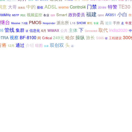
门禁
TE30
ADSL
大哥
中的
特警
同意
Control4
weme
接收
国务院
2018年
福建
小白
Smart
政协委员
AK851
视频监控
700MHz
作
各业
MSTP
同比
强悍
Q200
中继台
PMOS
派出所
高
手持
年度
L16
近日
走
SHOW
专家
Massive
7.0级
摩托
Responder
管线
下
取代
集群
主体
India2020
16
信息化
公共
6月
WiMAX
中
设
Connected
操纵
30
视察
BF-8100
哈尔
旅长
eTRA
249元
间
Critical
S565
工程建设
键
双创双
行将
头
通过
介绍
组图
12月
洽谈
运