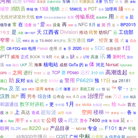
河南
售价
兼
疏散
EP682
车辆
行政执法
大赛
自立
高保真
防爆对讲机
祝
集
体制
消防员
地铁
须
城管
13级
PDT
5580元
治理局
终端
快
之三
累
变身
华为
获
用
传输系统
无线对讲室外天线
后
掀
软件
原
发展
振奋精神
微
室外全向玻璃钢天线
爱
在
常
再
NFC
8月
携
BP2015
领导者
流量
”
设备
国
处
但
近
伍
只
蜂语
2025
是
天
江西省
Division
工信部
云
推动
民警
纺织厂
1号文
话题
QH-1327
说
窄带
东方通信
经营
值
ISP
富
式
TS-8400
综合
向
摩托罗拉
499元
比
建
。
返
您
1日
SDC
电用
使用
2020
看
享
信息化部
CB-FDQ-400
P8668i
科技
要
凭
讯
缺
将
iPTT
威海
新时代
正式
9月
高速
谈
BOOK
习
LTE
手机
股份
由
新
拟
体
核电站
黑
落
的
河北
Norsat
海事
成都
GoTa
LKP
融合
刷
10月
无线对讲机
高潮迭起
远程
之间
赛
进行
TCP
max
PD980
310
赴
3月
GPS
让
传
需求
助
警用
P6620i
反对
17日
预
记
28181
港口
滑雪
800M
众
紫燕
迅速
及
至
™
窄
淄博
Plus
心求
隆重
系统工程
惊
以
之一
设计
城市
报导海
“
了
MCS
风景
而
治理厅
汉胜
穷冬
综合体
4.0
万达
国产
公布会
公告
结构
能及
网络
近些
1月
给
数字对讲机
和源通信
更
首次
Audio
MUSA
向前进
年中国
部长
个
599元
上
超短波
空间
楼梯
各
高达
改
N50
造成
冰
其
油田
电梯
7个
发布会
加
94.7
公司
此次
级
7400
延
用于
责令
它
App
裁员
沙漠
防爆
速
海
约
台
拨
均
有
着
8220
F101
产品目录
专业
联网
SL2K
一
客户
可视
M3188
会议
22日
先转
中标
slr8000中继台
2015
CQST
广州
化
公安部
信息化局
AWIRE
背负
还