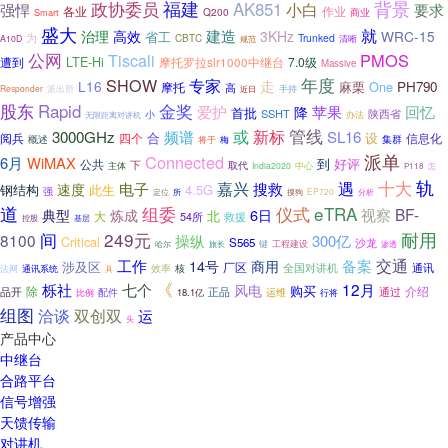
福建
政协委员
背景
AK851
小白
强悍
要求
各业
作业
Q200
商业
Smart
盛大
就
建造
治理
高效
3KHz
WRC-15
省工
为
Trunked
CBTC
清晰
A10D
规范
公网
Tiscali
PMOS
遭到
LTE-Hi
7.0级
摩托罗拉slr1000中继台
Massive
SHOW
年度
专家
走
L16
One
PH790
摩托
麻栗
高
手持
Responder
派出所
近日
股东
金奖
Rapid
爱护
降
苹果
回忆
首批
SSHT
小
陕西省
办法
无限距离对讲机
管线
或
新标
3000GHz
频谱
SL16
设
阅兵
四个
合
信息化
概述
将于
梅
集群
派单
Connected
6月
WiMAX
到
好评
公共
下
主体
取代
India2020
中心
P118
怎
轨
十大
嘉兴
搜救
遇
电子
速度
钢结构
此生
4.5G
强
定位
所
搜狗
分析
EP720
道
组委
eTRA
仪式
BF-
6日
视察
典型
炼成
北
大
54所
救援
基层
控股
间
249元
耐用
8100
操纵
300亿
Critical
S565
沙龙
键
工程建设
哈尔
旅长
渗透
交通
工作
备案
14号
商用
涉及区
厂区
通讯
效率
核
全国对讲机
法网
通讯系统
具
《
栎社
12月
七个
风电
除
购买
介绍
品开
配件
正品
通过
比例
18.1亿
运维
行将
组图
洽谈
双创双
运
头
产品中心
中继台
合路平台
信号增强
天馈传输
对讲机