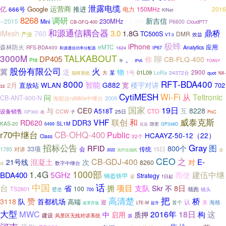
泄露电缆
运营商
亿
Google
推进
电力
150MHz
2016
666号
slr1000中继台
KiNet
8268
调研
新吉信
230MHz
--2015
Mini
FD-998
P6600
CloudPTT
CB-GFQ-400
和源通信耦合器
3.0
鼎桥
760
1.8G
iMesh
TC500S
DMR
产业
效益
VT-3
极蜂
iPhone
森林防火
eMTC
应用
Analytics
RFS-BDA400
和源通信功率分配器
1624
IP67
3000M
TALKABOUT
聊
DP405
、
你
CB-FLQ-400
Phil
半
IPv6
TOANY
股份有限公司
火
冀
物
泛
2900
01L09
某
1号
LoRa
24372台
方
quot
指挥系统
NX-
8000
RFT-BDA400
智能
WLAN
G882
楼宇对讲
2月
直放站
宽
702
32
CytiMESH
Wi-Fi
从
Teltronic
问
CB-ANT-400-N
海能达rd980s中继台
2009
国家
19日
CE0
与
8228
A518T
互
CCW
CTO
设备销售
25日
PoC
GP300
子
都
和
威泰克斯
VHF
联创
RD620
DDR3
KAS-20
SL1M
隙更
6499
GP338D
应急
r70中继台
CB-OHQ-400
Public
HCAAYZ-50-12（22）
Class
32个
招标公告
Gray
图
RFID
800个
33项
会
传统
1785
15日
对讲
光纤近端机
遗
2022
CEO
之
CB-GDJ-400
混凝土
E-
21号线
次
对
8260
数字中继台
体
1.4G
1000部
5GHz
建伍中继
BDA400
而使
钢盔铁甲
Strategy
1日起
诺
中国
话
台
项目
支队
省
拥
Skr
8日
不
100
TS2601
领跑
壁垒
镜头
700
把
赞
高清楚
桥
3118
队
首都机场
高端
认
迎
系
海格
首个
LTE-M
改革开放
提升
大型
MWC
2016年
18日
这
构
中
启用
质押
建设
风景区无线对讲系统
源