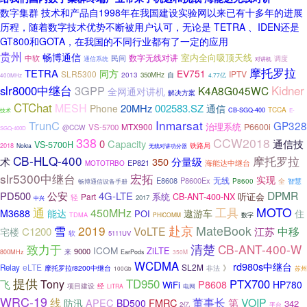
数字集群 技术和产品自1998年在我国建设实验网以来已有十多年的进展
历程，随着数字技术优势不断被用户认可，无论是 TETRA 、IDEN还是
GT800和GOTA，在我国的不同行业都有了一定的应用
贵州
畅博通信
室内全向吸顶天线
中软
民间
数字无线对讲
调度
通信系统
对讲机
摩托罗拉
TETRA
同方
EV751
SLR5300
IPTV
2013
350MHz
自
4.77亿
400MHz
Kidner
slr8000中继台
3GPP
K4A8G045WC
全网通对讲机
解决方案
CTChat
MESH
20MHz
002583.SZ
Phone
通信
TCCA
CB-SGQ-400
技术
E-
Inmarsat
TrunC
GP328
治理系统
MTX900
P6600i
VS-5700
@CCW
SGQ-400D
338
CCW2018
0
Capacity
通信技
VS-5700H
2018
铁路局
Nokia
无线对讲功分器
CB-HLQ-400
摩托罗拉
分量级
术
350
EP821
海能达中继台
MOTOTRBO
slr5300中继台
宏拓
实现
无线
E8608
P8600Ex
全
智慧
畅博通信设备手册
P8600
DPMR
PD500
公安
4G-LTE
系统
听证会
Part
CB-ANT-400-NX
轻
2017
中兴
工具
MOTO
通
450MHz
M3688
能达
遨游车
住
POI
TDMA
PHICOMM
数字
赴京
雪
2019
MateBook
VoLTE
中移
C1200
江苏
宅楼
软
5111UV
清楚
致力于
CB-ANT-400-W
ICOM
ZiLTE
9000
来
800MHz
EarPods
350M
WCDMA
rd980s中继台
eLTE
SL2M
Relay
》
摩托罗拉r8200中继台
非法
苏州
100Gb
提供
TD950
PTX700
飞
Tony
P8608
HP780
WiFi
经
项目建设
LiTRA
电网
WRC-19
线
董事长
VOIP
APEC
FMRC
第
防汛
BD500
342
2亿
平台