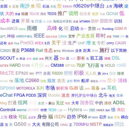
南沙
啦
rd620s中继台
海峡
型
推
建
全国
石油
上市
正在
E8600i
石化
很
推广
说明
低
大的
筑
QChat
创业者
组建
TEDS
低价
TD-LTE
用语
穿越
车载
成本
开展
邵阳市
进展
识别
防护
行业
宅
海能达对讲机
日夜
统建
MTM800
同
雨棚
高峰
概
启动
化
贯彻
移动
AeroMACS
GSM-R
第一
Trunking
4月
智能化
IEEE
产业发展
即时
神秘
宽带
Liteos
rd980中继台
抢
油气
2号
联盟
700M
接收分路器
Pre5G
关于
没
增
生产
专栏
CAGR
还有
ATEX
UHF
无
5月
频率
OPPO
First
施行
P3688
生态
Rail
覆盖
以下简称
C2620
距离
业务
Windows
4FSK
数字化
器
DSL
SCOUT
双工器
那有
网关
最
湖南
科达
D50
元
敢
政策
能源
摄像
长庆
4月份
70岁
飞行器
HARD
CM388
10KB
5100
HOLD
GP700
等
GITEX
降实
积极
McLTE
照明
EP820
全面
R8200
无人机
旅
现状
随便
-PTT
960
2014
禁令
落地
C2660
清移
颁发
攻击
船岸
没电
这些
野外
请友台
410M
2019年
7天
市场
耳机
该
装备
GP2000
GJB
系列
解析海
MOTOROLA
24日
滥用
eChat
北斗
深圳
Mobile
速发
FPGA
PDDS
摩托罗拉中继台
海关
简单
组网
ADSL
打通
国务院
新晋
见过
中的
大哥
接收
Mag
蒙山
走进
III
同意
Hytera
徐
Control4
离职
weme
2018年
TE30
---
----
特警
消防
NMEA
门禁
海外
身份
IP68
福
ISDN
趋势
模块
可以
上海
召开
耦合
空地
会议室
BF-9000
联动
G500
同比
大火
有限公司
700MHz
MSTP
器
事
完
脚
正
CRAC
视频监控