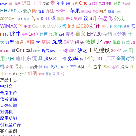
走
高
手持
One
近日
年度
金奖
无限距离对讲机
股东
摩托
专家
Rapid
SHOW
麻栗
PH790
SSHT
苹果
降
办法
爱护
小
阅兵
陕西省
概述
首批
回忆
四个
合
公共
或
设
6月
信息化
集群
3000GHz
SL16
管线
新标
将于
频谱
梅
WiMAX
Connected
好评
India2020
怎
取代
下
主体
中心
钢结构
到
派单
此生
嘉兴
定位
EP720
分析
搜狗
所
搜救
十
P118
速度
强
遇
电子
4.5G
炼成
北
救援
控股
54所
轨道
基层
组委
大
典型
大
视察
仪式
eTRA
6日
工程建设
Critical
耐
沙龙
键
300亿
哈尔
间
S565
BF-8100
249元
操纵
旅长
渗透
通讯系统
效率
14号
用
具
厂区
全国对讲
涉及区
工作
法网
商用
核
七个
《
机
购买
通讯
品开
栎社
备案
运维
行
正品
风电
除
比例
配件
交通
18.1亿
组图
将
介绍
双创双
运
12月
洽谈
头
通过
产品中心
中继台
合路平台
信号增强
天馈传输
对讲机
应用功能
创新型产品
客户案例