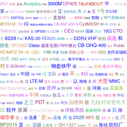
DP405
半
3000M
Analytics
TALKABOUT
IP67
IPv6
你
极蜂
应用
Phil
、
1号
泛
火
冀
某
01L09
股份有限公司
指挥系统
方
TOANY
物
CB-FLQ-400
聊
直放站
LoRa
智能
8000
RFT-BDA400
24372台
2900
quot
NX-32
G882
2月
宽
WLAN
问
楼宇对讲
CytiMESH
CB-ANT-400-N
702
Wi-Fi
从
2009
海能达rd980s中继台
CE0
Teltronic
CTO
19日
国家
GP300
CCW
25日
都
A518T
设备销售
与
子
8228
VHF
应急
和
KAS-20
RD620
DDR3
联创
互
6499
PoC
SL1M
CB-OHQ-400
隙更
GP338D
Class
威泰克斯r70中继台
Public
32个
HCAAYZ-50-12（22）
招标公告
光纤近端机
1785
会
2022
33项
对讲
RFID
传统
15日
Gray
遗体
数字中继台
800个
图
21号线
CEO
之
次
CB-GDJ-400
混凝土
8260
对
钢盔铁甲
E-BDA400
诺
建伍中继台
而使
1.4G
5GHz
1000部
1日起
Strategy
不
支队
中国
话
8日
赞
项目
700
首都机场
壁垒
省
拥
Skr
TS2601
100
镜头
改革
领跑
大型
认
LTE-M
MWC
海格
桥
迎
把
首个
系
风
队
提升
3118
高端
开放
高清楚
质押
河南
高保真
这
2016年
18日
景区无线对讲系统
启用
构
疏散
中
源
建设
车辆
自立
大赛
体制
售价
快
终端
防爆对讲机
行政执法
集
消防员
兼
EP682
祝
城管
无线对讲室外天
之三
PDT
治理局
获
华为
地铁
累
须
5580元
变身
13级
线
软件
发展
传输系统
后
微
掀
振奋精神
室外全向玻璃钢天线
原
用
”
爱
2025
处
只
领导者
再
流量
设备
NFC
在
近
但
伍
8月
国
常
蜂语
携
BP2015
是
云
推动
纺织厂
话题
QH-1327
江西省
天
1号文
Division
民警