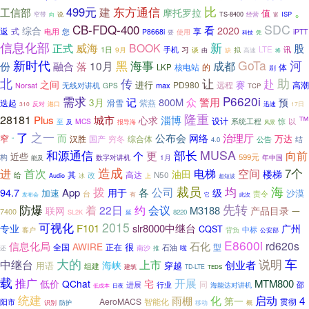
比
499元
东方通信
。
工信部
建
摩托罗拉
值
经营
ISP
窄带
说
TS-8400
富
向
CB-FDQ-400
SDC
看
综合
2020
返
享
式
电用
您
P8668i
iPTT
要
使用
科技
凭
信息化部
新
威海
BOOK
正式
股
1日
手机
习
LTE
讯
9月
谈
拟
由
缺
高速
将
新时代
GoTa
河
黑
海事
10月
成都
份
融合
落
核电站
的
体
LKP
刷
北
让
助
传
赴
之间
进行
赛
PD980
远程
Norsat
max
高潮
无线对讲机
GPS
TCP
P6620i
需求
记
众
800M
警用
3月
预
滑雪
迭起
紫燕
港口
迅速
310
反对
17日
隆重
28181
Plus
城市
淄博
™
心求
设计
系统工程
惊
至
MCS
以
及
报导海
风景
了
之一
公布会
网络
治理厅
而
窄
汉胜
国产
穷冬
综合体
万达
结
公告
4.0
“
和源通信
部长
MUSA
更
向前
个
近些
构
599元
数字对讲机
能及
1月
年中国
造成
首次
电梯
空间
7个
进
油田
楼梯
其
N50
高达
给
改
Audio
冰
上
超短波
裁员
拨
均
海
各
公司
94.7
App
用于
级
加速
沙漠
台
责令
有
它
发布会
此次
防爆
先转
着
约
会议
22日
M3188
联网
产品目录
一
7400
延
8220
SL2K
可视化
2015
F101
slr8000中继台
专业
广州
CQST
中标
背负
客户
公安部
E8600i
rd620s
信息化局
石化
AWIRE
很
全国
正在
型
南沙
石油
推
啦
还
车
大的
说明
中继台
上市
创业者
海峡
用语
穿越
组建
建筑
TD-LTE
TEDS
载
推广
开展
低价
MTM800
QChat
宅
同
进展
行业
邵
海能达对讲机
低成本
日夜
统建
高峰
化
启动
雨棚
4
第一
AeroMACS
智能化
贯彻
阳市
识别
移动
概
防护