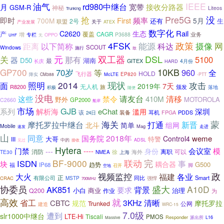
油气
IEEE
rd980中继台
月
宽带
接收分路器
GSM-R
神秘
Liteos
Trunking
没
抢
Pre5G
频率
即时
First
700M
5月
还有
生
2号
联盟
关于
产业发展
ATEX
数字化
Rail
C2620
生态
产
覆盖
CAGR
业务
增
P3688
专栏
OPPO
无
UHF
政策
4FSK
距离
以下简称
能源
科达
摄像
网
SCOUT
Windows
施行
敢
DSL
元
双工器
关
那有
5100
器
D50
湖南
最
GITEX
4月份
长庆
HARD
GP700
10KB
70岁
960
等
全
HOLD
飞行器
降实
McLTE
EP820
CM388
-PTT
2014
现状
照明
攻击
面
7天
2019年
无人机
R8200
颁发
旅
落地
积极
随便
没电
禁令
请友台
清移
这些
410M
野外
MOTOROLA
GP2000
C2660
船岸
市场
GJB
系列
解析海
eChat
滥用
深圳
该
耳机
PDDS
装备
FPGA
24日
蒙
海关
打通
摩托罗拉中继台
新晋
北斗
组网
简单
Mobile
Mag
走进
速发
山
同意
2018年
国务院
weme
Control4
大哥
特警
III
中的
接收
ADSL
见过
Hytera
门禁
----
会议室
模
---
身份
消防
离职
可以
徐
TE30
海外
NMEA
上海
BF-9000
联动
完
ISDN
事
块
耦合器
G500
福
IP68
趋势
脚
召开
空地
视频监控
政
大火
福建
各业
正
同比
Smart
有限公司
CRAC
MSTP
强悍
700MHz
协委员
盛大
A10D
AK851
背景
要求
小白
商业
治理
Q200
作业
为
高效
就
省工
3KHz
清晰
CBTC
规范
摩托罗拉
Trunked
公网
建造
WRC-15
7.0级
遭到
slr1000中继台
LTE-Hi
Tiscali
PMOS
Responder
派出所
L16
Massive