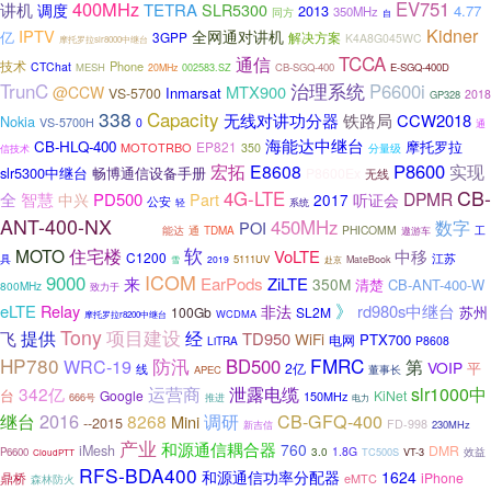
400MHz
EV751
讲机
TETRA
调度
SLR5300
2013
4.77
350MHz
同方
自
Kidner
IPTV
全网通对讲机
亿
3GPP
解决方案
K4A8G045WC
摩托罗拉slr8000中继台
TCCA
通信
技术
Phone
CTChat
MESH
CB-SGQ-400
E-SGQ-400D
20MHz
002583.SZ
TrunC
治理系统
P6600i
MTX900
@CCW
Inmarsat
VS-5700
2018
GP328
338
Capacity
无线对讲功分器
铁路局
CCW2018
Nokia
VS-5700H
0
通
海能达中继台
CB-HLQ-400
摩托罗拉
EP821
MOTOTRBO
350
分量级
信技术
P8600
宏拓
E8608
实现
slr5300中继台
畅博通信设备手册
P8600Ex
无线
CB-
4G-LTE
智慧
DPMR
全
PD500
中兴
Part
2017
听证会
公安
轻
系统
ANT-400-NX
450MHz
数字
POI
M3688
PHICOMM
能达
通
TDMA
工
遨游车
软
MOTO
住宅楼
VoLTE
中移
C1200
江苏
具
5111UV
雪
2019
MateBook
赴京
ICOM
9000
来
EarPods
ZiLTE
350M
清楚
CB-ANT-400-W
800MHz
致力于
》
eLTE
Relay
rd980s中继台
非法
苏州
100Gb
SL2M
WCDMA
摩托罗拉r8200中继台
Tony
项目建设
经
提供
飞
TD950
WiFi
PTX700
电网
LiTRA
P8608
HP780
防汛
FMRC
WRC-19
BD500
第
VOIP
平
2亿
线
APEC
董事长
泄露电缆
342亿
运营商
slr1000中
台
Google
KiNet
150MHz
666号
推进
电力
2016
调研
继台
8268
CB-GFQ-400
Mini
--2015
FD-998
新吉信
230MHz
产业
和源通信耦合器
760
iMesh
DMR
3.0
1.8G
效益
P6600
TC500S
VT-3
CloudPTT
RFS-BDA400
和源通信功率分配器
1624
鼎桥
iPhone
eMTC
森林防火