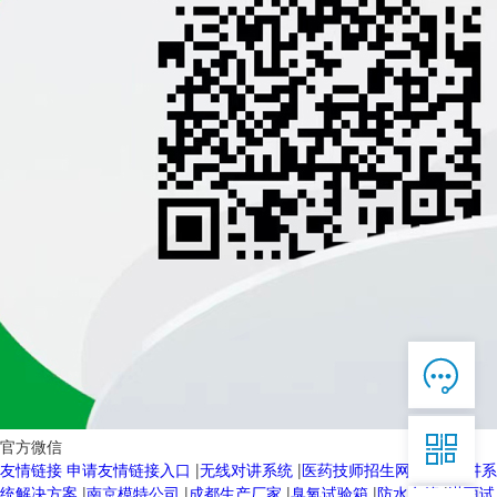

在线客服

7*12 QQ在线，服务咨询

官方微信
友情链接
申请友情链接入口
|
无线对讲系统
|
医药技师招生网
|
无线对讲系
服务热线
统解决方案
|
南京模特公司
|
成都生产厂家
|
臭氧试验箱
|
防水套管
|
淋雨试