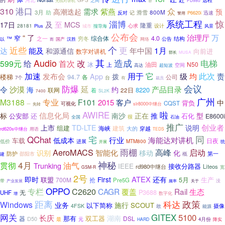
河北
GPS
无线对讲机
之间
PD980
赛
港口
众
310
紫燕
高潮迭起
需求
预
3月
助
滑雪
800M
反对
记
P6620i
迅速
警用
淄博
系统工程
惊
及
至
MCS
17日
隆重
28181
设计
Plus
心求
风景
城市
报导海
公布会
“
了
治理厅
万
窄
综合体
4.0
穷冬
™
之一
公告
结构
网络
以
而
国产
汉胜
近些
个
更
1月
达
能及
年中国
和源通信
向前进
数字对讲机
部长
MUSA
Audio
改
其
造成
给
电梯
599元
首次
N50
冰
油田
上
空间
高达
超短波
加速
用于
它
此次
发布会
级
均
责
App
拨
楼梯
94.7
各
公司
7个
台
有
裁员
会议
防爆
延
产品目录
令
沙漠
海
约
8220
联网
着
22日
SL2K
7400
广州
M3188
专业
F101
2015
客户
中
背负
CQST
可视化
slr8000中继台
先转
一
AWIRE
啦
标
信息化局
南沙
正在
推
型
公安部
还
石化
E8600i
很
全国
石油
推广
TD-LTE
创业者
上市
说明
组建
海峡
建筑
穿越
大的
rd620s中继台
用语
TEDS
同
QChat
宅
行业
海能达对讲机
低成本
车载
日夜
进展
低价
MTM800
开展
统
AeroMACS
雨棚
高峰
启动
智能化
识别
移动
化
防护
第一
概
邵阳市
建
4月
神秘
油气
贯彻
Trunking
IEEE
接收分路器
rd980中继台
Liteos
GSM-R
宽
2号
ATEX
即时
First
还有
5月
生产
联盟
700M
抢
Pre5G
带
频率
没
产业发展
关于
OPPO
专栏
C2620
CAGR
覆盖
Rail
生态
P3688
无
UHF
数字化
增
政策
距离
科达
Windows
业务
施行
以下简称
SCOUT
4FSK
摄像
敢
能源
网关
GITEX
5100
长庆
湖南
那有
双工器
DSL
器
D50
元
最
4月份
HARD
降实