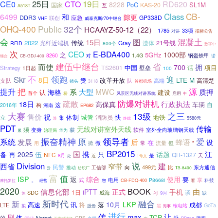
25日
19日
CE0
CTO
RD620
8228
SL1M
PoC
KAS-20
国家
互
A518T
CB-
Class
6499
和
隙更
DDR3
GP338D
联创
应急
VHF
威泰克斯r70中继台
OHQ-400
Public
32个
HCAAYZ-50-12（22）
1785
33项
对讲
招标公告
会
混凝土
图
15日
2022
21号线
光纤近端机
传统
Gray
遗体
RFID
800个
数字中
次
E-BDA400
CEO
1000部
之
5GHz
8260
1.4G
钢盔铁甲
对
CB-GDJ-400
诺
继台
建伍中继台
而使
省
拥
700
项目
TS2601
中国
话
Strategy
1日起
壁垒
100
不
Skr
领跑
迎
8日
改革开放
LTE-M
高清楚
支队
赞
高端
队
镜头
3118
首都机场
把
源
提升
系
MWC
大型
质押
海格
认
建设
首个
桥
风景区无线对讲系统
启用
中
疏散
防爆对讲机
18日
行政执法
高保真
车辆
这
自
构
2016年
河南
EP682
大赛
之三
13级
售价
祝
体制
城管
快
地铁
立
集
消防员
兼
5580元
终端
PDT
传输
无线对讲室外天线
须
变身
获
软件
室外全向玻璃钢天线
治理局
华为
累
领导者
振奋精神
原
爱
系统
发展
后
蜂语
设
在
掀
常
用
微
流量
但
”
BP2015
伍
国
携
江
备
再
2025
只
话题
NFC
QH-1327
是
天
8月
近
处
1号文
Division
说
建
西省
窄带
民警
向
499元
比
工信部
东方通信
推动
云
纺织厂
TS-8400
富
值
ISP
返
综合
使用
。
要
式
电用
享
P8668i
科技
您
CB-FDQ-400
看
摩托罗拉
经营
2020
BOOK
信息化部
由
iPTT
正式
手机
1日
SDC
威海
习
谈
9月
缺
凭
新时代
融合
新
LKP
10月
高速
讯
将
落
成都
LTE
核电站
GoTa
股份
黑
拟
海事
进行
传
max
让
刷
TCP
体
的
赴
Norsat
远程