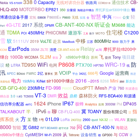
338
0
CB-
Capacity
通信技术
无线对讲功分器
铁路局
Nokia
VS-5700H
CCW2018
HLQ-400
MOTOTRBO
EP821
畅
350
分量级
摩托罗拉slr5300中继台
海能达中继台
智慧
中兴
轻
博通信设备手册
P8600Ex
无线
公安
宏拓
E8608
全
P8600
实现
PD500
听证会
系统
CB-ANT-400-NX
4G-LTE
2017
M3688
能达
DPMR
Part
通
住宅楼
TDMA
遨游车
C1200
450MHz
PHICOMM
POI
MOTO
工具
数字
雪
软
中移
800MHz
5111UV
VoLTE
赴京
2019
致力于
来
江苏
MateBook
9000
EarPods
Relay
摩托罗拉r8200中
350M
清楚
ZiLTE
CB-ANT-400-W
ICOM
eLTE
》
飞
继台
100Gb
SL2M
项目建
Tony
rd980s中继台
WCDMA
苏州
非法
提供
P8608
WRC-19
防
WiFi
TD950
设
PTX700
电网
经
LiTRA
HP780
线
汛
VOIP
运营商
Google
666号
2亿
APEC
FMRC
第
董事长
平台
BD500
342亿
推进
2016
电力
Mini
slr1000中继台
--2015
8268
150MHz
KiNet
新吉信
调研
泄露电缆
iMesh
CB-GFQ-400
230MHz
FD-998
CloudPTT
产业
760
P6600
和源通信
VT-3
效益
森林防火
DMR
鼎桥
RFS-BDA400
和源通
3.0
耦合器
1.8G
TC500S
1624
IP67
iPhone
极蜂
DP405
信功率分配器
Phil
3000M
Analytics
应用
eMTC
IPv6
聊
冀
半
指
TALKABOUT
TOANY
股份有限公司
CB-FLQ-400
你
、
泛
方
物
01L09
挥系统
火
某
LoRa
WLAN
1号
直放站
2900
quot
NX-32
24372台
2月
问
8000
宽
CB-ANT-400-N
智能
G882
海能达
702
RFT-BDA400
楼宇对讲
从
rd980s中继台
CytiMESH
设备销售
与
CCW
2009
Wi-Fi
GP300
子
Teltronic
都