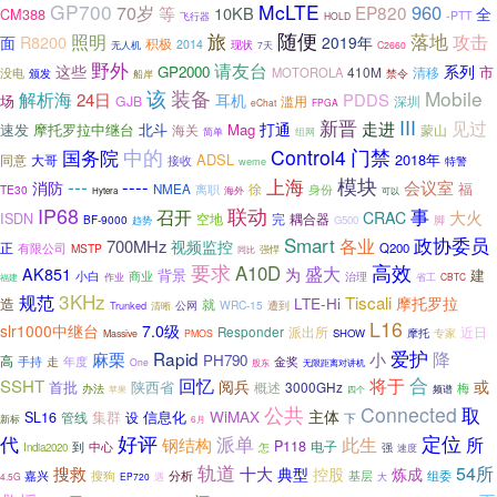
GP700
McLTE
960
70岁
EP820
等
10KB
全
CM388
-PTT
飞行器
HOLD
随便
落地
照明
旅
攻击
R8200
面
2019年
积极
2014
无人机
现状
7天
C2660
野外
请友台
这些
系列
GP2000
市
410M
清移
MOTOROLA
没电
颁发
禁令
船岸
该
装备
Mobile
解析海
24日
PDDS
耳机
场
GJB
滥用
深圳
eChat
FPGA
III
新晋
见过
走进
打通
速发
摩托罗拉中继台
北斗
Mag
海关
蒙山
简单
组网
门禁
国务院
中的
Control4
ADSL
2018年
同意
大哥
接收
特警
weme
---
模块
----
上海
会议室
消防
福
徐
NMEA
TE30
离职
身份
海外
Hytera
可以
联动
IP68
事
召开
大火
CRAC
ISDN
空地
完
耦合器
BF-9000
趋势
G500
脚
Smart
政协委员
各业
700MHz
视频监控
正
有限公司
Q200
MSTP
强悍
同比
要求
高效
A10D
盛大
AK851
为
背景
建
小白
商业
治理
作业
省工
CBTC
福建
3KHz
规范
Tiscali
摩托罗拉
造
LTE-Hi
就
公网
WRC-15
Trunked
遭到
清晰
L16
slr1000中继台
7.0级
派出所
Responder
近日
摩托
专家
SHOW
Massive
PMOS
爱护
Rapid
小
降
麻栗
PH790
高
走
年度
手持
金奖
One
股东
无限距离对讲机
合
回忆
将于
SSHT
阅兵
或
首批
陕西省
概述
3000GHz
梅
办法
频谱
苹果
四个
公共
Connected
取
WiMAX
主体
集群
信息化
SL16
设
管线
下
新标
6月
好评
定位
代
派单
此生
所
钢结构
P118
电子
到
中心
怎
强
India2020
速度
轨道
54所
搜救
十大
典型
控股
炼成
搜狗
分析
组委
嘉兴
基层
4.5G
EP720
遇
大