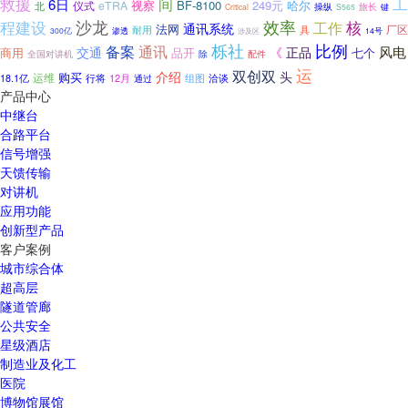
救援
工
间
6日
视察
BF-8100
249元
哈尔
仪式
eTRA
北
操纵
旅长
Critical
S565
键
程建设
沙龙
效率
核
工作
通讯系统
法网
厂区
耐用
具
300亿
渗透
涉及区
14号
栎社
比例
备案
通讯
风电
交通
《
正品
商用
品开
七个
全国对讲机
除
配件
运
双创双
介绍
头
购买
运维
18.1亿
行将
12月
洽谈
组图
通过
产品中心
中继台
合路平台
信号增强
天馈传输
对讲机
应用功能
创新型产品
客户案例
城市综合体
超高层
隧道管廊
公共安全
星级酒店
制造业及化工
医院
博物馆展馆