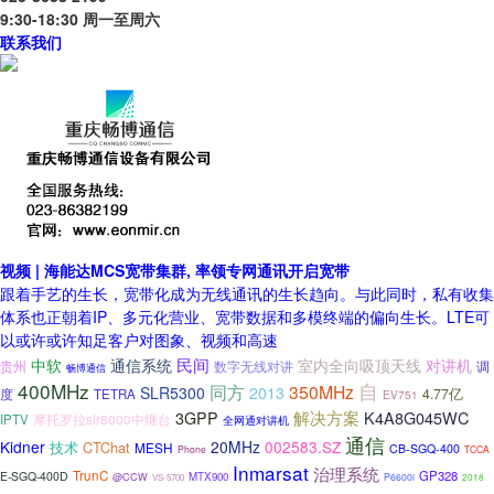
9:30-18:30 周一至周六
联系我们
视频 | 海能达MCS宽带集群, 率领专网通讯开启宽带
跟着手艺的生长，宽带化成为无线通讯的生长趋向。与此同时，私有收集
体系也正朝着IP、多元化营业、宽带数据和多模终端的偏向生长。LTE可
以或许或许知足客户对图象、视频和高速
民间
对讲机
中软
通信系统
室内全向吸顶天线
数字无线对讲
调
贵州
畅博通信
400MHz
自
同方
350MHz
SLR5300
2013
度
4.77亿
TETRA
EV751
解决方案
K4A8G045WC
3GPP
IPTV
摩托罗拉slr8000中继台
全网通对讲机
通信
Kidner
20MHz
002583.SZ
技术
CTChat
MESH
CB-SGQ-400
Phone
TCCA
Inmarsat
治理系统
TrunC
GP328
E-SGQ-400D
MTX900
@CCW
P6600i
2018
VS-5700