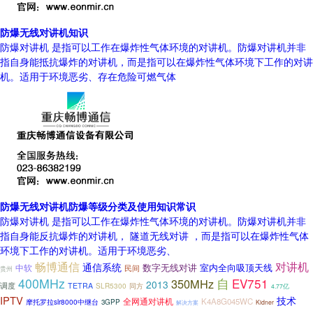
防爆无线对讲机知识
防爆对讲机 是指可以工作在爆炸性气体环境的对讲机。防爆对讲机并非
指自身能抵抗爆炸的对讲机，而是指可以在爆炸性气体环境下工作的对讲
机。适用于环境恶劣、存在危险可燃气体
防爆无线对讲机防爆等级分类及使用知识常识
防爆对讲机 是指可以工作在爆炸性气体环境的对讲机。防爆对讲机并非
指自身能反抗爆炸的对讲机， 隧道无线对讲 ，而是指可以在爆炸性气体
环境下工作的对讲机。适用于环境恶劣、
畅博通信
对讲机
通信系统
数字无线对讲
室内全向吸顶天线
中软
民间
贵州
400MHz
自
EV751
350MHz
2013
调度
TETRA
SLR5300
同方
4.77亿
IPTV
技术
全网通对讲机
K4A8G045WC
摩托罗拉slr8000中继台
3GPP
Kidner
解决方案