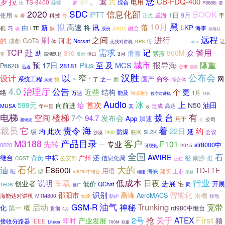
您
罗拉
值
。
返
CB-FDQ-400
式
电用
TS-8400
ISP
经营
综合
比
P8668i
要
富
2020
SDC
信息化部
BOOK
iPTT
1日
9月
使用
威海
手
科技
凭
看
正式
享
10月
黑
拟
高速
讯
落
LKP
由
新
将
机
习
融合
海事
LTE
缺
谈
股份
新时代
核电站
远程
之间
进行
刷
GoTa
的
河北
成都
Norsat
传
PD980
体
让
GPS
无线对讲机
max
需求
赴
TCP
记
警用
800M
众
助
310
滑雪
紫燕
3月
高潮迭起
赛
反对
港口
城市
及
报导海
隆重
预
17日
Plus
至
MCS
28181
P6620i
迅速
心求
淄博
窄
汉胜
公布会
设计
以
国产
穷冬
网
系统工程
惊
之一
而
“
了
综合体
风景
™
4.0
治理厅
公告
个
更
近些
结构
络
能及
万达
1月
和源通信
部长
数字对讲机
Audio
冰
上
首次
599元
给
N50
油田
向前进
高达
MUSA
年中国
其
造成
改
电梯
楼梯
拨
台
有
空间
7个
发布会
94.7
App
加速
用于
公司
超短波
各
裁员
它
责令
海
着
22日
约
此次
均
延
级
防爆
会议
联网
SL2K
7400
沙漠
M3188
产品目录
客户
先转
F101
专业
一
slr8000中
8220
2015
可视化
全国
石
AWIRE
中标
还
继台
背负
广州
很
南沙
推
信息化局
CQST
公安部
正在
石化
大的
油
E8600i
TD-LTE
用语
啦
型
海峡
建筑
上市
rd620s中继台
穿越
组建
低成本
行业
车载
日夜
说明
创业者
进展
开展
低价
宅
QChat
TEDS
同
推广
识别
智能化
邵阳市
高峰
AeroMACS
雨棚
海能达对讲机
MTM800
统建
移动
防护
油气
启动
神秘
Trunking
GSM-R
宽带
化
第一
概
rd980中继台
贯彻
4月
First
抢
2号
关于
ATEX
产业发展
即时
频
接收分路器
IEEE
Liteos
联盟
700M