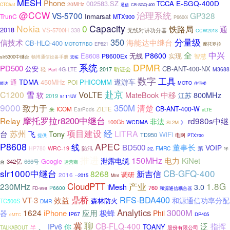
MESH
Phone
E-SGQ-400D
002583.SZ
TCCA
20MHz
CTChat
通信
CB-SGQ-400
@CCW
治理系统
VS-5700
GP328
Inmarsat
TrunC
MTX900
P6600i
Nokia
0
Capacity
铁路局
通
2018
VS-5700H
338
无线对讲功分器
CCW2018
分量级
350
海能达中继台
信技术
CB-HLQ-400
EP821
摩托罗拉
MOTOTRBO
全
中兴
P8600
E8608
无线
实现
P8600Ex
智慧
slr5300中继台
畅博通信设备手册
宏拓
系统
DPMR
PD500
公安
CB-ANT-400-NX
轻
听证会
4G-LTE
2017
M3688
Part
数字
工具
遨游车
通
TDMA
450MHz
PHICOMM
POI
MOTO
能达
住宅楼
赴京
C1200
雪
VoLTE
MateBook
中移
800MHz
软
江苏
2019
5111UV
9000
致力于
350M
清楚
CB-ANT-400-W
ICOM
ZiLTE
来
EarPods
eLTE
摩托罗拉r8200中继台
Relay
rd980s中继
非法
100Gb
WCDMA
》
SL2M
苏州
项目建设
经
LiTRA
台
飞
Tony
WiFi
TD950
电网
提供
PTX700
P8608
APEC
线
董事长
BD500
VOIP
第
HP780
WRC-19
防汛
FMRC
平
2亿
推进
150MHz
电力
KiNet
泄露电缆
Google
342亿
666号
台
运营商
slr1000中继台
CB-GFQ-400
新吉信
8268
调研
2016
--2015
Mini
CloudPTT
产业
1.8G
230MHz
iMesh
3.0
760
P6600
和源通信耦合器
FD-998
鼎桥
RFS-BDA400
VT-3
效益
和源通信功率分配
森林防火
TC500S
DMR
Analytics
3000M
1624
iPhone
应用
极蜂
器
Phil
IP67
DP405
eMTC
聊
冀
、
CB-FLQ-400
泛
指挥
IPv6
你
TOANY
半
TALKABOUT
股份有限公司