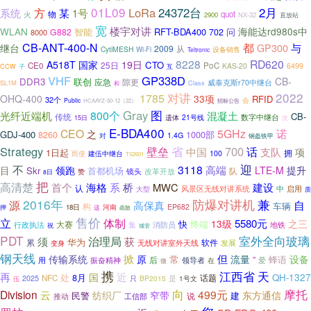
01L09
LoRa
24372台
2月
方
某
系统
1号
物
quot
火
2900
NX-32
直放站
宽
楼宇对讲
WLAN
海能达rd980s中
智能
RFT-BDA400
问
G882
702
8000
CB-ANT-400-N
都
与
继台
GP300
2009
从
CytiMESH
设备销售
Wi-Fi
Teltronic
8228
RD620
A518T
国家
19日
CTO
25日
CE0
PoC
KAS-20
6499
CCW
子
互
VHF
GP338D
CB-
DDR3
联创
应急
隙更
威泰克斯r70中继台
SL1M
Class
和
2022
对讲
1785
OHQ-400
33项
RFID
32个
会
Public
招标公告
HCAAYZ-50-12（22）
Gray
图
800个
光纤近端机
混凝土
CB-
传统
数字中继台
遗体
21号线
15日
次
E-BDA400
诺
CEO
5GHz
之
GDJ-400
1000部
8260
对
1.4G
钢盔铁甲
省
Strategy
700
壁垒
话
支队
中国
项
1日起
拥
建伍中继台
100
而使
TS2601
迎
不
3118
高端
目
LTE-M
提升
Skr
领跑
首都机场
队
镜头
改革开放
赞
8日
把
高清楚
海格
首个
系
桥
MWC
建设
认
中
启用
大型
风景区无线对讲系统
质
2016年
防爆对讲机
兼
源
自
高保真
车辆
构
EP682
押
18日
这
河南
疏散
售价
立
体制
5580元
13级
之三
快
终端
大赛
行政执法
地铁
集
消防员
祝
城管
PDT
治理局
室外全向玻璃
获
须
华为
累
软件
无线对讲室外天线
变身
发展
钢天线
掀
但
传输系统
原
常
流量
设备
蜂语
后
”
振奋精神
领导者
爱
用
在
微
携
江西省
天
再
近
国
处
8月
QH-1327
NFC
是
话题
2025
只
BP2015
1号文
伍
向
摩托
Division
499元
云
纺织厂
窄带
东方通信
民警
建
推动
说
工信部