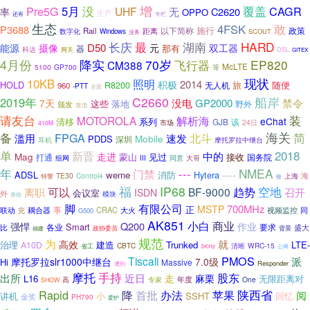
增
5月
没
覆盖
CAGR
Pre5G
UHF
无
C2620
率
OPPO
生产
还有
专栏
生态
敢
4FSK
P3688
施行
以下简称
政策
Rail
数字化
距离
Windows
SCOUT
业务
最
湖南
HARD
长庆
D50
能源
双工器
摄像
元
那有
器
科达
网关
DSL
GITEX
4月份
降实
70岁
飞行器
EP820
CM388
McLTE
5100
GP700
等
现状
10KB
照明
2014
积极
HOLD
旅
随便
R8200
无人机
960
-PTT
全面
船岸
C2660
2019年
没电
GP2000
禁令
7天
这些
落地
野外
颁发
攻击
请友台
装
MOTOROLA
解析海
eChat
清移
系列
GJB
该
24日
市场
410M
海关
备
北斗
简
FPGA
滥用
速发
Mobile
PDDS
深圳
耳机
摩托罗拉中继台
2018
单
新晋
中的
Mag
走进
蒙山
见过
接收
打通
国务院
组网
III
同意
大哥
年
NMEA
---
门禁
----
ADSL
weme
消防
Hytera
TE30
Control4
海
上海
特警
徐
福
IP68
空地
离职
可以
BF-9000
趋势
召开
ISDN
会议室
外
模块
身份
脚
有限公司
700MHz
MSTP
正
事
耦合器
CRAC
大火
同
联动
视频监控
完
G500
AK851
商业
小白
Q200
强悍
作业
Smart
比
各业
要求
盛大
政协委员
背景
福建
规范
为
就
高效
建造
Trunked
LTE-
治理
A10D
CBTC
WRC-15
省工
清晰
公网
3KHz
PMOS
Tiscali
派
摩托罗拉slr1000中继台
7.0级
Hi
Massive
Responder
遭到
摩托
手持
股东
出所
近日
走
麻栗
L16
无限距离对
年度
专家
One
高
SHOW
Rapid
首批
办法
陕西省
降
苹果
阅
讲机
小
SSHT
回忆
金奖
PH790
爱护