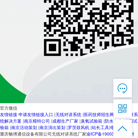

在线客服

7*12 QQ在线，服务咨询

官方微信
友情链接
申请友情链接入口
|
无线对讲系统
|
医药技师招生网
|
无线对讲系
服务热线
统解决方案
|
南京模特公司
|
成都生产厂家
|
臭氧试验箱
|
防水套管
|
淋雨试


恭候聆听，023-86382199手机直接点击
验箱
|
南京活动策划
|
南京演出策划
|
罗茨鼓风机
|
站长工具
|
电动球阀
拨打
重庆畅博通信设备有限公司无线对讲系统厂家
渝ICP备19003103号-2
对