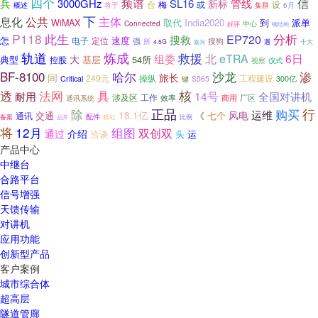
四个
信
兵
频谱
管线
3000GHz
SL16
新标
合
梅
或
设
概述
将于
集群
6月
下
息化
公共
主体
取代
India2020
到
WiMAX
派单
中心
Connected
好评
钢结构
P118
此生
分析
EP720
搜救
怎
速度
电子
定位
搜狗
强
所
4.5G
遇
十大
嘉兴
轨道
炼成
救援
北
组委
eTRA
6日
大
典型
基层
54所
控股
视察
仪式
哈尔
沙龙
渗
BF-8100
间
旅长
249元
操纵
工程建设
Critical
键
S565
300亿
核
透
法网
具
14号
全国对讲机
耐用
涉及区
工作
效率
商用
厂区
通讯系统
除
正品
购买
行
运维
风电
18.1亿
《
七个
通讯
交通
配件
备案
栎社
比例
品开
将
12月
组图
双创双
通过
介绍
头
洽谈
运
产品中心
中继台
合路平台
信号增强
天馈传输
对讲机
应用功能
创新型产品
客户案例
城市综合体
超高层
隧道管廊