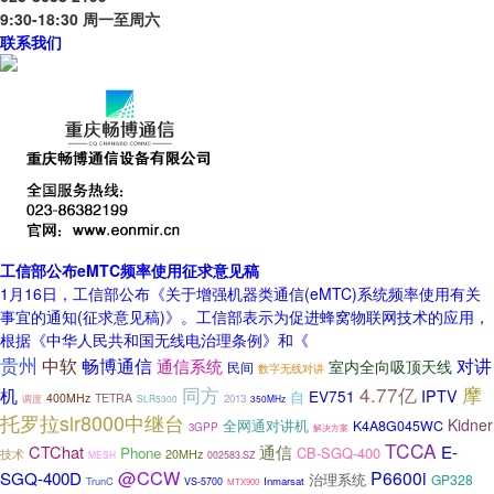
9:30-18:30 周一至周六
联系我们
工信部公布eMTC频率使用征求意见稿
1月16日，工信部公布《关于增强机器类通信(eMTC)系统频率使用有关
事宜的通知(征求意见稿)》。工信部表示为促进蜂窝物联网技术的应用，
根据《中华人民共和国无线电治理条例》和《
贵州
中软
畅博通信
对讲
通信系统
室内全向吸顶天线
民间
数字无线对讲
摩
同方
4.77亿
机
EV751
IPTV
自
400MHz
TETRA
2013
调度
SLR5300
350MHz
托罗拉slr8000中继台
Kidner
全网通对讲机
K4A8G045WC
3GPP
解决方案
TCCA
CTChat
通信
E-
Phone
CB-SGQ-400
技术
20MHz
MESH
002583.SZ
@CCW
P6600i
SGQ-400D
治理系统
GP328
TrunC
Inmarsat
VS-5700
MTX900