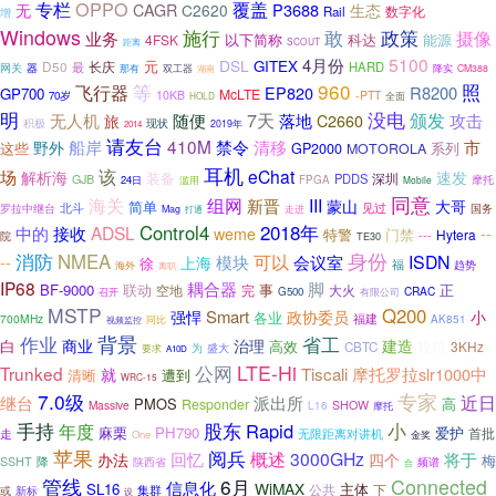
OPPO
覆盖
专栏
P3688
无
CAGR
C2620
生态
Rail
数字化
增
Windows
施行
敢
政策
业务
摄像
以下简称
能源
4FSK
科达
SCOUT
距离
5100
4月份
DSL
元
GITEX
D50
长庆
HARD
网关
最
器
那有
双工器
降实
CM388
湖南
960
等
照
飞行器
EP820
R8200
GP700
McLTE
10KB
-PTT
70岁
全面
HOLD
没电
明
7天
无人机
随便
落地
颁发
攻击
旅
C2660
积极
现状
2019年
2014
请友台
船岸
410M
禁令
清移
市
野外
这些
系列
GP2000
MOTOROLA
耳机
该
eChat
场
解析海
速发
装备
深圳
PDDS
GJB
摩托
24日
FPGA
滥用
Mobile
同意
海关
组网
III
新晋
蒙山
大哥
简单
北斗
见过
罗拉中继台
国务
Mag
走进
打通
Control4
2018年
ADSL
中的
接收
--
weme
门禁
特警
Hytera
---
院
TE30
身份
消防
NMEA
可以
ISDN
--
模块
会议室
上海
徐
福
趋势
海外
离职
IP68
耦合器
脚
BF-9000
联动
事
正
空地
大火
完
CRAC
G500
有限公司
召开
MSTP
Q200
Smart
小
强悍
政协委员
各业
700MHz
福建
同比
AK851
视频监控
背景
作业
省工
白
商业
治理
建造
高效
规范
3KHz
CBTC
盛大
要求
为
A10D
LTE-Hi
公网
Trunked
Tiscali
摩托罗拉slr1000中
就
清晰
遭到
WRC-15
7.0级
专家
近日
继台
派出所
PMOS
高
Responder
Massive
SHOW
L16
摩托
手持
小
股东
Rapid
年度
麻栗
PH790
爱护
首批
无限距离对讲机
走
One
金奖
苹果
阅兵
概述
3000GHz
将于
办法
回忆
四个
梅
SSHT
降
陕西省
频谱
合
管线
6月
Connected
信息化
WiMAX
SL16
公共
主体
下
集群
或
新标
设