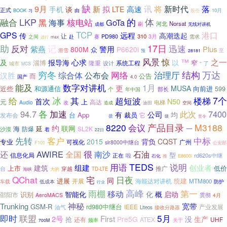
缺
9月
讯
新时代
将
落
新
拟
高速
手机
谈
LTE
正式
由
BOOK
10月
股份
习
LKP
的
融合
体
核电站
GoTa
黑
海事
Norsat
刷
河北
无线对讲机
成都
TCP
GPS
港口
远程
高潮迭起
传
让
310
3月
PD980
之间
赴
赛
需求
进行
max
助
记
17日
反对
迅速
紫燕
警用
Plus
800M
P6620i
众
至
滑雪
预
28181
风景
心求
惊
™
之一
及
报导海
以
淄博
窄
隆重
系统工程
设计
了
城市
MCS
“
穷冬
网络
结构
万达
治理厅
综合体
公布会
汉胜
而
公告
国产
4.0
能及
数字对讲机
1月
更
MUSA
近些
向前进
和源通信
599
个
部长
年中国
给
冰
其
超短波
楼梯
7个
首次
N50
上
元
高达
Audio
电梯
改
造成
油田
空间
各
94.7
加速
7400
公司
此次
用于
有
均
台
App
裁员
发布会
它
拨
级
责令
产品目录
8220
M3188
会议
约
联网
海
延
一
SL2K
防爆
沙漠
着
22日
客户
先转
中标
2015
背负
CQST
专业
可视化
广州
slr8000中继台
F101
公安部
很
还
AWIRE
南沙
石油
全国
型
信息化局
正在
rd620s中继
啦
推
E8600i
石化
TEDS
用语
说明
创业者
组建
建筑
上市
推广
低价
台
穿越
海峡
TD-LTE
大的
QChat
宅
日夜
同
进展
统建
开展
海能达对讲机
MTM800
低成本
防护
车载
行业
高峰
雨棚
第一
移动
化
智能化
概
启动
识别
邵阳市
贯彻
AeroMACS
4月
神秘
Trunking
宽带
GSM-R
rd980中继台
IEEE
产业发展
油气
Liteos
接收分路器
联盟
5月
即时
First
2号
Pre5G
没
生产
抢
ATEX
UHF
还有
关于
频率
700M