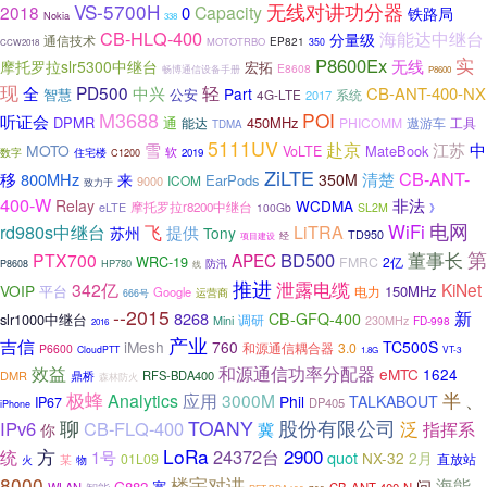
无线对讲功分器
VS-5700H
2018
Capacity
0
铁路局
Nokia
338
CB-HLQ-400
海能达中继台
分量级
通信技术
EP821
MOTOTRBO
350
CCW2018
实
P8600Ex
无线
摩托罗拉slr5300中继台
宏拓
E8608
畅博通信设备手册
P8600
现
PD500
轻
全
中兴
CB-ANT-400-NX
Part
智慧
公安
系统
4G-LTE
2017
M3688
POI
听证会
DPMR
通
450MHz
能达
PHICOMM
遨游车
工具
TDMA
5111UV
赴京
雪
江苏
中
MOTO
MateBook
VoLTE
数字
软
住宅楼
2019
C1200
ZiLTE
CB-ANT-
移
800MHz
来
清楚
350M
EarPods
ICOM
9000
致力于
400-W
非法
Relay
WCDMA
摩托罗拉r8200中继台
eLTE
100Gb
SL2M
》
电网
rd980s中继台
WiFi
飞
LiTRA
提供
苏州
Tony
TD950
项目建设
经
董事长
第
BD500
PTX700
APEC
WRC-19
FMRC
2亿
HP780
防汛
P8608
线
推进
泄露电缆
342亿
KiNet
VOIP
平台
150MHz
电力
Google
运营商
666号
--2015
新
8268
CB-GFQ-400
slr1000中继台
调研
Mini
230MHz
FD-998
2016
产业
吉信
iMesh
760
TC500S
3.0
和源通信耦合器
P6600
CloudPTT
VT-3
1.8G
和源通信功率分配器
效益
eMTC
1624
DMR
鼎桥
RFS-BDA400
森林防火
极蜂
半
Analytics
应用
3000M
、
Phil
TALKABOUT
IP67
DP405
iPhone
聊
TOANY
股份有限公司
IPv6
CB-FLQ-400
泛
冀
指挥系
你
方
LoRa
2900
24372台
统
1号
quot
NX-32
2月
01L09
直放站
火
某
物
8000
楼宇对讲
海能
问
G882
宽