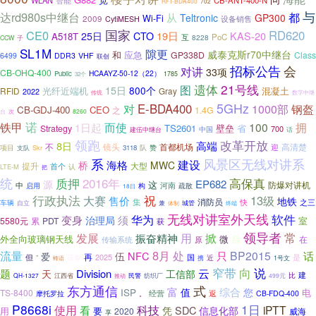
WLAN
CB-ANT-400-N
智能
RFT-BDA400
702
与
达rd980s中继台
都
从
Teltronic
GP300
Wi-Fi
2009
设备销售
CytiMESH
国家
CE0
RD620
19日
KAS-20
25日
CTO
A518T
PoC
互
8228
子
CCW
SL1M
隙更
威泰克斯r70中继台
和
应急
GP338D
Class
6499
DDR3
VHF
联创
招标公告
会
对讲
33项
CB-OHQ-400
HCAAYZ-50-12（22）
Public
1785
32个
遗体
21号线
图
15日
800个
光纤近端机
混凝土
RFID
Gray
2022
传统
数字中继
5GHz
对
E-BDA400
1000部
钢盔
CB-GDJ-400
CEO
之
1.4G
台
8260
次
诺
而使
铁甲
100
拥
1日起
TS2601
壁垒
省
Strategy
700
中国
建伍中继台
话
领跑
改革开放
8日
高端
不
镜头
高清楚
首都机场
迎
项目
3118
队
赞
支队
Skr
风景区无线对讲系
系
海格
建设
桥
MWC
提升
大型
首个
LTE-M
认
把
统
2016年
质押
高保真
EP682
源
这
防爆对讲机
中
河南
构
启用
疏散
18日
行政执法
大赛
祝
13级
售价
地铁
集
消防员
快
之三
车辆
自立
兼
体制
城管
终端
无线对讲室外天线
软件
变身
华为
须
治理局
室
5580元
累
PDT
获
领导者
常
发展
用
掀
振奋精神
外全向玻璃钢天线
微
后
在
原
传输系统
8月
处
流量
BP2015
NFC
只
话
伍
爱
再
但
2025
是
国
”
设备
近
蜂语
携
1号文
说
窄带
向
云
题
Division
天
工信部
建
民警
比
QH-1327
江西省
纺织厂
499元
推动
东方通信
式
富
综合
ISP
值
您
电
TS-8400
摩托罗拉
经营
返
CB-FDQ-400
。
P8668i
1日
科技
使用
iPTT
看
SDC
凭
信息化部
用
要
2020
威海
享