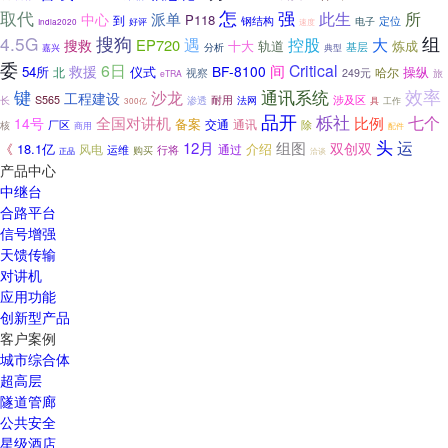
怎
取代
强
此生
所
派单
中心
P118
到
钢结构
电子
定位
好评
India2020
速度
4.5G
搜狗
组
遇
大
控股
EP720
搜救
十大
轨道
炼成
分析
基层
典型
嘉兴
委
6日
Critical
间
救援
BF-8100
54所
仪式
操纵
北
哈尔
视察
249元
旅
eTRA
效率
通讯系统
键
沙龙
工程建设
耐用
S565
渗透
涉及区
长
法网
具
工作
300亿
品开
栎社
七个
全国对讲机
比例
14号
备案
交通
厂区
通讯
除
核
商用
配件
头
运
12月
组图
双创双
《
18.1亿
介绍
通过
风电
运维
行将
购买
洽谈
正品
产品中心
中继台
合路平台
信号增强
天馈传输
对讲机
应用功能
创新型产品
客户案例
城市综合体
超高层
隧道管廊
公共安全
星级酒店