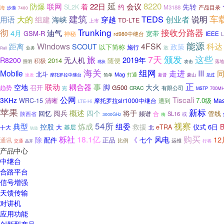
延
8220
防爆
联网
22日
会议
着
先转
约
SL2K
M3188
产品目录
海
沙漠
7400
建筑
车
TEDS
大的
海峡
穿越
创业者
说明
用语
组建
TD-LTE
上市
彻
Trunking
接收分路器
4月
油气
GSM-R
宽带
神秘
IEEE
rd980中继台
L
能源
Windows
4FSK
科达
距离
政策
SCOUT
以下简称
施行
业务
敢
Rail
颁发
旅
7天
这些
2019年
R8200
无人机
2014
随便
积极
落地
照明
攻击
现状
海关
组网
Mobile
走进
III
北斗
Mag
打通
新晋
见过
速发
摩托罗拉中继台
简单
蒙山
正
联动
耦合器
事
脚
空地
大火
召开
趋势
G500
CRAC
有限公司
完
700M
MSTP
公网
Tiscali
3KHz
7.0级
WRC-15
清晰
摩托罗拉slr1000中继台
遭到
Mas
LTE-Hi
苹果
新标
概述
阅兵
四个
将于
回忆
频谱
管线
合
SL16
陕西省
或
3000GHz
梅
54所
视察
典型
炼成
组委
控股
救援
B
仪式
6日
基层
eTRA
十大
大
北
轨道
栎社
购买
18.1亿
风电
12
除
《
配件
正品
七个
通讯
比例
运维
交通
行将
品开
产品中心
中继台
合路平台
信号增强
天馈传输
对讲机
应用功能