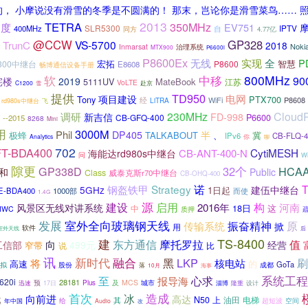
， 小摩说没有滑雪的冬季是不圆满的！ 那末，岂论你是滑雪菜鸟…… 
2013
TETRA
350MHz
调度
EV751
摩
SLR5300
IPTV
400MHz
自
同方
4.77亿
@CCW
GP328
VS-5700
TrunC
2018
Noki
Inmarsat
治理系统
MTX900
P6600i
P8600Ex
无线
实现
全
P
宏拓
智慧
300中继台
P8600
E8608
畅博通信设备手册
软
中移
800MHz
90
宅楼
2019
5111UV
MateBook
江苏
VoLTE
C1200
雪
赴京
提供
TD950
电网
项目建设
Tony
PTX700
经
WiFi
P8608
LiTRA
rd980s中继台
飞
230MHz
Cloud
调研
新吉信
FD-998
P6600
CB-GFQ-400
--2015
8268
Mini
用
3000M
Phil
DP405
半
极蜂
TALKABOUT
、
冀
IPv6
CB-FLQ-4
Analytics
你
聊
702
T-BDA400
CytiMESH
CB-ANT-400-N
海能达rd980s中继台
问
Wi
隙更
32个
HCAA
GP338D
和
Public
Class
威泰克斯r70中继台
CB-OHQ-400
Strategy
诺
钢盔铁甲
5GHz
建伍中继台
1日起
E-BDA400
1000部
而使
1.4G
源
建设
启用
构
风景区无线对讲系统
2016年
河南
18日
这
中
MWC
质押
发展
室外全向玻璃钢天线
振奋精神
原
传输系统
掀
用
软件
室外天线
后
TS-8400
建
东方通信
摩托罗拉
值
向
工信部
499元
经营
窄带
说
比
讯
新时代
融合
LKP
黑
刷
将
核电站
高速
的
GoTa
拟
股份
成都
落
10月
海事
系统工程
至
心求
报导海
620i
28181
及
MCS
城市
预
17日
Plus
迅速
淄博
隆重
设计
首次
造成
冰
元
向前进
高达
N50
油田
电梯
其
上
超短波
给
空间
年中国
Audio
改