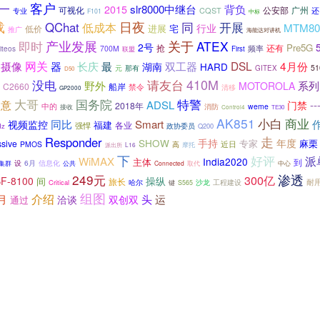
客户
一
slr8000中继台
背负
2015
可视化
公安部
广州
CQST
还
专业
F101
中标
载
日夜
同
QChat
低成本
开展
MTM80
行业
进展
低价
宅
推广
海能达对讲机
产业发展
关于
ATEX
即时
2号
Pre5G
抢
还有
频率
iteos
700M
联盟
First
网关
长庆
DSL
4月份
摄像
器
最
湖南
双工器
HARD
51
元
那有
GITEX
D50
410M
请友台
没电
野外
系列
MOTOROLA
C2660
船岸
禁令
清移
GP2000
大哥
国务院
特警
同意
--
ADSL
门禁
2018年
中的
消防
weme
接收
Control4
TE30
AK851
小白
商业
视频监控
同比
Smart
福建
各业
强悍
政协委员
Hz
Q200
走
Responder
SHOW
手持
年度
专家
麻栗
sive
近日
PMOS
高
摩托
派出所
L16
下
好评
派
WiMAX
India2020
主体
到
6月
集群
设
信息化
公共
Connected
取代
中心
249元
渗透
300亿
F-8100
操纵
间
旅长
耐
哈尔
工程建设
Critical
沙龙
键
S565
组图
介绍
头
月
运
洽谈
双创双
通过