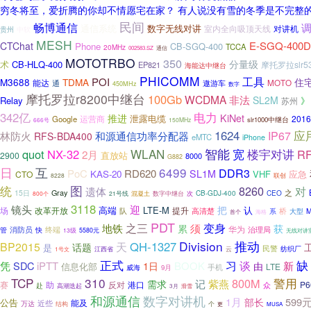
穷冬将至，爱折腾的你却不情愿宅在家？ 有人说没有雪的冬季是不完整的
民间
畅博通信
通信系统
数字无线对讲
对讲机
室内全向吸顶天线
中软
贵州
MESH
E-SGQ-400D
CTChat
Phone
CB-SGQ-400
TCCA
20MHz
通信
002583.SZ
MOTOTRBO
350
分量级
术
CB-HLQ-400
摩托罗拉slr5
EP821
海能达中继台
PHICOMM
工具
POI
M3688
TDMA
住
能达
MOTO
通
遨游车
450MHz
数字
摩托罗拉r8200中继台
100Gb
WCDMA
非法
SL2M
Relay
》
苏州
电力
342亿
推进
KiNet
泄露电缆
运营商
2016
Google
slr1000中继台
666号
150MHz
1624
应
IP67
林防火
和源通信功率分配器
RFS-BDA400
eMTC
iPhone
智能
WLAN
宽
quot
NX-32
楼宇对讲
RF
2月
2900
直放站
8000
G882
日
互
6499
DDR3
PoC
RD620
SL1M
KAS-20
VHF
应急
CTO
8228
联创
统
图
8260
对
遗体
之
15日
Gray
CB-GDJ-400
CEO
混凝土
次
800个
21号线
数字中继台
3118
镜头
迎
把
高端
LTE-M
认
场
改革开放
提升
队
桥
高清楚
系
大型
首个
海格
PDT
地铁
之三
变身
须
累
获
消防员
终端
华为
治理局
管
快
13级
5580元
无线对讲
Division
推动
天
QH-1327
BP2015
话题
是
民警
纺织厂
江西省
云
1号文
缺
正式
习
谈
新
凭
SDC
iPTT
1日
BOOK
由
信息化部
LTE
手机
威海
9月
TCP
310
800M
警用
需求
记
紫燕
赛
港口
P6
助
反对
众
赴
高潮迭起
3月
滑雪
和源通信
数字对讲机
1月
599
部长
公告
能及
万达
近些
结构
个
更
MUSA