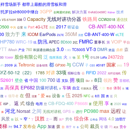
照样雪场新手 都带上最酷的滑雪板和滑
3GPP
托罗拉slr8000中继台
解决方案
技术
全网通对讲机
K4A8G045WC
Kidner
0
Capacity
无线对讲功分器
铁路局
CCW2018
通信技
a
338
VS-5700H
CB-ANT-400-NX
2017
D500
听证会
Part
4G-LTE
中兴
系统
公安
轻
DPMR
致力于
来
350M
00
EarPods
CB-ANT-400-W
ICOM
eLTE
ZiLTE
清楚
防汛
HP780
FMRC
VOIP
WRC-19
APEC
董事长
BD500
平台
线
2亿
第
3.0
PTT
VT-3
DMR
森
760
TC500S
鼎桥
iMesh
产业
效益
和源通信耦合器
1.8G
股份有限公司
泛
1号
火
24372台
某
00
指挥系统
01L09
物
LoRa
TOANY
方
19
CCW
都
与
国家
Teltronic
2009
GP300
子
从
设备销售
A518T
-Fi
CE0
25日
传
YZ-50-12（22）
33项
对讲
RFID
1785
2022
招标公告
会
光纤近端机
拥
8日
赞
700
TS2601
中国
领跑
100
项目
壁垒
省
话
首都机
支队
Skr
不
高保真
祝
EP682
防爆对讲机
车辆
自立
体制
大赛
售价
城
疏散
行政执法
兼
集
但
伍
2025
在
”
爱
设备
国
微
领导者
NFC
8月
只
携
流量
再
近
蜂语
处
常
返
使用
式
享
富
综合
CB-FDQ-400
P8668i
。
电用
2020
ISP
您
要
看
科技
河北
max
远程
Norsat
之间
PD980
让
无线对讲机
GPS
进行
体
传
综合体
汉胜
风景
而
4.0
窄
网络
以
穷冬
“
之一
治理厅
惊
™
了
国产
公布会
App
楼梯
裁员
发布会
公司
94.7
拨
加速
责令
台
级
均
用于
7个
有
它
各
此次