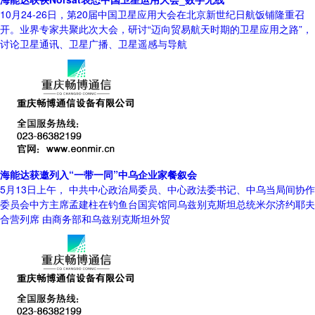
10月24-26日，第20届中国卫星应用大会在北京新世纪日航饭铺隆重召
开。业界专家共聚此次大会，研讨“迈向贸易航天时期的卫星应用之路”，
讨论卫星通讯、卫星广播、卫星遥感与导航
海能达获邀列入“一带一同”中乌企业家餐叙会
5月13日上午， 中共中心政治局委员、中心政法委书记、中乌当局间协作
委员会中方主席孟建柱在钓鱼台国宾馆同乌兹别克斯坦总统米尔济约耶夫
合营列席 由商务部和乌兹别克斯坦外贸