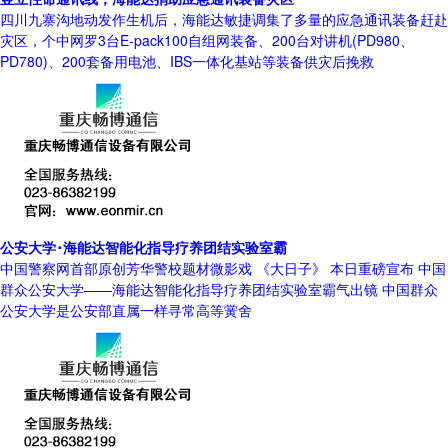
四川九寨沟地动发作生机后，海能达敏捷调集了多量的应急通讯装备赶赴
灾区，个中网罗3台E-pack100自组网装备、200台对讲机(PD980、
PD780)、200套备用电池、IBS一体化基站等装备供灾后挽救
公安大学･海能达智能化指导疗养团结实验室霸
中国警察网首部原创芳华警校题材微影戏 《大日子》 本日重磅宣布 中国
群众公安大学——海能达智能化指导疗养团结实验室霸气出镜 中国群众
公安大学是公安部直属一样寻常高等黉舍