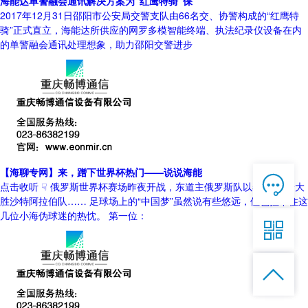
海能达单警融会通讯解决方案为“红鹰特骑”保
2017年12月31日邵阳市公安局交警支队由66名交、协警构成的“红鹰特
骑”正式直立，海能达所供应的网罗多模智能终端、执法纪录仪设备在内
的单警融会通讯处理想象，助力邵阳交警进步
【海聊专网】来，蹭下世界杯热门——说说海能

在线客服
点击收听 ☟ 俄罗斯世界杯赛场昨夜开战，东道主俄罗斯队以5:0的比分大

胜沙特阿拉伯队…… 足球场上的“中国梦”虽然说有些悠远，但也拦不住这
7*12 QQ在线，服务咨询
几位小海伪球迷的热忱。 第一位：

服务热线


恭候聆听，023-86382199手机直接点击
拨打