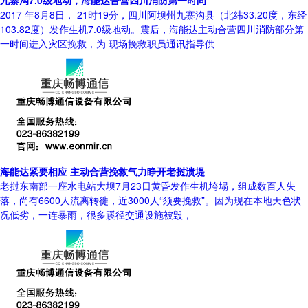
九寨沟7.0级地动，海能达合营四川消防第一时间
2017 年8月8日， 21时19分，四川阿坝州九寨沟县（北纬33.20度，东经
103.82度）发作生机7.0级地动。震后，海能达主动合营四川消防部分第
一时间进入灾区挽救，为 现场挽救职员通讯指导供
海能达紧要相应 主动合营挽救气力睁开老挝溃堤
老挝东南部一座水电站大坝7月23日黄昏发作生机垮塌，组成数百人失
落，尚有6600人流离转徙，近3000人“须要挽救”。因为现在本地天色状
况低劣，一连暴雨，很多蹊径交通设施被毁，