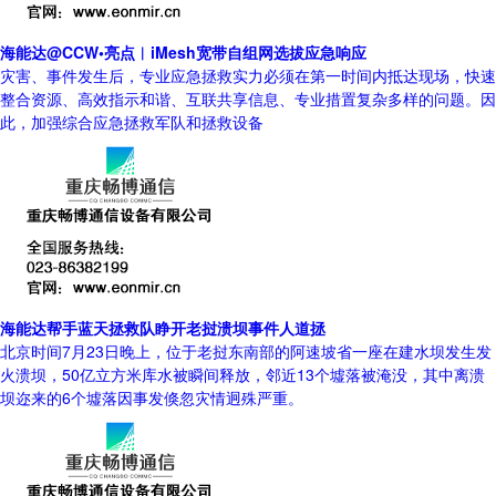
海能达@CCW•亮点︱iMesh宽带自组网选拔应急响应
灾害、事件发生后，专业应急拯救实力必须在第一时间内抵达现场，快速
整合资源、高效指示和谐、互联共享信息、专业措置复杂多样的问题。因
此，加强综合应急拯救军队和拯救设备
海能达帮手蓝天拯救队睁开老挝溃坝事件人道拯
北京时间7月23日晚上，位于老挝东南部的阿速坡省一座在建水坝发生发
火溃坝，50亿立方米库水被瞬间释放，邻近13个墟落被淹没，其中离溃
坝迩来的6个墟落因事发倏忽灾情迥殊严重。