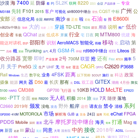
7400
海
延
防爆
SL2K
8220
沙漠
专业
联网
着
约
一
会议
22日
产品目录
广州
先转
F101
公
客户
CQST
中标
2015
slr8000中继台
可视化
M3188
背负
石油
安部
E8600i
还
南沙
信息化局
啦
推
全国
很
AWIRE
正在
石化
型
大的
低价
穿越
TD-LTE
说明
用语
rd620s中继台
海峡
上市
TEDS
建筑
推广
组建
行业
MTM800
QChat
创业者
海
低成本
统建
日夜
同
开展
宅
车载
进展
邵阳市
移动
启动
第
能达对讲机
识别
智能化
AeroMACS
化
雨棚
防护
接
一
GSM-R
rd980中继台
Liteos
概
Trunking
4月
IEEE
神秘
油气
高峰
贯彻
收分路器
还有
宽带
即时
5
2号
抢
联盟
700M
频率
First
产业发展
ATEX
关于
月
CAGR
C2620
Pre5G
没
P3688
UHF
无
增
生产
覆盖
专栏
OPPO
距离
4FSK
政策
Rail
业务
科达
生态
数字化
施行
以下简称
敢
Windows
SCOUT
GITEX
器
长庆
D50
那有
摄像
能源
网关
最
双工器
湖南
4月份
DSL
降实
元
McLTE
10KB
HOLD
CM388
70岁
GP700
飞行器
5100
EP820
HARD
等
-PTT
无人机
全面
旅
积极
7天
随便
落地
960
2014
R8200
照明
现状
系列
颁发
船岸
野外
禁令
C2660
2019年
请友台
没电
清移
攻击
这些
市场
eChat
FPGA
MOTOROLA
24日
解析海
GJB
装备
GP2000
410M
滥用
耳机
该
摩托罗拉中继台
PDDS
北斗
打通
海关
Mobile
Mag
组
深圳
速发
简单
中的
接收
2018年
蒙山
同意
新晋
III
网
ADSL
大哥
国务院
见过
Control4
走进
离职
可以
特警
模块
消防
NMEA