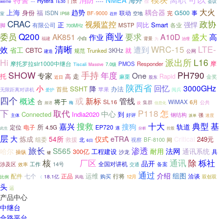
海外
Hytera
门禁
----
徐
weme
TE30
会议
---
大火
耦合器
上海
趋势
身份
福
联动
G500
事
ISDN
完
BF-9000
空地
IP68
室
召开
CRAC
政协
视频监控
强悍
正
同比
Smart
有限公司
各业
脚
MSTP
700MHz
Q200
商业
委员
要求
AK851
A10D
盛大
高
作业
小白
福建
背景
为
治理
清晰
WRC-15
LTE-
效
遭到
省工
CBTC
就
3KHz
规范
Trunked
公网
建造
L16
Hi
派出所
摩
摩托罗拉slr1000中继台
PMOS
Responder
Tiscali
7.0级
Massive
SHOW
手持
PH790
年度
One
专家
托
走
高
Rapid
金奖
麻栗
近日
股东
陕西省
回忆
3000GHz
小
降
SSHT
办法
首批
苹果
无限距离对讲机
阅兵
爱护
四个
概述
或
新标
管线
将于
WiMAX
合
SL16
6月
集群
公共
梅
设
频谱
信息化
下
P118
怎
取代
中心
Connected
India2020
到
钢结构
主体
好评
强
速度
派单
十大
嘉兴
搜救
典型
基
搜狗
轨道
所
定位
电子
EP720
4.5G
遇
此生
分析
控股
层
大
eTRA
炼成
54所
仪式
Critical
249元
组委
救援
BF-8100
北
视察
间
6日
旅长
渗透
S565
法网
哈尔
耐用
通讯系统
300亿
工程建设
操纵
沙龙
具
键
核
厂区
通讯
除
栎社
品开
商用
全国对讲机
工作
14号
备案
涉及区
效率
交通
通过
介绍
组图
运维
配件
正品
行将
洽谈
七个
购买
18.1亿
双创双
12月
比例
《
风电
头
运
产品中心
中继台
合路平台