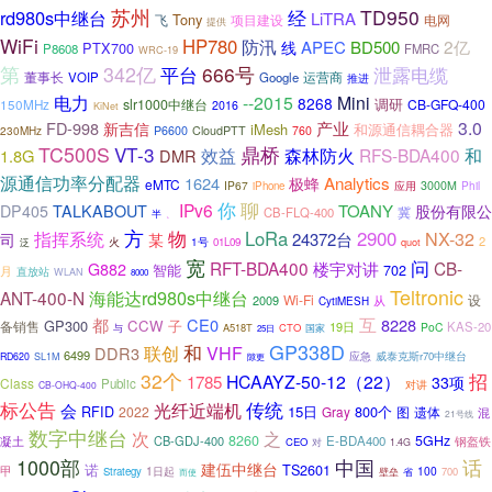
苏州
经
TD950
rd980s中继台
LiTRA
Tony
飞
项目建设
电网
提供
WiFi
HP780
防汛
2亿
APEC
BD500
线
PTX700
P8608
FMRC
WRC-19
第
342亿
666号
泄露电缆
平台
董事长
VOIP
Google
运营商
推进
电力
--2015
Mini
8268
调研
150MHz
slr1000中继台
CB-GFQ-400
2016
KiNet
3.0
FD-998
产业
新吉信
iMesh
和源通信耦合器
230MHz
P6600
CloudPTT
760
TC500S
VT-3
鼎桥
效益
森林防火
和
RFS-BDA400
1.8G
DMR
源通信功率分配器
1624
Analytics
极蜂
eMTC
IP67
应用
3000M
Phil
iPhone
你
聊
IPv6
TALKABOUT
TOANY
DP405
股份有限公
CB-FLQ-400
冀
半
、
方
指挥系统
物
LoRa
2900
NX-32
24372台
司
某
2
火
1号
01L09
quot
泛
宽
问
RFT-BDA400
CB-
楼宇对讲
G882
智能
702
月
直放站
WLAN
8000
Teltronic
海能达rd980s中继台
ANT-400-N
Wi-Fi
设
2009
从
CytiMESH
互
都
CE0
8228
GP300
CCW
子
备销售
19日
KAS-20
PoC
A518T
CTO
国家
与
25日
GP338D
和
联创
VHF
DDR3
6499
应急
威泰克斯r70中继台
RD620
SL1M
隙更
32个
招
HCAAYZ-50-12（22）
1785
33项
Class
Public
对讲
CB-OHQ-400
传统
标公告
光纤近端机
会
15日
800个
RFID
2022
Gray
图
遗体
混
21号线
数字中继台
次
之
8260
5GHz
CB-GDJ-400
E-BDA400
钢盔铁
凝土
CEO
对
1.4G
1000部
话
中国
建伍中继台
诺
TS2601
甲
1日起
100
Strategy
壁垒
700
而使
省