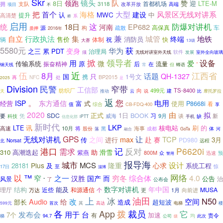
Skr
镜头
队
赞
领跑
8日
迎
LTE-M
首都机场
拥
支队
3118
改革开放
高端
项目
不
把
首个
海格
大型
风景区无线对讲系
MWC
建设
认
中
提升
高清楚
系
桥
启用
这
防爆对讲机
统
18日
河南
EP682
高保真
源
构
疏散
车
2016年
质押
兼
自立
行政执法
集
城管
地铁
终端
售价
消防员
体制
祝
辆
快
大赛
13级
5580元
获
华为
变身
之三
PDT
累
治理局
软件
发展
须
无线对讲室外天线
室外全向玻璃
掀
领导者
设备
用
微
爱
传输系统
振奋精神
原
后
在
流量
”
但
钢天线
常
蜂语
近
伍
8月
江西省
话题
QH-1327
国
只
1号文
携
再
NFC
BP2015
处
是
2025
Division
民警
窄带
工信部
纺织厂
向
499元
TS-8400
天
云
说
建
比
推动
摩托罗拉
。
返
您
电用
ISP
东方通信
经营
式
使用
富
P8668i
值
综合
看
CB-FDQ-400
享
2020
由
拟
正式
1日
SDC
BOOK
要
凭
威海
习
9月
谈
新
科技
缺
iPTT
手机
信息化部
新时代
LKP
讯
核电站
刷
的
LTE
高速
10月
将
海事
黑
成都
股份
体
河
落
融合
GoTa
GPS
无线对讲机
max
让
TCP
之间
赴
传
进行
赛
3月
PD980
Norsat
北
远程
P6620i
港口
记
反对
需求
310
高潮迭起
助
滑雪
紫燕
800M
众
迅速
预
警用
报导海
城市
MCS
设计
Plus
隆重
心求
28181
系统工程
及
至
17日
惊
淄博
网络
™
以
4.0
窄
之一
穷冬
综合体
汉胜
国产
而
风景
公告
治
了
“
公布会
数字对讲机
年中国
结构
理厅
近些
能及
和源通信
MUSA
万达
更
向前进
个
1月
上
油田
冰
N50
空间
Audio
给
改
部长
造成
超短波
其
599元
首次
高达
电梯
楼
各
App
拨
裁员
它
用于
台
发布会
7个
加速
有
责令
均
94.7
此次
梯
公司
级