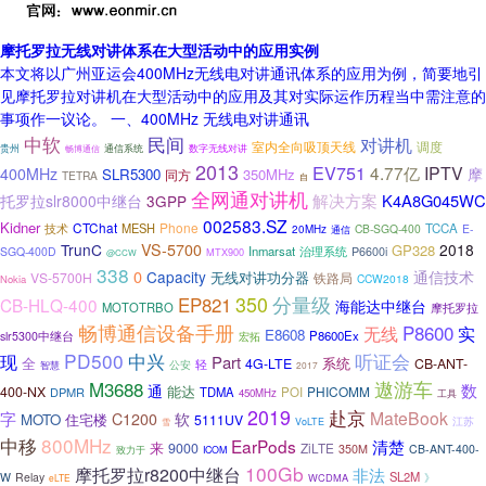
摩托罗拉无线对讲体系在大型活动中的应用实例
本文将以广州亚运会400MHz无线电对讲通讯体系的应用为例，简要地引
见摩托罗拉对讲机在大型活动中的应用及其对实际运作历程当中需注意的
事项作一议论。 一、400MHz 无线电对讲通讯
中软
民间
对讲机
室内全向吸顶天线
调度
通信系统
数字无线对讲
贵州
畅博通信
2013
EV751
4.77亿
IPTV
400MHz
摩
SLR5300
350MHz
同方
TETRA
自
全网通对讲机
解决方案
K4A8G045WC
托罗拉slr8000中继台
3GPP
002583.SZ
Kidner
CTChat
Phone
技术
MESH
TCCA
CB-SGQ-400
E-
20MHz
通信
TrunC
VS-5700
2018
GP328
Inmarsat
治理系统
SGQ-400D
P6600i
MTX900
@CCW
338
0
Capacity
通信技术
无线对讲功分器
VS-5700H
铁路局
CCW2018
Nokia
分量级
350
EP821
CB-HLQ-400
海能达中继台
MOTOTRBO
摩托罗拉
畅博通信设备手册
P8600
无线
实
E8608
P8600Ex
slr5300中继台
宏拓
PD500
中兴
听证会
现
Part
全
系统
4G-LTE
CB-ANT-
轻
智慧
公安
2017
M3688
遨游车
数
通
能达
400-NX
PHICOMM
DPMR
TDMA
POI
450MHz
工具
2019
赴京
字
MateBook
C1200
软
MOTO
住宅楼
5111UV
江苏
VoLTE
雪
800MHz
中移
EarPods
清楚
来
9000
ZiLTE
350M
CB-ANT-400-
致力于
ICOM
100Gb
摩托罗拉r8200中继台
非法
SL2M
W
Relay
》
WCDMA
eLTE