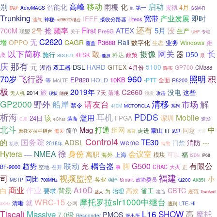
别
高峰
启动
移动
智能化
雨棚
化
4月
第一
贯彻
AeroMACS
防护
概
GSM-R
Trunking
产业发展
宽带
即时
IEEE
Liteos
神秘
接收分路器
油气
rd980中继台
还有
First
700M
2号
抢
频率
ATEX
5月
没
生产
联盟
Pre5G
关于
UHF
专栏
C2620
无
Rail
增
OPPO
CAGR
P3688
业务
数字化
生态
Windows
距
覆盖
以下简称
摄像
网关
长
敢
器
D50
施行
离
4FSK
科达
政策
SCOUT
能源
最
庆
那有
元
HARD
5100
DSL
GITEX
双工器
4月份
GP700
湖南
CM388
降实
960
照明
积
70岁
飞行器
EP820
10KB
HOLD
-PTT
等
全面
R8200
McLTE
极
2019年
C2660
旅
没电
7天
落地
这些
2014
颁发
攻击
无人机
现状
随便
GP2000
清移
市场
解
野外
船岸
请友台
禁令
410M
MOTOROLA
系列
PDDS
析海
耳机
滥用
Mobile
该
深圳
24日
FPGA
装备
速发
GJB
eChat
北斗
Mag
打通
中
组网
同意
简单
走进
蒙山
海关
III
摩托罗拉中继台
新晋
见过
大哥
Control4
国务院
TE30
的
ADSL
weme
消防
---
门禁
2018年
特警
接收
徐
Hytera
NMEA
身份
会议室
离职
福
海外
模块
可以
----
上海
ISDN
IP68
联动
有限公
耦合器
G500
趋势
完
脚
BF-9000
空地
CRAC
召开
大火
正
事
视频监控
福建
司
小
同比
各业
Smart
MSTP
强悍
政协委员
700MHz
Q200
AK851
商业
作业
A10D
白
背景
省工
CBTC
要求
高效
治理
为
规范
建造
盛大
Trunked
摩托罗拉slr1000中继台
WRC-15
就
清晰
公网
遭到
LTE-Hi
3KHz
Tiscali
L16
SHOW
高
摩托
Massive
7.0级
PMOS
Responder
派出所