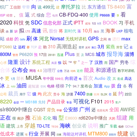
富
向
摩托罗拉
东方通信
TS-8400
499元
比
织厂
窄带
说
工信部
建
您
看
返
CB-FDQ-400
值
使用
式
要
。
综合
ISP
经营
P8668i
电用
享
2020
SDC
科技
正式
BOOK
手机
iPTT
凭
信息化部
习
1日
威海
9月
拟
讯
10月
高速
海事
谈
核电
股份
将
新时代
落
黑
缺
新
LTE
LKP
由
融合
刷
体
GPS
河北
Norsat
max
站
的
无线对讲机
进行
成都
之间
传
GoTa
高潮迭起
记
310
3月
紫燕
PD980
让
助
远程
赴
众
赛
TCP
滑雪
需求
反对
港口
Plus
报导海
城市
淄博
800M
P6620i
MCS
17日
至
预
迅速
及
警用
28181
隆重
设计
“
国产
综
系统工程
穷冬
以
了
汉胜
™
心求
窄
之一
而
惊
风景
公布会
和源通信
合体
能及
治理厅
网络
4.0
数字对讲机
近些
万达
公告
结构
MUSA
首次
更
改
向前进
Audio
部长
个
年中国
其
高达
599元
1月
给
造成
油田
有
冰
加速
拨
台
楼梯
7个
发布会
各
上
超短波
电梯
94.7
App
空间
N50
裁员
7400
约
此次
它
延
级
均
海
责令
22日
公司
沙漠
着
用于
防爆
联网
SL2K
8220
可视化
F101
产品目录
2015
一
M3188
先转
会议
客户
专业
slr8000中继台
广州
全国
公安部
AWIRE
还
CQST
背负
信息化局
中标
正在
型
推
组建
用
石油
啦
rd620s中继台
石化
E8600i
很
南沙
大的
穿越
海峡
语
创业者
说明
建筑
推广
TD-LTE
车载
上市
QChat
低价
TEDS
统建
低成本
MTM800
识
行业
开展
同
海能达对讲机
进展
宅
日夜
邵阳市