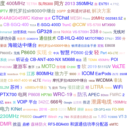
度
400MHz
同方
2013
350MHz
SLR5300
EV751
TETRA
自
4.77亿
解决方案
摩托罗拉slr8000中继台
全网通对讲机
IPTV
3GPP
CTChat
K4A8G045WC
Kidner
20MHz
MESH
002583.SZ
技术
Phone
通
CB-SGQ-400
@CCW
E-SGQ-400D
VS-5700
MTX900
TrunC
信
TCCA
GP328
338
Nokia
无线对
治理系统
VS-5700H
0
Inmarsat
2018
P6600i
Capacity
通信技术
CB-HLQ-400
讲功分器
350
分
MOTOTRBO
EP821
铁路局
CCW2018
海能达中继台
量级
E8608
摩托罗拉slr5300中继台
宏拓
畅博通信设备手册
P8600
实现
智慧
轻
全
PD500
公安
Part
P8600Ex
无线
中兴
4G-LTE
2017
听证会
CB-ANT-400-NX
M3688
通
POI
系统
TDMA
450MHz
能达
DPMR
MOTO
遨游车
软
VoLTE
2019
雪
5111UV
数字
住宅楼
C1200
PHICOMM
工具
800MHz
ICOM
致力于
江苏
EarPods
赴京
来
中移
9000
350M
ZiLTE
MateBook
WCDMA
非法
摩托罗拉r8200中继台
CB-ANT-400-W
eLTE
Relay
清楚
100Gb
LiTRA
WiFi
苏州
项目建设
rd980s中继台
经
SL2M
》
Tony
飞
提供
TD950
WRC-19
防汛
PTX700
电网
P8608
APEC
FMRC
2
HP780
线
BD500
泄露电缆
666号
VOIP
平台
342亿
亿
推进
150MHz
第
运营商
Google
董事长
电力
KiNet
Mini
2016
8268
调研
FD-998
--2015
CB-GFQ-400
slr1000中继台
新吉信
230MHz
P6600
1.8G
VT-3
iMesh
CloudPTT
和源通信耦合器
760
产业
TC500S
3.0
DMR
效益
和源通信功率分配器
森林防火
鼎桥
RFS-BDA400
eMTC