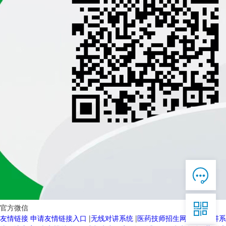

在线客服

7*12 QQ在线，服务咨询

官方微信
友情链接
申请友情链接入口
|
无线对讲系统
|
医药技师招生网
|
无线对讲系
服务热线