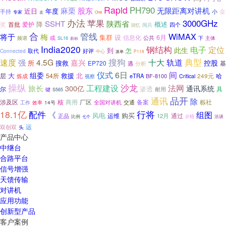
Rapid
PH790
麻栗
股东
无限距离对讲机
近日
年度
金
手持
小
专家
走
One
办法
3000GHz
苹果
SSHT
陕西省
降
概述
奖
首批
爱护
阅兵
四个
回忆
合
管线
WiMAX
梅
将于
集群
设
6月
信息化
或
公共
下
主体
频谱
SL16
新标
India2020
钢结构
电子
定位
此生
到
取代
怎
Connected
好评
中心
P118
派单
搜狗
典型
速度
4.5G
十大
轨道
强
嘉兴
控股
所
搜救
EP720
基
遇
分析
6日
仪式
间
组委
大
救援
北
层
54所
哈
炼成
eTRA
BF-8100
249元
Critical
视察
操纵
工程建设
沙龙
法网
旅长
300亿
通讯系统
渗透
尔
具
耐用
键
S565
品开
通讯
除
涉及区
商用
栎社
核
厂区
全国对讲机
备案
工作
效率
交通
14号
行将
18.1亿
配件
《
组图
购买
风电
运维
通过
12月
正品
比例
介绍
洽谈
七个
双创双
运
头
产品中心
中继台
合路平台
信号增强
天馈传输
对讲机
应用功能
创新型产品
客户案例