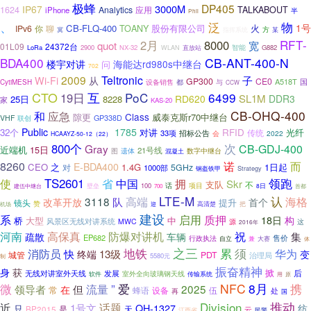
极蜂
DP405
3000M
IP67
1624
Analytics
TALKABOUT
iPhone
应用
半
Phil
、
泛
物
1号
CB-FLQ-400
股份有限公司
火
IPv6
你
TOANY
聊
方
冀
指挥系统
某
RFT-
2月
8000
宽
quot
01L09
24372台
智能
LoRa
2900
NX-32
直放站
G882
WLAN
BDA400
CB-ANT-400-N
楼宇对讲
海能达rd980s中继台
问
702
2009
Teltronic
子
Wi-Fi
从
GP300
CE0
A518T
国
CytiMESH
设备销售
都
与
CCW
CTO
互
PoC
6499
19日
SL1M
RD620
DDR3
25日
8228
家
KAS-20
CB-OHQ-400
和
应急
Class
隙更
威泰克斯r70中继台
GP338D
VHF
联创
Public
1785
32个
对讲
RFID
传统
光纤
33项
招标公告
2022
会
HCAAYZ-50-12（22）
次
800个
Gray
CB-GDJ-400
15日
近端机
21号线
图
遗体
数字中继台
混凝土
诺
8260
而
E-BDA400
CEO
之
1.4G
1日起
5GHz
对
1000部
钢盔铁甲
Strategy
领跑
TS2601
省
拥
使
中国
Skr
支队
不
100
话
项目
壁垒
8日
首都
建伍中继台
700
LTE-M
高端
认
3118
海格
队
改革开放
首个
提升
镜头
赞
机场
迎
高清楚
把
建设
系
质押
启用
18日
构
桥
大型
中
风景区无线对讲系统
MWC
这
源
2016年
高保真
防爆对讲机
祝
河南
集
疏散
车辆
EP682
售价
行政执法
兼
自立
大赛
体
之三
累
须
地铁
华为
消防员
快
13级
终端
变
城管
PDT
治理局
5580元
制
振奋精神
身
获
掀
发展
后
无线对讲室外天线
室外全向玻璃钢天线
软件
传输系统
用
原
”
NFC
8月
微
爱
携
流量
2025
领导者
但
在
常
蜂语
设备
伍
处
再
国
推动
Division
近
话题
1号文
QH-1327
纺
只
BP2015
是
天
云
江西省
民警