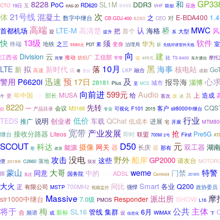
和
GP33
8228
PoC
SL1M
DDR3
RD620
CTO
互
6499
19日
VHF
应急
联创
KAS-20
21号线
次
体
混凝土
E-BDA400
之
1.
对
数字中继台
8260
CB-GDJ-400
CEO
高端
认
桥
MWC
LTE-M
高清楚
首都机场
海格
风
首个
把
迎
大型
提升
系
13级
快
须
软件
华为
终端
地铁
之三
室
变身
累
治理局
PDT
获
无线对讲室外天线
5580元
向
建
云
Division
江西省
工信部
推动
摩托
纺织厂
比
民警
窄带
说
499元
TS-8400
东方通信
10月
落
黑
LTE
新时代
海事
拟
核电站
新
Go
高速
LKP
融合
讯
股份
成都
将
迅速
预
17日
及
心
警用
P6620i
报导海
淄博
28181
城市
Plus
至
MCS
向前进
599元
Audio
年中国
MUSA
给
上
造成
其
1月
部长
更
个
首次
改
冰
8220
先转
CQS
会议
一
M3188
客户
产品目录
F101
slr8000中继台
可视化
2015
日
专业
行业
低价
说明
创业者
QChat
TEDS
车载
推广
低成本
进展
MTM80
宅
开展
宽带
产业发展
抢
接收分路器
Pre5G
继台
Liteos
即时
联盟
First
700M
AT
2号
D50
SCOUT
元
科达
摄像
双工器
湖
网关
能源
器
长庆
最
那有
敢
政策
没电
野外
攻击
船岸
GP2000
这些
请友台
便
落地
MOTOR
C2660
颁发
2019年
大哥
蒙山
weme
特警
门禁
同意
中的
III
ADSL
国务院
接收
见过
Control4
2018年
大火
Smart
同比
各业
Q200
正
有限公司
700MHz
强悍
MSTP
政协委员
视频监控
Massive
派出所
摩
slr1000中继台
Responder
SHOW
7.0级
PMOS
L16
公共
将于
梅
主体
SL16
管线
集群
6月
C
合
新标
频谱
或
WiMAX
设
下
信息化