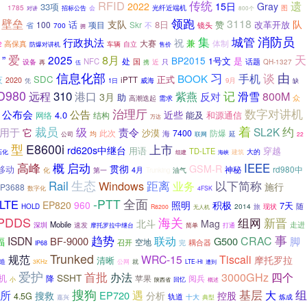
传统
RFID
遗
2022
15日
Gray
）
33项
1785
光纤近端机
图
招标公告
会
对讲
800个
领跑
壁垒
3118
队
支队
话
8日
赞
改革开放
100
Skr
项目
不
省
700
镜头
拥
集
消防员
城管
行政执法
祝
兼
大赛
高保真
体制
车辆
自立
2
防爆对讲机
售价
爱
8月
天
”
2025
BP2015
处
1号文
是
NFC
国
设备
近
只
话题
QH-1327
再
携
伍
信息化部
习
由
谈
手机
BOOK
技
SDC
正式
iPTT
2020
威海
凭
1日
9月
缺
D980
远程
310
港口
记
紫燕
滑雪
800M
反对
3月
助
众
高潮迭起
需求
治理厅
数字对讲机
公告
公布会
近些
4.0
能及
结构
和源通信
网络
万达
着
约
裁员
级
SL2K
用于
责令
它
此次
沙漠
7400
防爆
海
均
联网
延
公司
22
型
E8600i
上市
rd620s中继台
用语
穿越
TD-LTE
大的
建筑
石化
组建
海峡
高峰
概
启动
IEEE
贯彻
GSM-R
移动
神秘
rd980中
化
第一
4月
Trunking
油气
生态
距离
Rail
Windows
业务
以下简称
施行
P3688
数字化
4FSK
-PTT
全面
LTE
EP820
960
照明
积极
7天
随
2014
旅
现状
HOLD
R8200
无人机
PDDS
海关
组网
新晋
北斗
Mag
Mobile
深圳
速发
走进
简单
摩托罗拉中继台
打通
事
趋势
联动
ISDN
CRAC
脚
BF-9000
G500
福
空地
召开
完
耦合器
IP68
Trunked
规范
WRC-15
Tiscali
摩托罗拉
清晰
公网
就
造
3KHz
LTE-Hi
遭到
爱护
首批
3000GHz
办法
四个
SSHT
机
降
苹果
阅兵
回忆
小
陕西省
概述
搜狗
组
基层
所
遇
大
EP720
搜救
分析
控股
4.5G
轨道
十大
炼成
嘉兴
典型