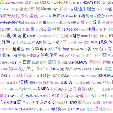
8D
CB-OHQ-400
Public
HCAAYZ-50-12（22
隙更
Class
威泰克斯r70中继台
32个
诺
Strategy
建伍中继台
钢盔铁甲
1日起
中国
4G
1000部
TS2601
5GHz
而使
建设
疏散
质押
构
景区无线对讲系统
河南
2016年
18日
启用
中
源
EP68
这
后
流量
原
在
蜂语
外全向玻璃钢天线
用
但
发展
振奋精神
微
传输系统
掀
领导者
常
电用
使用
返
值
综合
您
经营
科
ISP
看
CB-FDQ-400
罗拉
富
式
。
要
享
P8668i
刷
体
河北
P
之间
赛
max
GPS
进行
让
Ta
Norsat
的
无线对讲机
传
TCP
赴
了
综合体
求
隆重
惊
窄
设计
系统工程
“
穷冬
以
而
汉胜
风景
™
之一
国产
超短波
各
台
有
N50
7个
电梯
楼梯
加速
油田
发布会
94.7
App
高达
空间
拨
信息化局
石油
中标
背负
很
啦
T
正在
AWIRE
推
公安部
全国
广州
还
南沙
智能化
邵阳市
日夜
AeroMACS
雨棚
统建
防护
识别
同
0
海能达对讲机
频率
5月
关于
生产
无
专栏
覆盖
C2620
CAGR
UHF
没
EX
还有
OPPO
增
GITEX
4月份
Mc
降实
南
10KB
DSL
CM388
HARD
等
5100
GP700
70岁
飞行器
清移
该
解析海
GJB
eChat
市场
禁令
系列
耳机
FPGA
OLA
410M
24日
装备
滥用
Hytera
上海
NMEA
身份
离职
模块
TE30
可以
---
----
海外
会议室
消防
徐
为
A10D
小白
CBTC
治理
作业
福建
省工
盛大
AK851
背景
高效
商业
要求
建
托
高
股东
麻栗
Rapid
PH790
无限距离对讲
近日
年度
One
手持
专家
走
金奖
强
到
P118
此生
onnected
钢结构
速度
取代
India2020
怎
中心
定位
好评
派单
电子