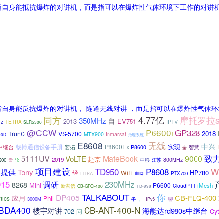
指自身能抵抗爆炸的对讲机，而是指可以在爆炸性气体环境下工作的对讲
指自身能反抗爆炸的对讲机， 隧道无线对讲 ，而是指可以在爆炸性气体
4.77亿
同方
摩托罗拉sl
350MHz
自
2013
EV751
Hz
TETRA
IPTV
SLR5300
@CCW
P6600i
GP328
2018
TrunC
VS-5700
MTX900
Inmarsat
00D
治理系统
E8608
无线
中兴
实现
畅博通信设备手册
P8600Ex
智慧
0中继台
宏拓
P8600
全
5111UV
致
MateBook
9000
VoLTE
赴京
2019
中移
800MHz
200
江苏
雪
软
项目建设
TD950
P8608
W
提供
Tony
HP780
WiFi
经
LiTRA
PTX700
电网
230MHz
015
调研
8268
Mini
P6600
iMesh
新吉信
CloudPTT
CB-GFQ-400
FD-998
TALKABOUT
你
DP405
CB-FLQ-400
应用
Phil
tics
聊
半
、
3000M
IPv6
BDA400
CB-ANT-400-N
楼宇对讲
海能达rd980s中继台
702
问
Cy