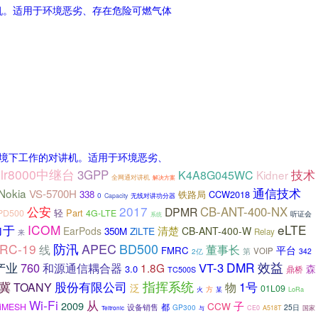
机。适用于环境恶劣、存在危险可燃气体
环境下工作的对讲机。适用于环境恶劣、
r8000中继台
3GPP
技术
K4A8G045WC
Kidner
全网通对讲机
解决方案
通信技术
Nokia
VS-5700H
338
铁路局
CCW2018
0
Capacity
无线对讲功分器
2017
公安
CB-ANT-400-NX
DPMR
轻
Part
PD500
4G-LTE
听证会
系统
ICOM
eLTE
力于
清楚
EarPods
ZiLTE
CB-ANT-400-W
350M
Relay
来
APEC
BD500
RC-19
防汛
线
董事长
平台
FMRC
第
VOIP
342
2亿
DMR
效益
产业
760
VT-3
和源通信耦合器
1.8G
森
3.0
鼎桥
TC500S
指挥系统
冀
股份有限公司
1号
TOANY
物
泛
01L09
方
LoRa
火
某
Wi-Fi
从
2009
子
CCW
tiMESH
都
设备销售
25日
GP300
CE0
A518T
国家
Teltronic
与