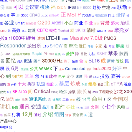
---
----
ADSL
海外
特警
门禁
Hytera
NMEA
徐
可以
会议室
模块
福
联动
份
趋势
空地
ISDN
IP68
BF-9000
离职
完
召开
正
MSTP
事
强悍
CRAC
耦合器
大火
700MHz
同比
G500
脚
视频监控
福
有限公司
Q200
各业
背景
治理
商业
小白
作业
盛大
AK851
Smart
建
政协委员
要求
摩托罗
清晰
高效
建造
就
CBTC
3KHz
规范
Trunked
为
省工
WRC-15
公网
A10D
7.0级
Massive
拉slr1000中继台
LTE-Hi
PMOS
遭到
Tiscali
Responder
派出所
摩托
麻栗
SHOW
近日
走
L16
高
专家
股
年度
手持
苹果
陕西
Rapid
爱护
SSHT
东
降
首批
办法
PH790
One
金奖
小
无限距离对讲机
回忆
SL16
或
3000GHz
合
省
集
概述
四个
新标
将于
管线
频谱
阅兵
梅
6月
好评
设
下
中
群
India2020
公共
Connected
WiMAX
信息化
主体
取代
到
搜救
嘉兴
心
派单
怎
强
此生
钢结构
定位
P118
电子
速度
所
EP720
4.5G
基层
北
炼成
eTRA
轨道
十大
典型
组委
控股
视察
搜狗
遇
救援
分析
大
54所
Critical
旅长
间
沙龙
300
BF-8100
哈尔
操纵
键
工程建设
仪式
6日
249元
S565
商用
全国对
核
亿
通讯系统
渗透
14号
厂区
具
工作
法网
涉及区
耐用
效率
讲机
交通
配件
七个
通讯
栎社
《
比例
风电
品开
备案
除
运
正品
18.1亿
12月
介绍
组图
运
行将
通过
双创双
购买
维
洽谈
头
产品中心
中继台