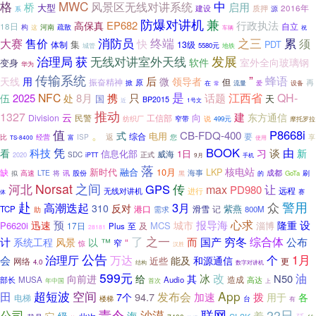
MWC
中
格
风景区无线对讲系统
启用
桥
大型
建设
2016年
质押
源
系
防爆对讲机
兼
EP682
行政执法
高保真
自立
18日
构
疏散
这
河南
车辆
祝
消防员
终端
之三
售价
累
大赛
须
快
集
PDT
体制
13级
5580元
城管
地铁
无线对讲室外天线
发展
治理局
获
软件
室外全向玻璃钢
变身
华为
传输系统
”
后
蜂语
天线
用
微
领导者
振奋精神
但
掀
原
再
在
流量
爱
设备
常
是
NFC
携
只
江西省
QH-
2025
8月
话题
伍
处
国
天
BP2015
近
1号文
推动
1327
建
云
东方通信
向
Division
民警
工信部
说
纺织厂
窄带
499元
摩托罗拉
值
P8668i
。
CB-FDQ-400
式
电用
综合
要
比
ISP
返
您
经营
享
富
TS-8400
使用
凭
BOOK
谈
由
看
科技
习
新
信息化部
1日
威海
正式
2020
SDC
iPTT
9月
手机
落
核电站
新时代
融合
10月
LKP
缺
成都
高速
LTE
讯
股份
海事
拟
将
黑
GoTa
刷
的
Norsat
之间
河北
GPS
传
max
让
PD980
远程
无线对讲机
进行
赛
体
赴
众
警用
3月
高潮迭起
310
反对
紫燕
港口
滑雪
记
TCP
800M
需求
助
预
报导海
心求
设
迅速
隆重
P6620i
MCS
城市
淄博
17日
及
Plus
至
28181
了
之一
穷冬
综合体
计
而
国产
公布
系统工程
风景
以
™
“
窄
惊
汉胜
公告
治理厅
个
1月
万达
会
能及
和源通信
近些
网络
更
4.0
结构
数字对讲机
599元
改
油
给
冰
N50
向前进
其
部长
MUSA
Audio
造成
高达
年中国
首次
上
App
超短波
空间
发布会
田
94.7
加速
拨
用于
7个
各
电梯
楼梯
台
有
联网
责令
沙漠
22日
公司
海
着