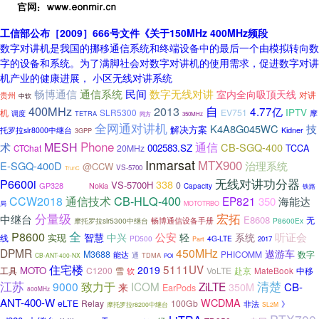
工信部公布［2009］666号文件《关于150MHz 400MHz频段
数字对讲机是我国的挪移通信系统和终端设备中的最后一个由模拟转向数
字的设备和系统。为了满脚社会对数字对讲机的使用需求，促进数字对讲
机产业的健康进展， 小区无线对讲系统
畅博通信
通信系统
民间
数字无线对讲
室内全向吸顶天线
对讲
贵州
中软
自
400MHz
2013
4.77亿
IPTV
机
SLR5300
EV751
调度
摩
TETRA
同方
350MHz
全网通对讲机
K4A8G045WC
技
解决方案
Kidner
托罗拉slr8000中继台
3GPP
Phone
MESH
通信
术
CB-SGQ-400
002583.SZ
TCCA
20MHz
CTChat
Inmarsat
MTX900
E-SGQ-400D
治理系统
@CCW
VS-5700
TrunC
无线对讲功分器
P6600i
338
2018
VS-5700H
0
GP328
Nokia
Capacity
铁路
CB-HLQ-400
CCW2018
通信技术
EP821
350
海能达
局
MOTOTRBO
分量级
宏拓
中继台
E8608
无
摩托罗拉slr5300中继台
畅博通信设备手册
P8600Ex
P8600
全
听证会
公安
智慧
中兴
轻
系统
实现
线
PD500
4G-LTE
2017
Part
DPMR
450MHz
遨游车
M3688
PHICOMM
数字
能达
通
TDMA
CB-ANT-400-NX
POI
住宅楼
5111UV
2019
MOTO
C1200
雪
VoLTE
赴京
MateBook
中移
工具
软
江苏
致力于
清楚
9000
ICOM
ZiLTE
350M
CB-
来
EarPods
800MHz
ANT-400-W
WCDMA
eLTE
Relay
100Gb
非法
》
摩托罗拉r8200中继台
SL2M