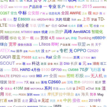
它
级
此次
SL2K
延
裁员
7400
约
均
防爆
2015
一
专业
会议
客户
产品目录
可视化
F101
M3188
先转
8220
slr8000中继台
中标
很
公安部
全国
CQST
AWIRE
背负
南沙
推
信息化局
广州
正在
石
还
上市
TD-
E8600i
组建
型
大的
啦
rd620s中继台
穿越
石化
海峡
用语
油
建筑
LTE
创业者
说明
车载
宅
低价
QChat
日夜
TEDS
行业
推广
低成本
进展
开展
高峰
防护
智能化
AeroMACS
同
统建
MTM800
识别
海能达对讲机
邵阳市
雨棚
贯彻
4月
rd980中
Trunking
移动
第一
概
化
神秘
GSM-R
启动
油气
Liteos
联盟
继台
宽带
即时
抢
关于
接收分路器
产业发展
IEEE
700M
2号
专栏
OPPO
ATEX
无
C2620
没
频率
5月
生产
First
还有
Pre5G
UHF
增
业务
CAGR
覆盖
Rail
P3688
距离
生态
Windows
施行
以下简称
数字化
SCOUT
科达
元
长庆
器
湖南
敢
D50
双工
政策
最
摄像
网关
4FSK
能源
那有
70岁
DSL
5100
飞行器
HARD
4月份
GP700
CM388
器
等
GITEX
降实
积极
全面
照明
无人机
960
EP820
McLTE
旅
10KB
-PTT
R8200
2014
HOLD
C2660
现状
禁
随便
野外
GP2000
7天
落地
没电
船岸
颁发
这些
2019年
攻击
24日
滥
令
410M
系列
eChat
清移
市场
GJB
装备
请友台
该
MOTOROLA
解析海
用
摩托罗拉中继台
海关
耳机
简单
Mag
深圳
速发
北斗
PDDS
FPGA
Mobile
蒙山
中的
接收
见过
2018年
打通
新晋
走进
同意
III
大哥
组网
国务院
消防
weme
上海
身
Control4
TE30