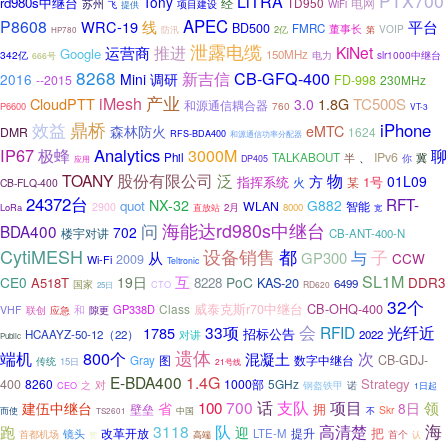
PTX700
LiTRA
Tony
rd980s中继台
经
TD950
电网
苏州
项目建设
WiFi
飞
提供
APEC
P8608
线
WRC-19
平台
BD500
FMRC
董事长
VOIP
2亿
防汛
第
HP780
泄露电缆
推进
运营商
KiNet
Google
150MHz
342亿
slr1000中继台
电力
666号
8268
CB-GFQ-400
新吉信
2016
Mini
调研
--2015
FD-998
230MHz
产业
iMesh
CloudPTT
TC500S
3.0
1.8G
和源通信耦合器
760
P6600
VT-3
鼎桥
效益
iPhone
森林防火
eMTC
DMR
1624
RFS-BDA400
和源通信功率分配器
IP67
Analytics
极蜂
3000M
聊
IPv6
Phil
TALKABOUT
半
、
你
冀
应用
DP405
股份有限公司
TOANY
泛
物
方
01L09
1号
指挥系统
火
某
CB-FLQ-400
24372台
RFT-
NX-32
G882
quot
WLAN
智能
2900
LoRa
直放站
2月
8000
宽
海能达rd980s中继台
问
BDA400
702
楼宇对讲
CB-ANT-400-N
CytiMESH
设备销售
都
子
与
从
GP300
CCW
2009
Wi-Fi
Teltronic
SL1M
互
CE0
19日
PoC
A518T
8228
KAS-20
DDR3
6499
国家
CTO
RD620
25日
32个
CB-OHQ-400
Class
威泰克斯r70中继台
和
GP338D
VHF
联创
应急
隙更
会
33项
RFID
光纤近
1785
招标公告
HCAAYZ-50-12（22）
对讲
2022
Public
遗体
端机
800个
次
混凝土
数字中继台
CB-GDJ-
Gray
图
传统
15日
21号线
E-BDA400
1.4G
Strategy
400
8260
1000部
5GHz
对
之
钢盔铁甲
诺
CEO
1日起
话
支队
100
700
项目
领
省
建伍中继台
8日
拥
壁垒
Skr
中国
而使
不
TS2601
高清楚
海
跑
3118
队
迎
把
改革开放
提升
LTE-M
镜头
首个
首都机场
赞
高端
认