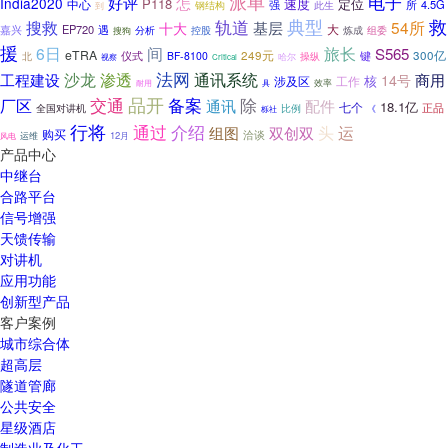
派单
电子
怎
好评
India2020
P118
速度
定位
中心
所
4.5G
钢结构
强
此生
到
典型
救
搜救
轨道
54所
基层
十大
大
嘉兴
EP720
遇
分析
控股
炼成
组委
搜狗
援
旅长
6日
间
S565
eTRA
仪式
249元
键
300亿
BF-8100
操纵
北
视察
哈尔
Critical
法网
沙龙
渗透
通讯系统
工程建设
商用
14号
核
涉及区
工作
耐用
具
效率
交通
品开
备案
厂区
除
配件
通讯
18.1亿
七个
比例
正品
全国对讲机
栎社
《
行将
通过
介绍
双创双
头
运
组图
购买
洽谈
12月
风电
运维
产品中心
中继台
合路平台
信号增强
天馈传输
对讲机
应用功能
创新型产品
客户案例
城市综合体
超高层
隧道管廊
公共安全
星级酒店