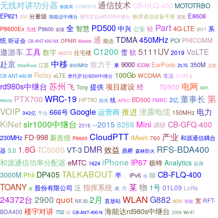
无线对讲功分器
通信技术
CB-HLQ-400
MOTOTRBO
CCW2018
铁路局
E8608
EP821
分量级
畅博通信设备手册
海能达中继台
摩托罗拉slr5300中继台
350
宏拓
Part
PD500
全
智慧
中兴
轻
4G-LTE
系
P8600Ex
公安
P8600
无线
2017
实现
通
TDMA
450MHz
统
PHICOMM
听证会
POI
DPMR
能达
CB-ANT-400-NX
M3688
C1200
5111UV
遨游车
工具
VoLTE
软
数字
雪
住宅楼
2019
MOTO
中移
赴京
致力于
9000
EarPods
350M
江苏
来
800MHz
ICOM
清楚
MateBook
ZiLTE
100Gb
Relay
WCDMA
eLTE
非法
CB-ANT-400-W
摩托罗拉r8200中继台
SL2M
》
rd980s中继台
苏州
电网
项目建设
飞
提供
经
TD950
Tony
LiTRA
WiFi
WRC-19
第
董事长
PTX700
BD500
HP780
线
2亿
FMRC
APEC
防汛
P8608
VOIP
Google
推进
泄露电缆
电力
运营商
666号
150MHz
342亿
平台
KiNet
slr1000中继台
8268
Mini
--2015
CB-GFQ-400
调研
2016
CloudPTT
产业
FD-998
新吉信
iMesh
230MHz
和源通信耦合
760
P6600
RFS-BDA400
1.8G
DMR
TC500S
VT-3
效益
器
3.0
鼎桥
森林防火
iPhone
IP67
和源通信功率分配器
eMTC
极蜂
Analytics
1624
应用
TALKABOUT
DP405
CB-FLQ-400
3000M
Phil
半
聊
IPv6
你
、
某
TOANY
物
指挥系统
1号
泛
01L09
股份有限公司
火
方
LoRa
冀
24372台
2900
quot
2月
WLAN
G882
RFT-
宽
直放站
NX-32
8000
智能
楼宇对讲
海能达rd980s中继台
BDA400
702
CB-ANT-400-N
2009
Wi-Fi
问