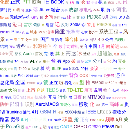
谈
正式
威海
化部
iPTT
1日
BOOK
讯
拟
缺
习
LTE
9月
由
新
高速
手机
河北
落
融合
成都
刷
核电站
黑
体
新时代
10月
的
股份
海事
将
LKP
GoTa
让
PD980
之间
无线对讲机
3月
传
远程
310
高
GPS
赛
Norsat
进行
max
赴
TCP
港口
记
P6620i
需求
警用
滑雪
反对
众
潮迭起
800M
紫燕
助
迅速
预
17日
系统工程
风
Plus
隆重
报导海
设计
城市
淄博
28181
心求
MCS
及
至
惊
景
国产
综合体
穷冬
4.0
公告
网络
治理厅
“
窄
了
汉胜
而
之一
以
™
公布会
近些
和源通信
个
向前进
年中国
1月
结构
数字对讲机
万达
更
能及
MUSA
599元
给
高达
冰
超短波
Audio
其
首次
改
部长
上
造成
空间
电梯
油田
台
拨
公司
有
均
94.7
App
它
责令
用于
7个
裁员
加速
N50
楼梯
发布会
各
级
约
8220
着
会议
SL2K
防爆
此次
海
7400
22日
一
专业
产品目录
延
联网
沙漠
背负
还
信
CQST
公安部
F101
M3188
2015
可视化
先转
客户
slr8000中继台
中标
广州
全国
很
型
推
息化局
正在
啦
E8600i
石化
rd620s中继台
AWIRE
南沙
石油
TEDS
TD-LTE
大的
上市
说明
穿越
用语
推广
低价
组建
海峡
创业
建筑
行业
QChat
MTM800
开展
日夜
低成本
车载
者
进展
宅
同
统建
海能达对讲机
移动
AeroMACS
高峰
贯
防护
邵阳市
识别
化
智能化
第一
雨棚
概
启动
GSM-R
Liteos
彻
4月
IEEE
接收分
Trunking
油气
rd980中继台
神秘
联盟
宽带
抢
频率
关
路器
还有
产业发展
5月
即时
700M
First
ATEX
2号
于
Pre5G
OPPO
P3688
CAGR
C2620
增
Rail
没
生产
无
UHF
专栏
覆盖