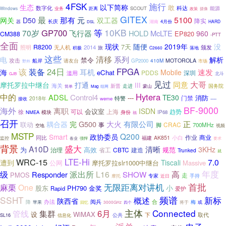
4FSK
施行
以下简称
生态
敢
科达
数字化
业务
距离
SCOUT
能源
Windows
政策
摄像
GITEX
最
5100
那有
元
网关
D50
双工器
降实
器
长庆
湖南
4月份
HARD
DSL
等
10KB
GP700
70岁
飞行器
HOLD
McLTE
960
EP820
CM388
-PTT
全面
现状
随便
2019年
没
7天
R8200
照明
无人机
2014
颁发
旅
积极
C2660
落地
这些
清移
系列
解析
电
禁令
攻击
请友台
410M
MOTOROLA
船岸
GP2000
市场
野外
24日
FPGA
该
装备
海
耳机
速发
Mobile
eChat
PDDS
深圳
滥用
北斗
GJB
见过
同意
大哥
摩托罗拉中继台
打通
III
海关
新晋
国务院
走进
组网
蒙山
简单
Mag
中的
Hytera
Control4
ADSL
TE30
---
消防
门禁
特警
2018年
----
weme
接收
BF-9000
海外
离职
ISDN
会议室
可以
上海
趋势
徐
模块
NMEA
身份
IP68
福
召开
有限公司
正
G500
大火
耦合器
完
联动
事
CRAC
700MHz
脚
空地
视频
MSTP
Q200
政协委员
Smart
作业
商业
同比
福建
AK851
小白
监控
强悍
各业
要求
背景
盛大
A10D
清晰
3KHz
为
高效
治理
CBTC
建造
规范
省工
Trunked
就
LTE-Hi
WRC-15
7.0
遭到
Tiscali
公网
摩托罗拉slr1000中继台
Massive
年度
级
派出所
L16
高
Responder
SHOW
PMOS
走
专家
手持
摩托
近日
无限距离对讲机
首批
麻栗
One
小
股东
PH790
金奖
Rapid
爱护
SSHT
频谱
新标
概述
陕西省
阅兵
降
办法
合
梅
苹果
将于
或
回忆
3000GHz
四个
主体
Connected
集群
6月
管线
设
WiMAX
下
取代
SL16
公共
信息化