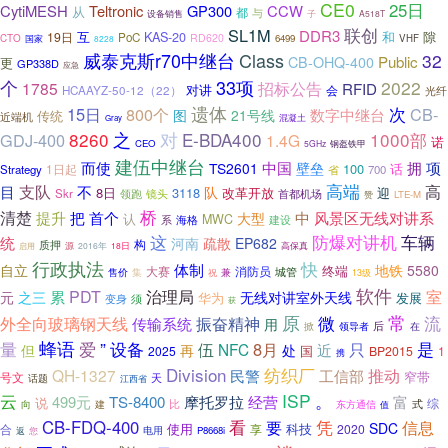
CE0
25日
CytiMESH
Teltronic
GP300
CCW
从
都
与
设备销售
子
A518T
SL1M
联创
DDR3
互
KAS-20
和
隙
19日
PoC
RD620
CTO
国家
6499
VHF
8228
Class
威泰克斯r70中继台
32
Public
CB-OHQ-400
更
GP338D
应急
33项
个
2022
1785
招标公告
RFID
对讲
会
HCAAYZ-50-12（22）
光纤
遗体
15日
800个
次
CB-
数字中继台
图
21号线
传统
近端机
混凝土
Gray
8260
之
对
E-BDA400
1000部
GDJ-400
1.4G
诺
CEO
5GHz
钢盔铁甲
建伍中继台
而使
拥
中国
项
TS2601
壁垒
100
话
1日起
Strategy
省
700
高端
支队
高
目
不
队
8日
3118
迎
改革开放
Skr
领跑
首都机场
镜头
LTE-M
赞
桥
清楚
中
风景区无线对讲系
提升
把
首个
大型
认
MWC
海格
系
建设
这
防爆对讲机
车辆
统
河南
疏散
EP682
构
质押
源
高保真
启用
2016年
18日
行政执法
快
体制
自立
地铁
5580
大赛
消防员
终端
售价
集
城管
兼
祝
13级
软件
累
PDT
治理局
室
元
之三
无线对讲室外天线
华为
发展
须
变身
获
常
原
微
流
外全向玻璃钢天线
振奋精神
传输系统
用
后
掀
领导者
在
蜂语
”
是
量
爱
设备
伍
8月
只
NFC
近
但
再
处
国
2025
BP2015
1
携
Division
纺织厂
推动
QH-1327
民警
工信部
窄带
号文
天
话题
江西省
ISP
云
。
499元
TS-8400
摩托罗拉
经营
富
说
式
综
比
向
建
东方通信
值
看
凭
CB-FDQ-400
要
信息
SDC
使用
科技
享
2020
合
电用
P8668i
返
您