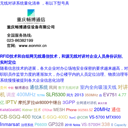
无线对讲系统量化清单 ，有以下型号具
RFID技术和自组网无线通信技术，和源无线对讲对企业人员身份识别、
实时定位
随着信息技术的进展，各大企业对办公场地安全保密的要求越来越高，对
职职员作监管力度的逐渐加大，办公楼宇内的人员定位治理、物质治理等
系统慢慢被提到各大企业信息化治理
对讲
通信系统
室内全向吸顶天线
民间
贵州
畅博通信
数字无线对讲
中软
机
400MHz
SLR5300
EV751
调度
4.77
2013
同方
350MHz
自
TETRA
IPTV
3GPP
亿
摩托罗拉slr8000中继台
全网通对讲机
解决方案
20MHz
通信
MESH
技术
Phone
K4A8G045WC
Kidner
002583.SZ
CTChat
CB-SGQ-400
E-SGQ-400D
VS-5700
MTX900
TCCA
@CCW
TrunC
Inmarsat
GP328
338
P6600i
VS-5700H
0
治理系统
2018
Capacity
Nokia