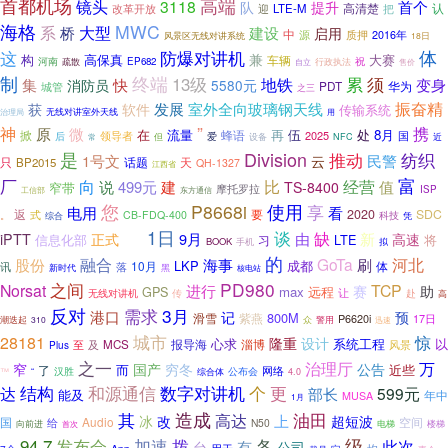
首都机场
高端
镜头
3118
首个
队
提升
高清楚
认
改革开放
迎
LTE-M
把
海格
MWC
系
大型
桥
建设
启用
中
源
质押
2016年
风景区无线对讲系统
18日
这
防爆对讲机
体
兼
构
高保真
大赛
车辆
河南
EP682
行政执法
祝
疏散
自立
售价
制
终端
13级
累
须
地铁
集
快
变身
消防员
5580元
PDT
华为
城管
之三
振奋精
发展
室外全向玻璃钢天线
获
软件
传输系统
无线对讲室外天线
治理局
用
”
神
携
原
微
在
流量
再
伍
处
8月
蜂语
掀
2025
后
领导者
国
爱
但
设备
NFC
近
常
Division
是
纺织
推动
1号文
云
民警
只
话题
天
BP2015
QH-1327
江西省
厂
富
向
比
经营
说
499元
建
值
TS-8400
窄带
摩托罗拉
ISP
东方通信
工信部
您
P8668i
使用
享
电用
看
返
2020
SDC
式
要
CB-FDQ-400
科技
。
凭
综合
1日
谈
缺
9月
由
新
iPTT
正式
高速
信息化部
LTE
将
习
威海
BOOK
手机
拟
的
融合
河北
GoTa
股份
海事
刷
LKP
成都
10月
体
讯
落
新时代
黑
核电站
之间
PD980
Norsat
TCP
进行
赛
助
GPS
max
远程
让
无线对讲机
传
赴
高
反对
3月
需求
港口
记
预
800M
紫燕
滑雪
P6620i
17日
潮迭起
310
众
警用
迅速
城市
28181
惊
隆重
设计
心求
系统工程
以
淄博
MCS
报导海
Plus
至
及
风景
之一
治理厅
万
国产
窄
穷冬
公告
而
近些
了
网络
汉胜
公布会
™
“
综合体
4.0
结构
和源通信
数字对讲机
个
更
达
部长
599元
能及
年中
MUSA
1月
造成
其
油田
高达
上
冰
改
超短波
Audio
空间
国
给
N50
向前进
电梯
楼梯
首次
94.7
拨
级
发布会
加速
各
此次
有
台
公司