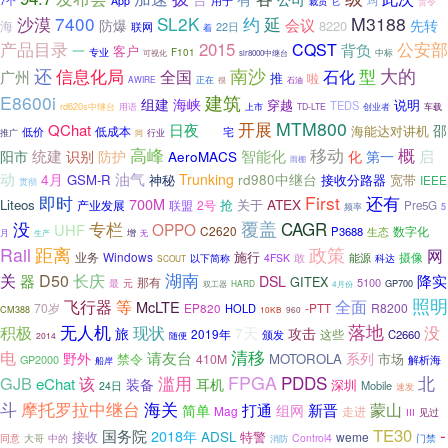
用于
均
7个
App
它
责令
裁员
7400
SL2K
约
延
M3188
沙漠
会议
防爆
先转
海
8220
22日
联网
着
产品目录
2015
公安部
CQST
背负
一
客户
专业
F101
中标
可视化
slr8000中继台
还
信息化局
南沙
大的
型
全国
石化
广州
推
啦
正在
AWIRE
很
石油
建筑
E8600i
组建
海峡
穿越
说明
TEDS
rd620s中继台
上市
用语
TD-LTE
创业者
车载
MTM800
开展
QChat
日夜
邵
海能达对讲机
低成本
低价
宅
推广
同
行业
进展
高峰
移动
概
统建
智能化
启
阳市
识别
防护
AeroMACS
化
第一
雨棚
动
油气
4月
Trunking
rd980中继台
GSM-R
神秘
接收分路器
宽带
IEEE
贯彻
First
即时
还有
700M
ATEX
Liteos
抢
关于
联盟
2号
产业发展
Pre5G
频率
5
专栏
覆盖
没
CAGR
OPPO
UHF
C2620
数字化
P3688
生态
月
增
无
生产
Rail
距离
政策
网
Windows
施行
摄像
业务
以下简称
4FSK
敢
能源
科达
SCOUT
关
湖南
器
D50
长庆
降实
DSL
GITEX
那有
5100
元
最
GP700
双工器
HARD
4月份
照明
飞行器
等
全面
McLTE
70岁
EP820
-PTT
R8200
HOLD
CM388
10KB
960
落地
无人机
现状
没
积极
7天
旅
攻击
2019年
这些
颁发
C2660
2014
随便
电
清移
请友台
野外
系列
禁令
MOTOROLA
410M
市场
GP2000
解析海
船岸
FPGA
PDDS
GJB
滥用
北
该
eChat
装备
耳机
深圳
Mobile
24日
速发
摩托罗拉中继台
海关
斗
蒙山
打通
新晋
简单
组网
Mag
走进
III
见过
-
TE30
国务院
2018年
接收
ADSL
特警
weme
中的
Control4
门禁
同意
大哥
消防