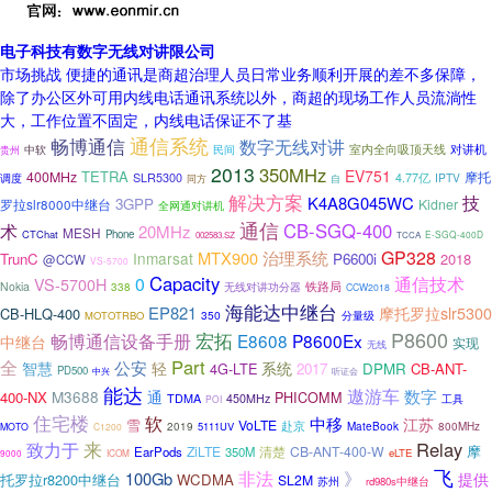
电子科技有数字无线对讲限公司
市场挑战 便捷的通讯是商超治理人员日常业务顺利开展的差不多保障，
除了办公区外可用内线电话通讯系统以外，商超的现场工作人员流淌性
大，工作位置不固定，内线电话保证不了基
畅博通信
通信系统
数字无线对讲
室内全向吸顶天线
对讲机
民间
中软
贵州
2013
350MHz
EV751
TETRA
400MHz
SLR5300
摩托
调度
4.77亿
IPTV
自
同方
解决方案
技
K4A8G045WC
3GPP
Kidner
罗拉slr8000中继台
全网通对讲机
通信
CB-SGQ-400
术
20MHz
MESH
CTChat
Phone
E-SGQ-400D
002583.SZ
TCCA
GP328
MTX900
治理系统
Inmarsat
TrunC
P6600i
2018
@CCW
VS-5700
Capacity
0
通信技术
VS-5700H
Nokia
铁路局
338
无线对讲功分器
CCW2018
海能达中继台
EP821
摩托罗拉slr5300
CB-HLQ-400
350
分量级
MOTOTRBO
P8600
宏拓
畅博通信设备手册
E8608
P8600Ex
中继台
实现
无线
Part
全
公安
轻
智慧
系统
4G-LTE
2017
DPMR
CB-ANT-
PD500
中兴
听证会
能达
遨游车
数字
M3688
通
400-NX
PHICOMM
TDMA
450MHz
工具
POI
住宅楼
软
中移
江苏
雪
VoLTE
赴京
MateBook
2019
5111UV
800MHz
MOTO
C1200
来
Relay
致力于
摩
ZiLTE
清楚
CB-ANT-400-W
EarPods
350M
eLTE
ICOM
9000
飞
非法
》
100Gb
提供
托罗拉r8200中继台
WCDMA
SL2M
苏州
rd980s中继台