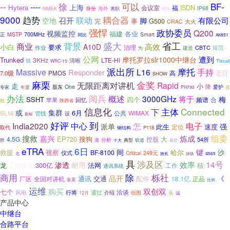
--
可以
BF-
----
徐
上海
Hytera
会议室
福
ISDN
身份
海外
IP68
NMEA
离职
模块
9000
趋势
耦合器
召开
联动
有限公司
空地
脚
完
事
G500
大火
CRAC
强悍
政协委员
Q200
视频监控
福建
各业
MSTP
700MHz
Smart
正
同比
AK851
背景
盛大
省工
商业
高效
小白
A10D
要求
治理
作业
规范
CBTC
为
建造
公网
遭到
摩托罗拉slr1000中继台
Trunked
3KHz
LTE-Hi
清晰
就
Tiscali
WRC-15
派出所
摩托
Massive
L16
手持
Responder
高
近日
7.0级
PMOS
SHOW
麻栗
金奖
无限距离对讲机
Rapid
走
小
降
股东
One
爱护
首
专家
年度
PH790
阅兵
办法
概述
3000GHz
将于
梅
SSHT
四个
频谱
合
苹果
回忆
批
陕西省
信息化
主体
Connected
下
或
集群
6月
公共
WiMAX
SL16
管线
设
新标
到
好评
India2020
中心
怎
电子
派单
强
此生
速度
定位
取代
P118
钢结构
嘉兴
炼成
组委
搜救
EP720
搜狗
大
4.5G
控股
54所
分析
所
遇
典型
轨道
基层
十大
eTRA
6日
间
键
救援
哈尔
视察
BF-8100
沙
仪式
249元
Critical
北
旅长
操纵
S565
具
涉及区
14号
渗透
效率
耐用
300亿
法网
核
龙
工程建设
工作
通讯系统
除
栎社
商用
品开
《
通讯
交通
18.1亿
全国对讲机
配件
正品
厂区
备案
比例
运维
双创双
购买
七个
洽谈
风电
通过
行将
介绍
头
12月
组图
运
产品中心
中继台
合路平台