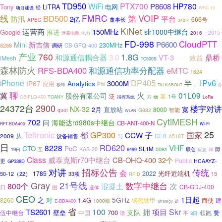
TD950
WiFi
PTX700
HP780
P8608
Tony
LiTRA
电网
经
项目建设
WRC-19
FMRC
第
VOIP
线
BD500
平台
防汛
2亿
666号
董事长
APEC
342亿
KiNet
运营商
150MHz
slr1000中继台
Google
推进
--2015
2016
泄露电缆
电力
FD-998
CloudPTT
新吉信
P6600
Mini
230MHz
8268
调研
CB-GFQ-400
产业
760
1.8G
和源通信耦合器
3.0
VT-3
鼎桥
效益
iMesh
DMR
TC500S
森林防火
RFS-BDA400
和源通信功率分配器
eMTC
1624
DP405
IPv6
iPhone
半
3000M
IP67
Analytics
应用
极蜂
Phil
、
你
TALKABOUT
聊
火
冀
01L09
股份有限公司
泛
某
1号
CB-FLQ-400
TOANY
指挥系统
方
物
LoRa
2900
24372台
楼宇对讲
NX-32
直放站
2月
8000
宽
智能
quot
G882
WLAN
CytiMESH
702
问
海能达rd980s中继台
CB-ANT-400-N
RFT-BDA400
Wi-Fi
25
Teltronic
都
国家
GP300
子
CCW
2009
从
CE0
与
设备销售
A518T
日
RD620
8228
VHF
CTO
PoC
SL1M
KAS-20
联创
隙
19日
互
应急
和
6499
DDR3
Class
威泰克斯r70中继台
CB-OHQ-400
32个
Public
更
HCAAYZ-
GP338D
对讲
招标公告
传统
会
光纤近端机
1785
2022
15
50-12（22）
33项
RFID
21号线
Gray
数字中继台
次
800个
混凝土
CB-GDJ-400
日
图
遗体
CEO
1日起
之
5GHz
对
8260
1.4G
建
钢盔铁甲
而使
1000部
E-BDA400
Strategy
诺
省
100
项目
Skr
TS2601
拥
支队
壁垒
700
伍中继台
中国
领跑
赞
话
不
8日