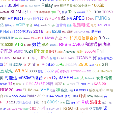
350M
Relay
100Gb
摩托罗拉r8200中继台
ZiLTE
清楚
CB-ANT-400-W
eLTE
经
SL2M
Tony
LiTRA
TD950
非法
》
飞
rd980s中继台
苏州
提供
WCDMA
项目建设
线
APEC
FMRC
WRC-19
2
HP780
WiFi
P8608
防汛
BD500
电网
PTX700
泄露电缆
VOIP
亿
150MHz
平台
运营商
电力
342亿
Google
推进
董事长
666号
第
2016
8268
KiNet
slr1000中继台
新吉信
CB-GFQ-400
调研
--2015
Mini
3.0
和源通信耦合器
230MHz
iMesh
产业
760
CloudPTT
FD-998
P6600
1.8G
效益
和源通信功率
VT-3
RFS-BDA400
TC500S
鼎桥
DMR
森林防火
iPhone
分配器
Phil
1624
3000M
eMTC
IP67
应用
Analytics
极蜂
、
TOANY
IPv6
冀
TALKABOUT
DP405
CB-FLQ-400
聊
股份有限公
半
你
2900
泛
2月
方
某
LoRa
指挥系统
火
01L09
24372台
司
物
1号
quot
NX-32
直放站
WLAN
宽
G882
8000
CB-ANT-400-N
智能
RFT-BDA400
702
楼宇对讲
CytiMESH
海能达rd980s中继台
设备销售
从
问
2009
Teltronic
Wi-Fi
都
CE0
国家
互
A518T
25日
KAS-20
PoC
子
CTO
19日
8228
GP300
与
CCW
RD620
VHF
和
SL1M
GP338D
6499
应急
威泰克斯r70中继
联创
隙更
DDR3
对讲
Public
32个
台
会
Class
33项
CB-OHQ-400
HCAAYZ-50-12（22）
1785
招标公告
800个
图
21号线
混凝土
传统
RFID
光纤近端机
2022
15日
数字中继
Gray
遗体
5GHz
对
诺
之
1.4G
钢盔铁甲
CEO
1000部
CB-GDJ-400
E-BDA400
台
次
8260