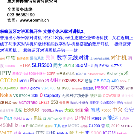
极蜂蓝牙对讲耳机开售 支撑小米米家对讲机2、
曾推出小米米家对讲机1代和1S的小米生态链企业蜂语科技，又在近期上
线了与米家对讲机和极蜂智能数字对讲机相搭配的蓝牙耳机： 极蜂蓝牙
对讲耳机 。 极蜂蓝牙对讲耳机是独一一款
对讲机
民间
数字无线对讲
中软
调
通信系统
畅博通信
室内全向吸顶天线
贵州
SLR5300
2013
350MHz
同方
TETRA
度
自
4.77亿
EV751
400MHz
IPTV
技术
Kidner
摩托罗拉slr8000中继台
3GPP
全网通对讲机
K4A8G045WC
解决方案
CTChat
20MHz
Phone
002583.SZ
CB-SGQ-400
通信
E-
MESH
TCCA
P6600i
GP328
SGQ-400D
TrunC
VS-5700
MTX900
2018
@CCW
治理系统
Inmarsat
0
Nokia
338
Capacity
无线对讲功分器
VS-5700H
铁路局
CCW2018
通信技术
350
EP821
分量级
摩托罗拉slr5300中继台
CB-HLQ-400
MOTOTRBO
海能达中继台
畅博通
全
E8608
公安
无线
智慧
中兴
宏拓
实现
P8600Ex
PD500
信设备手册
P8600
DPMR
能达
Part
系统
通
4G-LTE
M3688
TDMA
听证会
轻
2017
CB-ANT-400-NX
450MHz
MOTO
C1200
雪
软
PHICOMM
工具
2019
POI
5111UV
遨游车
数字
住宅楼
中移
ICOM
致力于
来
9000
VoLTE
江苏
赴京
800MHz
MateBook
EarPods