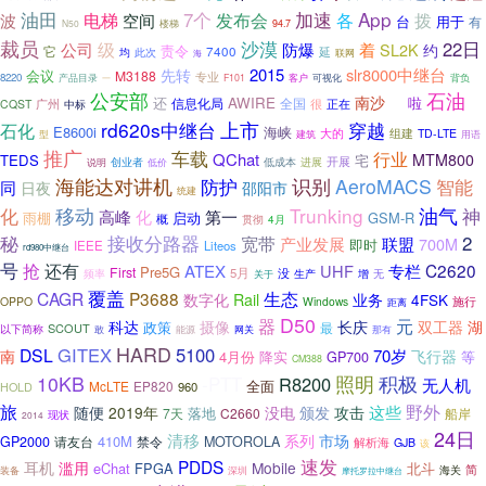
加速
App
油田
7个
各
拨
波
电梯
空间
发布会
台
用于
有
N50
楼梯
94.7
裁员
级
沙漠
22日
公司
防爆
着
SL2K
约
责令
它
7400
延
均
此次
海
联网
2015
slr8000中继台
先转
会议
M3188
专业
8220
客户
可视化
产品目录
F101
背负
一
公安部
石油
南沙
还
AWIRE
推
信息化局
啦
广州
全国
很
正在
CQST
中标
上市
rd620s中继台
穿越
石化
E8600i
海峡
组建
大的
TD-LTE
型
建筑
用语
推广
车载
行业
QChat
MTM800
TEDS
宅
创业者
低成本
开展
进展
说明
低价
海能达对讲机
防护
识别
AeroMACS
智能
同
邵阳市
日夜
统建
移动
Trunking
油气
化
神
高峰
第一
化
雨棚
启动
GSM-R
概
贯彻
4月
秘
接收分路器
2
宽带
产业发展
联盟
700M
即时
IEEE
Liteos
rd980中继台
号
抢
还有
C2620
ATEX
UHF
专栏
Pre5G
First
5月
没
频率
生产
增
无
关于
覆盖
生态
CAGR
P3688
数字化
Rail
业务
4FSK
OPPO
Windows
施行
距离
D50
器
元
科达
摄像
长庆
双工器
湖
政策
最
SCOUT
以下简称
敢
能源
网关
那有
HARD
GITEX
5100
DSL
70岁
南
飞行器
4月份
降实
GP700
等
CM388
积极
10KB
照明
-PTT
R8200
无人机
McLTE
EP820
全面
960
HOLD
旅
野外
攻击
这些
随便
2019年
没电
颁发
落地
7天
C2660
船岸
现状
2014
24日
清移
系列
市场
410M
GP2000
禁令
MOTOROLA
请友台
解析海
GJB
该
速发
PDDS
耳机
滥用
Mobile
eChat
FPGA
北斗
海关
简
装备
深圳
摩托罗拉中继台