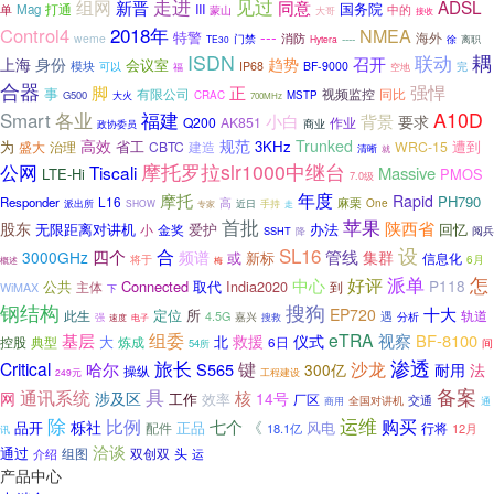
走进
见过
组网
新晋
同意
ADSL
国务院
打通
III
Mag
中的
单
蒙山
大哥
接收
2018年
Control4
NMEA
---
特警
海外
weme
门禁
消防
----
TE30
Hytera
徐
离职
ISDN
耦
联动
召开
上海
身份
趋势
会议室
模块
IP68
BF-9000
可以
福
完
空地
合器
正
强悍
脚
事
有限公司
同比
视频监控
G500
CRAC
MSTP
大火
700MHz
A10D
Smart
各业
福建
小白
背景
要求
Q200
AK851
作业
商业
政协委员
高效
规范
Trunked
为
省工
3KHz
遭到
盛大
治理
CBTC
WRC-15
建造
清晰
就
公网
摩托罗拉slr1000中继台
Tiscali
Massive
LTE-Hi
PMOS
7.0级
年度
摩托
Rapid
PH790
L16
Responder
高
麻栗
近日
One
派出所
SHOW
专家
手持
走
苹果
首批
陕西省
股东
无限距离对讲机
爱护
办法
回忆
小
金奖
SSHT
阅兵
降
SL16
设
合
四个
管线
3000GHz
频谱
集群
或
新标
信息化
6月
将于
概述
梅
派单
怎
好评
中心
P118
公共
Connected
取代
India2020
主体
到
WiMAX
下
钢结构
搜狗
十大
EP720
定位
所
轨道
此生
4.5G
嘉兴
遇
分析
搜救
强
速度
电子
基层
组委
eTRA
视察
BF-8100
救援
仪式
北
控股
典型
大
6日
炼成
间
54所
渗透
旅长
沙龙
Critical
键
哈尔
S565
300亿
耐用
法
操纵
249元
工程建设
具
备案
通讯系统
核
网
涉及区
14号
工作
效率
厂区
交通
全国对讲机
商用
通
运维
除
比例
购买
七个
栎社
《
品开
正品
风电
配件
18.1亿
行将
12月
讯
洽谈
通过
组图
双创双
头
介绍
运
产品中心