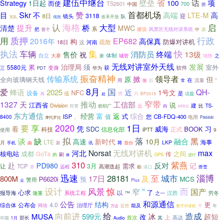
建伍中继台
省
话
壁垒
Strategy
100
项
1日起
而使
TS2601
700
中国
拥
首都机场
赞
Skr
目
不
高端
高
LTE-M
3118
迎
8日
镜头
队
支队
改革开放
领跑
海格
大型
提升
认
启
桥
清楚
MWC
系
把
风景区无线对讲系统
首个
建设
中
源
行政
质押
用
2016年
EP682
构
高保真
疏散
防爆对讲机
18日
河南
这
执法
集
车辆
快
消防员
终端
13级
售价
祝
自立
体制
兼
城管
地铁
大赛
之
无线对讲室外天线
治理局
发展
须
累
室外
5580元
软件
变身
获
三
PDT
华为
振奋精神
传输系统
领导者
掀
原
但
全向玻璃钢天线
在
用
微
流量
”
后
常
8月
国
爱
近
QH-
蜂语
2025
1号文
NFC
设备
是
伍
携
再
处
只
BP2015
话题
窄带
推动
1327
工信部
天
江西省
说
建
Division
云
TS-
纺织厂
向
比
民警
499元
东方通信
富
经营
返
综合
式
值
您
ISP
CB-FDQ-400
8400
电用
。
P8668i
摩托罗拉
2020
要
享
1日
凭
看
威海
习
SDC
BOOK
信息化部
正式
科技
使用
iPTT
9
落
拟
谈
缺
黑
融合
高速
新时代
10月
LTE
海事
LKP
月
手机
新
将
由
讯
股份
Norsat
无线对讲机
max
河北
核电站
成都
之间
GoTa
传
刷
GPS
的
体
进行
紫燕
310
赴
反对
PD980
记
需求
让
3月
TCP
远程
高潮迭起
港口
滑雪
赛
助
淄博
迅速
城市
17日
28181
至
800M
及
P6620i
预
MCS
警用
众
Plus
“
而
设计
风景
惊
窄
国产
了
心求
报导海
系统工程
以
穷冬
™
汉胜
隆重
之一
和源通信
公告
结构
更
公布会
4.0
治理厅
综合体
能及
网络
万达
近些
数字对讲机
个
年
向前进
给
造成
MUSA
超短
599元
冰
改
上
首次
高达
其
部长
中国
1月
Audio