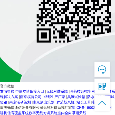

在线客服

7*12 QQ在线，服务咨询

官方微信
友情链接
申请友情链接入口
|
无线对讲系统
|
医药技师招生网
|
无线对讲系
服务热线
统解决方案
|
南京模特公司
|
成都生产厂家
|
臭氧试验箱
|
防水套管
|
淋雨试


恭候聆听，023-86382199手机直接点击
验箱
|
南京活动策划
|
南京演出策划
|
罗茨鼓风机
|
站长工具
|
电动球阀
拨打
重庆畅博通信设备有限公司无线对讲系统厂家
渝ICP备19003103号-2
对
讲机信号覆盖系统
数字无线对讲系统
室内全向吸顶天线