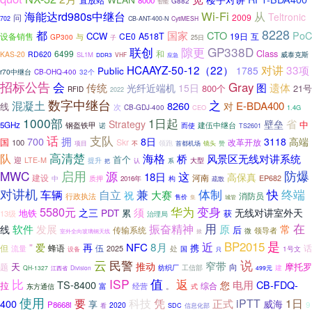
直放站
8000
G882
智能
Wi-Fi
海能达rd980s中继台
从
Teltronic
问
2009
702
CB-ANT-400-N
CytiMESH
8228
都
国家
CTO
PoC
CCW
设备销售
CE0
A518T
19日
与
互
GP300
子
25日
联创
GP338D
隙更
Class
6499
和
KAS-20
RD620
威泰克斯
SL1M
VHF
DDR3
应急
对讲
HCAAYZ-50-12（22）
33项
Public
1785
r70中继台
CB-OHQ-400
32个
招标公告
会
Gray
传统
图
遗体
光纤近端机
15日
800个
21号
RFID
2022
数字中继台
混凝土
之
8260
E-BDA400
对
线
次
CB-GDJ-400
CEO
1.4G
1000部
1日起
省
Strategy
壁垒
中
5GHz
建伍中继台
钢盔铁甲
诺
而使
TS2601
话
支队
拥
700
8日
3118
高端
国
Skr
100
改革开放
领跑
镜头
项目
不
首都机场
赞
高清楚
队
海格
桥
风景区无线对讲系统
首个
迎
LTE-M
提升
大型
把
认
系
MWC
启用
防爆
源
这
18日
高保真
河南
建设
EP682
中
质押
2016年
构
疏散
对讲机
兼
快
自立
体制
终端
车辆
祝
大赛
消防员
行政执法
售价
集
城管
5580元
华为
变身
须
之三
PDT
无线对讲室外天
地铁
累
获
13级
治理局
用
在
软件
振奋精神
原
发展
常
线
后
传输系统
领导者
微
室外全向玻璃钢天线
掀
BP2015
是
近
NFC
8月
”
爱
再
携
但
伍
蜂语
处
话
流量
2025
1号文
国
设备
只
云
民警
说
窄带
推动
天
摩托罗
向
题
纺织厂
建
工信部
QH-1327
江西省
Division
499元
值
ISP
比
返
TS-8400
电用
CB-FDQ-
您
拉
。
综合
东方通信
富
经营
式
使用
要
凭
科技
iPTT
1日
400
正式
威海
享
P8668i
9
2020
看
SDC
信息化部