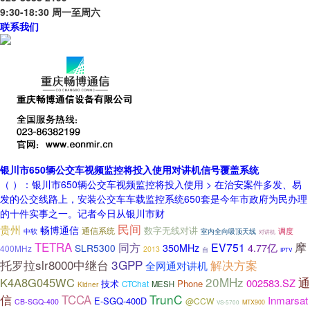
9:30-18:30 周一至周六
联系我们
银川市650辆公交车视频监控将投入使用对讲机信号覆盖系统
（ ）：银川市650辆公交车视频监控将投入使用 > 在治安案件多发、易
发的公交线路上，安装公交车车载监控系统650套是今年市政府为民办理
的十件实事之一。记者今日从银川市财
民间
贵州
畅博通信
通信系统
数字无线对讲
室内全向吸顶天线
调度
中软
对讲机
摩
TETRA
同方
EV751
4.77亿
SLR5300
350MHz
400MHz
2013
自
IPTV
托罗拉slr8000中继台
3GPP
解决方案
全网通对讲机
20MHz
通
K4A8G045WC
002583.SZ
技术
Phone
CTChat
MESH
Kidner
信
TrunC
TCCA
Inmarsat
E-SGQ-400D
@CCW
CB-SGQ-400
MTX900
VS-5700