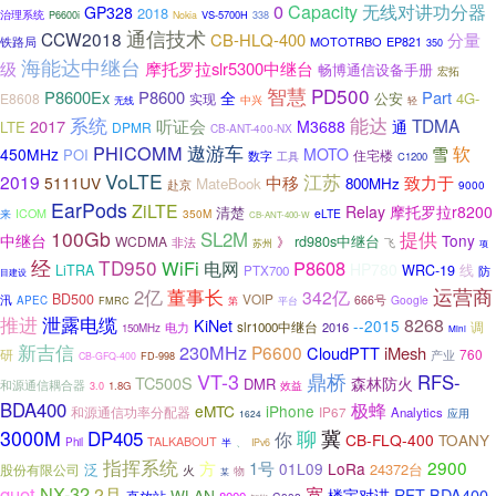
0
Capacity
无线对讲功分器
GP328
2018
治理系统
VS-5700H
338
P6600i
Nokia
通信技术
CCW2018
CB-HLQ-400
分量
MOTOTRBO
铁路局
EP821
350
海能达中继台
级
摩托罗拉slr5300中继台
畅博通信设备手册
宏拓
智慧
PD500
P8600Ex
P8600
Part
全
4G-
E8608
实现
公安
中兴
无线
轻
系统
能达
TDMA
2017
听证会
通
M3688
LTE
DPMR
CB-ANT-400-NX
PHICOMM
遨游车
软
雪
450MHz
MOTO
POI
住宅楼
数字
工具
C1200
VoLTE
江苏
2019
中移
致力于
5111UV
MateBook
800MHz
赴京
9000
EarPods
ZiLTE
Relay
摩托罗拉r8200
清楚
来
ICOM
350M
eLTE
CB-ANT-400-W
100Gb
SL2M
提供
中继台
Tony
rd980s中继台
WCDMA
非法
》
飞
苏州
项
经
TD950
WiFi
P8608
电网
HP780
LiTRA
WRC-19
线
PTX700
防
目建设
运营商
2亿
董事长
342亿
BD500
VOIP
汛
666号
Google
APEC
第
FMRC
平台
推进
泄露电缆
8268
KiNet
--2015
电力
slr1000中继台
2016
调
150MHz
Mini
新吉信
230MHz
P6600
CloudPTT
iMesh
760
研
产业
FD-998
CB-GFQ-400
VT-3
鼎桥
RFS-
TC500S
森林防火
DMR
和源通信耦合器
效益
1.8G
3.0
BDA400
极蜂
eMTC
iPhone
和源通信功率分配器
IP67
Analytics
应用
1624
3000M
DP405
聊
冀
你
CB-FLQ-400
TOANY
TALKABOUT
Phil
、
半
IPv6
指挥系统
2900
方
1号
01L09
LoRa
泛
24372台
股份有限公司
火
物
某
quot
NX-32
2月
宽
RFT-BDA400
WLAN
楼宇对讲