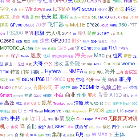
有
专栏
CAGR
OPPO
Rail
数
生产
无
UHF
C2620
覆盖
没
P3688
增
5月
敢
科达
字化
Windows
施行
以下简称
SCOUT
能源
4FSK
生态
业务
距离
最
长庆
政策
那有
摄像
5100
器
HARD
网关
湖南
DSL
GITEX
D50
双工器
4月份
元
飞行器
70岁
McLTE
960
降实
EP820
GP700
-PTT
CM388
等
10KB
HOLD
R8200
积极
无人机
照明
2014
现状
随便
2019年
旅
落地
全面
7天
GP2000
这些
野外
C2660
颁发
船岸
攻击
没电
禁令
请友台
410M
GJB
MOTOROLA
该
耳机
eChat
清移
FPGA
装备
滥用
系列
解析海
24日
市场
速发
海关
Mag
组网
深圳
北斗
新晋
走
PDDS
Mobile
摩托罗拉中继台
简单
打通
国务院
大哥
weme
接收
中的
Control4
进
蒙山
2018年
ADSL
见过
同意
III
Hytera
NMEA
海外
特警
门禁
消防
会议室
TE30
----
离职
上海
身份
---
徐
脚
IP68
BF-9000
事
福
ISDN
完
空地
召开
模块
趋势
耦合器
可以
联动
700MHz
视频监控
有限公司
正
G500
强悍
大火
CRAC
MSTP
同比
各业
小白
商业
作业
背景
A10D
Smart
要求
福建
Q200
AK851
盛大
为
治
政协委员
高效
规范
清晰
就
省工
CBTC
WRC-15
公网
摩托罗拉slr1000
建造
Trunked
理
3KHz
PMOS
LTE-Hi
Massive
L16
中继台
派出所
7.0级
Responder
遭到
Tiscali
SHOW
高
手持
近日
无限距离对讲
走
股东
麻栗
摩托
PH790
One
专家
Rapid
年度
降
首批
机
陕西省
四个
金奖
爱护
SSHT
概述
3000GHz
办法
苹果
小
回忆
阅兵
6月
主体
集群
WiMAX
梅
下
合
或
将于
频谱
新标
管线
设
SL16
信息化
公共