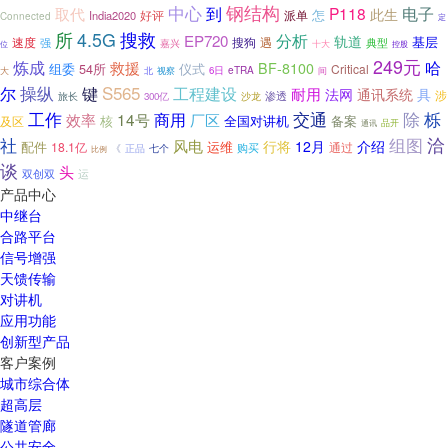
中心
钢结构
到
电子
P118
取代
此生
怎
好评
派单
India2020
Connected
定
所
4.5G
搜救
分析
EP720
轨道
基层
速度
搜狗
遇
强
典型
嘉兴
十大
控股
位
249元
炼成
哈
救援
BF-8100
组委
54所
仪式
Critical
eTRA
6日
大
北
视察
间
S565
操纵
尔
键
工程建设
耐用
法网
通讯系统
具
涉
旅长
沙龙
渗透
300亿
工作
交通
除
栎
商用
14号
厂区
效率
核
全国对讲机
备案
及区
品开
通讯
社
组图
洽
风电
行将
12月
介绍
运维
配件
18.1亿
通过
《
正品
购买
七个
比例
谈
头
双创双
运
产品中心
中继台
合路平台
信号增强
天馈传输
对讲机
应用功能
创新型产品
客户案例
城市综合体
超高层
隧道管廊
公共安全