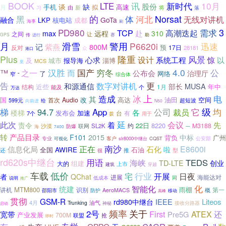
BOOK
新时代
10月
LTE
讯
股份
谈
缺
手机
高速
拟
月
新
将
由
落
习
的
体
Norsat
黑
河北
无线对讲机
融合
GoTa
LKP
核电站
成都
海事
刷
3
PD980
TCP
需求
高潮迭起
赴
max
远程
310
之间
让
GPS
传
赛
助
进行
月
警用
滑雪
P6620i
迅速
记
紫燕
800M
预
反对
17日
28181
众
港口
Plus
隆重
风景
设计
心求
系统工程
惊
以
及
城市
报导海
淄博
MCS
至
汉胜
穷冬
4.0
™
之一
而
国产
公
公布会
治理厅
了
网络
窄
综合体
“
更
告
数字对讲机
和源通信
MUSA
部长
近些
年中
结构
1月
能及
个
万达
上
电
造成
冰
其
国
改
高达
空间
首次
Audio
油田
超短波
599元
给
向前进
N50
梯
App
级
94.7
公司
它
均
裁员
楼梯
各
发布会
加速
台
有
7个
用于
拨
延
会议
此次
先
着
责令
22日
8220
约
M3188
沙漠
联网
SL2K
防爆
一
海
7400
转
产品目录
2015
F101
中标
背负
广州
客户
公安部
专业
slr8000中继台
CQST
可视化
南沙
正在
石化
E8600i
信息化局
AWIRE
啦
全国
石油
还
推
型
很
rd620s中继台
用语
海峡
TEDS
TD-LTE
创业
组建
大的
上市
建筑
穿越
车载
低价
行业
宅
开展
日夜
者
QChat
进展
海能达对
低成本
同
说明
推广
化
智能化
统建
MTM800
雨棚
讲机
识别
第一
概
邵阳市
AeroMACS
防护
高峰
移动
贯彻
GSM-R
IEEE
Liteos
rd980中继台
4月
油气
Trunking
接收分路器
神秘
启动
频率
关于
2号
First
还
ATEX
宽带
Pre5G
产业发展
700M
联盟
抢
即时