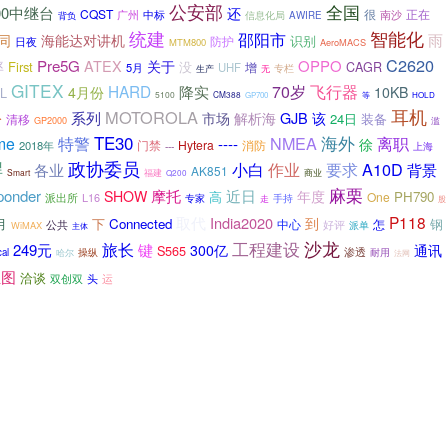
公安部
全国
000中继台
还
CQST
很
正在
广州
中标
南沙
信息化局
AWIRE
背负
统建
智能化
邵阳市
雨
同
海能达对讲机
识别
防护
日夜
MTM800
AeroMACS
C2620
Pre5G
ATEX
关于
OPPO
率
First
没
CAGR
增
5月
UHF
专栏
生产
无
GITEX
HARD
70岁
飞行器
降实
4月份
10KB
L
5100
CM388
等
GP700
HOLD
耳机
MOTOROLA
系列
GJB
令
市场
解析海
该
24日
装备
清移
GP2000
滥
TE30
NMEA
海外
me
特警
离职
----
徐
门禁
Hytera
消防
2018年
---
上海
悍
政协委员
A10D
各业
小白
作业
要求
背景
AK851
Smart
福建
商业
Q200
麻栗
近日
ponder
摩托
年度
SHOW
PH790
高
One
派出所
L16
专家
手持
走
股
取代
P118
India2020
到
月
下
Connected
钢
怎
公共
中心
好评
WiMAX
派单
主体
沙龙
工程建设
旅长
键
249元
300亿
通讯
S565
渗透
耐用
cal
哈尔
操纵
法网
组图
洽谈
双创双
头
运