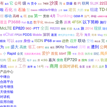
沙漠
它
级
有
22
公司
联网
海
约
SL2K
责令
防爆
着
7400
均
裁员
此次
延
TD-
石化
组建
啦
石油
建筑
推
型
rd620s中继台
大的
穿越
上市
海峡
E8600i
第一
Trunking
移动
棚
4月
高峰
概
贯彻
GSM-R
油气
神秘
启动
化
rd980中
P3688
以下简称
业务
4FSK
覆盖
距离
数字化
施行
生态
Rail
Windows
全面
McLTE
EP820
现状
960
旅
2014
-PTT
R8200
积极
随
照明
无人机
eChat
北斗
深圳
PDDS
速发
海关
Mobile
FPGA
摩托罗拉中继台
简单
Mag
打
用
可以
ISDN
IP68
联动
身份
召开
空地
完
趋势
模块
会议室
福
BF-9000
耦合器
盛大
省工
遭到
清晰
公
为
高效
3KHz
Trunked
就
治理
CBTC
规范
建造
降
爱护
阅
首批
小
Rapid
金奖
办法
回忆
SSHT
无限距离对讲机
陕西省
苹果
东
此生
EP720
强
嘉兴
轨
搜救
结构
4.5G
搜狗
分析
所
电子
速度
遇
十大
定位
商用
工作
全国对讲机
系统
14号
通讯
备案
效率
品开
具
交通
涉及区
核
厂区
产品中心
中继台
合路平台
信号增强
天馈传输
对讲机
应用功能
创新型产品