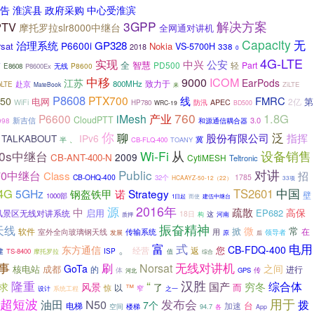
告 淮滨县 政府采购 中心受淮滨
3GPP
解决方案
PTV
摩托罗拉slr8000中继台
全网通对讲机
Capacity
无
GP328
治理系统
P6600i
sat
Nokia
VS-5700H
338
2018
0
4G-LTE
实现
中兴
公安
全
智慧
PD500
Part
轻
拓
P8600
E8608
P8600Ex
无线
中移
ICOM
9000
江苏
EarPods
致力于
800MHz
赴京
oLTE
ZiLTE
MateBook
来
P8608
PTX700
线
FMRC
50
电网
第
2亿
WiFi
防汛
APEC
HP780
WRC-19
BD500
760
1.8G
P6600
iMesh
产业
CloudPTT
新吉信
3.0
和源通信耦合器
998
你
泛
聊
股份有限公司
指挥
IPv6
TALKABOUT
半
、
冀
CB-FLQ-400
TOANY
从
80s中继台
Wi-Fi
设备销售
2009
CB-ANT-400-N
CytiMESH
Teltronic
Public
对讲
70中继台
Class
招
CB-OHQ-400
1785
32个
HCAAYZ-50-12（22）
33项
中国
4G
TS2601
5GHz
Strategy
钢盔铁甲
诺
壁
1000部
而使
建伍中继台
1日起
2016年
源
中
疏散
高保
启用
EP682
风景区无线对讲系统
18日
这
河南
构
质押
振奋精神
天线
微
常
掀
在
软件
传输系统
用
室外全向玻璃钢天线
领导者
发展
原
后
。
富
式
电用
东方通信
CB-FDQ-400
您
经营
返
建
TS-8400
ISP
摩托罗拉
值
综合
事
刷
无线对讲机
Norsat
GoTa
之间
核电站
成都
进行
的
体
GPS
传
河北
“
汉胜
隆重
综合体
国产
穷冬
求
风景
了
而
™
以
惊
窄
设计
系统工程
之一
超短波
发布会
用于
N50
拨
油田
7个
台
加速
电梯
空间
楼梯
各
94.7
App