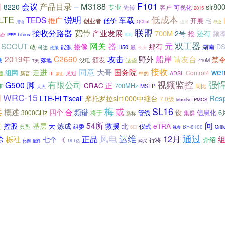
F101
会议
产品目录
M3188
日
slr8
8220
专业
先转
客户
可视化
一
2015
低成本
LTE
说明
TEDS
车载
推广
低价
开展
创业者
宅
QChat
用语
进展
行业
联盟
接收分路器
宽带
产业发展
700M
2号
抢
还有
频
Liteos
继台
IEEE
即时
双工器
网关
器
元
SCOUT
摄像
那有
DS
湖南
敢
能源
D50
最
科达
长庆
政策
船岸
2019年
C2660
攻击
野外
请友台
禁
颁发
便
落地
这些
没电
410M
7天
接收
同意
国务院
we
走进
大哥
组网
Control4
见过
通
新晋
中的
ADSL
III
蒙山
视频监控
强
有限公司
G500
脚
正
CRAC
700MHz
MSTP
事
同比
大火
WRC-15
网
摩托罗拉slr1000中继台
Res
LTE-Hi
Tiscali
7.0级
PMOS
Massive
SL16
梅
或
兵
概述
四个
合
频谱
设
信息化
6
3000GHz
将于
管线
新标
集群
间
54所
道
控股
基层
炼成
救援
eTRA
北
大
仪式
典型
组委
BF-8100
Criti
6日
视察
通过
风电
正品
运维
12月
除
栎社
七个
《
介绍
行将
比例
18.1亿
购买
配件