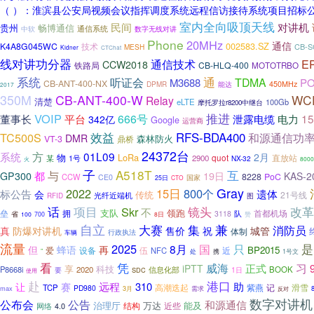
（ ）：淮滨县公安局视频会议指挥调度系统远程信访接待系统项目招标公告
室内全向吸顶天线
民间
对讲机
贵州
畅博通信
通信系统
中软
数字无线对讲
Phone
20MHz
通信
002583.SZ
K4A8G045WC
技术
CB-S
MESH
Kidner
CTChat
线对讲功分器
通信技术
E
CCW2018
铁路局
CB-HLQ-400
MOTOTRBO
系统
通
听证会
TDMA
M3688
PO
CB-ANT-400-NX
450MHz
DPMR
能达
2017
350M
CB-ANT-400-W
WC
Relay
清楚
eLTE
100Gb
摩托罗拉r8200中继台
VOIP
推进
平台
666号
1
董事长
泄露电缆
电力
342亿
Google
运营商
TC500S
效益
RFS-BDA400
和源通信功
DMR
VT-3
鼎桥
森林防火
24372台
方
01L09
系统
2月
物
LoRa
quot
直放站
某
2900
1号
NX-32
8000
火
子
A518T
互
都
与
19日
GP300
KAS-2
8228
PoC
CCW
CE0
国家
25日
CTO
Gray
2022
15日
800个
标公告
遗体
会
传统
21号线
光纤近端机
RFID
图
项目
镜头
话
Skr
改革
不
支队
领跑
垒
拥
首都机场
队
3118
省
100
700
8日
赞
自立
大赛
集
兼
消防员
真
防爆对讲机
售价
祝
城管
体制
行政执法
车辆
流量
2025
只
是
8月
国
但
蜂语
再
BP2015
设备
伍
近
爱
NFC
”
携
1号文
处
看
凭
威海
习
正式
iPTT
享
科技
P8668i
2020
信息化部
BOOK
1日
要
SDC
使用
赴
港口
远程
310
助
让
赛
高潮迭起
紫燕
滑雪
TCP
记
PD980
max
3月
需求
反对
数字对讲机
公布会
公告
和源通信
治理厅
万达
能及
结构
近些
网络
4.0