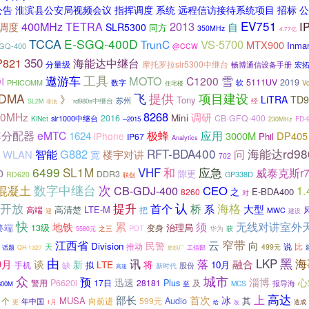
 淮滨县公安局视频会议 指挥调度 系统 远程信访接待系统项目 招标 公
EV751
400MHz
2013
I
TETRA
调度
自
SLR5300
同方
350MHz
4.77亿
TCCA
E-SGQ-400D
VS-5700
TrunC
MTX900
Inmar
GQ-400
@CCW
350
P821
海能达中继台
分量级
摩托罗拉slr5300中继台
畅博通信设备手册
宏
遨游车
工具
MOTO
雪
C1200
I
5111UV
2019
数字
软
PHICOMM
V
住宅楼
DMA
飞
提供
项目建设
》
LiTRA
TD9
Tony
苏州
rd980s中继台
经
SL2M
非法
8268
50MHz
调研
Mini
2016
CB-GFQ-400
slr1000中继台
KiNet
--2015
FD-
230MHz
极蜂
率分配器
eMTC
应用
1624
3000M
DP405
iPhone
Phil
IP67
Analytics
RFT-BDA400
海能达rd9
智能
G882
问
WLAN
宽
楼宇对讲
702
6499
SL1M
和
应急
VHF
威泰克斯r
0
DDR3
隙更
RD620
GP338D
联创
数字中继台
次
混凝土
CB-GDJ-400
CEO
1.
之
E-BDA400
8260
对
提升
认
开放
桥
海格
首个
系
大型
高清楚
LTE-M
高端
把
MWC
迎
建设
快
须
无线对讲室外
累
地铁
终端
治理局
13级
变身
PDT
之三
华为
获
5580元
窄带
江西省
云
向
民警
Division
推动
说
比
天
499元
话题
QH-1327
工信部
纺织厂
由
LKP
黑
讯
落
海
9月
谈
将
融合
新
LTE
10月
手机
缺
拟
股份
新时代
高速
众
城市
预
淄博
迅速
心
警用
P6620i
17日
28181
Plus
及
报导海
至
MCS
800M
高达
首次
上
部长
冰
MUSA
Audio
个
向前进
599元
其
年中国
造成
更
1月
给
改