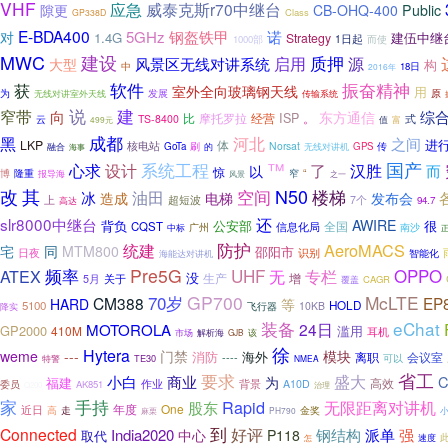
VHF
应急
威泰克斯r70中继台
隙更
CB-OHQ-400
Public
Class
GP338D
E-BDA400
钢盔铁甲
5GHz
诺
对
1.4G
建伍中继
Strategy
1日起
而使
1000部
MWC
建设
质押
启用
源
风景区无线对讲系统
大型
构
中
18日
2016年
软件
振奋精神
获
室外全向玻璃钢天线
用
为
发展
传输系统
原
无线对讲室外天线
说
建
窄带
综
向
东方通信
摩托罗拉
ISP
。
比
经营
云
TS-8400
式
富
499元
值
黑
成都
河北
之间
进
LKP
核电站
体
刷
Norsat
传
GoTa
的
无线对讲机
GPS
融合
海事
国产
™
心求
系统工程
设计
了
汉胜
而
以
惊
隆重
“
博
窄
报导海
风景
之一
改
N50
其
楼梯
油田
空间
冰
造成
电梯
发布会
上
超短波
7个
94.7
高达
slr8000中继台
还
AWIRE
背负
公安部
全国
很
CQST
信息化局
南沙
广州
中标
防护
AeroMACS
统建
宅
同
MTM800
邵阳市
日夜
识别
智能化
海能达对讲机
频率
Pre5G
UHF
专栏
OPPO
ATEX
无
没
生产
关于
增
5月
CAGR
覆盖
70岁
GP700
McLTE
CM388
EP
HARD
等
5100
HOLD
10KB
降实
飞行器
eChat
装备
24日
MOTOROLA
GP2000
滥用
410M
耳机
市场
解析海
GJB
该
徐
Hytera
weme
---
门禁
模块
消防
海外
离职
----
会议室
TE30
可以
特警
NMEA
要求
省工
盛大
小白
商业
C
为
福建
高效
作业
背景
A10D
委员
AK851
Q200
治理
手持
家
Rapid
无限距离对讲机
股东
年度
One
近日
金奖
高
走
麻栗
PH790
到
好评
Connected
India2020
钢结构
派单
强
中心
P118
取代
速度
怎