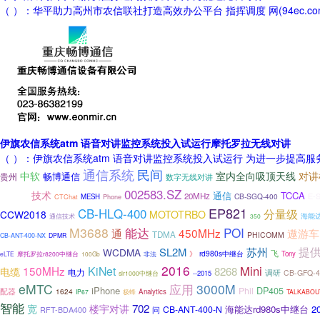
（ ）：华平助力高州市农信联社打造高效办公平台 指挥调度 网(94ec
伊旗农信系统atm 语音对讲监控系统投入试运行摩托罗拉无线对讲
（ ）：伊旗农信系统atm 语音对讲监控系统投入试运行 为进一步提高
通信系统
民间
室内全向吸顶天线
中软
对讲
畅博通信
贵州
数字无线对讲
002583.SZ
技术
Kidner
TCCA
通信
20MHz
E-
CB-SGQ-400
CTChat
MESH
Phone
EP821
CB-HLQ-400
分量级
CCW2018
MOTOTRBO
海能
通信技术
350
M3688
能达
POI
通
450MHz
遨游车
TDMA
PHICOMM
CB-ANT-400-NX
DPMR
提
SL2M
苏州
WCDMA
飞
rd980s中继台
》
Tony
eLTE
摩托罗拉r8200中继台
非法
100Gb
2016
Mini
150MHz
KiNet
电缆
8268
电力
调研
CB-GFQ-4
--2015
slr1000中继台
eMTC
3000M
应用
iPhone
DP405
Phil
配器
1624
Analytics
IP67
极蜂
TALKABOU
智能
702
宽
楼宇对讲
海能达rd980s中继台
2
CB-ANT-400-N
RFT-BDA400
问