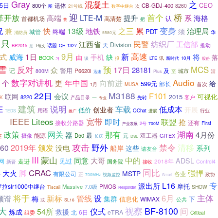
Gray
之
混凝土
CEO
15日
800个
遗体
CB-GDJ-400
8260
21号线
图
数字中继台
次
迎
首个
桥
革开放
LTE-M
高端
提升
系
海格
认
高清楚
首都机场
把
赞
快
累
变身
祝
兼
13级
地铁
之三
治理局
须
终端
PDT
城管
华
消防员
5580元
只
纺织厂
民警
江西省
工信部
Division
天
推动
话题
QH-1327
BP2015
是
1号文
高速
9月
威海
1日
新
式
将
手机
缺
由
落
BOOK
讯
LTE
新时代
10月
谈
拟
习
股份
雪
反对
预
17日
MCS
众
28181
记
警用
P6620i
及
800M
城市
至
淄
迅速
Plus
更
Audio
数字对讲机
向前进
个
年中国
给
599元
部长
首次
1月
MUSA
22日
M3188
F101
会议
联网
可视化
2015
8220
客户
产品目录
K
一
先转
专业
建筑
说明
低成本
E
车载
创业者
开展
低价
用语
行业
QChat
TEDS
推广
进展
继台
IEEE
宽带
Liteos
联盟
即时
抢
接收分路器
还有
First
产业发展
2号
700M
政策
网关
湖南
器
那有
4月份
最
能源
元
双工器
达
摄像
D50
GITEX
长庆
DSL
攻击
清移
2019年
野外
禁令
60
颁发
没电
系列
船岸
这些
请友台
III
蒙山
中的
同意
大哥
ADSL
见过
走进
网
国务院
2018年
接收
Control4
新晋
同比
CRAC
脚
强悍
大火
事
MSTP
各业
有限公司
正
政协
700MHz
视频监控
Smart
专
派出所
L16
摩托
拉slr1000中继台
Massive
7.0级
PMOS
SHOW
Tiscali
Responder
将于
主体
管线
6月
新标
设
频谱
梅
集群
信息化
下
WiMAX
公共
或
SL16
视察
BF-8100
大
间
仪式
54所
救援
炼成
北
6日
eTRA
组委
Critical