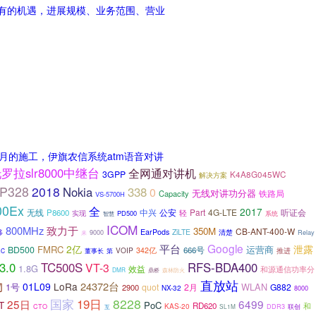
所未有的机遇，进展规模、业务范围、营业
月的施工，伊旗农信系统atm语音对讲
罗拉slr8000中继台
全网通对讲机
3GPP
K4A8G045WC
解决方案
P328
2018
Nokia
338
0
无线对讲功分器
铁路局
Capacity
VS-5700H
00Ex
全
2017
无线
中兴
公安
Part
4G-LTE
P8600
轻
听证会
实现
PD500
智慧
系统
ICOM
800MHz
致力于
350M
CB-ANT-400-W
EarPods
ZiLTE
清楚
移
Relay
9000
来
Google
平台
泄露
2亿
FMRC
运营商
BD500
666号
VOIP
342亿
推进
第
EC
董事长
3.0
TC500S
RFS-BDA400
VT-3
1.8G
效益
和源通信功率分
DMR
鼎桥
森林防火
直放站
物
24372台
01L09
LoRa
1号
WLAN
quot
2月
G882
2900
NX-32
8000
国家
19日
8228
25日
6499
T
PoC
RD620
KAS-20
和
CTO
SL1M
DDR3
联创
互