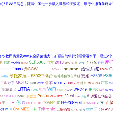
.com)5月22日消息，随着中国进一步融入世界经济浪潮，银行业拥有前
服务农牧民质量及atm安全防范能力，加强自助银行治理营运水平，经过2个
摩托
SLR5300
2013
机
同方
4.77亿
自
调度
IPTV
400MHz
350MHz
TETRA
EV751
治理系统
Inmarsat
G
@CCW
TrunC
VS-5700
SGQ-400D
P6600i
MTX900
P86
摩托罗拉slr5300中继台
E8608
宏拓
畅博通信设备手册
达中继台
MOTO
软
江苏
数字
雪
赴京
工具
5111UV
2019
MateBook
C1200
中
住宅楼
VoLTE
LiTRA
WiFi
供
电网
HP780
WRC-19
项目建设
经
防汛
TD950
线
P8608
PTX700
AP
iMesh
P6600
和源通信耦合器
新吉信
FD-998
00
230MHz
CloudPTT
760
产业
你
某
方
聊
TOANY
冀
股份有限公司
半
IPv6
CB-FLQ-400
、
泛
火
T
指挥系统
Teltronic
CytiMESH
子
从
设备销售
009
A518
Wi-Fi
CCW
都
CE0
与
GP300