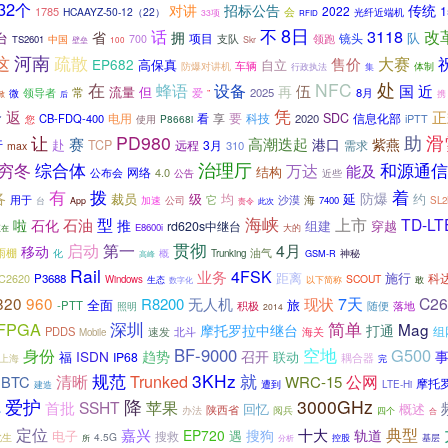
32个
对讲
招标公告
传统
2022
1785
HCAAYZ-50-12（22）
会
光纤近端机
33项
RFID
8日
不
3118
话
改
省
拥
台
队
项目
镜头
支队
中国
700
领跑
TS2601
壁垒
Skr
100
河南
这
疏散
大赛
售价
EP682
高保真
自立
车辆
体制
防爆对讲机
行政执法
集
处
NFC
在
蜂语
设备
近
伍
国
再
流量
但
常
爱
2025
8月
微
领导者
”
携
掀
后
凭
合
返
正
要
电用
看
科技
SDC
信息化部
CB-FDQ-400
享
2020
iPTT
P8668i
您
使用
助
PD980
滑
让
赛
高潮迭起
港口
紫燕
行
赴
TCP
远程
3月
需求
310
max
穷冬
综合体
治理厅
和源通信
万达
能及
结构
网络
4.0
公布会
公告
近些
有
拨
着
各
防爆
级
均
延
约
裁员
用于
它
沙漠
海
公司
台
加速
7400
SL2
App
责令
此次
海峡
型
上市
TD-LT
石油
啦
石化
推
组建
rd620s中继台
穿越
E8600i
大的
正在
贯彻
rd980中
启动
第一
4月
移动
雨棚
油气
化
概
Trunking
GSM-R
神秘
高峰
Rail
4FSK
业务
距离
施行
C2620
P3688
科
SCOUT
Windows
敢
生态
以下简称
数字化
820
960
现状
7天
C26
R8200
无人机
全面
旅
-PTT
积极
照明
随便
落地
2014
深圳
简单
FPGA
Mag
摩托罗拉中继台
打通
PDDS
速发
北斗
组
海关
Mobile
空地
BF-9000
G500
身份
ISDN
趋势
召开
联动
福
IP68
耦合器
上海
完
规范
3KHz
就
清晰
Trunked
公网
BTC
WRC-15
摩托罗
遭到
LTE-Hi
建造
爱护
降
3000GHz
SSHT
苹果
首批
回忆
概述
办法
陕西省
阅兵
四个
小
合
定位
典型
嘉兴
十大
EP720
搜狗
轨道
电子
搜救
遇
4.5G
此生
分析
控股
基层
所