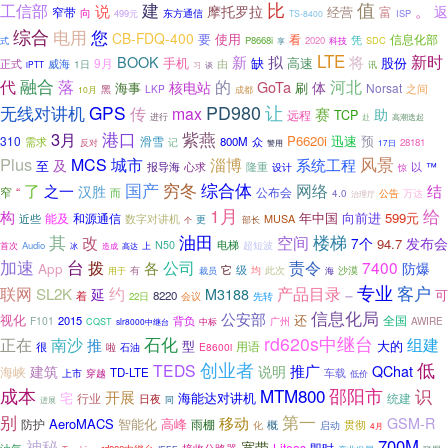
值
建
比
工信部
说
。
返
摩托罗拉
经营
富
窄带
向
东方通信
499元
ISP
TS-8400
综合
电用
您
CB-FDQ-400
要
使用
看
信息化部
凭
式
P8668i
2020
SDC
科技
享
LTE
新时
BOOK
新
拟
将
手机
缺
股份
9月
高速
由
正式
威海
1日
习
讯
iPTT
谈
融合
落
河北
代
的
GoTa
核电站
体
海事
刷
Norsat
LKP
之间
黑
10月
成都
PD980
让
无线对讲机
GPS
传
max
赛
助
远程
TCP
进行
高潮迭起
赴
港口
紫燕
3月
P6620i
迅速
预
310
滑雪
需求
800M
众
记
28181
反对
警用
17日
Plus
城市
淄博
风景
MCS
系统工程
及
至
报导海
隆重
心求
设计
以
™
惊
国产
穷冬
综合体
网络
了
之一
结
汉胜
窄
“
而
公布会
公告
万达
4.0
治理厅
1月
给
构
向前进
599元
和源通信
年中国
近些
能及
数字对讲机
MUSA
更
部长
个
其
楼梯
油田
空间
改
发布会
7个
94.7
电梯
N50
首次
Audio
上
超短波
冰
造成
高达
加速
台
拨
公司
责令
7400
各
防爆
App
级
有
它
此次
均
沙漠
用于
裁员
海
专业
客户
联网
产品目录
SL2K
约
延
M3188
可
着
8220
先转
22日
会议
一
信息化局
公安部
视化
还
2015
全国
F101
背负
广州
AWIRE
CQST
slr8000中继台
中标
石化
rd620s中继台
南沙
正在
推
组建
型
大的
很
用语
啦
E8600i
石油
创业者
低
TEDS
推广
建筑
说明
QChat
海峡
TD-LTE
车载
上市
穿越
低价
成本
MTM800
邵阳市
识
开展
宅
海能达对讲机
行业
日夜
统建
进展
同
别
第一
移动
GSM-R
AeroMACS
智能化
高峰
雨棚
防护
化
概
启动
贯彻
4月
700M
神秘
宽带
Liteos
即时