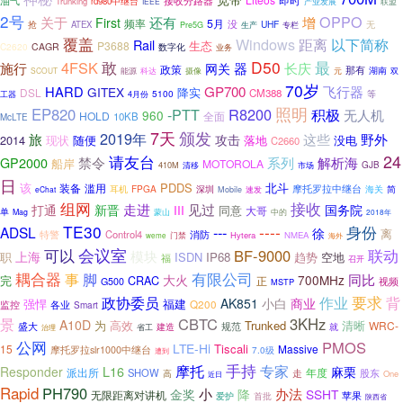
油气
接收分路器
Trunking
rd980中继台
联盟
IEEE
产业发展
2号
OPPO
关于
还有
增
First
频率
5月
抢
没
UHF
无
ATEX
Pre5G
生产
专栏
覆盖
Windows
距离
以下简称
Rail
P3688
生态
C2620
CAGR
数字化
业务
敢
D50
4FSK
最
施行
器
长庆
网关
政策
那有
湖南
科达
SCOUT
能源
摄像
元
双
70岁
飞行器
HARD
GP700
GITEX
降实
DSL
CM388
5100
等
工器
4月份
照明
EP820
R8200
-PTT
积极
无人机
960
HOLD
全面
10KB
McLTE
7天
颁发
2019年
这些
旅
野外
攻击
2014
没电
现状
随便
落地
C2660
24
请友台
GP2000
禁令
系列
解析海
船岸
MOTOROLA
410M
市场
GJB
清移
日
该
PDDS
北斗
装备
滥用
FPGA
深圳
摩托罗拉中继台
海关
耳机
简
eChat
Mobile
速发
组网
接收
走进
见过
打通
新晋
III
国务院
同意
大哥
单
蒙山
Mag
中的
2018年
TE30
----
---
身份
ADSL
徐
离
Control4
消防
特警
Hytera
NMEA
门禁
weme
海外
可以
会议室
BF-9000
联动
模块
上海
职
ISDN
IP68
空地
趋势
福
召开
有限公司
耦合器
事
脚
大火
同比
700MHz
完
CRAC
正
视频
G500
MSTP
要求
政协委员
作业
背
商业
AK851
小白
强悍
福建
监控
Q200
各业
Smart
CBTC
3KHz
景
A10D
为
高效
Trunked
清晰
WRC-
规范
盛大
建造
就
治理
省工
公网
PMOS
LTE-Hi
Tiscali
15
Massive
摩托罗拉slr1000中继台
7.0级
遭到
手持
摩托
专家
L16
Responder
麻栗
派出所
年度
SHOW
股东
走
高
One
近日
Rapid
PH790
小
办法
降
SSHT
金奖
无限距离对讲机
爱护
苹果
首批
陕西省