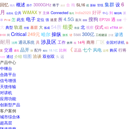
6
集群
概述
设
回忆
3000GHz
梅
合
SL16
将于
管线
四个
或
新标
阅兵
频谱
月
WiMAX
好评
Connected
公共
India2020
主体
到
下
派
中心
钢结构
信息化
取代
电子
4.5G
搜狗
所
遇
十
怎
此生
定位
EP720
强
速度
单
嘉兴
分析
P118
搜救
组委
54所
轨道
北
仪式
大
大
典型
基层
视察
炼成
eTRA
救援
6日
控股
BF-
Critical
249元
操纵
300亿
哈尔
渗透
S565
键
间
旅长
工程建设
8100
沙龙
涉及区
耐用
厂区
通讯系统
具
工作
商用
14号
全国对讲机
法网
备
效率
核
《
品开
七个
交通
风电
行将
配件
比例
正品
购买
18.1亿
案
运维
通讯
除
栎社
组图
洽谈
双创双
介绍
运
通过
头
12月
产品中心
中继台
合路平台
信号增强
天馈传输
对讲机
应用功能
创新型产品
客户案例
城市综合体
超高层
隧道管廊