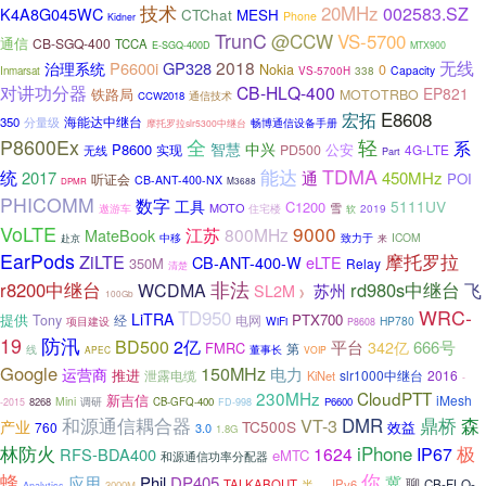
20MHz
技术
002583.SZ
K4A8G045WC
CTChat
MESH
Phone
Kidner
TrunC
@CCW
VS-5700
通信
CB-SGQ-400
TCCA
E-SGQ-400D
MTX900
2018
无线
P6600i
GP328
治理系统
Nokia
0
338
Capacity
Inmarsat
VS-5700H
对讲功分器
CB-HLQ-400
EP821
铁路局
MOTOTRBO
CCW2018
通信技术
E8608
宏拓
海能达中继台
350
分量级
畅博通信设备手册
摩托罗拉slr5300中继台
P8600Ex
全
轻
系
智慧
中兴
P8600
公安
PD500
4G-LTE
无线
实现
Part
TDMA
统
能达
2017
通
450MHz
POI
听证会
CB-ANT-400-NX
M3688
DPMR
PHICOMM
数字
工具
5111UV
C1200
MOTO
雪
2019
遨游车
住宅楼
软
VoLTE
9000
江苏
800MHz
MateBook
ICOM
赴京
中移
致力于
来
EarPods
ZiLTE
摩托罗拉
CB-ANT-400-W
eLTE
350M
Relay
清楚
非法
r8200中继台
rd980s中继台
WCDMA
飞
苏州
SL2M
》
100Gb
TD950
WRC-
LiTRA
提供
PTX700
Tony
经
电网
项目建设
WiFi
HP780
P8608
19
防汛
BD500
2亿
平台
666号
342亿
FMRC
第
线
董事长
APEC
VOIP
Google
150MHz
电力
运营商
推进
泄露电缆
slr1000中继台
2016
KiNet
-
230MHz
CloudPTT
新吉信
iMesh
Mini
调研
8268
CB-GFQ-400
P6600
-2015
FD-998
鼎桥
森
和源通信耦合器
VT-3
DMR
产业
TC500S
760
效益
3.0
1.8G
林防火
极
iPhone
1624
IP67
RFS-BDA400
eMTC
和源通信功率分配器
蜂
你
冀
应用
Phil
DP405
聊
TALKABOUT
IPv6
CB-FLQ-
半
3000M
、
Analytics