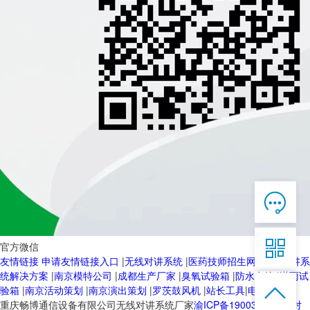

在线客服

7*12 QQ在线，服务咨询

官方微信
友情链接
申请友情链接入口
|
无线对讲系统
|
医药技师招生网
|
无线对讲系
服务热线
统解决方案
|
南京模特公司
|
成都生产厂家
|
臭氧试验箱
|
防水套管
|
淋雨试


恭候聆听，023-86382199手机直接点击
验箱
|
南京活动策划
|
南京演出策划
|
罗茨鼓风机
|
站长工具
|
电动球阀
拨打
重庆畅博通信设备有限公司无线对讲系统厂家
渝ICP备19003103号-2
对