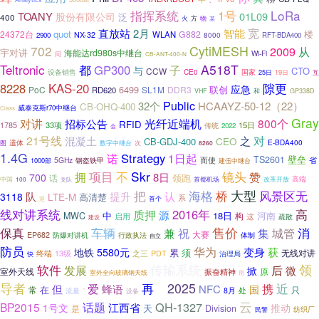
指挥系统
LoRa
1号
TOANY
01L09
股份有限公司
泛
400
火
方
物
某
宽
直放站
2月
智能
quot
楼
24372台
G882
WLAN
NX-32
2900
8000
RFT-BDA400
CytiMESH
702
2009
从
宇对讲
海能达rd980s中继台
Wi-Fi
问
CB-ANT-400-N
Teltronic
A518T
都
GP300
子
与
CTO
CCW
CE0
设备销售
国家
19日
25日
互
隙更
8228
KAS-20
应急
6499
联创
PoC
SL1M
DDR3
RD620
和
VHF
GP338D
Public
32个
HCAAYZ-50-12（22）
CB-OHQ-400
威泰克斯r70中继台
Class
Gray
对讲
招标公告
光纤近端机
800个
RFID
33项
15日
1785
传统
2022
会
21号线
混凝土
对
之
CEO
CB-GDJ-400
遗体
E-BDA400
图
次
数字中继台
8260
1.4G
诺
Strategy
1日起
壁垒
TS2601
而使
5GHz
省
1000部
钢盔铁甲
建伍中继台
Skr
镜头
拥
项目
不
赞
8日
700
领跑
话
高端
中国
100
首都机场
改革开放
支队
大型
海格
把
桥
风景区无
认
队
提升
3118
LTE-M
高清楚
系
首个
迎
高
线对讲系统
2016年
质押
源
中
18日
河南
MWC
构
这
启用
疏散
建设
保真
车辆
售价
消
兼
集
城管
祝
大赛
EP682
行政执法
防爆对讲机
体制
自立
防员
华为
变身
获
地铁
5580元
累
须
无线对讲
之三
终端
13级
PDT
快
治理局
传输系统
领
软件
发展
后
微
掀
室外天线
原
振奋精神
室外全向玻璃钢天线
用
导者
2025
再
近
但
爱
蜂语
携
NFC
国
在
常
只
伍
8月
处
流量
”
设备
云
话题
QH-1327
BP2015
江西省
推动
1号文
天
是
Division
民警
纺织厂