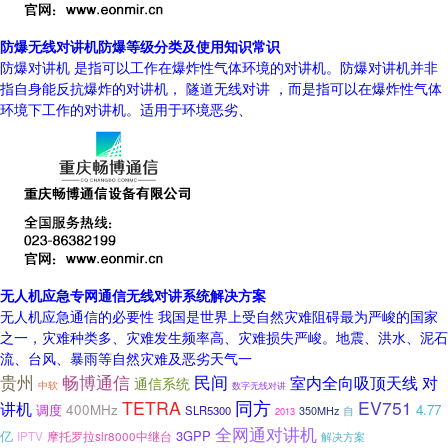
防爆无线对讲机防爆等级分类及使用知识常识
防爆对讲机 是指可以工作在爆炸性气体环境的对讲机。防爆对讲机并非
指自身能反抗爆炸的对讲机， 隧道无线对讲 ，而是指可以在爆炸性气体
环境下工作的对讲机。适用于环境恶劣、
无人机应急专网通信无线对讲系统解决方案
无人机应急通信的必要性 我国是世界上受自然灾难阻碍最为严峻的国家
之一，灾难种类多、灾难发生频率高、灾难损失严峻。地震、洪水、泥石
流、台风、暴雨等自然灾难及恶劣天气一
贵州
畅博通信
民间
室内全向吸顶天线
对
通信系统
中软
数字无线对讲
TETRA
同方
EV751
讲机
调度
400MHz
4.77
SLR5300
350MHz
自
2013
全网通对讲机
亿
3GPP
IPTV
摩托罗拉slr8000中继台
解决方案