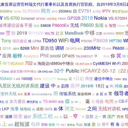
兼首席运营官柯瑞文代行董事长以及首席执行官职权。自2019年3月8日
同方
自
EV751
SLR5300
IPTV
400MHz
350MHz
摩托罗拉slr
4.77亿
2013
TETRA
W
2018
Nokia
GP328
VS-5700
VS-5700H
Inmarsat
治理系统
MTX900
P6600i
无线
P8600
畅博通信设备手册
P8600Ex
实现
智慧
E8608
全
宏拓
PD500
雪
中移
2019
软
5111UV
MateBook
赴京
9000
VoLTE
200
江苏
800MHz
电网
TD950
WiFi
P8608
Tony
W
HP780
项目建设
LiTRA
经
PTX700
新吉信
调研
台
Mini
230MHz
8268
P6600
2016
CB-GFQ-400
FD-998
--2015
C
Phil
7
极蜂
应用
冀
你
DP405
Analytics
3000M
半
聊
、
TALKABOUT
IPv6
讲
702
海能达rd980s中继台
CytiMESH
Wi-Fi
200
RFT-BDA400
问
CB-ANT-400-N
32个
Public
HCAAYZ-50-12（22
Class
威泰克斯r70中继台
D
CB-OHQ-400
1日起
而使
建伍中继台
BDA400
1000部
诺
钢盔铁甲
1.4G
5GHz
Strategy
TS2601
壁垒
建设
质押
风景区无线对讲系统
中
18日
启用
2016年
河南
构
这
疏
源
用
领导
传输系统
常
讲室外天线
后
发展
振奋精神
微
软件
掀
原
室外全向玻璃钢天线
。
值
返
电用
东方通信
综合
CB-
TS-8400
式
建
9元
摩托罗拉
您
经营
富
比
ISP
体
河北
之间
无线对讲机
海事
LKP
核电站
成都
Norsat
GoTa
刷
黑
GP
的
系统工程
窄
以
“
隆重
求
汉胜
国产
淄博
设计
而
穷冬
之一
™
惊
了
风景
超短波
上
电梯
有
拨
各
App
台
加速
用于
公
空间
楼梯
发布会
0
油田
7个
94.7