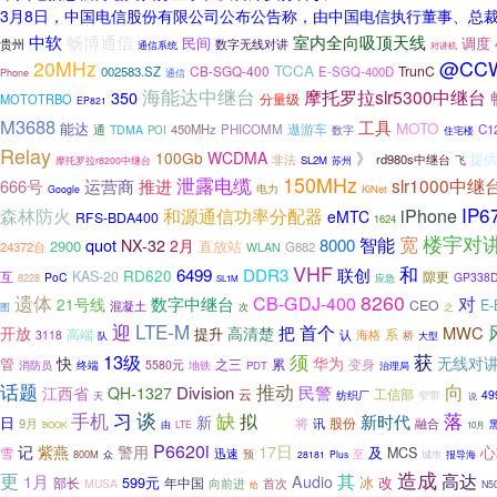
3月8日，中国电信股份有限公司公布公告称，由中国电信执行董事、总裁
中软
畅博通信
室内全向吸顶天线
民间
调度
贵州
数字无线对讲
通信系统
对讲机
20MHz
@CC
TCCA
CB-SGQ-400
TrunC
002583.SZ
E-SGQ-400D
通信
Phone
海能达中继台
摩托罗拉slr5300中继台
350
分量级
MOTOTRBO
EP821
M3688
工具
MOTO
能达
遨游车
通
450MHz
PHICOMM
C1
TDMA
POI
数字
住宅楼
Relay
100Gb
WCDMA
》
提供
rd980s中继台
非法
SL2M
苏州
飞
摩托罗拉r8200中继台
150MHz
泄露电缆
运营商
slr1000中继
666号
推进
电力
KiNet
Google
IP6
森林防火
和源通信功率分配器
iPhone
eMTC
RFS-BDA400
1624
宽
楼宇对
智能
quot
8000
NX-32
2月
2900
直放站
24372台
G882
WLAN
VHF
和
6499
DDR3
联创
RD620
KAS-20
隙更
互
PoC
GP338
应急
8228
SL1M
8260
遗体
CB-GDJ-400
对
数字中继台
21号线
CEO
E-
混凝土
图
次
之
迎
LTE-M
首个
把
MWC
开放
高清楚
提升
高端
认
海格
系
3118
桥
大型
队
须
13级
获
快
华为
无线对
管
之三
累
变身
5580元
消防员
终端
地铁
PDT
治理局
话题
向
推动
Division
民警
江西省
QH-1327
云
工信部
窄带
49
天
纺织厂
说
习
谈
缺
落
手机
拟
新时代
新
日
高速
股份
9月
将
讯
融合
由
LTE
BOOK
10月
P6620i
警用
17日
记
紫燕
心
及
雪
MCS
迅速
至
800M
预
众
28181
Plus
城市
报导海
造成
更
高达
其
1月
Audio
冰
改
部长
599元
年中国
向前进
MUSA
首次
给
N5