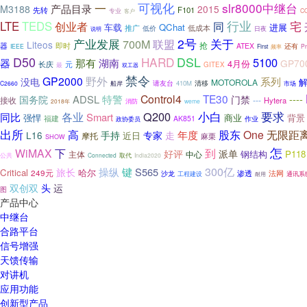
可视化
slr8000中继台
一
产品目录
M3188
2015
F101
先转
专业
客户
C
行业
宅
LTE
TEDS
同
创业者
QChat
进展
车载
推广
低成本
低价
说明
日夜
2号
产业发展
700M
关于
联盟
Liteos
抢
器
即时
ATEX
还有
IEEE
First
频率
P
D50
HARD
DSL
5100
器
湖南
那有
GP70
4月份
元
长庆
最
GITEX
双工器
禁令
野外
GP2000
系列
没电
MOTOROLA
清移
船岸
请友台
410M
市场
C2660
Control4
TE30
ADSL
特警
----
国务院
门禁
接收
---
Hytera
消防
2018年
weme
小白
Q200
要求
各业
同比
Smart
强悍
商业
背景
福建
AK851
作业
政协委员
出所
股东
高
年度
One
无限距
手持
专家
走
L16
近日
摩托
麻栗
SHOW
怎
下
到
WiMAX
好评
派单
钢结构
P118
主体
中心
公共
Connected
取代
India2020
键
300亿
操纵
S565
旅长
Critical
哈尔
249元
渗透
法网
沙龙
工程建设
通讯系
耐用
双创双
头
运
图
产品中心
中继台
合路平台
信号增强
天馈传输
对讲机
应用功能
创新型产品