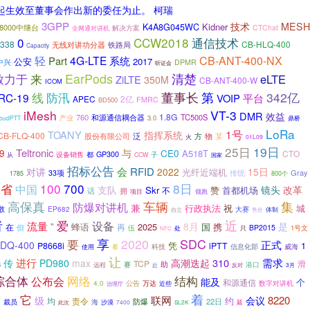
起生效至董事会作出新的委任为止。 柯瑞
3GPP
技术
MESH
Kidner
K4A8G045WC
8000中继台
CTChat
解决方案
全网通对讲机
CCW2018
通信技术
0
338
CB-HLQ-400
铁路局
无线对讲功分器
Capacity
轻
4G-LTE
CB-ANT-400-NX
Part
系统
公安
2017
中兴
DPMR
听证会
EarPods
致力于
来
清楚
eLTE
ZiLTE
350M
CB-ANT-400-W
ICOM
第
线
防汛
董事长
342亿
RC-19
VOIP
平台
APEC
2亿
FMRC
BD500
iMesh
VT-3
DMR
效益
1.8G
760
和源通信耦合器
TC500S
产业
3.0
loudPTT
鼎桥
LoRa
1号
TOANY
指挥系统
CB-FLQ-400
泛
股份有限公司
方
物
某
火
01L09
25日
19日
Teltronic
与
CE0
9
A518T
CTO
都
GP300
子
设备销售
从
CCW
国家
）
招标公告
会
RFID
对讲
2022
15日
光纤近端机
Gray
33项
传统
800个
1785
省
100
700
8日
中国
镜头
支队
改革
Skr
赞
首都机场
不
拥
话
项目
领跑
高保真
车辆
集
防爆对讲机
兼
行政执法
祝
城
散
EP682
大赛
体制
自立
售价
近
者
爱
流量
设备
”
8月
是
蜂语
2025
国
携
在
再
但
BP2015
伍
只
1号文
处
NFC
享
SDC
2020
要
正式
FDQ-400
凭
1
P8668i
iPTT
科技
看
信息化部
威海
使用
让
进行
310
需求
传
PD980
max
高潮迭起
TCP
滑
S
助
远程
赛
港口
赴
反对
3月
网络
综合体
公布会
结构
能及
个
和源通信
4.0
公告
万达
数字对讲机
近些
治理厅
着
它
联网
8220
级
会议
约
司
均
责令
防爆
22日
裁员
海
沙漠
7400
延
此次
SL2K