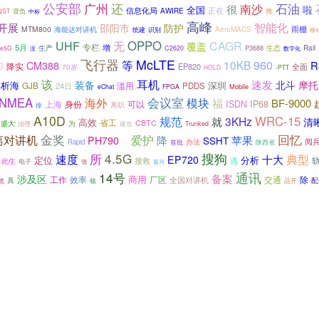
公安部
广州
还
石油
南沙
很
啦
全国
信息化局
正在
AWIRE
推
QST
背负
中标
高峰
智能化
开展
邵阳市
防护
雨棚
MTM800
海能达对讲机
AeroMACS
统建
识别
移
OPPO
UHF
无
CAGR
覆盖
专栏
5月
增
生态
生产
P3688
Rail
re5G
没
C2620
数字化
飞行器
McLTE
等
960
10KB
CM388
R
0
降实
EP820
全面
70岁
HOLD
-PTT
该
耳机
速发
摩托
装备
北斗
解析海
深圳
GJB
滥用
24日
PDDS
Mobile
eChat
FPGA
会议室
NMEA
海外
模块
福
BF-9000
ISDN
IP68
上海
身份
可以
离职
徐
A10D
规范
WRC-15
3KHz
就
清
高效
省工
CBTC
盛大
为
建造
治理
Trunked
金奖
回忆
离对讲机
爱护
降
苹果
PH790
SSHT
阅
Rapid
小
首批
办法
陕西省
4.5G
搜狗
速度
所
典型
十大
EP720
定位
分析
搜救
此生
遇
电子
强
嘉兴
14号
通讯
备案
涉及区
商用
工作
效率
交通
除
厂区
具
全国对讲机
配
统
核
品开