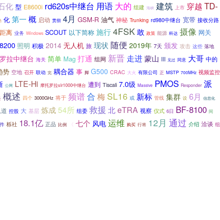
石化
rd620s中继台
用语
大的
建筑
TD-
穿越
型
E8600i
组建
上市
海峡
4月
概
第一
化
GSM-R
油气
宽带
启动
神秘
Trunking
rd980中继台
接收分路
动
贯彻
4FSK
摄像
施行
敢
距离
以下简称
SCOUT
网关
业务
能源
Windows
政策
科达
随便
8200
现状
2014
无人机
2019年
颁发
照明
积极
旅
7天
攻击
这些
落地
新晋
走进
大哥
罗拉中继台
打通
蒙山
简单
Mag
组网
III
中的
海关
同意
见过
耦合器
G500
趋势
事
空地
视频监控
联动
CRAC
召开
有限公司
正
MSTP
完
脚
大火
700MHz
派
PMOS
LTE-Hi
7.0级
晰
遭到
Tiscali
摩托罗拉slr1000中继台
Massive
Responder
公网
概述
频谱
合
SL16
新标
6月
梅
集群
将于
兵
四个
管线
3000GHz
或
设
信息化
救援
BF-8100
54所
eTRA
炼成
北
轨道
大
基层
视察
仪式
组委
控股
6日
间
通过
12月
18.1亿
运维
七个
风电
洽谈
栎社
正品
介绍
件
《
组
购买
比例
行将