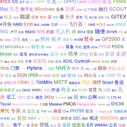
无
覆盖
C2620
增
OPPO
P3688
ATEX
UHF
5月
CAGR
关于
没
生产
专栏
生态
Windows
施行
SCOUT
Rail
距离
数字化
业务
以下简称
4FSK
能源
GITEX
最
长庆
元
科达
器
摄像
网关
那有
敢
D50
湖南
DSL
政策
双工器
飞行器
4月份
5100
70岁
HARD
HOLD
EP820
降实
10KB
CM388
GP700
等
McLTE
960
无人机
随便
照明
旅
积极
现状
R8200
2014
2019年
-PTT
全面
7天
落
船岸
GP2000
野外
禁令
没电
系
410M
请友台
颁发
地
C2660
攻击
清移
这些
该
解析海
FPGA
装备
PDDS
列
滥用
MOTOROLA
耳机
24日
市场
GJB
eChat
走进
简单
新晋
北斗
Mag
Mobile
速发
打通
海关
组网
摩托罗拉中继台
深圳
国务院
Control4
ADSL
III
大哥
接收
weme
同意
特警
中的
见过
蒙山
2018年
---
Hytera
NMEA
门禁
模块
海外
TE30
可以
会议
消防
徐
----
上海
离职
IP68
脚
ISDN
联动
耦合器
G500
室
趋势
身份
BF-9000
福
召开
空地
事
大
完
MSTP
同比
各业
强悍
正
700MHz
CRAC
Smart
有限公司
火
视频监控
商业
高
作业
背景
为
政协委员
治理
AK851
A10D
Q200
小白
要求
福建
盛大
省工
就
效
公网
3KHz
建造
规范
遭到
CBTC
LTE-Hi
Trunked
WRC-15
清晰
SHOW
PMOS
Tiscali
Responder
Massive
7.0级
摩托罗拉slr1000中继台
派出所
L16
专家
摩托
PH790
近日
麻栗
高
股东
小
走
无限距离
One
手持
金奖
年度
Rapid
首批
3000GHz
概述
苹果
办法
回忆
陕西省
对讲机
四个
SSHT
阅兵
降
爱护
合
管线
信息化
6月
将于
集群
公共
设
WiMAX
新标
或
主体
频谱
梅
SL16