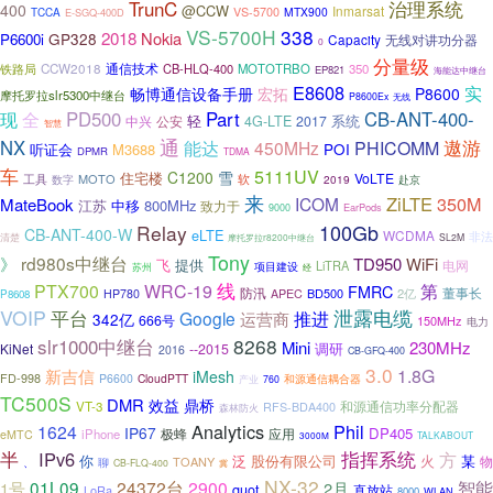
TrunC
治理系统
400
@CCW
Inmarsat
VS-5700
MTX900
TCCA
E-SGQ-400D
VS-5700H
338
2018
Nokia
GP328
P6600i
Capacity
无线对讲功分器
0
分量级
CCW2018
通信技术
CB-HLQ-400
MOTOTRBO
350
铁路局
EP821
海能达中继台
E8608
实
畅博通信设备手册
宏拓
P8600
摩托罗拉slr5300中继台
P8600Ex
无线
PD500
Part
CB-ANT-400-
现
全
轻
系统
中兴
公安
4G-LTE
2017
智慧
通
遨游
NX
能达
450MHz
PHICOMM
POI
听证会
M3688
DPMR
TDMA
车
5111UV
C1200
雪
住宅楼
VoLTE
MOTO
工具
软
2019
赴京
数字
来
ZiLTE
350M
ICOM
MateBook
江苏
中移
800MHz
致力于
EarPods
9000
100Gb
Relay
CB-ANT-400-W
eLTE
WCDMA
非法
清楚
摩托罗拉r8200中继台
SL2M
Tony
rd980s中继台
》
TD950
WiFi
飞
提供
电网
LiTRA
项目建设
苏州
经
线
PTX700
WRC-19
第
FMRC
防汛
董事长
BD500
2亿
HP780
APEC
P8608
VOIP
平台
泄露电缆
推进
Google
运营商
342亿
666号
150MHz
电力
slr1000中继台
8268
Mini
230MHz
调研
KiNet
--2015
2016
CB-GFQ-400
3.0
1.8G
新吉信
iMesh
FD-998
P6600
CloudPTT
产业
和源通信耦合器
760
TC500S
DMR
效益
鼎桥
和源通信功率分配器
VT-3
RFS-BDA400
森林防火
Analytics
Phil
1624
IP67
DP405
极蜂
iPhone
应用
eMTC
TALKABOUT
3000M
指挥系统
半
IPv6
方
你
泛
股份有限公司
火
某
物
TOANY
、
聊
CB-FLQ-400
冀
NX-32
智能
01L09
24372台
2900
1号
2月
quot
直放站
LoRa
8000
WLAN