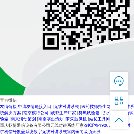

在线客服

7*12 QQ在线，服务咨询

官方微信
友情链接
申请友情链接入口
|
无线对讲系统
|
医药技师招生网
|
无线对讲系
服务热线
统解决方案
|
南京模特公司
|
成都生产厂家
|
臭氧试验箱
|
防水套管
|
淋雨试


恭候聆听，023-86382199手机直接点击
验箱
|
南京活动策划
|
南京演出策划
|
罗茨鼓风机
|
站长工具
|
电动球阀
拨打
重庆畅博通信设备有限公司无线对讲系统厂家
渝ICP备19003103号-2
对
讲机信号覆盖系统
数字无线对讲系统
室内全向吸顶天线