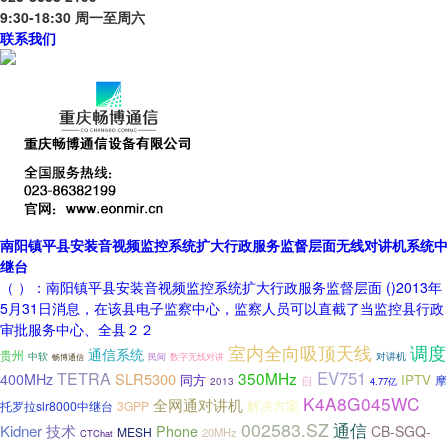
9:30-18:30 周一至周六
联系我们
南阳镇平县安装音视频监控系统扩大行政服务监督层面无线对讲机系统中
继台
（ ）：南阳镇平县安装音视频监控系统扩大行政服务监督层面 ()2013年
5月31日消息，在该县电子监察中心，监察人员可以直截了当监控县行政
审批服务中心、全县２２
室内全向吸顶天线
调度
通信系统
贵州
中软
对讲机
畅博通信
民间
数字无线对讲
EV751
TETRA
350MHz
SLR5300
400MHz
同方
IPTV
自
摩
2013
4.77亿
K4A8G045WC
全网通对讲机
解决方案
托罗拉slr8000中继台
3GPP
002583.SZ
通信
Kidner
技术
Phone
CB-SGQ-
MESH
20MHz
CTChat