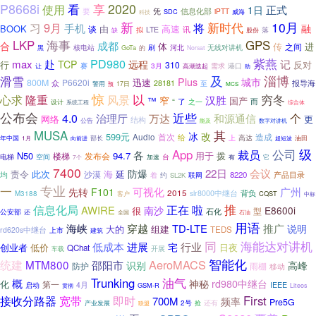
P8668i
看
2020
使用
享
正式
1日
要
凭
信息化部
iPTT
SDC
威海
科技
新
新时代
10月
9月
习
手机
将
融
BOOK
由
高速
谈
LTE
讯
拟
股份
落
缺
LKP
海事
GPS
成都
合
体
传
进
之间
刷
黑
核电站
GoTa
河北
无线对讲机
的
Norsat
紫燕
PD980
max
赴
远程
记
TCP
行
反对
310
需求
港口
赛
3月
让
高潮迭起
助
滑雪
及
淄博
Plus
城市
800M
P6620i
迅速
众
报导海
28181
至
警用
预
17日
MCS
惊
以
穷冬
心求
隆重
风景
汉胜
窄
国产
™
“
而
了
设计
之一
系统工程
综合体
公布会
近些
4.0
个
治理厅
万达
和源通信
网络
更
结构
公告
能及
数字对讲机
MUSA
其
冰
改
599元
造成
Audio
首次
给
部长
上
高达
油田
年中国
1月
超短波
向前进
级
App
裁员
公司
各
N50
94.7
用于
拨
楼梯
发布会
电梯
空间
台
7个
加速
有
它
7400
会议
22日
防爆
责令
海
延
此次
沙漠
8220
均
约
联网
产品目录
着
SL2K
专业
一
可视化
广州
先转
F101
2015
slr8000中继台
背负
M3188
CQST
客户
中标
推
啦
信息化局
正在
AWIRE
南沙
E8600i
很
石化
型
公安部
还
石油
全国
用语
海峡
穿越
TD-LTE
推广
说明
大的
组建
TEDS
rd620s中继台
上市
建筑
海能达对讲机
同
低成本
进展
行业
宅
创业者
低价
日夜
QChat
车载
开展
智能化
AeroMACS
统建
MTM800
邵阳市
识别
高峰
防护
雨棚
移动
油气
Trunking
概
神秘
rd980中继台
化
第一
4月
IEEE
启动
GSM-R
Liteos
贯彻
接收分路器
即时
First
宽带
700M
频率
Pre5G
还有
产业发展
2号
联盟
抢