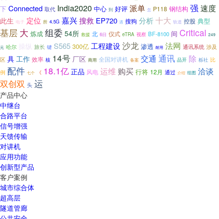
India2020
强
派单
速度
Connected
下
中心
好评
钢结构
P118
取代
到
怎
嘉兴
十大
定位
搜救
EP720
分析
此生
典型
搜狗
控股
电子
4.5G
所
遇
轨道
组委
基层
大
Critical
54所
炼成
间
北
仪式
BF-8100
视察
救援
6日
eTRA
249
沙龙
法网
S565
工程建设
操纵
300亿
渗透
哈尔
旅长
通讯系统
涉及
键
元
耐用
14号
通讯
交通
除
具
工作
厂区
全国对讲机
效率
区
核
比
商用
备案
品开
栎社
配件
18.1亿
运维
购买
洽谈
正品
行将
风电
12月
通过
例
《
组图
介绍
七个
双创双
运
头
产品中心
中继台
合路平台
信号增强
天馈传输
对讲机
应用功能
创新型产品
客户案例
城市综合体
超高层
隧道管廊
公共安全