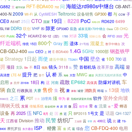
海能达rd980s中继台
RFT-BDA400
问
G882
CB-ANT-
宽
702
楼宇对讲
Teltronic
2009
都
与
400-N
设备销售
从
CytiMESH
GP300
子
Wi-Fi
CCW
CTO
19日
8228
PoC
CE0
25日
RD620
6499
A518T
国家
互
KAS-20
隙更
DDR3
VHF
联创
SL1M
和
应急
GP338D
威泰克斯r70中继台
CB-OHQ-
Class
32个
光
33项
会
对讲
400
HCAAYZ-50-12（22）
Public
RFID
招标公告
1785
2022
纤近端机
800个
图
混凝土
遗体
Gray
次
传统
15日
21号线
数字中继台
1.4G
钢盔铁甲
CB-GDJ-400
5GHz
1000部
CEO
对
E-BDA400
8260
之
壁垒
Strategy
1日起
而使
中国
100
700
话
建伍中继台
诺
省
TS2601
拥
赞
高端
镜头
项目
8日
3118
首都机场
改革开放
迎
支队
不
领跑
队
Skr
认
提升
桥
系
MWC
中
把
LTE-M
高清楚
大型
首个
风景区无线对讲系统
建设
海格
车
疏散
EP682
防爆对讲机
启用
18日
这
构
河南
高保真
质押
2016年
源
售价
祝
辆
13级
地铁
自立
集
行政执法
大赛
消防员
兼
城管
终端
体制
快
累
室外全向玻
之三
须
软件
PDT
治理局
华为
获
变身
无线对讲室外天线
5580元
后
璃钢天线
爱
常
流量
蜂语
发展
传输系统
在
掀
微
”
原
领导者
振奋精神
用
但
伍
是
设备
NFC
话题
再
2025
只
处
国
1号文
QH-1327
BP2015
8月
携
近
推动
民警
纺织厂
天
说
Division
江西省
云
建
499元
比
TS-
向
工信部
窄带
您
ISP
富
CB-FDQ-400
电用
经营
式
综合
摩托罗拉
值
返
8400
东方通信
。