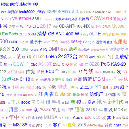
资 招标 的培训基地电视
摩托罗拉slr8000中继台
3GPP
全网通对讲机
技
K4A8G045WC
Kidner
解决方案
IPTV
CCW2018
Nokia
VS-5700H
338
0
铁路局
通信技术
无线对讲功分器
Capacity
2017
中兴
CB-ANT-400-NX
M3688
4G-LTE
听证会
公安
Part
系统
DPMR
轻
eLTE
清楚
CB-ANT-400-W
EarPods
M
350M
摩托罗拉r8200中
ZiLTE
Relay
500
泄露电
董事长
666号
342亿
平台
Google
FMRC
运营商
2亿
第
推进
VOIP
3.0
DMR
鼎桥
耦合器
VT-3
和源通信功率
1.8G
效益
森林防火
TC500S
RFS-BDA400
24372台
某
LoRa
直放站
01L09
2月
2900
火
系统
1号
NX-32
quot
物
方
子
0
8228
PoC
与
A518T
CCW
KAS-20
25日
国家
CE0
CTO
互
都
19日
800个
21号线
传统
次
022
15日
光纤近端机
CB-
Gray
数字中继台
图
遗体
混凝土
日
领跑
3118
高清楚
认
把
LTE-M
高端
镜头
改革开放
迎
队
赞
首都机场
提升
首个
地铁
之三
祝
13级
赛
须
体制
快
PDT
华
5580元
累
变身
治理局
消防员
终端
城管
兼
江西省
Division
纺织厂
窄
15
云
民警
工信部
推动
是
1号文
QH-1327
天
话题
新时代
9月
讯
正式
谈
拟
习
新
手机
缺
高速
将
股
威海
BOOK
由
1日
LTE
众
迅速
滑雪
警用
28181
及
MCS
17日
至
P6620i
记
预
800M
紫燕
反对
城
Plus
年中国
MUSA
改
Audio
冰
其
向前进
1月
首次
个
上
造成
部长
机
更
599元
给
高达
M3188
可视化
一
客户
背负
目录
2015
F101
专业
先转
广州
slr8000中继台
CQST