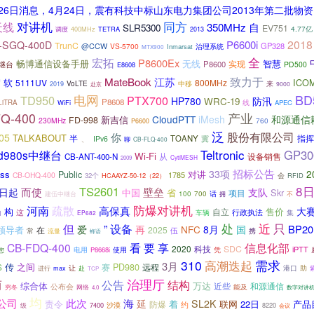
)4月26日消息，4月24日，震有科技中标山东电力集团公司2013年第二批物
对讲机
天线
同方
自
350MHz
SLR5300
EV751
4.77亿
400MHz
TETRA
调度
2013
2018
P6600i
-SGQ-400D
TrunC
@CCW
GP328
VS-5700
治理系统
Inmarsat
MTX900
宏拓
全
P8600Ex
畅博通信设备手册
无线
智慧
中继台
P8600
实现
PD500
E8608
雪
江苏
致力于
MateBook
软
5111UV
800MHz
ICO
中移
VoLTE
来
2019
赴京
9000
BD
电网
TD950
PTX700
HP780
防汛
WRC-19
P8608
LiTRA
WiFi
线
APEC
Q-400
产业
CloudPTT
iMesh
和源通信
新吉信
FD-998
230MHz
760
P6600
泛
股份有限公司
、
你
05
TALKABOUT
半
指挥
TOANY
IPv6
冀
聊
CB-FLQ-400
Teltronic
GP30
d980s中继台
Wi-Fi
从
CB-ANT-400-N
设备销售
CytiMESH
2009
招标公告
33项
2
ass
对讲
Public
1785
CB-OHQ-400
会
32个
HCAAYZ-50-12（22）
RFID
8
TS2601
而使
壁垒
1日起
支队
省
Skr
中国
项目
100
700
话
建伍中继台
拥
不
防爆对讲机
河南
疏散
高保真
大
构
售价
自立
行政执法
这
集
车辆
日
EP682
处
近
只
但
”
设备
BP20
爱
再
NFC
8月
国
领导者
在
2025
伍
携
常
流量
蜂语
信息化部
CB-FDQ-400
看
要
享
2020
科技
SDC
iPTT
您
电用
P8668i
使用
凭
310
高潮迭起
需求
3月
之间
S
传
PD980
远程
赛
让
港口
助
进行
max
赴
TCP
治理厅
而
公告
结构
综合体
万达
近些
和源通信
公布会
能及
穷冬
网络
数字对讲
4.0
均
海
公司
此次
延
SL2K
责令
着
联网
22日
产品
防爆
沙漠
约
7400
8220
级
会议