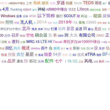
穿越
TEDS
海峡
建筑
组建
用语
8600i
上市
大的
rd620s中继台
TD-LTE
推广
4月
Liteos
神秘
rd980中继台
Trunking
IEEE
宽带
GSM-R
油气
接收分路器
彻
以下简称
能源
摄
Windows
施行
SCOUT
敢
科达
业务
4FSK
距离
政策
无人机
2014
2019年
照明
C2660
落地
200
7天
积极
旅
没电
现状
随便
攻
颁发
北斗
III
新晋
组网
走进
见过
打通
摩托罗拉中继台
Mag
海关
蒙山
简单
同意
耦合器
有限公司
正
召开
脚
大火
空地
事
00
完
趋势
CRAC
联动
G500
遭到
LTE-Hi
摩托罗拉slr1000中继台
WRC-15
d
Tiscali
清晰
就
公网
7.0级
M
概述
回忆
设
四个
合
信
阅兵
新标
频谱
集群
或
SL16
西省
管线
3000GHz
将于
梅
基层
BF-
典型
组委
54所
eTRA
控股
仪式
大
轨道
大
救援
北
炼成
视察
6日
配件
品开
案
除
栎社
风电
七个
18.1亿
通讯
比例
《
购买
交通
运维
正品
行将