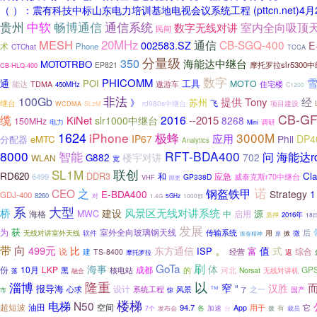
（ ）：震有科技中标山东电力培训基地电视会议系统工程 (pttcn.net
贵州
通信系统
中软
畅博通信
室内全向吸顶
数字无线对讲
民间
MESH
20MHz
通信
CB-SGQ-400
002583.SZ
E
术
Phone
CTChat
TCCA
分量级
350
海能达中继台
MOTOTRBO
摩托罗拉slr5300
EP821
CB-HLQ-400
数字
PHICOMM
通
POI
工具
MOTO
能达
住宅楼
TDMA
遨游车
450MHz
C1200
非法
100Gb
经
提供
Tony
苏州
》
继台
rd980s中继台
飞
项目建设
WCDMA
SL2M
CB-GF
缆
2016
KiNet
--2015
slr1000中继台
8268
150MHz
电力
调研
Mini
1624
iPhone
极蜂
3000M
应用
IP67
Phil
DP4
分配器
eMTC
Analytics
8000
RFT-BDA400
智能
问
海能达r
楼宇对讲
702
G882
WLAN
宽
SL1M
联创
RD620
DDR3
Cl
和
应急
6499
GP338D
威泰克斯r70中继台
VHF
隙更
诺
CEO
之
钢盔铁甲
E-BDA400
Strategy
GDJ-400
8260
对
5GHz
1000部
1.4G
系
大型
桥
风景区无线对讲系统
建设
源
海格
MWC
中
启用
2016年
质押
18
发展
获
为
室外全向玻璃钢天线
传输系统
无线对讲室外天线
用
后
软件
微
掀
振奋精神
原
带
向
。
499元
比
东方通信
值
式
ISP
富
综合
说
建
经营
TS-8400
返
摩托罗拉
GoTa
刷
体
海事
份
10月
LKP
成都
GP
黑
的
核电站
河北
Norsat
无线对讲机
融合
落
淄博
隆重
以
窄
汉胜
报导海
“
设计
系统工程
风景
™
之一
心求
国产
市
惊
了
楼梯
电梯
N50
超短波
油田
空间
94.7
它
各
加速
App
用于
有
发布会
台
拨
7个
裁员