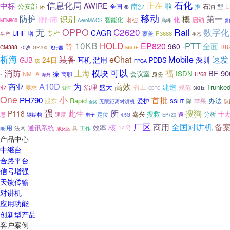
石化
信息化局
正在
中标
AWIRE
啦
公安部
南沙
E
全国
石油
型
推
还
很
移动
防护
识别
第一
概
邵阳市
雨棚
化
智能化
启动
AeroMACS
高峰
MTM800
贯
无
OPPO
C2620
Rail
数字化
CAGR
UHF
专栏
覆盖
P3688
生产
增
生态
10KB
HOLD
-PTT
EP820
等
全面
960
R8
CM388
70岁
GP700
飞行器
McLTE
析海
装备
eChat
Mobile
速发
滥用
深圳
GJB
24日
耳机
PDDS
该
FPGA
可以
福
消防
模块
上海
BF-90
会议室
ISDN
徐
-
NMEA
身份
IP68
离职
海外
A10D
为
高效
商业
建造
治理
盛大
省工
Trunke
业
要求
规范
背景
3KHz
CBTC
One
小
PH790
首批
Rapid
办法
股东
爱护
降
苹果
SSHT
无限距离对讲机
陕
金奖
强
搜狗
所
此生
P118
嘉兴
搜救
分析
十
怎
速度
定位
钢结构
电子
遇
4.5G
EP720
厂区
商用
备
全国对讲机
核
通讯系统
效率
14号
耐用
工作
法网
具
涉及区
产品中心
中继台
合路平台
信号增强
天馈传输
对讲机
应用功能
创新型产品
客户案例