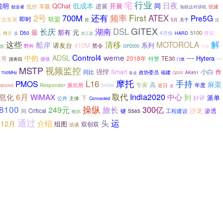
行业
宅
日夜
低成本
说明
QChat
开展
同
低价
车载
进展
统建
海能达对讲机
创业者
还有
频率
First
2号
700M
ATEX
Pre5G
联盟
产业发展
即时
抢
5月
关于
没
GITEX
长庆
DSL
像
湖南
最
那有
元
5100
D50
4月份
降实
网关
双工器
HARD
器
清移
解
这些
MOTOROLA
船岸
请友台
410M
系列
禁令
野外
击
GP2000
市场
Control4
weme
---
中的
ADSL
Hytera
大哥
2018年
特警
TE30
---
接收
国务院
门禁
MSTP
视频监控
强悍
Smart
小白
作
同比
政协委员
福建
700MHz
各业
AK851
Q200
摩托
手持
L16
PMOS
麻栗
专家
高
派出所
年度
assive
Responder
近日
SHOW
走
取代
6月
WiMAX
India2020
中心
息化
到
派单
下
好评
公共
主体
Connected
8100
操纵
300亿
249元
旅长
沙龙
间
Critical
键
工程建设
渗透
S565
哈尔
通过
运
介绍
头
12月
组图
双创双
洽谈