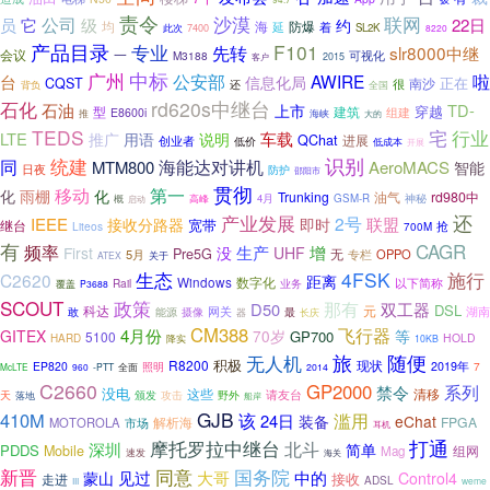
责令
沙漠
联网
公司
级
员
它
22日
约
均
海
防爆
着
延
此次
7400
SL2K
8220
产品目录
专业
F101
先转
slr8000中继
一
会议
M3188
可视化
2015
客户
广州
中标
啦
台
公安部
AWIRE
信息化局
正在
CQST
南沙
很
还
背负
全国
rd620s中继台
石化
石油
TD-
上市
型
建筑
穿越
E8600i
组建
推
海峡
大的
TEDS
宅
行业
LTE
车载
推广
用语
说明
QChat
创业者
进展
低价
低成本
开展
统建
识别
同
海能达对讲机
MTM800
AeroMACS
智能
日夜
防护
邵阳市
贯彻
第一
移动
化
雨棚
化
Trunking
rd980中
油气
神秘
4月
GSM-R
概
高峰
启动
产业发展
还
2号
IEEE
联盟
接收分路器
即时
宽带
继台
抢
Liteos
700M
有
CAGR
频率
没
生产
增
First
UHF
Pre5G
5月
无
专栏
OPPO
关于
ATEX
4FSK
施行
生态
C2620
距离
Windows
数字化
Rail
业务
以下简称
覆盖
P3688
SCOUT
政策
那有
D50
双工器
DSL
科达
元
网关
敢
能源
湖南
摄像
器
最
长庆
CM388
飞行器
4月份
GITEX
70岁
等
GP700
5100
HOLD
HARD
降实
10KB
旅
随便
无人机
积极
R8200
现状
EP820
2019年
7
照明
McLTE
960
-PTT
全面
2014
C2660
GP2000
系列
禁令
没电
这些
清移
天
颁发
攻击
野外
请友台
落地
船岸
GJB
410M
该
滥用
24日
装备
eChat
FPGA
MOTOROLA
解析海
市场
耳机
摩托罗拉中继台
打通
北斗
深圳
简单
PDDS
Mobile
Mag
组网
速发
海关
同意
国务院
新晋
中的
见过
大哥
蒙山
Control4
接收
走进
ADSL
weme
III