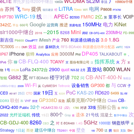
eLTE
WCDMA
SL2M
》
摩托罗拉r8200中继台
非法
rd980s中继
100Gb
提供
LiTRA
电网
苏州
飞
P8608
Tony
台
经
项目建设
TD950
WiFi
PTX700
WRC-19
线
APEC
防汛
HP780
2亿
VOIP
FMRC
董事长
BD500
第
Google
150MHz
电力
KiNet
342亿
推进
运营商
666号
平台
泄露电缆
slr1000中继台
--2015
Mini
230MHz
8268
2016
FD-998
调研
CB-GFQ-400
1.8G
760
3.0
新吉信
iMesh
和源通信耦合器
产业
P6600
CloudPTT
效益
TC500S
森林防火
RFS-BDA400
和源通信功率分配器
鼎桥
1624
DMR
eMTC
VT-3
DP405
iPhone
3000M
极蜂
IP67
TALKABOUT
、
应用
Analytics
Phil
半
你
CB-FLQ-400
指挥系统
方
TOANY
聊
火
股份有限公司
IPv6
冀
泛
某
8000
2900
直放站
WLAN
LoRa
quot
24372台
1号
物
NX-32
2月
01L09
宽
CB-ANT-400-N
G882
楼宇对讲
702
问
智能
RFT-BDA400
海能达
与
Wi-Fi
GP300
设备销售
都
CCW
子
Teltronic
CytiMESH
rd980s中继台
从
2009
19日
PoC
KAS-20
RD620
CE0
国家
6499
25日
互
CTO
8228
SL1M
A518T
威泰克斯r70中继台
GP338D
联创
CB-
Class
应急
DDR3
VHF
和
隙更
32个
招标公告
OHQ-400
33项
Public
对讲
HCAAYZ-50-12（22）
1785
会
RFID
次
800个
遗体
光纤近端机
传统
21号线
混凝土
2022
15日
Gray
数字中继台
图
8260
5GHz
CB-GDJ-400
之
钢盔铁甲
对
1000部
CEO
E-BDA400
1.4G
诺
壁垒
700
建伍中继台
Strategy
1日起
省
而使
拥
Skr
TS2601
中国
项目
话
支队
100