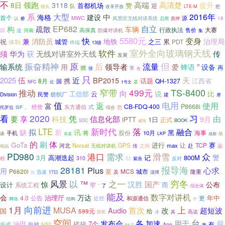
不
高清楚
领跑
高端
8日
3118
提升
首都机场
赞
队
迎
LTE-M
把
镜头
改革开放
大型
系
2016年
海格
中
建设
首个
源
MWC
认
风景区无线对讲系统
18
桥
启用
质押
EP682
自立
构
疏散
车辆
行政执法
大赛
高保真
售价
这
河南
日
防爆对讲机
集
快
5580元
变身
兼
消防员
地铁
治理局
祝
城管
之三
累
体制
PDT
终端
13级
室外全向玻璃钢天线
软件
传
须
华为
获
无线对讲室外天线
发展
原
但
振奋精神
后
输系统
领导者
流量
”
用
爱
蜂语
设备
掀
再
常
微
在
只
伍
2025
近
BP2015
天
携
话题
江西省
8月
QH-1327
国
NFC
处
1号文
是
TS-8400
推动
窄带
499元
向
说
比
工信部
云
纺织厂
民警
建
Division
摩
值
返
电用
使用
富
CB-FDQ-400
P8668i
东方通信
式
经营
。
您
托罗拉
ISP
综合
2020
习
看
由
凭
要
享
科技
信息化部
9月
iPTT
1日
正式
BOOK
SDC
威海
LTE
新时代
落
融合
缺
拟
新
讯
黑
将
股份
海事
手机
10月
谈
核
高速
LKP
成都
的
体
刷
GoTa
进行
赛
TCP
河北
Norsat
GPS
max
让
赴
无线对讲机
之间
远
电站
传
PD980
滑雪
众
港口
需求
3月
高潮迭起
记
800M
警
程
310
助
反对
紫燕
报导海
28181
Plus
心求
用
至
MCS
P6620i
城市
隆重
迅速
17日
及
预
淄博
穷冬
以
之一
风景
™
汉胜
国产
惊
公布
而
设计
系统工程
窄
“
了
综合体
能及
数字对讲机
会
万达
治理厅
年中
4.0
公告
更
近些
和源通信
结构
网络
个
1月
向前进
上
MUSA
首次
Audio
改
超短波
国
给
599元
高达
部长
冰
其
空间
台
发布会
各
加速
用于
裁
油田
楼梯
7个
有
造成
电梯
N50
App
拨
94.7