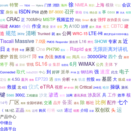
徐
特警
NMEA
上海
会议
模块
门禁
消防
海外
---
----
离职
可以
2018年
Hytera
TE30
ISDN
召开
室
事
身份
BF-9000
IP68
趋势
福
联动
耦合器
G500
空地
完
脚
大火
有限
CRAC
700MHz
MSTP
视频监控
强悍
正
政协委员
各业
同比
Q200
公司
Smart
小白
作业
CBTC
福建
为
A10D
建
AK851
治理
省工
商业
要求
高效
背景
盛大
规范
清晰
公网
LTE-Hi
造
WRC-15
Trunked
就
3KHz
摩托罗拉slr1000中继台
遭到
近
Massive
Tiscali
专家
7.0级
L16
SHOW
高
派出所
摩托
PMOS
Responder
日
Rapid
One
无限距离对讲机
麻栗
PH790
走
手持
金奖
小
年度
股东
降
SSHT
3000GHz
首批
办法
四个
合
爱护
阅兵
陕西省
苹果
概述
频谱
回忆
梅
SL16
WiMAX
6月
将于
主体
管线
集群
公共
下
新标
设
或
信息化
电子
强
速度
派单
取代
到
钢结构
好评
此生
Connected
中心
India2020
怎
P118
基层
EP720
分析
遇
控股
大
4.5G
嘉兴
轨道
搜狗
炼成
定位
所
十大
组委
搜救
典型
仪式
eTRA
操纵
救援
视察
Critical
北
间
哈尔
旅长
6日
54所
249元
BF-8100
键
渗透
涉及区
具
工作
核
沙龙
300亿
效率
S565
法网
通讯系统
工程建设
耐用
厂区
七个
备案
比例
配件
除
交通
栎社
14号
品开
全国对讲机
商用
通讯
双创双
运
正品
行将
头
通过
《
购买
介绍
18.1亿
运维
12月
组图
风电
洽谈
产品中心
中继台
合路平台