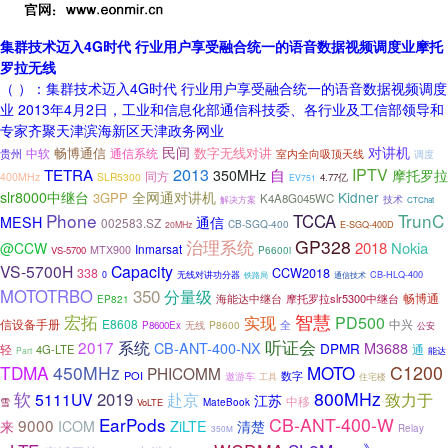
集群技术迈入4G时代 行业用户享受融合统一的语音数据视频调度业摩托
罗拉无线
（ ）：集群技术迈入4G时代 行业用户享受融合统一的语音数据视频调度
业 2013年4月2日，工业和信息化部通信科技委、各行业及工信部领导和
专家齐聚天津滨海新区天津政务网业
民间
对讲机
畅博通信
数字无线对讲
通信系统
贵州
中软
室内全向吸顶天线
调度
2013
IPTV
TETRA
自
350MHz
摩托罗拉
同方
400MHz
SLR5300
4.77亿
EV751
slr8000中继台
全网通对讲机
Kidner
3GPP
K4A8G045WC
技术
解决方案
CTChat
Phone
TrunC
TCCA
MESH
通信
002583.SZ
CB-SGQ-400
E-SGQ-400D
20MHz
GP328
治理系统
2018
Nokia
@CCW
Inmarsat
MTX900
P6600i
VS-5700
VS-5700H
Capacity
CCW2018
338
CB-HLQ-400
0
无线对讲功分器
铁路局
通信技术
350
MOTOTRBO
分量级
畅博通
海能达中继台
摩托罗拉slr5300中继台
EP821
智慧
宏拓
实现
PD500
信设备手册
E8608
中兴
无线
P8600
全
P8600Ex
公安
系统
听证会
2017
CB-ANT-400-NX
M3688
DPMR
通
轻
4G-LTE
Part
能达
TDMA
450MHz
MOTO
C1200
PHICOMM
POI
数字
遨游车
工具
住宅楼
800MHz
软
2019
致力于
5111UV
赴京
江苏
中移
雪
VoLTE
MateBook
EarPods
CB-ANT-400-W
9000
来
ICOM
ZiLTE
清楚
Relay
350M