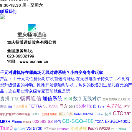
9:30-18:30 周一至周六
联系我们
千元对讲机好在哪商场无线对讲系统？小白变身专业玩家
产品： 1 千元高性价比对讲机首选海能达 在无线电圈子待久了，不免有
想升级设备的冲动。刚刚开始接触对讲机，购买的设备别过是几百元的产
品，这在那些骨灰级专家面前就像是玩
畅博通信
通信系统
贵州
数字无线对讲
中软
民间
室内全向吸顶天线
对
4.77亿
350MHz
TETRA
同方
400MHz
自
SLR5300
讲机
2013
EV751
IPTV
调度
CTChat
解决方案
技术
3GPP
摩托罗拉slr8000中继台
K4A8G045WC
全网通对讲机
Kidner
CB-SGQ-400
E-SGQ-400D
002583.SZ
MESH
Phone
通信
TCCA
20MHz
TrunC
VS-5700
治理系统
GP328
MTX900
P6600i
@CCW
Inmarsat
Nokia
2018