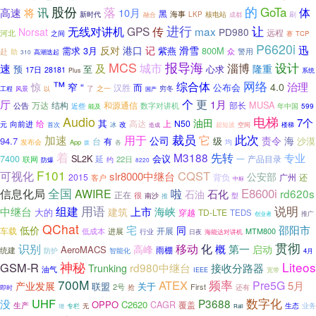
股份
落
的
GoTa
讯
高速
体
将
10月
黑
海事
刷
新时代
LKP
核电站
融合
成都
进行
传
让
无线对讲机
GPS
max
Norsat
PD980
远程
河北
之间
TCP
赛
P6620i
迅
反对
港口
记
滑雪
3月
紫燕
800M
需求
赴
众
警用
助
310
高潮迭起
MCS
报导海
设计
城市
及
淄博
速
隆重
预
至
心求
17日
28181
系统
Plus
™
网络
综合体
治理
惊
窄
“
4.0
汉胜
而
公布会
穷冬
工程
风景
了
之一
以
国产
个
更
厅
1月
MUSA
万达
结构
和源通信
部长
公告
数字对讲机
近些
能及
年中国
599
Audio
电梯
7个
油田
其
给
高达
N50
上
向前进
改
元
首次
冰
造成
超短波
空间
楼梯
裁员
它
此次
加速
用于
海
公司
责令
94.7
级
沙漠
台
有
发布会
均
App
各
拨
着
M3188
先转
专业
SL2K
会议
7400
一
产品目录
延
22日
联网
约
防爆
8220
F101
可视化
CQST
slr8000中继台
公安部
2015
背负
广州
客户
还
中标
全国
信息化局
啦
E8600i
AWIRE
rd620s
石化
石油
正在
很
南沙
型
推
用语
说明
中继台
组建
上市
海峡
建筑
大的
穿越
TD-LTE
TEDS
推广
创业者
QChat
宅
邵阳市
低价
同
车载
开展
低成本
进展
MTM800
行业
日夜
海能达对讲机
贯彻
移动
化
识别
概
第一
高峰
启动
AeroMACS
雨棚
统建
智能化
防护
4月
神秘
Liteos
GSM-R
rd980中继台
接收分路器
Trunking
油气
IEEE
宽带
700M
频率
ATEX
Pre5G
5月
产业发展
关于
联盟
2号
First
还有
抢
即时
数字化
UHF
P3688
没
OPPO
C2620
CAGR
覆盖
生产
生态
业务
专栏
无
增
Rail