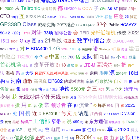
问
702
Wi-
CytiMESH
CB-ANT-400-N
RFT-BDA400
对讲
从
都
Teltronic
子
CCW
Fi
2009
GP300
国家
25日
设备销售
A518T
与
CE0
互
CTO
应急
PoC
8228
VHF
联创
和
隙更
19日
KAS-20
RD620
DDR3
6499
SL1M
GP338D
Class
32个
威泰克斯r70中继台
Public
HCAAYZ-
CB-OHQ-400
对讲
光纤近端机
2022
会
传统
33项
招标公告
50-12（22）
RFID
1785
21号线
数字中继台
图
Gray
次
15日
混凝土
CB-GDJ-400
800个
遗体
1.4G
建伍
对
E-BDA400
诺
8260
1000部
1日起
CEO
5GHz
Strategy
而使
之
钢盔铁甲
支队
中继台
中国
拥
不
TS2601
话
项目
壁垒
700
领跑
省
8日
100
Skr
改革开放
高清楚
把
首都机场
3118
LTE-M
首个
高端
提升
镜头
队
赞
迎
源
18日
认
海格
系
质押
大型
启用
风景区无线对讲系统
2016年
中
桥
MWC
建设
河南
构
疏散
EP682
高保真
行政执法
自立
防爆对讲机
车辆
兼
祝
这
大赛
地铁
之三
集
5580元
治理局
售价
累
快
13级
华为
城管
PDT
体制
终端
消防员
须
变身
无线对讲室外天线
获
室外全向玻璃钢天线
软件
传输系统
发展
用
常
掀
领导者
在
流量
”
再
微
2025
蜂语
原
但
后
振奋精神
爱
设备
伍
国
携
话题
近
1号文
处
Division
BP2015
江西省
是
只
NFC
QH-1327
8月
天
工信部
窄带
说
东方通信
云
499元
推动
纺织厂
民警
比
TS-8400
向
建
摩托罗拉
享
电用
2020
式
您
使用
ISP
要
科技
经营
返
CB-FDQ-400
富
。
P8668i
看
值
综合
BOOK
凭
拟
信息化部
1日
正式
由
LTE
谈
缺
SDC
iPTT
威海
新
手机
9月
习