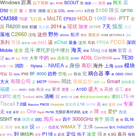
距离
Windows
器
网关
SCOUT
以下简称
敢
政策
4FSK
能源
施行
科达
摄像
5100
降实
D50
长庆
最
那有
湖南
4月份
GP700
DSL
双工器
元
HARD
GITEX
CM388
HOLD
10KB
-PTT
McLTE
960
全
70岁
飞行器
EP820
等
现状
7天
颁发
R8200
2014
面
随便
积极
2019年
无人机
攻击
照明
旅
C2660
落地
这些
野外
船岸
没电
请友台
禁令
410M
MOTOROLA
清移
GP2000
PDDS
市场
该
eChat
系列
深圳
FPGA
24日
装备
滥用
耳机
解析海
GJB
海关
北斗
Mag
摩托罗拉中继台
速发
新晋
Mobile
走
组网
简单
打通
TE30
中的
ADSL
Control4
进
大哥
国务院
III
同意
接收
2018年
蒙山
见过
weme
NMEA
身份
模块
离职
海外
上海
消防
---
Hytera
门禁
特警
----
徐
会议室
耦合器
事
趋势
空地
完
BF-9000
可以
福
IP68
联动
G500
CRAC
脚
ISDN
召开
同比
有限公司
视频监控
Smart
大火
MSTP
正
政协委员
700MHz
强悍
各业
福建
盛大
高效
省工
要求
A10D
商业
背景
为
建造
小白
Q200
AK851
作业
治理
清晰
就
CBTC
规范
遭到
LTE-Hi
Trunked
3KHz
摩托罗拉slr1000中继台
WRC-15
公网
Tiscali
专家
7.0级
L16
高
派出所
PMOS
SHOW
近日
Massive
Responder
摩托
手持
降
One
走
爱护
办法
无限距离对讲机
小
金奖
麻栗
PH790
首批
年度
股东
Rapid
阅兵
3000GHz
SSHT
频谱
将于
四个
陕西省
SL16
苹果
回忆
合
概述
梅
设
下
主体
WiMAX
或
新标
India2020
集群
信息化
管线
6月
公共
取代
Connected
到
定位
强
钢结构
P118
速度
嘉兴
电子
4.5G
此生
搜救
所
中心
派单
怎
好评