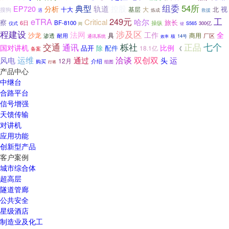
典型
组委
54所
EP720
轨道
控股
分析
十大
基层
大
北
视
搜狗
救援
遇
炼成
工
eTRA
249元
Critical
哈尔
旅长
察
6日
BF-8100
操纵
仪式
300亿
S565
间
键
程建设
涉及区
法网
工作
全
沙龙
具
商用
渗透
耐用
厂区
通讯系统
14号
核
效率
交通
栎社
七个
正品
通讯
国对讲机
比例
品开
除
配件
18.1亿
备案
《
运维
洽谈
双创双
风电
通过
运
头
12月
介绍
购买
组图
行将
产品中心
中继台
合路平台
信号增强
天馈传输
对讲机
应用功能
创新型产品
客户案例
城市综合体
超高层
隧道管廊
公共安全
星级酒店
制造业及化工