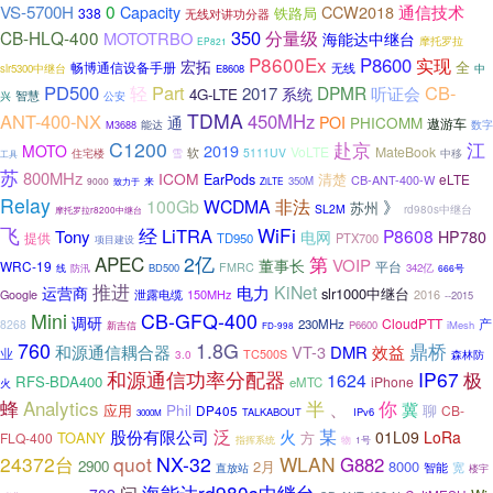
VS-5700H
0
通信技术
CCW2018
Capacity
铁路局
338
无线对讲功分器
350
分量级
CB-HLQ-400
MOTOTRBO
海能达中继台
摩托罗拉
EP821
P8600Ex
P8600
实现
宏拓
全
畅博通信设备手册
无线
slr5300中继台
E8608
中
PD500
Part
CB-
轻
DPMR
2017
听证会
系统
4G-LTE
智慧
兴
公安
TDMA
ANT-400-NX
450MHz
通
POI
PHICOMM
遨游车
数字
M3688
能达
C1200
赴京
江
2019
MOTO
VoLTE
MateBook
软
5111UV
住宅楼
雪
中移
工具
苏
800MHz
ICOM
EarPods
清楚
eLTE
CB-ANT-400-W
350M
9000
来
ZiLTE
致力于
Relay
非法
100Gb
WCDMA
》
苏州
SL2M
rd980s中继台
摩托罗拉r8200中继台
飞
经
WiFi
LiTRA
P8608
Tony
电网
HP780
提供
TD950
PTX700
项目建设
APEC
2亿
第
VOIP
董事长
WRC-19
平台
FMRC
线
BD500
342亿
防汛
666号
推进
KiNet
电力
运营商
slr1000中继台
泄露电缆
150MHz
2016
Google
--2015
CB-GFQ-400
Mini
调研
CloudPTT
产
230MHz
8268
P6600
iMesh
新吉信
FD-998
760
1.8G
鼎桥
和源通信耦合器
VT-3
DMR
效益
业
TC500S
3.0
森林防
和源通信功率分配器
IP67
极
1624
RFS-BDA400
iPhone
eMTC
火
Analytics
、
蜂
半
你
冀
Phil
应用
聊
DP405
CB-
TALKABOUT
IPv6
3000M
某
泛
股份有限公司
火
01L09
LoRa
TOANY
方
FLQ-400
指挥系统
物
1号
24372台
quot
NX-32
WLAN
G882
2900
2月
8000
智能
宽
直放站
楼宇
海能达rd980s中继台