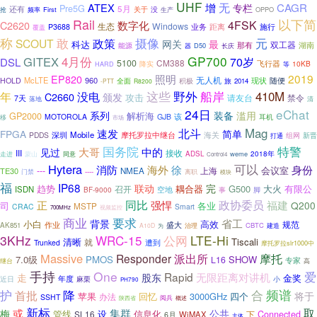
UHF
无
ATEX
增
CAGR
专栏
Pre5G
还有
5月
关于
频率
First
没
OPPO
抢
生产
Rail
以下简
4FSK
数字化
C2620
生态
Windows
业务
距离
P3688
施行
覆盖
称
摄像
元
敢
SCOUT
政策
网关
最
科达
双工器
湖南
能源
那有
器
D50
长庆
4月份
GP700
GITEX
70岁
DSL
5100
CM388
飞行器
10KB
降实
等
HARD
照明
2019
EP820
无人机
McLTE
960
现状
随便
HOLD
全面
旅
积极
2014
-PTT
R8200
这些
410M
野外
船岸
年
没电
C2660
颁发
攻击
请友台
禁令
7天
落地
清
24日
eChat
滥用
系列
装备
GP2000
解析海
MOTOROLA
GJB
该
耳机
移
市场
Mag
北斗
速发
FPGA
简单
深圳
Mobile
摩托罗拉中继台
海关
PDDS
组网
新晋
打通
国务院
特警
见过
大哥
中的
III
接收
蒙山
ADSL
weme
2018年
走进
同意
Control4
Hytera
可以
消防
海外
徐
身份
---
会议室
TE30
NMEA
上海
----
门禁
离职
模块
福
IP68
联动
完
趋势
耦合器
G500
大火
召开
有限公
ISDN
空地
BF-9000
事
脚
正
同比
政协委员
强悍
福建
Q200
各业
司
MSTP
CRAC
Smart
700MHz
视频监控
商业
要求
省工
背景
小白
高效
规范
作业
盛大
AK851
CBTC
A10D
为
治理
建造
3KHz
WRC-15
LTE-Hi
公网
清晰
Tiscali
就
Trunked
遭到
摩托罗拉slr1000中
Massive
Responder
派出所
摩托
7.0级
PMOS
SHOW
L16
专家
继台
高
手持
One
爱
Rapid
无限距离对讲机
股东
走
金奖
近日
年度
麻栗
小
PH790
护
降
合
频谱
首批
将于
苹果
回忆
3000GHz
四个
办法
SSHT
阅兵
陕西省
概述
新标
或
取
集群
梅
公共
管线
设
信息化
Connected
SL16
WiMAX
下
6月
主体