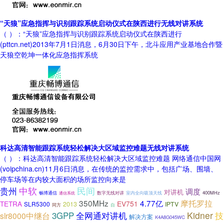
“天狼”应急指挥与识别跟踪系统启动仪式在陕西进行无线对讲系统
（ ）：“天狼”应急指挥与识别跟踪系统启动仪式在陕西进行
(pttcn.net)2013年7月1日消息，6月30日下午，北斗应用产业基地合作暨
天狼空乾坤一体化应急指挥系统
科达高清智能跟踪系统轻松解决大区域监控难题无线对讲系统
（ ）：科达高清智能跟踪系统轻松解决大区域监控难题 网络通信中国网
(voipchina.cn)11月6日消息，在传统的监控需求中，包括广场、围墙、
停车场等在内较大面积的场所监控向来是
中软
民间
贵州
调度
对讲机
数字无线对讲
室内全向吸顶天线
400MHz
畅博通信
通信系统
350MHz
4.77亿
摩托罗拉
TETRA
EV751
SLR5300
2013
IPTV
同方
自
全网通对讲机
Kidner
技
3GPP
slr8000中继台
解决方案
K4A8G045WC