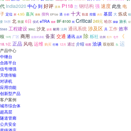
钢结构
速度
好评
P118
此生
代
India2020
中心
强
到
电
怎
派单
十大
子
基层
炼成
嘉兴
搜狗
定位
大
4.5G
轨道
控股
遇
分析
组
所
搜救
EP720
典型
Critical
北
6日
eTRA
BF-8100
249元
哈尔
旅长
救援
54所
仪式
委
操纵
间
键
视察
涉及区
效率
工程建设
通讯系统
工作
沙龙
具
法网
S565
耐用
300亿
渗透
备案
除
《
商用
交通
核
栎社
通讯
厂区
品开
全国对讲机
比例
14号
配件
七个
运
正品
风电
运维
洽谈
介绍
18.1亿
通过
购买
双创双
行将
12月
组图
头
产品中心
中继台
合路平台
信号增强
天馈传输
对讲机
应用功能
创新型产品
客户案例
城市综合体
超高层
隧道管廊
公共安全
星级酒店