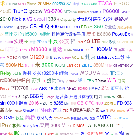
TCCA
术
E-SGQ-
20MHz
002583.SZ
通信
Phone
CTChat
CB-SGQ-400
MESH
TrunC
P6600i
VS-5700
400D
@CCW
MTX900
GP328
Inmarsat
治理系统
Nokia
无线对讲功分器
338
2018
铁路局
VS-5700H
Capacity
0
350
CB-HLQ-400
EP821
分量级
CCW2018
MOTOTRBO
通信技术
海能达中继
E8608
摩托罗拉slr5300中继台
宏拓
P8600Ex
畅博通信设备手册
台
无
公安
轻
中兴
4G-LTE
实现
全
系统
PD500
P8600
智慧
Part
CB-ANT-400-
线
2017
M3688
能达
PHICOMM
听证会
遨游车
DPMR
工具
NX
通
TDMA
450MHz
POI
赴京
江苏
C1200
中
VoLTE
MateBook
MOTO
住宅楼
雪
2019
数字
软
5111UV
来
9000
800MHz
移
350M
ZiLTE
ICOM
EarPods
清楚
致力于
CB-ANT-400-W
WCDMA
非法
摩托罗拉r8200中继台
Relay
eLTE
》
100Gb
SL2M
rd980s中继台
苏州
经
WiFi
提供
电网
LiTRA
Tony
TD950
飞
项目建设
2亿
PTX700
第
董事长
线
FMRC
WRC-19
APEC
BD500
P8608
防汛
HP780
666号
VOIP
运营商
电力
342亿
推进
KiNet
泄露电缆
150MHz
平台
Google
slr1000中继台
2016
8268
CB-GFQ-400
FD-998
--2015
230MHz
Mini
调研
VT-
iMesh
产业
新吉信
和源通信耦合器
1.8G
CloudPTT
760
3.0
P6600
TC500S
鼎桥
eMTC
3
DMR
效益
森林防火
和源通信功率分配器
iPhone
RFS-BDA400
1624
IP67
、
应用
3000M
半
极蜂
TALKABOUT
Analytics
DP405
Phil
火
物
聊
你
泛
指挥系统
IPv6
CB-FLQ-400
股份有限公司
TOANY
冀
某
1号
方