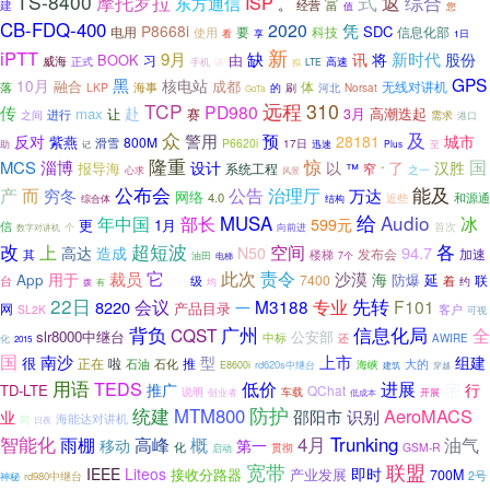
TS-8400
摩托罗拉
式
综合
返
ISP
东方通信
富
。
建
经营
值
您
CB-FDQ-400
2020
凭
P8668i
SDC
电用
科技
信息化部
使用
要
看
享
1日
新
iPTT
新时代
9月
缺
将
讯
股份
BOOK
由
习
威海
正式
高速
手机
谈
LTE
拟
GPS
黑
10月
核电站
融合
成都
体
无线对讲机
落
海事
LKP
的
河北
Norsat
刷
GoTa
TCP
远程
310
PD980
传
赴
max
高潮迭起
让
赛
3月
进行
需求
之间
港口
众
及
警用
预
反对
28181
城市
紫燕
800M
滑雪
P6620i
17日
迅速
至
助
记
Plus
隆重
惊
国
MCS
淄博
设计
以
了
汉胜
报导海
系统工程
™
窄
“
心求
之一
风景
公布会
能及
而
治理厅
产
公告
穷冬
万达
网络
4.0
近些
和源通
综合体
结构
给
Audio
MUSA
年中国
部长
冰
599元
更
1月
信
向前进
首次
数字对讲机
个
改
超短波
各
上
空间
94.7
高达
造成
N50
其
发布会
加速
楼梯
油田
7个
电梯
它
此次
责令
沙漠
裁员
用于
海
App
防爆
延
7400
联
台
级
着
约
有
公司
均
拨
22日
先转
会议
专业
M3188
F101
8220
一
产品目录
网
客户
SL2K
可视
信息化局
背负
广州
CQST
全
slr8000中继台
公安部
中标
还
化
AWIRE
2015
国
南沙
型
上市
组建
很
正在
啦
石油
石化
推
大的
海峡
rd620s中继台
E8600i
建筑
穿越
用语
TEDS
进展
低价
宅
行
推广
TD-LTE
QChat
说明
车载
创业者
低成本
开展
防护
统建
MTM800
AeroMACS
识别
业
邵阳市
海能达对讲机
同
日夜
4月
智能化
概
Trunking
雨棚
高峰
油气
移动
第一
化
GSM-R
启动
贯彻
宽带
联盟
IEEE
Liteos
即时
接收分路器
产业发展
700M
2号
神秘
rd980中继台