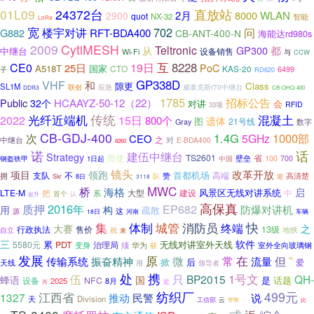
直放站
01L09
24372台
2月
8000
WLAN
2900
quot
NX-32
智能
LoRa
宽
702
楼宇对讲
问
G882
RFT-BDA400
CB-ANT-400-N
海能达rd980s
2009
CytiMESH
Teltronic
都
GP300
从
中继台
设备销售
Wi-Fi
与
CCW
互
8228
CE0
19日
25日
PoC
A518T
国家
CTO
KAS-20
6499
子
RD620
GP338D
VHF
和
隙更
Class
SL1M
应急
威泰克斯r70中继台
联创
DDR3
CB-OHQ-400
1785
招标公告
Public
HCAAYZ-50-12（22）
32个
对讲
会
RFID
33项
光纤近端机
传统
2022
混凝土
15日
800个
遗体
图
21号线
数字
Gray
CB-GDJ-400
1.4G
1000部
次
5GHz
CEO
之
中继台
对
E-BDA400
8260
诺
话
建伍中继台
Strategy
TS2601
省
而使
中国
壁垒
100
700
钢盔铁甲
1日起
镜头
项目
改革开放
领跑
首都机场
支队
不
高端
高清楚
拥
队
赞
Skr
8日
3118
迎
MWC
桥
海格
启
风景区无线对讲系统
LTE-M
把
大型
建设
系
中
首个
认
提升
高保真
2016年
EP682
质押
构
防爆对讲机
用
疏散
这
源
车辆
18日
河南
快
消防员
集
体制
城管
终端
大赛
之
售价
13级
行政执法
地铁
自立
祝
兼
三
软件
无线对讲室外天线
5580元
累
PDT
治理局
变身
须
华为
室外全向玻璃钢
获
发展
”
原
常
在
传输系统
微
但
振奋精神
流量
掀
后
爱
天线
用
领导者
处
携
1号文
伍
只
BP2015
QH-
蜂语
国
是
话题
设备
NFC
2025
8月
近
再
纺织厂
499元
江西省
1327
推动
民警
说
天
Division
工信部
云
窄带
向
比