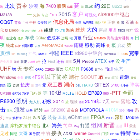
此次
责令
海
延
约
沙漠
7400
22日
8220
联网
均
防爆
着
SL2K
会议
客户
2015
一
slr8000中继台
可视化
M3188
专业
F101
产品目录
先转
信息化局
CQST
正在
石油
很
石
还
啦
背负
中标
全国
AWIRE
推
广州
公安部
南沙
大的
建筑
组建
说
穿越
用语
化
海峡
推广
型
E8600i
TD-LTE
rd620s中继台
TEDS
上市
行业
日
明
车载
低成本
海能达对讲机
创业者
QChat
进展
开展
宅
低价
MTM800
同
移动
第一
夜
雨棚
高峰
概
AeroMACS
统建
启动
邵阳市
化
防护
识别
智能化
IEEE
神秘
贯彻
rd980中继台
宽带
油气
Liteos
4月
GSM-R
接收分路器
Trunking
5月
抢
生产
ATEX
没
还有
Pre5G
First
产业发展
频率
关于
即时
联盟
700M
2号
UHF
专栏
CAGR
无
Rail
生态
P3688
增
覆盖
C2620
数字化
OPPO
以下简称
施行
敢
能源
4FSK
SCOUT
Windows
政策
业务
距离
摄像
科达
湖南
双工器
GITEX
降实
器
长庆
5100
元
HARD
D50
最
4月份
网关
那有
DSL
全面
10KB
-PTT
等
EP820
HOLD
飞行器
McLTE
CM388
960
70岁
GP700
攻
照明
R8200
2014
2019年
落地
积极
7天
无人机
现状
旅
随便
C2660
击
颁发
410M
野外
MOTOROLA
系
GP2000
请友台
清移
禁令
这些
没电
船岸
该
eChat
FPGA
深圳
装备
耳机
列
Mobile
24日
GJB
解析海
滥用
市场
PDDS
组网
新晋
III
海关
速发
简单
打通
摩托罗拉中继台
北斗
蒙山
走进
Mag
接收
特警
中的
weme
见过
大哥
同意
国务院
ADSL
门禁
Control4
TE30
2018年