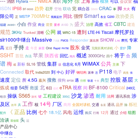
----
海外
徐
---
上海
福
NMEA
模块
可以
消防
Hytera
会议室
离职
身份
有
ISDN
IP68
趋势
CRAC
脚
完
召开
联动
耦合器
空地
大火
事
BF-9000
G500
Smart
700MHz
限公司
强悍
政协委员
同比
MSTP
正
视频监控
各业
Q200
盛大
小白
CBTC
作业
高效
省工
治理
建造
为
商业
背景
福建
要求
A10D
AK851
规范
公网
遭到
摩托罗拉
就
Tiscali
3KHz
LTE-Hi
清晰
Trunked
WRC-15
Massive
slr1000中继台
SHOW
专家
Responder
摩托
派出所
PMOS
L16
7.0级
手持
股东
金奖
高
小
降
走
近日
年度
麻栗
One
无限距离对讲机
爱护
Rapid
PH790
频
SSHT
概述
将于
苹果
陕西省
首批
回忆
合
3000GHz
四个
办法
阅兵
谱
公共
梅
WiMAX
管线
集群
下
新标
6月
SL16
信息化
主体
设
或
P118
Connected
好评
取代
到
电子
中心
India2020
钢结构
派单
怎
此生
强
基层
控股
速度
定位
所
搜救
4.5G
典型
搜狗
遇
嘉兴
大
分析
轨道
EP720
十大
北
Critical
炼成
eTRA
视察
BF-8100
54所
救援
间
组委
6日
249元
仪式
渗透
沙龙
S565
操纵
耐用
涉
工程建设
法网
通讯系统
键
哈尔
旅长
300亿
工作
14号
厂区
及区
栎社
核
商用
交通
通讯
品开
全国对讲机
除
具
备案
效率
《
正品
比例
运维
七个
风电
18.1亿
通过
组图
12月
购买
介绍
配件
行将
头
洽谈
运
双创双
产品中心
中继台