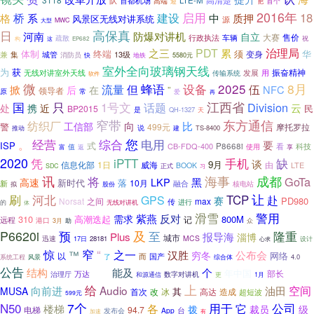
队
首都机场
LTE-M
高清楚
高端
首个
迎
把
2016年
启用
18
格
桥
系
建设
质押
中
风景区无线对讲系统
源
大型
MWC
高保真
日
防爆对讲机
河南
自立
大赛
行政执法
售价
疏散
车辆
这
祝
构
EP682
PDT
累
治理局
之三
体制
须
华
终端
变身
集
13级
兼
城管
消防员
5580元
快
地铁
室外全向玻璃钢天线
为
获
无线对讲室外天线
振奋精神
传输系统
发展
用
软件
微
蜂语
设备
2025
8月
流量
但
伍
掀
NFC
后
在
”
领导者
常
原
爱
再
国
江西省
只
1号文
话题
Division
携
云
处
近
民
BP2015
是
QH-1327
天
窄带
东方通信
纺织厂
向
比
工信部
警
499元
摩托罗拉
说
建
TS-8400
推动
您
经营
。
综合
电用
要
ISP
式
P8668i
CB-FDQ-400
使用
看
科技
值
富
返
享
2020
iPTT
手机
凭
缺
谈
9月
1日
威海
信息化部
由
LTE
BOOK
SDC
正式
习
讯
将
海事
成都
GoTa
LKP
黑
高速
新时代
落
10月
融合
新
核电站
拟
股份
刷
河北
让
TCP
赴
GPS
赛
PD980
Norsat
之间
max
传
进行
的
体
无线对讲机
滑雪
警用
紫燕
反对
需求
310
高潮迭起
800M
远程
记
港口
3月
助
众
P6620i
预
及
至
隆重
报导海
Plus
淄博
城市
迅速
MCS
17日
28181
设计
心求
窄
“
之一
惊
™
汉胜
公布会
穷冬
网络
以
而
国产
系统工程
了
4.0
风景
综合体
公告
结构
个
能及
年中国
近些
部长
万达
治理厅
数字对讲机
更
和源通信
1月
上
给
Audio
空间
向前进
油田
MUSA
其
首次
冰
高达
造成
改
超短波
599元
N50
7个
各
用于
公司
它
楼梯
裁员
拨
级
电梯
94.7
台
发布会
App
有
加速