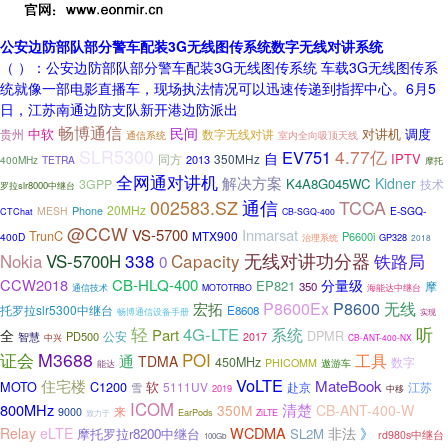
公安边防部队部分警车配装3G无线图传系统数字无线对讲系统
（ ）：公安边防部队部分警车配装3G无线图传系统 车载3G无线图传系
统就像一部电影直播车，现场执法情况可以迅速传递到指挥中心。6月5
日，江苏南通边防支队新开港边防派出
畅博通信
民间
中软
对讲机
调度
贵州
数字无线对讲
通信系统
室内全向吸顶天线
SLR5300
4.77亿
EV751
自
IPTV
350MHz
同方
2013
400MHz
TETRA
摩托
全网通对讲机
解决方案
Kidner
K4A8G045WC
3GPP
技术
罗拉slr8000中继台
TCCA
002583.SZ
通信
20MHz
Phone
MESH
E-SGQ-
CTChat
CB-SGQ-400
@CCW
VS-5700
Inmarsat
TrunC
MTX900
P6600i
400D
GP328
治理系统
2018
无线对讲功分器
338
Capacity
Nokia
VS-5700H
铁路局
0
CCW2018
CB-HLQ-400
分量级
EP821
摩
350
通信技术
MOTOTRBO
海能达中继台
P8600Ex
无线
P8600
宏拓
托罗拉slr5300中继台
E8608
畅博通信设备手册
实现
听
轻
4G-LTE
系统
Part
全
DPMR
公安
PD500
智慧
2017
中兴
CB-ANT-400-NX
证会
M3688
POI
工具
通
TDMA
450MHz
数字
PHICOMM
遨游车
能达
VoLTE
住宅楼
MateBook
MOTO
C1200
软
5111UV
赴京
江苏
雪
2019
中移
ICOM
800MHz
清楚
350M
CB-ANT-400-W
来
9000
EarPods
ZiLTE
致力于
WCDMA
Relay
eLTE
非法
》
摩托罗拉r8200中继台
SL2M
rd980s中继台
100Gb