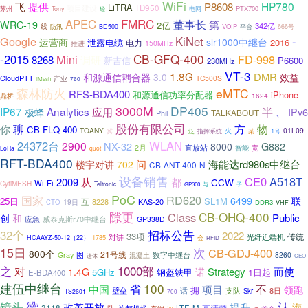
WiFi
飞
HP780
提供
P8608
LiTRA
TD950
项目建设
苏州
PTX700
Tony
经
电网
FMRC
APEC
董事长
WRC-19
第
2亿
342亿
线
VOIP
平台
防汛
BD500
666号
Google
KiNet
-
运营商
slr1000中继台
泄露电缆
2016
电力
推进
150MHz
CB-GFQ-400
-2015
Mini
FD-998
8268
调研
P6600
新吉信
230MHz
VT-3
1.8G
DMR
和源通信耦合器
3.0
效益
CloudPTT
产业
TC500S
760
iMesh
森林防火
eMTC
RFS-BDA400
iPhone
和源通信功率分配器
鼎桥
1624
3000M
DP405
半
IP67
Analytics
应用
IPv6
极蜂
、
TALKABOUT
Phil
股份有限公司
聊
方
物
你
CB-FLQ-400
TOANY
01L09
指挥系统
火
某
1号
冀
泛
24372台
WLAN
2900
NX-32
8000
G882
2月
直放站
智能
宽
LoRa
quot
RFT-BDA400
问
海能达rd980s中继台
楼宇对讲
702
CB-ANT-400-N
设备销售
CE0
A518T
2009
从
都
CCW
Wi-Fi
CytiMESH
Teltronic
子
GP300
与
PoC
RD620
国家
6499
联
25日
SL1M
互
8228
KAS-20
19日
CTO
DDR3
VHF
隙更
CB-OHQ-400
Class
Public
创
和
威泰克斯r70中继台
应急
GP338D
招标公告
32个
2022
33项
对讲
光纤近端机
传统
1785
会
HCAAYZ-50-12（22）
RFID
15日
次
CB-GDJ-400
800个
21号线
Gray
图
混凝土
数字中继台
8260
遗体
CEO
1000部
之
对
Strategy
而使
1.4G
诺
5GHz
钢盔铁甲
1日起
E-BDA400
建伍中继台
100
省
中国
不
项目
领跑
拥
壁垒
8日
话
支队
Skr
TS2601
700
镜头
赞
认
海
改革开放
提升
3118