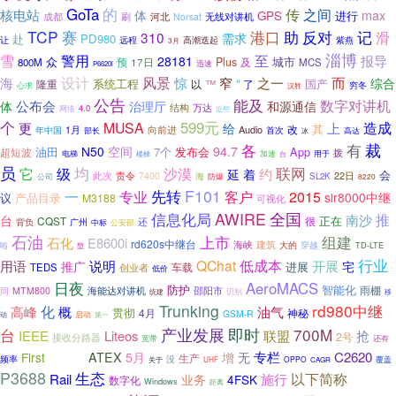
GoTa
的
之间
传
核电站
max
体
GPS
进行
刷
河北
无线对讲机
成都
Norsat
TCP
赛
港口
反对
助
记
310
滑
需求
赴
PD980
让
高潮迭起
远程
紫燕
3月
淄博
至
雪
警用
报导
28181
众
城市
预
Plus
及
800M
17日
MCS
迅速
P6620i
设计
风景
而
海
惊
窄
之一
综合
系统工程
“
国产
以
™
了
隆重
穷冬
心求
汉胜
公告
能及
数字对讲机
公布会
体
治理厅
和源通信
万达
结构
4.0
网络
近些
个
599元
造成
MUSA
更
给
上
改
其
向前进
Audio
年中国
1月
首次
高达
部长
冰
有
裁
各
94.7
N50
空间
油田
7个
发布会
App
超短波
拨
电梯
加速
用于
楼梯
台
员
均
联网
它
级
沙漠
约
延
着
会
此次
责令
7400
海
22日
SL2K
公司
防爆
8220
F101
专业
先转
一
客户
2015
slr8000中继
议
产品目录
M3188
可视化
AWIRE
全国
信息化局
推
南沙
台
CQST
很
正在
还
广州
背负
公安部
中标
石油
组建
上市
石化
E8600i
rd620s中继台
建筑
海峡
穿越
大的
啦
型
TD-LTE
行业
QChat
低成本
用语
说明
开展
推广
宅
车载
进展
TEDS
创业者
低价
日夜
AeroMACS
防护
智能化
雨棚
邵阳市
同
MTM800
海能达对讲机
识别
移
统建
Trunking
rd980中继
化
高峰
概
油气
贯彻
4月
神秘
GSM-R
动
启动
第一
产业发展
台
即时
700M
IEEE
Liteos
联盟
抢
2号
接收分路器
宽带
还有
专栏
C2620
First
Pre5G
ATEX
5月
增
无
生产
频率
没
覆盖
UHF
OPPO
关于
CAGR
P3688
生态
以下简称
Rail
施行
业务
4FSK
数字化
Windows
距离