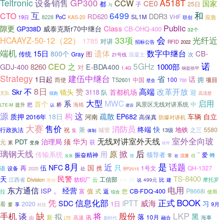
Teltronic
GP300
A518T
设备销售
CCW
CE0
国家
都
子
25日
与
互
6499
和
CTO
DDR3
RD620
SL1M
8228
PoC
VHF
19日
KAS-20
联创
应急
Public
隙更
Class
威泰克斯r70中继台
GP338D
CB-OHQ-400
32个
33项
会
光纤近
HCAAYZ-50-12（22）
1785
对讲
招标公告
RFID
2022
端机
遗体
数字中继台
15日
CB-
800个
图
传统
Gray
混凝土
次
21号线
诺
5GHz
CEO
之
GDJ-400
8260
1000部
E-BDA400
对
1.4G
钢盔铁甲
Strategy
建伍中继台
省
话
1日起
拥
中国
100
项目
而使
TS2601
壁垒
700
8日
不
高端
赞
改革开放
Skr
镜头
首都机场
3118
队
迎
支队
领跑
高清楚
大型
启用
系
MWC
首个
风景区无线对讲系统
中
把
桥
海格
提升
LTE-M
认
建设
源
这
构
18日
疏散
自立
质押
EP682
车辆
2016年
河南
高保真
防爆对讲机
大赛
售价
消防员
兼
终端
快
地铁
行政执法
祝
城管
之三
5580
13级
集
体制
室外全向玻
无线对讲室外天线
华为
PDT
治理局
须
元
获
累
变身
软件
掀
璃钢天线
后
原
用
传输系统
”
领导者
爱
振奋精神
蜂
常
微
但
发展
在
流量
8月
是
话题
近
NFC
国
只
再
伍
携
1号文
QH-1327
语
设备
处
2025
BP2015
民警
TS-8400
天
工信部
向
纺织厂
云
比
摩托罗
江西省
Division
499元
建
推动
说
窄带
东方通信
电用
经营
。
ISP
值
富
返
您
CB-FDQ-400
P8668i
拉
式
综合
使用
BOOK
凭
信息化部
正式
iPTT
威海
SDC
习
2020
1日
看
享
9月
要
科技
缺
LKP
手机
股份
谈
将
拟
黑
落
新
10月
讯
海事
由
高速
融合
LTE
新时代