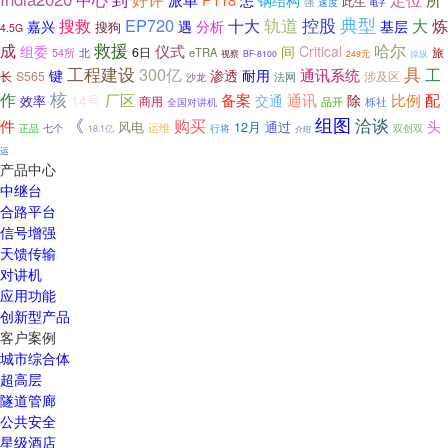
怎
钢结构
此生
强
速度
电子
控股
典型
EP720
十大
轨道
搜救
大
炼
遇
嘉兴
分析
基层
搜狗
4.5G
救援
成
哈尔
仪式
组委
间
Critical
6日
eTRA
旅
54所
北
视察
BF-8100
249元
操纵
工程建设
300亿
具
工
渗透
耐用
通讯系统
键
S565
长
法网
涉及区
沙龙
核
作
厂区
备案
通讯
比例
配
14号
交通
除
效率
商用
品开
栎社
全国对讲机
组图
《
购买
洽谈
件
头
风电
通过
12月
运维
七个
正品
行将
双创双
18.1亿
介绍
运
产品中心
中继台
合路平台
信号增强
天馈传输
对讲机
应用功能
创新型产品
客户案例
城市综合体
超高层
隧道管廊
公共安全
星级酒店