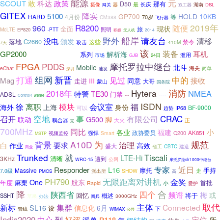
能源
元
SCOUT
敢
科达
政策
那有
D50
长庆
摄像
最
器
湖南
DSL
网关
双工器
GITEX
降实
5100
HOLD
10KB
GP700
HARD
4月份
等
70岁
CM388
飞行器
2019年
R8200
960
随便
现状
全面
旅
McLTE
照明
EP820
-PTT
无人机
2014
积极
野外
船岸
请友台
没电
清移
颁发
C2660
落地
这些
禁令
攻击
410M
7天
MOTOROLA
该
装备
GP2000
耳机
解析海
系列
滥用
市场
24日
GJB
FPGA
摩托罗拉中继台
PDDS
Mobile
北斗
海关
eChat
简单
速发
深圳
组网
打通
新晋
中的
见过
Mag
接收
同意
III
走进
大哥
蒙山
国务院
消防
Hytera
2018年
NMEA
特警
TE30
门禁
ADSL
----
---
Control4
weme
ISDN
徐
离职
会议室
模块
福
身份
海外
上海
BF-9000
可以
IP68
趋势
空地
CRAC
召开
事
有限公司
G500
联动
脚
大火
正
耦合器
完
700MHz
同比
各业
小
福建
强悍
政协委员
AK851
Smart
Q200
视频监控
MSTP
为
规范
背景
A10D
治理
要求
白
作业
高效
盛大
省工
CBTC
建造
商业
Trunked
就
Tiscali
LTE-Hi
清晰
3KHz
遭到
公网
WRC-15
摩托罗拉slr1000中继台
专家
近日
Responder
L16
摩托
手持
Massive
走
7.0级
派出所
SHOW
PMOS
高
无限距离对讲机
PH790
金奖
One
股东
首批
年度
麻栗
小
Rapid
爱护
降
合
四个
陕西省
频谱
梅
或
回忆
将于
概述
SSHT
办法
3000GHz
苹果
阅兵
取代
新标
主体
集群
Connected
SL16
信息化
6月
设
下
管线
WiMAX
公共
India2020
定位
中心
到
好评
派单
P118
所