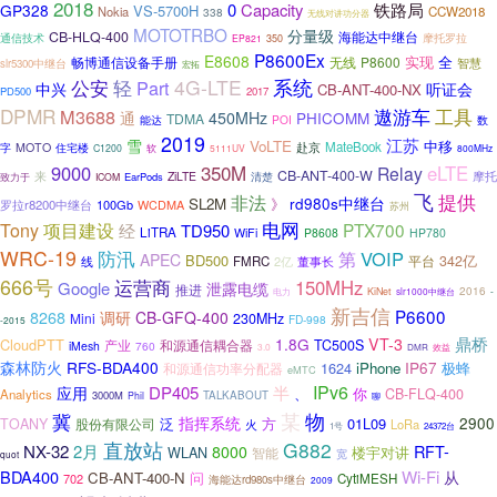
2018
0
Capacity
铁路局
GP328
VS-5700H
Nokia
CCW2018
338
无线对讲功分器
MOTOTRBO
分量级
CB-HLQ-400
海能达中继台
通信技术
摩托罗拉
EP821
350
P8600Ex
E8608
实现
全
畅博通信设备手册
P8600
无线
智慧
slr5300中继台
宏拓
4G-LTE
系统
公安
轻
Part
中兴
听证会
CB-ANT-400-NX
PD500
2017
DPMR
遨游车
M3688
工具
450MHz
PHICOMM
通
TDMA
POI
能达
数
2019
江苏
雪
VoLTE
中移
MateBook
MOTO
住宅楼
赴京
字
C1200
软
5111UV
800MHz
350M
9000
eLTE
Relay
CB-ANT-400-W
摩托
来
ZiLTE
清楚
致力于
EarPods
ICOM
飞
非法
提供
rd980s中继台
SL2M
》
罗拉r8200中继台
100Gb
WCDMA
苏州
电网
Tony
项目建设
PTX700
经
TD950
LiTRA
WiFi
P8608
HP780
WRC-19
防汛
VOIP
第
APEC
BD500
平台
342亿
线
FMRC
2亿
董事长
666号
运营商
150MHz
Google
泄露电缆
推进
2016
电力
KiNet
slr1000中继台
-
新吉信
P6600
8268
调研
CB-GFQ-400
Mini
230MHz
FD-998
-2015
鼎桥
1.8G
VT-3
CloudPTT
产业
和源通信耦合器
TC500S
iMesh
760
3.0
效益
DMR
森林防火
RFS-BDA400
IP67
1624
iPhone
极蜂
和源通信功率分配器
eMTC
IPv6
DP405
半
应用
、
你
CB-FLQ-400
Analytics
3000M
TALKABOUT
Phil
聊
某
物
冀
指挥系统
2900
方
01L09
TOANY
股份有限公司
泛
LoRa
火
1号
24372台
直放站
G882
NX-32
2月
RFT-
8000
楼宇对讲
WLAN
智能
宽
quot
BDA400
Wi-Fi
从
CB-ANT-400-N
问
702
CytiMESH
海能达rd980s中继台
2009