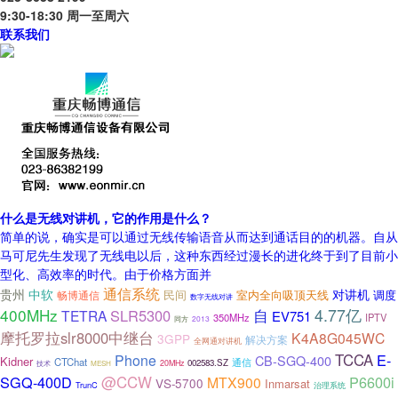
9:30-18:30 周一至周六
联系我们
什么是无线对讲机，它的作用是什么？
简单的说，确实是可以通过无线传输语音从而达到通话目的的机器。自从
马可尼先生发现了无线电以后，这种东西经过漫长的进化终于到了目前小
型化、高效率的时代。由于价格方面并
通信系统
贵州
中软
对讲机
民间
室内全向吸顶天线
畅博通信
调度
数字无线对讲
400MHz
4.77亿
SLR5300
自
TETRA
EV751
350MHz
IPTV
2013
同方
摩托罗拉slr8000中继台
K4A8G045WC
3GPP
解决方案
全网通对讲机
TCCA
E-
Phone
CB-SGQ-400
Kidner
CTChat
通信
002583.SZ
20MHz
技术
MESH
SGQ-400D
@CCW
P6600i
MTX900
VS-5700
Inmarsat
TrunC
治理系统