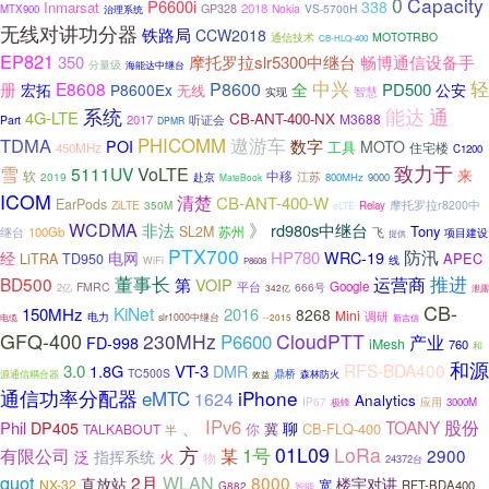
0
Capacity
P6600i
338
Inmarsat
GP328
2018
Nokia
VS-5700H
MTX900
治理系统
无线对讲功分器
铁路局
CCW2018
通信技术
MOTOTRBO
CB-HLQ-400
EP821
350
摩托罗拉slr5300中继台
畅博通信设备手
分量级
海能达中继台
轻
中兴
E8608
P8600
册
宏拓
全
PD500
公安
P8600Ex
无线
实现
智慧
系统
能达
通
4G-LTE
CB-ANT-400-NX
M3688
2017
Part
听证会
DPMR
遨游车
TDMA
PHICOMM
数字
POI
MOTO
工具
住宅楼
450MHz
C1200
致力于
雪
VoLTE
5111UV
来
软
中移
2019
赴京
江苏
800MHz
9000
MateBook
ICOM
清楚
CB-ANT-400-W
EarPods
ZiLTE
摩托罗拉r8200中
350M
Relay
eLTE
》
WCDMA
非法
rd980s中继台
Tony
SL2M
苏州
100Gb
继台
飞
项目建设
提供
PTX700
防汛
HP780
WRC-19
经
电网
APEC
LiTRA
TD950
线
WiFi
P8608
董事长
运营商
推进
BD500
第
VOIP
Google
FMRC
平台
666号
2亿
342亿
泄露
CB-
KiNet
150MHz
2016
8268
Mini
调研
电力
slr1000中继台
电缆
--2015
新吉信
GFQ-400
230MHz
CloudPTT
P6600
产业
FD-998
iMesh
760
和
和源
RFS-BDA400
3.0
1.8G
VT-3
DMR
TC500S
鼎桥
源通信耦合器
效益
森林防火
通信功率分配器
iPhone
eMTC
1624
Analytics
应用
IP67
3000M
极蜂
、
IPv6
TOANY
股份
Phil
DP405
聊
冀
CB-FLQ-400
TALKABOUT
你
半
方
1号
01L09
LoRa
某
有限公司
2900
泛
指挥系统
火
物
24372台
quot
2月
WLAN
8000
直放站
楼宇对讲
NX-32
宽
RFT-BDA400
G882
智能