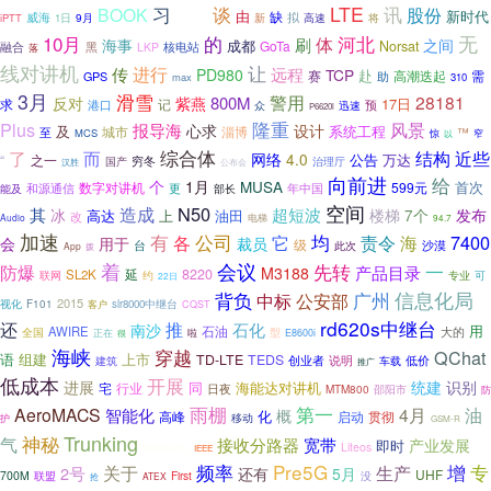
习
谈
LTE
讯
股份
BOOK
手机
由
新时代
缺
拟
威海
9月
新
高速
将
iPTT
1日
无
10月
的
河北
体
刷
海事
之间
成都
GoTa
Norsat
融合
黑
LKP
核电站
落
线对讲机
让
进行
传
远程
PD980
TCP
赴
赛
高潮迭起
需
GPS
助
max
310
3月
滑雪
警用
28181
800M
反对
紫燕
17日
求
记
预
港口
众
迅速
P6620i
Plus
隆重
风景
报导海
心求
设计
及
系统工程
城市
淄博
至
™
MCS
惊
窄
以
综合体
了
而
近些
结构
网络
4.0
公告
万达
“
之一
国产
穷冬
治理厅
汉胜
公布会
向前进
给
个
1月
MUSA
首次
599元
数字对讲机
能及
和源通信
更
年中国
部长
空间
N50
其
造成
超短波
冰
楼梯
7个
发布
高达
油田
上
改
电梯
Audio
94.7
加速
均
有
各
公司
责令
7400
它
海
会
用于
裁员
级
台
此次
沙漠
App
拨
着
会议
先转
防爆
一
产品目录
M3188
8220
SL2K
延
约
可
联网
专业
22日
背负
信息化局
广州
中标
公安部
2015
视化
F101
slr8000中继台
客户
CQST
rd620s中继台
还
推
石化
南沙
用
AWIRE
石油
大的
型
全国
正在
很
啦
E8600i
海峡
穿越
QChat
语
组建
上市
TD-LTE
TEDS
说明
创业者
低价
建筑
车载
推广
低成本
开展
进展
统建
识别
同
海能达对讲机
宅
行业
日夜
MTM800
邵阳市
防
第一
雨棚
AeroMACS
4月
油
智能化
概
化
贯彻
高峰
启动
移动
护
GSM-R
Trunking
神秘
气
接收分路器
宽带
产业发展
即时
Liteos
rd980中继台
IEEE
频率
Pre5G
增
关于
专
生产
2号
还有
5月
UHF
700M
First
联盟
没
抢
ATEX