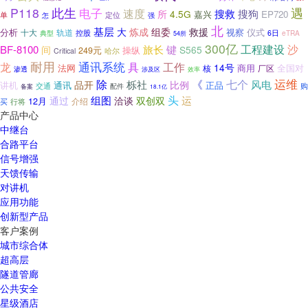
P118
此生
遇
电子
速度
搜救
搜狗
所
4.5G
嘉兴
EP720
定位
单
怎
强
北
基层
救援
大
炼成
组委
分析
视察
仪式
轨道
十大
控股
6日
eTRA
典型
54所
300亿
工程建设
沙
BF-8100
旅长
键
间
S565
操纵
249元
Critical
哈尔
耐用
通讯系统
工作
龙
具
14号
法网
商用
全国对
厂区
核
渗透
涉及区
效率
除
运维
《
七个
栎社
风电
品开
比例
讲机
通讯
正品
交通
购
配件
备案
18.1亿
头
运
组图
通过
洽谈
双创双
12月
介绍
买
行将
产品中心
中继台
合路平台
信号增强
天馈传输
对讲机
应用功能
创新型产品
客户案例
城市综合体
超高层
隧道管廊
公共安全
星级酒店