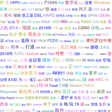
P3688
数字化
Windows
栏
无
业务
Rail
OPPO
覆盖
C2620
CAGR
生态
敢
网关
器
距离
D50
科达
能源
摄像
最
以下简称
政策
4FSK
SCOUT
施行
长庆
那有
湖南
DSL
HARD
双工器
CM388
元
GITEX
降实
GP700
4月份
5100
960
等
无
R8200
McLTE
10KB
HOLD
照明
积极
70岁
飞行器
EP820
全面
-PTT
现状
2014
C2660
没电
人机
2019年
7天
攻击
随便
野外
旅
落地
这些
颁发
禁令
请友台
船岸
清移
24日
410M
MOTOROLA
GJB
系列
解析海
GP2000
市场
滥用
摩托罗拉中继
该
PDDS
速发
eChat
耳机
FPGA
北斗
装备
Mobile
深圳
简单
打通
台
见过
接收
同意
国务院
大哥
中的
海关
新晋
III
Mag
组网
走进
蒙山
特警
徐
2018年
ADSL
门禁
Control4
----
消防
---
TE30
weme
Hytera
NMEA
会议室
模块
可以
上海
ISDN
空地
BF-9000
身份
离职
IP68
趋势
福
海外
完
正
脚
联动
耦合器
事
G500
MSTP
同比
视频监控
召开
CRAC
大火
700MHz
有限公司
AK851
政协委员
要求
小白
各业
福建
商业
强悍
作业
Q200
背景
Smart
盛大
就
为
A10D
省工
CBTC
治理
Trunked
WRC-15
规范
清晰
高效
建造
3KHz
LTE-Hi
7.0级
Massive
PMOS
Tiscali
遭到
公网
摩托罗拉slr1000中继台
派出所
近日
麻栗
摩托
L16
Responder
专家
SHOW
走
年度
股东
高
手持
爱护
办法
陕
无限距离对讲机
首批
降
Rapid
金奖
One
小
PH790
SSHT
苹果
SL16
梅
西省
将于
或
集群
管线
合
频谱
设
四个
回忆
阅兵
3000GHz
新标
概述
公共
取代
下
6月
中心
India2020
好评
钢结构
Connected
到
派
信息化
WiMAX
主体