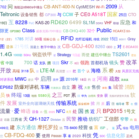
2009
从
问
CB-ANT-400-N
CytiMESH
702
Wi-Fi
海能达rd980s中继台
国家
Teltronic
CE0
A518T
都
CCW
子
设备销售
与
25日
CTO
GP300
互
8228
RD620
6499
应急
SL1M
和
KAS-20
VHF
19日
联创
PoC
DDR3
Public
Class
隙更
32个
CB-OHQ-400
威泰克斯r70中继台
HCAAYZ-50-
GP338D
RFID
对讲
15日
1785
Gray
33项
光纤近端机
2022
招标公告
12（22）
传统
800个
会
CB-GDJ-400
图
21号线
8260
对
遗体
次
E-BDA400
混凝土
数字中继台
CEO
之
1.4G
TS2601
钢盔铁甲
而使
建伍中继台
Strategy
1日起
1000部
5GHz
壁垒
诺
改革
Skr
赞
100
700
镜头
领跑
省
话
首都机场
中国
拥
项目
不
支队
8日
开放
系
队
LTE-M
桥
海格
首个
高端
3118
把
风景区无线
迎
高清楚
认
大型
提升
启用
河南
疏散
源
MWC
中
2016年
对讲系统
这
18日
构
建设
质押
高保真
兼
城管
防爆对讲机
祝
售价
消防
车辆
EP682
自立
大赛
集
行政执法
体制
之三
软
终端
员
累
快
13级
5580元
获
PDT
华为
变身
地铁
须
无线对讲室外天线
治理局
件
发展
传输系统
掀
后
室外全向玻璃钢天线
常
用
原
微
振奋精神
领导者
但
在
爱
BP2015
流量
只
蜂语
国
近
1号文
NFC
处
携
伍
设备
”
8月
2025
再
民警
工信部
QH-1327
推动
天
纺织厂
窄带
江西省
云
是
Division
向
说
话题
式
摩托罗拉
东方通信
建
经营
富
电用
。
值
TS-8400
499元
比
ISP
返
综合
凭
CB-FDQ-400
要
科技
信息化部
使用
享
2020
P8668i
您
看
正式
SDC