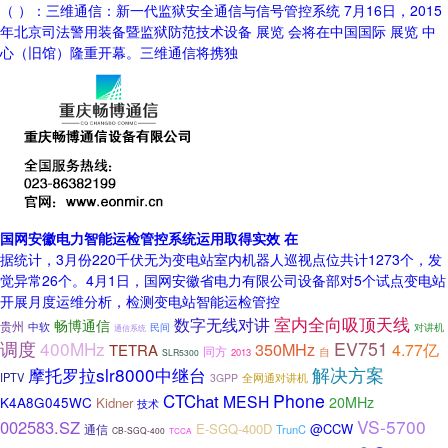
（ ）：三维通信：新一代监狱安全通信与信号管控系统 7月16日，2015
年北京司法警用装备暨监狱防范技术设备 展览 会将在中国国际 展览 中
心（旧馆）隆重开幕。三维通信将携独
国网安徽电力智能运检管控系统运用取得实效 在
据统计，3月份220千伏无为变电站室内机器人巡视点位共计1273个，发
觉异常26个。4月1日，国网安徽省电力有限公司设备部对5个试点变电站
开展月度运维分析，检测变电站智能运检管控
室内全向吸顶天线
数字无线对讲
畅博通信
贵州
中软
民间
对讲机
通信系统
调度
400MHz
EV751
350MHz
4.77亿
TETRA
同方
自
2013
SLR5300
摩托罗拉slr8000中继台
解决方案
IPTV
全网通对讲机
3GPP
Phone
CTChat
MESH
20MHz
K4A8G045WC
Kidner
技术
VS-5700
002583.SZ
E-SGQ-400D
@CCW
通信
TrunC
CB-SGQ-400
TCCA