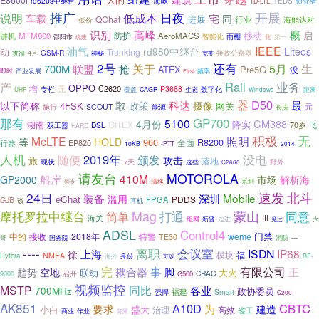
rd620s中继台
海峡
TEDS
创业者
TD-LTE
推广
日夜
开展
说明
低成本
宅
车载
同
QChat
进展
行业
海能达对
低价
识别
高峰
概
移动
启
防护
讲机
MTM800
AeroMACS
邵阳市
智能化
雨棚
第一
化
统建
油气
IEEE
rd980中继台
Liteos
动
Trunking
GSM-R
接收分路器
4月
神秘
贯彻
宽带
2号
还有
关于
5月
生
700M
联盟
抢
ATEX
Pre5G
没
即时
产业发展
频率
First
业务
Rail
产
OPPO
增
无
C2620
P3688
专栏
生态
数字化
UHF
覆盖
CAGR
Windows
距离
D50
科达
器
最
以下简称
敢
政策
摄像
4FSK
网关
SCOUT
元
施行
能源
长庆
GP700
那有
5100
CM388
4月份
降实
湖南
GITEX
70岁
飞
DSL
双工器
HARD
积极
无
McLTE
照明
等
HOLD
960
R8200
全面
行器
EP820
10KB
-PTT
2014
人机
随便
2019年
没电
颁发
攻击
旅
落地
现状
7天
野外
这些
C2660
请友台
MOTOROLA
410M
船岸
GP2000
市场
解析海
系列
清移
禁令
北斗
24日
速发
Mobile
装备
滥用
深圳
eChat
PDDS
FPGA
GJB
该
耳机
Mag
蒙山
同意
摩托罗拉中继台
打通
简单
III
海关
组网
新晋
走进
大
见过
ADSL
Control4
门禁
中的
接收
2018年
特警
weme
TE30
国务院
---
哥
消防
----
会议室
离职
ISDN
IP68
上海
徐
模块
福
NMEA
Hytera
海外
身份
可以
BF-
有限公司
完
事
正
耦合器
趋势
空地
脚
联动
大火
召开
CRAC
G500
9000
视频监控
同比
MSTP
各业
700MHz
政协委员
强悍
福建
Smart
Q200
AK851
A10D
CBTC
要求
为
建造
小白
盛大
治理
高效
省工
商业
作业
背景