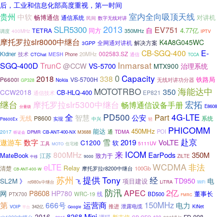
后，工业和信息化部高度重视，第一时间
室内全向吸顶天线
贵州
中软
畅博通信
对讲机
通信系统
数字无线对讲
民间
2013
SLR5300
EV751
自
同方
4.77亿
TETRA
350MHz
400MHz
调度
IPTV
摩托罗拉slr8000中继台
K4A8G045WC
全网通对讲机
解决方案
3GPP
CB-SGQ-400
E-
002583.SZ
Kidner
技术
20MHz
MESH
CTChat
Phone
通信
TCCA
Inmarsat
SGQ-400D
TrunC
@CCW
VS-5700
MTX900
治理系统
0
Capacity
2018
338
铁路局
VS-5700H
P6600i
无线对讲功分器
Nokia
GP328
海能达中
MOTOTRBO
350
CCW2018
CB-HLQ-400
EP821
通信技术
继台
摩托罗拉slr5300中继台
宏拓
畅博通信设备手册
E8608
分量级
全
PD500
4G-LTE
Part
智慧
公安
无线
P8600
系统
实现
中兴
轻
P8600Ex
PHICOMM
能达
450MHz
通
POI
2017
TDMA
DPMR
CB-ANT-400-NX
M3688
听证会
赴京
雪
遨游车
数字
2019
VoLTE
C1200
软
工具
住宅楼
5111UV
MOTO
来
ICOM
800MHz
350M
EarPods
MateBook
江苏
致力于
ZiLTE
中移
9000
WCDMA
非法
eLTE
Relay
清楚
摩托罗拉r8200中继台
100Gb
CB-ANT-400-W
苏州
提供
Tony
经
TD950
SL2M
电
》
项目建设
飞
LiTRA
rd980s中继台
WiFi
防汛
2亿
APEC
P8608
网
HP780
董事长
WRC-19
线
BD500
PTX700
FMRC
第
运营商
150MHz
666号
电力
泄露电缆
推进
VOIP
KiNet
342亿
平台
Google
Mini
8268
2016
新吉信
FD-998