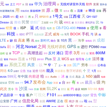
治理局
元
华为
无线对讲室外天线
软件
须
发展
之三
PDT
室外全
累
变身
获
地铁
用
原
再
微
掀
蜂语
常
在
流量
设备
振奋精神
向玻璃钢天线
”
爱
传输系统
后
领导者
但
只
1号文
天
江西省
处
2025
国
携
BP2015
QH-1327
8月
伍
NFC
近
是
话题
民警
向
说
纺织厂
比
推动
云
Division
499元
工信部
东方通信
摩托罗拉
窄带
建
TS-
返
使用
式
看
ISP
经营
CB-FDQ-400
综合
值
P8668i
电用
要
您
享
8400
富
。
科技
正式
手机
iPTT
BOOK
谈
威海
9月
习
SDC
2020
信息化部
由
凭
1日
将
成都
黑
高速
LTE
海事
缺
拟
讯
新时代
10月
落
的
融合
股份
LKP
核电站
新
之间
河北
GPS
刷
Norsat
无线对讲机
进行
PD980
体
max
GoTa
传
需求
3月
TCP
800M
高潮迭起
反对
港口
紫燕
让
助
远程
赴
310
滑雪
记
赛
淄博
至
迅速
17日
Plus
MCS
隆
及
报导海
心求
众
P6620i
28181
城市
警用
预
系统工程
了
风景
国产
以
穷冬
重
™
窄
公布会
汉胜
而
综合体
惊
之一
设计
“
能及
4.0
更
网络
数字对讲机
个
1月
公告
近些
结构
和源通信
万达
部长
治理厅
给
冰
599元
向前进
N50
年中国
上
油田
改
造成
高达
Audio
其
MUSA
首次
电梯
94.7
发布会
级
有
均
裁员
台
空间
App
加速
超短波
用于
各
它
楼梯
7个
拨
公司
沙漠
SL2K
此次
约
海
M3188
责令
先转
联网
延
22日
会议
8220
防爆
7400
着
F101
中标
可视化
一
产品目录
客户
背负
专业
slr8000中继台
CQST
2015
信息化局
型
广州
很
啦
公安部
AWIRE
正在
还
全国
南沙
推
石化
石油
用语
上市
穿越
组建
建筑
大的
E8600i