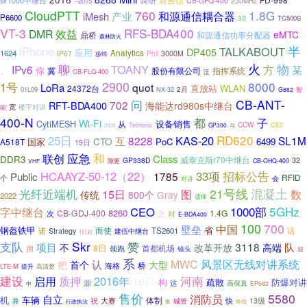
调研
slr1000中继台
CB-GFQ-400
--2015
230MHz
CloudPTT
760
1.8G
产业
和源通信耦合器
iMesh
P6600
TC500S
3.0
VT-3
RFS-BDA400
DMR
效益
eMTC
鼎桥
和源通信功率分配器
森林防火
半
iPhone
TALKABOUT
DP405
应用
1624
Analytics
IP67
Phil
3000M
极蜂
聊
火
物
TOANY
方
IPv6
某
、
你
冀
股份有限公司
指挥系统
CB-FLQ-400
泛
2900
8000
1号
quot
LoRa
直放站
WLAN
24372台
01L09
2月
智
NX-32
G882
问
CB-ANT-
702
RFT-BDA400
海能达rd980s中继台
楼宇对讲
能
宽
400-N
都
子
Wi-Fi
CytiMESH
从
设备销售
CCW
Teltronic
CE0
2009
GP300
与
RD620
25日
KAS-20
8228
SL1M
互
CTO
PoC
6499
A518T
国家
19日
和
应急
联创
Class
DDR3
威泰克斯r70中继台
GP338D
32
隙更
CB-OHQ-400
VHF
招标公告
HCAAYZ-50-12（22）
33项
1785
Public
RFID
个
会
对讲
光纤近端机
21号线
混凝土
15日
图
数
传统
800个
Gray
2022
遗体
1000部
5GHz
字中继台
CEO
8260
CB-GDJ-400
1.4G
之
次
对
E-BDA400
100
700
中国
壁垒
钢盔铁甲
省
诺
Strategy
而使
TS2601
话
建伍中继台
1日起
Skr
支队
赞
3118
项目
队
不
改革开放
高端
8日
首都机场
拥
领跑
镜头
迎
系
认
MWC
风景区无线对讲系统
把
首个
大型
桥
海格
LTE-M
提升
高清楚
建设
启用
质押
2016年
18日
河南
构
疏散
防爆对讲
这
源
高保真
中
EP682
售价
5580
自立
消防员
机
车辆
体制
兼
祝
大赛
快
13级
城管
行政执法
集
终端