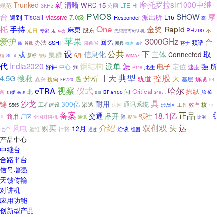
就
摩托罗拉slr1000中继
清晰
Trunked
WRC-15
规范
LTE-Hi
公网
3KHz
PMOS
台
SHOW
摩
Tiscali
派出所
遭到
Massive
7.0级
L16
Responder
高
One
托
手持
金奖
Rapid
麻栗
股东
近日
PH790
专家
无限距离对讲机
走
小
年度
苹果
爱护
3000GHz
合
回忆
办法
频谱
SSHT
陕西省
阅兵
将于
首批
四个
降
概述
设
公共
取
信息化
下
主体
或
集群
Connected
6月
新标
梅
SL16
WiMAX
管线
代
India2020
钢结构
派单
怎
电子
定位
强
所
好评
速度
中心
到
此生
P118
典型
控股
搜救
分析
十大
4.5G
大
轨道
遇
炼成
嘉兴
基层
搜狗
54
EP720
视察
仪式
哈尔
eTRA
操纵
Critical
北
间
BF-8100
旅长
所
249元
组委
6日
救援
具
沙龙
耐用
键
300亿
通讯系统
渗透
工程建设
法网
效率
核
S565
涉及区
工作
14
备案
正品
《
18.1亿
交通
品开
栎社
商用
厂区
除
全国对讲机
配件
比例
号
通讯
介绍
双创双
运
头
风电
购买
12月
行将
洽谈
七个
运维
通过
组图
产品中心
中继台
合路平台
信号增强
天馈传输
对讲机
应用功能
创新型产品