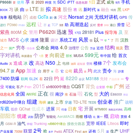
享
1日
正式
手机
SDC
威海
P8668i
使用
2020
看
科技
凭
iPTT
要
信息化部
9月
LTE
拟
股份
由
高速
谈
新
融合
习
新时代
黑
将
讯
LKP
缺
落
BOOK
10月
的
Norsat
无线对讲机
核电站
GoTa
河北
传
之间
海事
成都
GPS
体
刷
远程
让
高潮迭起
记
助
滑雪
PD980
max
TCP
进行
赛
反对
需求
港口
赴
3月
310
P6620i
预
紫燕
众
迅速
至
800M
警用
28181
及
Plus
报导海
17日
以
风景
MCS
隆重
心求
系统工程
淄博
而
汉胜
设计
“
城市
惊
™
了
窄
4.0
结构
数
穷冬
公布会
网络
公告
之一
治理厅
近些
能及
国产
综合体
万达
向前进
599元
字对讲机
个
给
首次
年中国
更
部长
MUSA
和源通信
1月
改
N50
7个
发布会
造成
上
高达
楼梯
冰
Audio
电梯
空间
其
超短波
油田
App
加速
94.7
各
裁员
均
责令
拨
台
此次
用于
它
公司
海
沙漠
有
级
8220
约
防爆
7400
延
22日
M3188
专
先转
联网
SL2K
着
一
会议
产品目录
2015
背负
广州
还
CQST
业
slr8000中继台
客户
可视化
F101
公安部
中标
正在
啦
大的
全国
很
石化
南沙
型
信息化局
E8600i
AWIRE
石油
推
用语
组建
推广
创业者
上市
rd620s中继台
TD-LTE
说明
海峡
穿越
建筑
TEDS
车载
宅
开展
低成本
进展
同
日夜
QChat
高峰
低价
MTM800
行业
海能达对讲机
邵阳市
防护
启动
统建
概
4
移动
智能化
AeroMACS
雨棚
贯彻
第一
识别
化
宽带
即时
月
油气
IEEE
Liteos
Trunking
rd980中继台
接收分路器
GSM-R
神秘
2号
5月
UHF
联盟
抢
ATEX
生产
还有
700M
First
产业发展
Pre5G
没
关于
频率