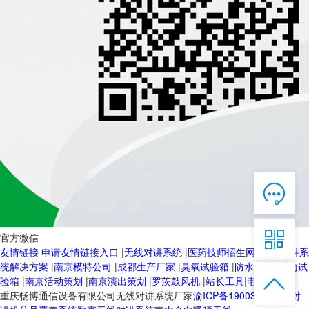

在线客服

7*12 QQ在线，服务咨询

官方微信
友情链接
申请友情链接入口
|
无线对讲系统
|
医药技师招生网
|
无线对讲系
服务热线
统解决方案
|
南京模特公司
|
成都生产厂家
|
臭氧试验箱
|
防水套管
|
淋雨试


恭候聆听，023-86382199手机直接点击
验箱
|
南京活动策划
|
南京演出策划
|
罗茨鼓风机
|
站长工具
|
电动球阀
拨打
重庆畅博通信设备有限公司无线对讲系统厂家
渝ICP备19003103号-2
对