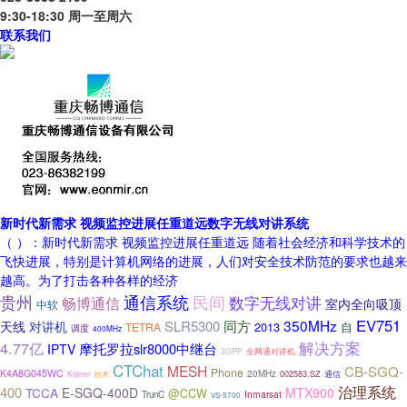
9:30-18:30 周一至周六
联系我们
新时代新需求 视频监控进展任重道远数字无线对讲系统
（ ）：新时代新需求 视频监控进展任重道远 随着社会经济和科学技术的
飞快进展，特别是计算机网络的进展，人们对安全技术防范的要求也越来
越高。为了打击各种各样的经济
贵州
民间
通信系统
数字无线对讲
畅博通信
室内全向吸顶
中软
EV751
同方
350MHz
SLR5300
天线
对讲机
2013
TETRA
自
调度
400MHz
解决方案
4.77亿
摩托罗拉slr8000中继台
IPTV
全网通对讲机
3GPP
CTChat
MESH
CB-SGQ-
Phone
K4A8G045WC
20MHz
通信
Kidner
002583.SZ
技术
治理系统
400
TCCA
E-SGQ-400D
MTX900
@CCW
Inmarsat
TrunC
VS-5700