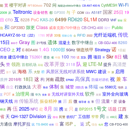
702
Wi-Fi
楼宇对讲
宽
问
CytiMESH
能
RFT-BDA400
海能达rd980s中继台
CB-ANT-400-N
Teltronic
国家
子
25日
与
19
设备销售
从
GP300
A518T
2009
都
CCW
CE0
互
6499
SL1M
RD620
PoC
日
8228
KAS-20
DDR3
CTO
VHF
应
联创
和
Class
隙更
Public
GP338D
威泰克斯r70中继台
CB-OHQ-400
急
32个
传统
光纤近端机
HCAAYZ-50-12（22）
RFID
1785
对讲
33项
2022
招标公告
会
Gray
遗体
15日
数字中继台
图
混凝土
8260
21号线
CB-GDJ-400
800个
次
对
诺
CEO
1.4G
1000部
钢盔铁甲
Strategy
之
5GHz
E-BDA400
1日起
Skr
8日
镜
100
拥
建伍中继台
项目
TS2601
而使
壁垒
700
话
省
中国
支队
不
改革开放
队
头
领跑
LTE-M
迎
高清楚
赞
3118
提升
首都机场
高端
把
启用
海格
系
风景区无线对讲系统
MWC
建设
认
桥
大型
首个
中
源
高保真
疏散
祝
兼
车
18日
这
2016年
构
河南
质押
防爆对讲机
EP682
辆
大赛
体制
终端
城管
行政执法
集
自立
5580元
地铁
售价
消防员
快
之
13级
治理局
软件
室外全向玻璃
无线对讲室外天线
PDT
须
华为
三
累
变身
获
发展
传输系统
但
钢天线
振奋精神
原
微
流量
后
爱
设备
用
掀
”
领导者
在
常
伍
2025
8月
1号文
再
国
只
话题
携
江西
处
NFC
BP2015
近
是
蜂语
向
Division
建
省
天
QH-1327
云
工信部
东
窄带
民警
纺织厂
499元
推动
说
式
。
摩托罗拉
富
ISP
返
方通信
您
值
比
CB-FDQ-400
TS-8400
综合
电用
经营