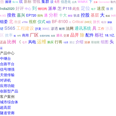
合
管线
或
新标
集群
下
设
6月
频谱
信息化
WiMAX
取代
SL16
公共
主体
Connected
到
定位
好评
派单
怎
速度
P118
此生
India2020
中心
钢结构
所
强
电子
搜救
分析
大
控股
基层
嘉兴
十大
遇
EP720
轨道
搜狗
4.5G
典型
54所
炼成
北
BF-8100
组委
视察
仪式
Critical
旅长
救援
249元
6日
间
哈尔
eTRA
操纵
S565
工程建设
具
通讯系统
涉及
法网
渗透
键
工作
沙龙
300亿
耐用
品开
厂区
除
配件
栎社
区
效率
商用
18.1亿
通讯
交通
核
14号
全国对讲机
备案
运维
头
比例
《
风电
行将
介绍
组图
正品
购买
洽谈
双创双
七个
通过
12月
运
产品中心
中继台
合路平台
信号增强
天馈传输
对讲机
应用功能
创新型产品
客户案例
城市综合体
超高层
隧道管廊