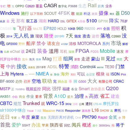
Rail
CAGR
生态
增
覆盖
业务
C2620
距离
专栏
OPPO
P3688
无
数字化
Windows
D50
4FSK
摄像
器
施行
敢
SCOUT
科达
能源
以下简称
政策
网关
降实
元
5100
那有
湖南
双工器
HARD
GITEX
70岁
最
GP700
4月份
长庆
DSL
积
飞行器
960
照明
EP820
CM388
R8200
全面
HOLD
等
McLTE
10KB
-PTT
极
无人机
没
7天
落地
随便
旅
攻击
现状
这些
颁发
2019年
C2660
2014
电
市场
船岸
禁令
请友台
MOTOROLA
清移
系列
野外
GP2000
解析
410M
Mobile
装备
滥用
FPGA
24日
该
耳机
速发
eChat
摩
海
深圳
PDDS
GJB
组网
见过
大
Mag
打通
走进
III
蒙山
托罗拉中继台
北斗
海关
简单
新晋
同意
特警
哥
接收
门禁
中的
消防
Control4
ADSL
TE30
2018年
weme
国务院
上海
Hytera
----
NMEA
海外
模块
可以
ISDN
福
身份
离职
会议室
徐
IP68
---
联动
大火
空地
BF-9000
事
脚
CRAC
趋势
召开
完
有限公司
耦合器
G500
Q200
强悍
同比
Smart
MSTP
福建
视频监控
各业
政协委员
正
700MHz
背景
高效
省工
A10D
治理
建造
作业
AK851
商业
要求
盛大
小白
为
Trunked
WRC-15
CBTC
规范
就
摩托罗拉
遭到
LTE-Hi
3KHz
清晰
公网
L16
slr1000中继台
摩托
Massive
Responder
SHOW
7.0级
派出所
PMOS
高
手持
Tiscali
近日
PH790
年度
麻栗
金奖
无限距离对讲机
Rapid
降
One
专家
股东
小
走
首批
爱护
概述
办法
阅兵
陕西省
将于
苹果
SSHT
回忆
梅
3000GHz
四个