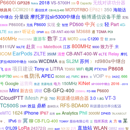
P6600i
2018
无线对讲功分器
VS-5700H
0
GP328
Capacity
338
Nokia
CCW2018
EP821
350
海能达
MOTOTRBO
铁路局
通信技术
CB-HLQ-400
分量级
摩托罗拉slr5300中继台
畅博通信设备手册
中继台
宏拓
中兴
轻
PD500
Part
实现
全
P8600
P8600Ex
4G-
公安
无线
智慧
E8608
M3688
听证会
LTE
通
TDMA
CB-ANT-400-NX
2017
POI
系统
DPMR
能达
数字
450MHz
遨游车
工具
C1200
雪
MOTO
软
PHICOMM
2019
住宅楼
800MHz
赴京
致力于
来
5111UV
MateBook
江苏
VoLTE
9000
中移
EarPods
ZiLTE
CB-ANT-400-W
ICOM
Relay
350M
清楚
eLTE
摩托
rd980s中继台
WCDMA
SL2M
苏州
罗拉r8200中继台
》
100Gb
非法
项目建设
P8608
LiTRA
Tony
电网
WiFi
TD950
飞
提供
经
PTX700
防汛
APEC
VOIP
线
HP780
666
BD500
平台
342亿
FMRC
WRC-19
2亿
董事长
第
KiNet
Google
运营商
150MHz
2016
号
电力
推进
泄露电缆
slr1000中继台
--2015
Mini
CB-GFQ-400
新吉信
调研
P6600
8268
230MHz
FD-998
CloudPTT
iMesh
VT-3
和源通信耦合器
3.0
产业
760
1.8G
TC500S
鼎桥
RFS-BDA400
效益
和源通信功率分配器
DMR
森林防火
1624
iPhone
Phil
IP67
eMTC
Analytics
3000M
DP405
应用
极蜂
TALKABOUT
冀
某
聊
IPv6
CB-FLQ-400
你
方
、
指挥系统
股份有限公司
物
火
TOANY
泛
半
直放站
LoRa
WLAN
01L09
24372台
2月
G882
NX-32
智
1号
quot
2900
8000