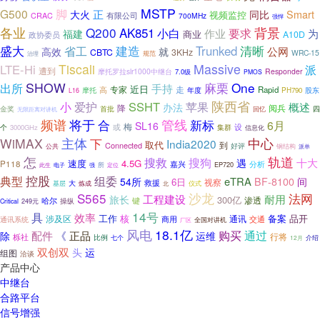
MSTP
G500
脚
正
Smart
大火
视频监控
同比
CRAC
有限公司
700MHz
强悍
各业
背景
Q200
AK851
小白
要求
作业
为
福建
商业
A10D
政协委员
清晰
盛大
省工
建造
Trunked
公网
高效
就
CBTC
3KHz
WRC-15
治理
规范
Tiscali
Massive
LTE-Hi
派
遭到
摩托罗拉slr1000中继台
Responder
7.0级
PMOS
SHOW
One
出所
麻栗
手持
近日
专家
走
高
Rapid
摩托
年度
PH790
股东
L16
陕西省
小
SSHT
爱护
苹果
概述
办法
降
阅兵
四
金奖
首批
无限距离对讲机
回忆
频谱
将于
管线
新标
合
6月
SL16
梅
设
个
或
集群
3000GHz
信息化
WiMAX
主体
中心
下
India2020
取代
到
Connected
好评
公共
钢结构
派单
怎
轨道
搜救
搜狗
十大
遇
速度
4.5G
P118
分析
嘉兴
EP720
电子
所
此生
强
定位
控股
典型
组委
eTRA
54所
BF-8100
间
6日
救援
视察
大
基层
炼成
仪式
北
S565
沙龙
法网
工程建设
耐用
旅长
300亿
渗透
哈尔
操纵
键
Critical
249元
14号
具
效率
工作
核
备案
品开
涉及区
商用
通讯
通讯系统
交通
全国对讲机
厂区
风电
18.1亿
购买
通过
配件
《
正品
除
运维
行将
栎社
比例
七个
12月
介绍
双创双
头
运
组图
洽谈
产品中心
中继台
合路平台
信号增强