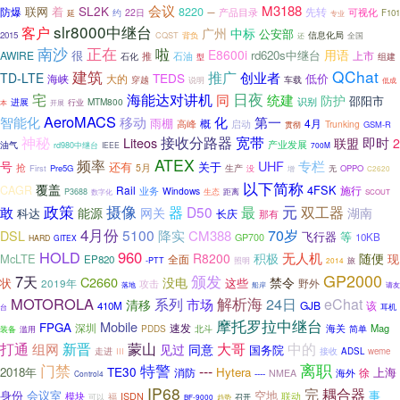
会议
M3188
SL2K
联网
着
8220
先转
防爆
产品目录
22日
可视化
约
F101
延
一
专业
slr8000中继台
客户
广州
中标
公安部
2015
CQST
信息化局
背负
全国
还
南沙
正在
啦
E8600i
用语
很
rd620s中继台
AWIRE
上市
推
石油
石化
组建
型
建筑
QChat
推广
创业者
TD-LTE
TEDS
低价
海峡
大的
穿越
车载
说明
低成
海能达对讲机
日夜
宅
同
统建
防护
邵阳市
识别
进展
MTM800
本
行业
开展
AeroMACS
移动
智能化
化
第一
雨棚
4月
概
高峰
启动
Trunking
GSM-R
贯彻
神秘
接收分路器
宽带
即时
Liteos
联盟
2
产业发展
油气
rd980中继台
IEEE
700M
ATEX
频率
UHF
专栏
号
关于
还有
抢
5月
First
Pre5G
生产
OPPO
没
无
增
C2620
以下简称
覆盖
4FSK
CAGR
Rail
施行
业务
Windows
距离
P3688
数字化
生态
SCOUT
元
政策
摄像
器
D50
最
双工器
敢
能源
网关
湖南
科达
长庆
那有
4月份
5100
70岁
降实
CM388
DSL
飞行器
等
10KB
GP700
HARD
GITEX
HOLD
960
无人机
R8200
积极
随便
McLTE
现
EP820
全面
照明
旅
-PTT
2014
GP2000
颁发
7天
C2660
没电
禁令
这些
状
2019年
野外
攻击
船岸
请友
落地
解析海
MOTOROLA
24日
系列
市场
eChat
清移
GJB
该
410M
台
耳机
摩托罗拉中继台
Mobile
FPGA
深圳
速发
海关
Mag
PDDS
北斗
简单
装备
滥用
打通
新晋
蒙山
大哥
中的
组网
见过
同意
国务院
走进
III
接收
ADSL
weme
离职
门禁
特警
---
TE30
2018年
Hytera
上海
消防
徐
海外
NMEA
----
Control4
IP68
完
耦合器
身份
会议室
空地
事
模块
联动
ISDN
福
召开
可以
BF-9000
趋势