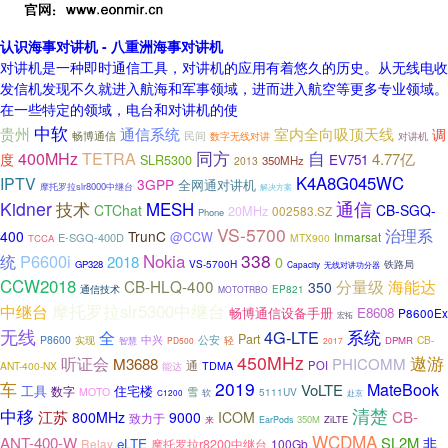
认识海事对讲机 - 八重洲海事对讲机
对讲机是一种即时通信工具，对讲机的应用有着悠久的历史。从无线电收
发信机发现不久就进入航海和军事领域，进而进入航空等更多专业领域。
在一些特定的领域，电台和对讲机的使
中软
贵州
通信系统
室内全向吸顶天线
调
畅博通信
民间
对讲机
数字无线对讲
自
TETRA
同方
400MHz
4.77亿
度
EV751
SLR5300
350MHz
2013
K4A8G045WC
IPTV
3GPP
全网通对讲机
摩托罗拉slr8000中继台
解决方案
Kidner
技术
通信
MESH
CTChat
CB-SGQ-
20MHz
002583.SZ
Phone
VS-5700
治理系
400
TrunC
@CCW
E-SGQ-400D
Inmarsat
MTX900
TCCA
338
统
P6600i
Nokia
2018
0
VS-5700H
GP328
铁路局
Capacity
无线对讲功分器
CCW2018
CB-HLQ-400
分量级
海能达
350
通信技术
EP821
MOTOTRBO
摩托罗拉slr5300中继台
中继台
畅博通信设备手册
E8608
P8600Ex
宏拓
无线
全
4G-LTE
系统
Part
中兴
公安
P8600
CB-
实现
轻
DPMR
智慧
PD500
2017
450MHz
遨游
听证会
M3688
PHICOMM
通
TDMA
POI
ANT-400-NX
能达
车
2019
MateBook
VoLTE
工具
住宅楼
数字
MOTO
雪
5111UV
软
赴京
C1200
清楚
中移
江苏
CB-
800MHz
9000
ICOM
致力于
350M
ZiLTE
来
EarPods
WCDMA
ANT-400-W
SL2M
非
eLTE
Relay
摩托罗拉r8200中继台
100Gb