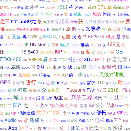
队
认
革开放
迎
海格
系
高端
桥
18日
构
中
EP682
质押
河南
疏散
高保真
MWC
源
防
建设
2016年
启用
这
体制
城管
终端
自立
售价
集
行政执法
爆对讲机
兼
13级
地铁
车辆
大赛
祝
消防员
快
5580元
获
发
之三
治理局
累
无线对讲室外天线
PDT
变身
华为
软件
须
展
领导者
掀
在
原
但
用
常
流量
蜂
室外全向玻璃钢天线
振奋精神
后
传输系统
微
设备
是
”
再
2025
NFC
8月
国
携
BP2015
近
只
1号文
话题
语
伍
处
爱
499元
Division
推动
天
建
民警
纺织厂
QH-1327
窄带
向
江西省
说
云
工信部
CB-
返
TS-8400
ISP
比
式
东方通信
经营
值
电用
摩托罗拉
。
富
综合
您
FDQ-400
信息化部
看
科技
iPTT
SDC
P8668i
享
2020
要
凭
1
使用
9月
拟
新时代
威海
习
缺
讯
高速
由
谈
新
LTE
股份
日
BOOK
正式
手机
将
体
无线对讲机
融合
核电站
的
黑
GoTa
成都
10月
LKP
落
海事
Norsat
刷
河北
进行
GPS
310
助
让
需求
传
赛
之间
max
赴
TCP
PD980
高潮
远程
港口
3月
众
紫燕
28181
反对
800M
P6620i
17日
Plus
迅速
滑雪
迭起
预
记
警用
城市
系统工程
以
窄
隆重
淄博
风景
™
惊
报导海
“
心求
设计
及
至
MCS
之一
公告
国产
穷冬
综合体
公布会
结构
网络
而
4.0
汉胜
万
了
治理厅
数字对讲机
部长
和源通信
个
599元
达
更
年中国
1月
近些
能及
MUSA
向前进
造成
电梯
Audio
7个
改
冰
超短波
空间
N50
楼梯
给
高达
加速
首次
其
上
油田
沙漠
App
94.7
公司
此次
裁员
拨
有
均
责令
用于
海
各
发布会
台
它
7400
级