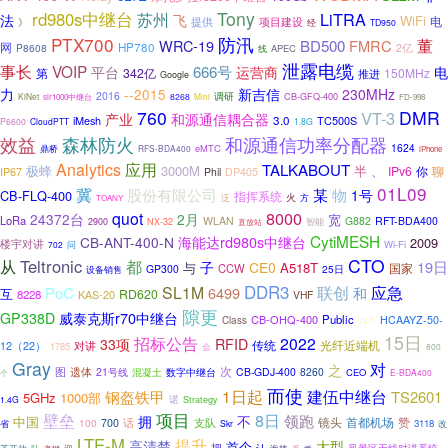
Tony
rd980s中继台
LiTRA
苏州
法
飞
WiFi
电
提供
项目建设
》
经
TD950
PTX700
防汛
董
WRC-19
BD500
FMRC
网
HP780
P8608
2亿
APEC
线
泄露电缆
事长
VOIP
666号
平台
运营商
电
第
342亿
150MHz
推进
Google
力
新吉信
230MHz
--2015
2016
调研
KiNet
8268
Mini
CB-GFQ-400
slr1000中继台
FD-998
760
DMR
VT-3
产业
和源通信耦合器
iMesh
3.0
TC500S
P6600
CloudPTT
1.8G
和源通信功率分配器
效益
森林防火
1624
eMTC
鼎桥
RFS-BDA400
iPhone
Analytics
应用
TALKABOUT
极蜂
3000M
半
、
IPv6
你
聊
IP67
Phil
DP405
01L09
冀
股份有限公司
某
物
1号
CB-FLQ-400
指挥系统
火
泛
方
TOANY
8000
quot
24372台
2月
宽
LoRa
WLAN
G882
RFT-BDA400
智能
2900
NX-32
直放站
CytiMESH
海能达rd980s中继台
CB-ANT-400-N
2009
楼宇对讲
Wi-Fi
702
问
CTO
从
Teltronic
都
19日
CE0
与
子
A518T
国家
CCW
GP300
25日
设备销售
DDR3
联创
应急
SL1M
PoC
6499
和
互
RD620
8228
KAS-20
VHF
隙更
威泰克斯r70中继台
GP338D
CB-OHQ-400
Public
HCAAYZ-50-
Class
32个
15日
招标公告
2022
33项
RFID
传统
对讲
光纤近端机
12（22）
1785
会
800
Gray
对
之
遗体
次
图
21号线
CB-GDJ-400
8260
混凝土
数字中继台
CEO
个
E-BDA400
而使
1日起
建伍中继台
钢盔铁甲
TS2601
5GHz
1000部
诺
1.4G
Strategy
项目
8日
壁垒
领跑
拥
不
中国
镜头
首都机场
赞
100
700
话
支队
3118
省
Skr
改
LTE-M
提升
高清楚
大型
首个
把
风景区无线对讲系统