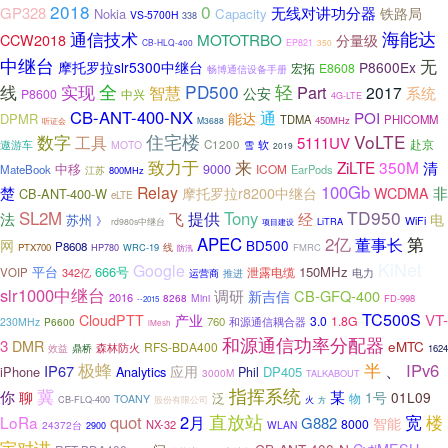
2018
0
GP328
无线对讲功分器
铁路局
Nokia
Capacity
VS-5700H
338
海能达
通信技术
MOTOTRBO
CCW2018
分量级
CB-HLQ-400
EP821
350
中继台
无
摩托罗拉slr5300中继台
P8600Ex
宏拓
E8608
畅博通信设备手册
全
PD500
轻
线
实现
Part
智慧
2017
系统
公安
P8600
中兴
4G-LTE
CB-ANT-400-NX
通
POI
能达
DPMR
TDMA
PHICOMM
450MHz
听证会
M3688
住宅楼
VoLTE
数字
工具
5111UV
赴京
遨游车
C1200
软
MOTO
雪
2019
致力于
来
ZiLTE
350M
清
中移
9000
ICOM
MateBook
EarPods
江苏
800MHz
100Gb
Relay
楚
非
摩托罗拉r8200中继台
WCDMA
CB-ANT-400-W
eLTE
TD950
SL2M
提供
Tony
飞
法
经
电
苏州
》
WiFi
LiTRA
rd980s中继台
项目建设
第
APEC
2亿
董事长
网
BD500
P8608
PTX700
HP780
WRC-19
线
FMRC
防汛
KiNet
Google
平台
666号
150MHz
泄露电缆
VOIP
342亿
电力
运营商
推进
slr1000中继台
调研
CB-GFQ-400
新吉信
2016
Mini
8268
FD-998
--2015
TC500S
VT-
CloudPTT
产业
3.0
1.8G
760
和源通信耦合器
230MHz
P6600
iMesh
和源通信功率分配器
3
DMR
eMTC
RFS-BDA400
效益
鼎桥
森林防火
1624
极蜂
半
、
IPv6
IP67
应用
iPhone
Analytics
DP405
Phil
3000M
TALKABOUT
冀
指挥系统
你
某
聊
1号
01L09
泛
物
TOANY
CB-FLQ-400
股份有限公司
火
方
直放站
楼
quot
2月
宽
LoRa
G882
智能
8000
NX-32
24372台
WLAN
2900
宇对讲