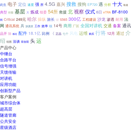
十大
4.5G
搜救
电子
嘉兴
强
搜狗
遇
定位
分析
速度
EP720
此生
所
轨道
基层
北
仪式
54所
视察
炼成
BF-8100
救援
6日
典型
组委
eTRA
大
控股
哈尔
300亿
操纵
沙龙
法
249元
渗透
耐用
Critical
旅长
工程建设
键
S565
间
全国对讲机
通讯
网
14号
商用
交通
备案
具
通讯系统
效率
核
厂区
工作
涉及区
介
行将
运维
配件
18.1亿
风电
通过
《
12月
品开
比例
除
正品
七个
购买
栎社
绍
运
头
洽谈
组图
双创双
产品中心
中继台
合路平台
信号增强
天馈传输
对讲机
应用功能
创新型产品
客户案例
城市综合体
超高层
隧道管廊
公共安全
星级酒店