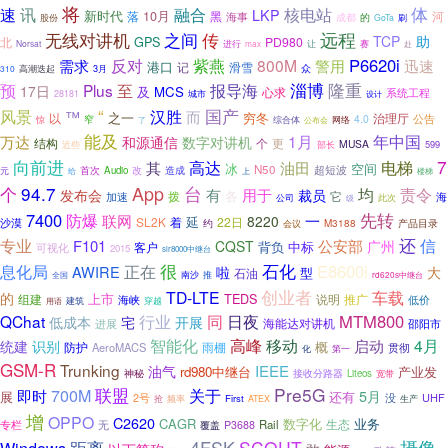
将
体
融合
速
讯
核电站
LKP
新时代
落
10月
黑
河
海事
成都
的
股份
GoTa
刷
远程
传
无线对讲机
之间
TCP
助
GPS
北
PD980
进行
Norsat
max
让
赛
赴
P6620i
需求
反对
紫燕
800M
警用
迅速
港口
记
滑雪
众
3月
310
高潮迭起
淄博
隆重
预
Plus
至
报导海
17日
MCS
及
心求
系统工程
城市
28181
设计
国产
“
风景
汉胜
™
而
穷冬
以
之一
治理厅
公告
4.0
窄
综合体
惊
了
公布会
网络
能及
1月
年中国
万达
和源通信
数字对讲机
结构
个
更
MUSA
599
近些
部长
7
向前进
高达
油田
电梯
其
冰
N50
空间
超短波
首次
元
Audio
改
造成
楼梯
给
上
App
个
94.7
台
用于
均
责令
有
发布会
裁员
各
拨
它
加速
海
此次
公司
级
先转
7400
防爆
联网
一
8220
延
SL2K
着
22日
沙漠
约
M3188
产品目录
会议
还
专业
信
F101
公安部
广州
CQST
背负
中标
客户
可视化
2015
slr8000中继台
很
石化
息化局
正在
E8600i
AWIRE
啦
大
型
石油
全国
南沙
推
rd620s中继台
创业者
TD-LTE
车载
的
上市
TEDS
说明
组建
海峡
推广
低价
穿越
建筑
用语
日夜
MTM800
QChat
行业
同
低成本
宅
开展
海能达对讲机
进展
邵阳市
智能化
移动
高峰
启动
4月
统建
识别
概
雨棚
防护
AeroMACS
贯彻
第一
化
GSM-R
Trunking
IEEE
油气
rd980中继台
产业发
神秘
接收分路器
Liteos
宽带
Pre5G
联盟
关于
即时
700M
5月
展
还有
没
UHF
2号
抢
First
频率
ATEX
生产
增
OPPO
C2620
CAGR
数字化
业务
生态
专栏
无
Rail
P3688
覆盖
4FSK
摄像
距离
SCOUT