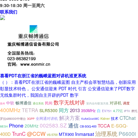
9:30-18:30 周一至周六
联系我们
喜看PDT在浙江省的巍峨蓝图对讲机巡更系统
（ ）：喜看PDT在浙江省的巍峨蓝图 自主产权会萃智慧结晶，创新应用
彰显技术特色， 公安通信迎来 PDT 时代 引言 公安通信迎来了PDT数字
无线集群时代，我国自主开辟的PDT 数字
数字无线对讲
对讲机
中软
畅博通信
民间
调度
通信系统
室内全向吸顶天线
贵州
400MHz
同方
TETRA
2013
SLR5300
350MHz
自
4.77亿
EV751
摩托
IPTV
解决方案
CTChat
全网通对讲机
技术
Kidner
罗拉slr8000中继台
3GPP
K4A8G045WC
002583.SZ
通信
Phone
TCCA
E-SGQ-
20MHz
CB-SGQ-400
MESH
@CCW
TrunC
治理系统
P6600i
Inmarsat
400D
MTX900
VS-5700