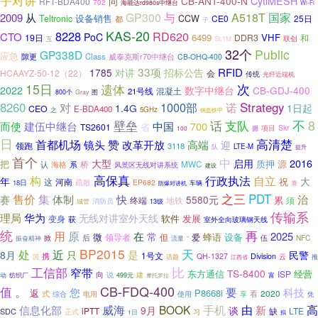
CB-ANT-400-N
CytiMESH
问
RFT-BDA400
702
海能达rd980s中继台
Wi-Fi
国家
GP300
与
A518T
2009
从
设备销售
Teltronic
CCW
CE0
25日
都
子
KAS-20
8228
RD620
CTO
PoC
6499
VHF
19日
DDR3
和
联创
SL1M
互
32个
Public
GP338D
应急
隙更
Class
威泰克斯r70中继台
CB-OHQ-400
33项
对讲
RFID
1785
招标公告
HCAAYZ-50-12（22）
会
传统
光纤近端机
15日
次
遗体
2022
数字中继台
CB-GDJ-400
混凝土
21号线
800个
Gray
图
8260
对
1000部
诺
Strategy
1.4G
1日起
CEO
E-BDA400
5GHz
之
钢盔铁甲
不
8
壁垒
话
支队
而使
建伍中继台
中国
700
省
TS2601
项目
Skr
拥
100
日
高清楚
首都机场
赞
镜头
改革开放
高端
迎
领跑
3118
LTE-M
队
提升
首个
中
大型
2016
启用
把
质押
源
桥
MWC
认
系
海格
风景区无线对讲系统
建设
高保真
构
行政执法
自立
年
大
祝
这
河南
疏散
EP682
18日
车辆
兼
防爆对讲机
之三
PDT
售价
集
体制
快
治
赛
5580元
累
终端
地铁
须
消防员
城管
13级
传输系
理局
华为
无线对讲室外天线
软件
发展
变身
获
室外全向玻璃钢天线
统
用
再
原
在
2025
常
微
蜂语
设备
领导者
但
爱
后
伍
NFC
掀
振奋精神
流量
”
BP2015
天
处
近
是
民警
8月
只
1号文
携
QH-1327
Division
云
国
话题
江西省
推
比
工信部
窄带
TS-8400
东方通信
经营
ISP
向
说
建
动
纺织厂
499元
富
摩托罗拉
CB-FDQ-400
值
。
要
您
科技
P8668i
返
2020
式
看
使用
综合
电用
享
凭
手机
威海
BOOK
由
高
信息化部
新
9月
谈
iPTT
LTE
SDC
缺
习
正式
1日
拟