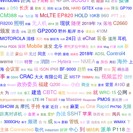
Windows
以下简称
敢
能源
政策
施行
科达
长庆
D50
GITEX
降实
GP700
最
DSL
湖南
HARD
那有
元
4月份
网关
器
双工器
5100
McLTE
CM388
EP820
960
HOLD
10KB
等
-PTT
飞行器
全面
70岁
照明
C2660
无人机
现状
随便
R8200
2019年
落地
旅
7天
2014
积极
GP2000
颁发
这些
船岸
410M
攻击
野外
禁令
请友台
没电
eChat
装备
MOTOROLA
24日
耳机
清移
该
滥用
系列
解析海
市场
GJB
Mobile
北斗
速发
新
深圳
摩托罗拉中继台
PDDS
海关
打通
组网
FPGA
简单
Mag
Control4
晋
走进
2018年
同意
ADSL
蒙山
III
见过
中的
接收
大哥
国务院
---
----
NMEA
海外
weme
消防
Hytera
特警
上
身份
TE30
徐
离职
门禁
会议室
趋势
福
召开
完
海
IP68
BF-9000
ISDN
耦合器
联动
模块
可以
空地
事
CRAC
视频监控
正
大火
有限公司
强悍
MSTP
G500
700MHz
脚
同比
政协委员
福建
小白
Q200
商业
背景
A10D
盛
各业
Smart
要求
作业
AK851
CBTC
就
建造
公网
WRC-15
为
大
规范
省工
治理
Trunked
清晰
摩
高效
3KHz
PMOS
Tiscali
Massive
LTE-Hi
派出所
托罗拉slr1000中继台
Responder
L16
遭到
7.0级
One
SHOW
摩托
手持
Rapid
麻栗
无限
高
近日
专家
PH790
年度
走
股东
办法
SSHT
苹果
距离对讲机
阅兵
金奖
爱护
陕西省
小
首批
回忆
降
概述
四
或
频谱
管线
3000GHz
合
设
WiMAX
下
梅
新标
6月
将于
信息化
个
SL16
集群
公共
到
派单
P118
Connected
主体
中心
取代
钢结构
怎
好评
India2020