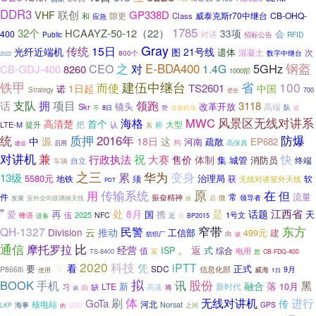
DDR3
VHF
联创
GP338D
威泰克斯r70中继台
CB-OHQ-
隙更
Class
和
应急
1785
32个
HCAAYZ-50-12（22）
33项
会
400
对讲
Public
招标公告
RFID
Gray
传统
15日
光纤近端机
21号线
遗体
图
混凝土
次
800个
数字中继台
2022
之
钢盔
对
E-BDA400
5GHz
CEO
1.4G
CB-GDJ-400
8260
1000部
省
铁甲
建伍中继台
100
而使
TS2601
1日起
中国
诺
Strategy
700
壁垒
支队
拥
话
项目
领跑
3118
镜头
改革开放
高端
Skr
队
不
首都机场
8日
赞
迎
风景区无线对讲系
MWC
海格
高清楚
首个
把
大型
LTE-M
提升
认
桥
系
统
质押
2016年
防爆
源
中
18日
这
河南
疏散
EP682
构
高保真
建设
启用
兼
对讲机
行政执法
祝
快
大赛
售价
体制
城管
消防员
集
自立
终端
车辆
之三
变身
累
华为
13级
5580元
治理局
须
获
软
地铁
无线对讲室外天线
PDT
原
传输系统
在
用
但
流量
件
常
振奋精神
领导者
微
发展
室外全向玻璃钢天线
掀
后
”
江西省
处
是
话题
再
8月
爱
国
携
天
伍
2025
1号文
NFC
蜂语
设备
近
只
BP2015
窄带
东方
民警
QH-1327
Division
云
推动
工信部
建
499元
向
纺织厂
说
通信
比
摩托罗拉
。
经营
返
ISP
式
综合
值
电用
TS-8400
富
您
CB-FDQ-400
2020
科技
iPTT
享
凭
看
要
SDC
正式
P8668i
信息化部
9月
使用
威海
1日
拟
BOOK
讯
股份
手机
黑
融合
落
新
LTE
10月
高速
新时代
习
缺
将
由
谈
体
刷
无线对讲机
进行
GoTa
传
核电站
河北
Norsat
成都
GPS
海事
之间
LKP
的