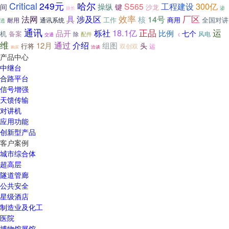
Critical
249元
哈尔
工程建设
300亿
S565
操纵
间
键
沙龙
渗
旅长
效率
厂区
法网
具
涉及区
14号
核
工作
商用
全国对讲
通讯系统
耐用
透
通讯
正品
18.1亿
运
栎社
品开
比例
七个
机
备案
风电
除
配件
交通
《
维
通过
介绍
12月
组图
头
行将
双创双
运
购买
洽谈
产品中心
中继台
合路平台
信号增强
天馈传输
对讲机
应用功能
创新型产品
客户案例
城市综合体
超高层
隧道管廊
公共安全
星级酒店
制造业及化工
医院
博物馆展馆