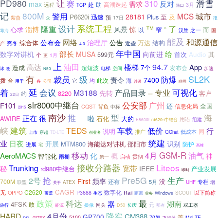
PD980
滑雪
让
赛
310
反对
max
需求
赴
助
高潮迭起
远程
3月
TCP
港口
记
800M
警用
MCS
城市
28181
P6620i
迅速
Plus
至
及
预
17日
紫燕
报
众
系统工程
了
设计
隆重
™
“
淄博
风景
惊
心求
窄
而
以
汉胜
之一
国
导海
能及
和源通信
网络
公布会
治理厅
公告
综合体
万达
结构
穷冬
近些
产
4.0
年中国
部长
给
数字对讲机
MUSA
向前进
首次
Audio
其
599元
个
1月
更
上
94.7
油田
高达
楼梯
App
造成
7个
发布会
超短波
电梯
空间
加速
冰
改
N50
SL2K
有
裁员
级
防爆
7400
责令
此次
海
拨
台
它
均
各
用于
公司
联网
沙漠
延
会议
着
可视化
M3188
产品目录
专业
先转
8220
客户
约
一
22日
slr8000中继台
公安部
广州
F101
还
全国
信息化局
背负
CQST
中标
2015
南沙
海
推
型
正在
很
啦
AWIRE
石化
大的
用语
组建
E8600i
rd620s中继台
石油
峡
建筑
车载
TEDS
低价
行
说明
同
推广
低成本
QChat
上市
穿越
TD-LTE
创业者
统建
业
日夜
开展
识别
MTM800
海能达对讲机
邵阳市
防护
进展
宅
高峰
移动
GSM-R
油气
化
4月
AeroMACS
神
概
智能化
雨棚
启动
第一
贯彻
接收分路器
Liteos
Trunking
秘
宽带
IEEE
rd980中继台
产业发展
即时
抢
Pre5G
生产
2号
First
频率
没
700M
还有
5月
专栏
联盟
增
ATEX
UHF
关于
CAGR
无
C2620
数字化
OPPO
以下简称
P3688
Rail
Windows
SCOUT
覆盖
生态
距离
业务
最
政策
科达
器
湖南
4FSK
敢
元
双工器
摄像
网关
长庆
那有
施行
能源
D50
降实
HARD
4月份
CM388
GP700
70岁
等
5100
McLTE
飞行器
GITEX
DSL