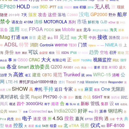
EP820
无人机
HOLD
960
旅
现状
-PTT
积极
10KB
全面
R8200
2014
照明
没电
船岸
这些
GP2000
颁发
攻击
落地
随便
7天
C2660
野外
2019年
禁令
市场
清移
MOTOROLA
请友台
系列
解析海
GJB
410M
eChat
该
24日
滥用
FPGA
Mobile
装备
北斗
海关
耳机
PDDS
深圳
速发
简单
摩托罗拉中继台
见过
Mag
大哥
接收
III
打通
走进
中的
国务院
新晋
组网
2018
同意
蒙山
ADSL
特警
weme
门禁
消防
NMEA
Control4
TE30
徐
上
年
----
Hytera
---
可以
趋势
身份
福
空地
召开
海
完
ISDN
IP68
联动
会议室
海外
模块
BF-9000
离职
大火
视频监控
正
事
G500
CRAC
有限公司
脚
同比
强悍
700MHz
MSTP
耦合器
各业
政协委员
Q200
Smart
A10D
盛大
AK851
要求
背景
小白
作业
福建
商业
高效
规范
Trunked
WRC-15
公
建造
为
CBTC
清晰
治理
就
省工
3KHz
网
LTE-Hi
摩托罗拉slr1000中继台
Tiscali
Massive
遭到
7.0级
Responder
PMOS
派
SHOW
手持
无限距
专家
One
麻栗
高
摩托
近日
股东
L16
走
出所
年度
金奖
离对讲机
PH790
Rapid
小
办法
SSHT
首批
回忆
降
苹果
爱护
陕西省
合
新标
管线
设
阅兵
四个
3000GHz
频谱
集群
概述
将于
梅
或
6月
SL16
信息化
India2020
好评
钢结构
公共
Connected
到
派单
下
怎
WiMAX
主体
中心
取代
电子
搜救
4.5G
搜狗
嘉兴
遇
速度
强
所
典
此生
十大
定位
P118
EP720
分析
控股
仪式
BF-8100
北
视察
型
eTRA
组委
轨道
大
基层
炼成
54所
6日
救援