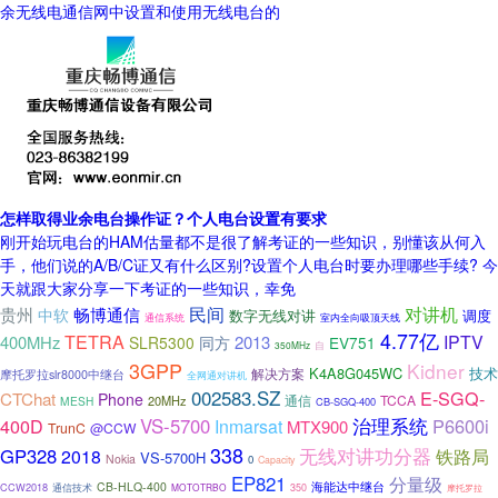
余无线电通信网中设置和使用无线电台的
怎样取得业余电台操作证？个人电台设置有要求
刚开始玩电台的HAM估量都不是很了解考证的一些知识，别懂该从何入
手，他们说的A/B/C证又有什么区别?设置个人电台时要办理哪些手续? 今
天就跟大家分享一下考证的一些知识，幸免
民间
畅博通信
对讲机
贵州
中软
数字无线对讲
调度
室内全向吸顶天线
通信系统
4.77亿
TETRA
IPTV
400MHz
2013
SLR5300
同方
EV751
350MHz
自
3GPP
Kidner
K4A8G045WC
技术
解决方案
摩托罗拉slr8000中继台
全网通对讲机
002583.SZ
E-SGQ-
CTChat
Phone
通信
TCCA
20MHz
MESH
CB-SGQ-400
400D
VS-5700
治理系统
P6600i
Inmarsat
MTX900
TrunC
@CCW
338
无线对讲功分器
GP328
2018
铁路局
VS-5700H
Nokia
0
Capacity
EP821
分量级
海能达中继台
CB-HLQ-400
CCW2018
通信技术
MOTOTRBO
350
摩托罗拉