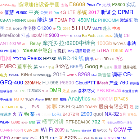
E8608
畅博通信设备手册
实现
P8600
无线
宏拓
P8600Ex
slr5300中继台
中兴
系统
听证会
DPMR
智慧
2017
4G-LTE
PD500
公安
轻
全
Part
能达
450MHz
POI
通
TDMA
PHICOMM
遨游车
数
CB-ANT-400-NX
M3688
5111UV
C1200
软
字
住宅楼
中移
赴京
2019
VoLTE
工具
MOTO
雪
9000
MateBook
800MHz
江苏
清楚
CB-
EarPods
ZiLTE
350M
致力于
来
ICOM
摩托罗拉r8200中继台
100Gb
非法
Relay
ANT-400-W
WCDMA
eLTE
rd980s中继台
LiTRA
提供
TD950
》
项目建设
WiFi
经
苏州
Tony
SL2M
飞
电网
WRC-19
线
P8608
2亿
HP780
防汛
PTX700
BD500
APEC
FMRC
Google
342亿
董事长
666号
第
推进
VOIP
平台
泄露电缆
运营商
2016
8268
CB-
调研
KiNet
新吉信
电力
--2015
150MHz
slr1000中继台
Mini
GFQ-400
760
FD-998
P6600
CloudPTT
230MHz
产业
iMesh
和源通
DMR
森林防火
TC500S
RFS-BDA400
效益
信耦合器
3.0
和源通信功
VT-3
1.8G
鼎桥
Analytics
3000M
DP405
1624
eMTC
极蜂
率分配器
IP67
Phil
iPhone
应用
、
聊
股份有限公司
你
冀
IPv6
CB-FLQ-400
泛
TOANY
指
TALKABOUT
半
2900
quot
NX-32
方
某
物
24372台
火
LoRa
2月
挥系统
01L09
直放站
1号
楼宇对讲
702
宽
RFT-BDA400
G882
问
WLAN
智能
海能达rd980s中继台
8000
Wi-Fi
CCW
子
2009
与
CB-ANT-400-N
从
CytiMESH
GP300
都
Teltronic
设备销售
8228
CE0
19日
互
25日
RD620
A518T
CTO
6499
国家
SL1M
KAS-20
PoC