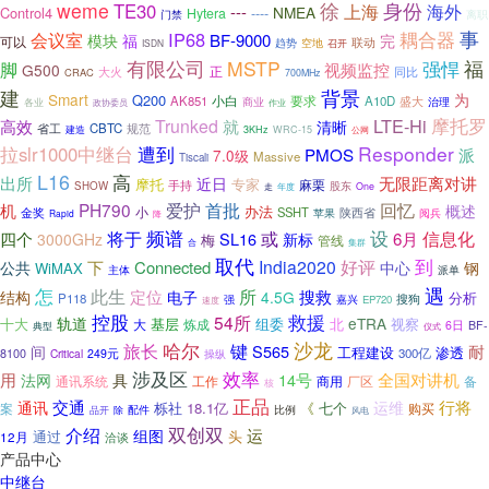
weme
徐
身份
TE30
海外
上海
---
NMEA
Control4
Hytera
----
门禁
离职
耦合器
事
IP68
会议室
BF-9000
福
完
模块
可以
联动
空地
趋势
召开
ISDN
有限公司
MSTP
强悍
福
脚
视频监控
G500
正
大火
同比
CRAC
700MHz
背景
建
Smart
为
Q200
小白
AK851
要求
A10D
商业
盛大
治理
各业
政协委员
作业
LTE-Hi
摩托罗
Trunked
高效
就
清晰
省工
CBTC
规范
建造
3KHz
WRC-15
公网
Responder
拉slr1000中继台
遭到
PMOS
派
7.0级
Massive
Tiscali
L16
高
出所
无限距离对讲
近日
摩托
专家
麻栗
手持
股东
SHOW
走
One
年度
爱护
PH790
首批
回忆
机
概述
小
办法
金奖
SSHT
陕西省
苹果
阅兵
Rapid
降
设
将于
频谱
或
信息化
四个
SL16
6月
3000GHz
新标
梅
管线
合
集群
取代
到
India2020
好评
下
Connected
公共
中心
钢
WiMAX
主体
派单
遇
怎
此生
所
搜救
定位
结构
电子
4.5G
分析
P118
搜狗
强
嘉兴
EP720
速度
控股
救援
54所
轨道
eTRA
基层
北
视察
十大
大
炼成
组委
6日
BF-
典型
仪式
沙龙
旅长
哈尔
键
S565
耐
间
工程建设
渗透
300亿
8100
Critical
249元
操纵
涉及区
效率
用
14号
全国对讲机
法网
具
工作
通讯系统
商用
厂区
备
核
正品
交通
行将
通讯
运维
18.1亿
《
七个
栎社
案
购买
配件
除
比例
品开
风电
双创双
介绍
运
组图
头
通过
12月
洽谈
产品中心
中继台