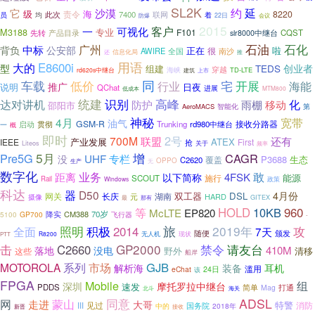
SL2K
沙漠
约
延
它
级
海
8220
责令
7400
联网
员
均
此次
着
22日
防爆
会议
2015
客户
一
可视化
专业
M3188
F101
先转
CQST
产品目录
slr8000中继台
石化
石油
广州
背负
中标
公安部
正在
啦
很
AWIRE
全国
南沙
信息化局
推
还
用语
E8600i
大的
型
TEDS
创业者
组建
海峡
穿越
TD-LTE
rd620s中继台
建筑
上市
车载
同
宅
开展
低价
行业
海能
推广
说明
日夜
QChat
进展
MTM800
低成本
统建
识别
高峰
达对讲机
防护
化
雨棚
移动
邵阳市
第
AeroMACS
智能化
神秘
4月
宽带
油气
GSM-R
接收分路器
启动
贯彻
Trunking
rd980中继台
一
概
即时
2号
700M
联盟
还有
产业发展
ATEX
IEEE
First
抢
Liteos
关于
频率
5月
Pre5G
增
CAGR
UHF
专栏
没
P3688
生态
覆盖
C2620
OPPO
生产
无
数字化
业务
敢
距离
4FSK
以下简称
能源
施行
SCOUT
Rail
Windows
政策
科达
器
D50
4月份
双工器
DSL
网关
长庆
湖南
HARD
元
摄像
GITEX
最
那有
等
HOLD
10KB
960
McLTE
EP820
降实
CM388
70岁
GP700
飞行器
5100
-
旅
照明
2014
2019年
攻
积极
全面
7天
颁发
随便
R8200
无人机
现状
PTT
击
GP2000
禁令
请友台
C2660
410M
落地
没电
野外
清移
这些
船岸
系列
GJB
MOTOROLA
市场
解析海
耳机
装备
滥用
eChat
24日
该
FPGA
Mobile
组
摩托罗拉中继台
深圳
速发
PDDS
简单
Mag
打通
北斗
海关
ADSL
网
蒙山
同意
走进
大哥
特警
消防
III
见过
国务院
2018年
中的
接收
新晋