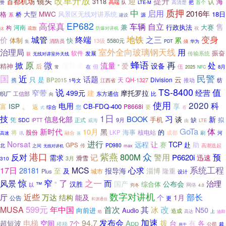
改革开放
提升
镜头
迎
首都机场
3118
认
海
高端
LTE-M
高清楚
把
首个
赞
队
质押
中
启用
2016年
MWC
格
大型
风景区无线对讲系统
18日
桥
系
建设
源
高保真
EP682
车辆
自立
售
兼
行政执法
大赛
构
河南
这
疏散
防爆对讲机
祝
地铁
变身
城管
价
终端
之三
累
体制
快
13级
5580元
消防员
集
PDT
须
华为
室外全向玻璃钢天线
治理局
用
振奋
软件
发展
传输系统
获
无线对讲室外天线
原
蜂语
再
微
处
掀
流量
领导者
设备
爱
精神
后
但
”
伍
在
8月
常
2025
NFC
国
民警
近
话题
云
是
只
Division
携
BP2015
天
QH-1327
推动
纺
1号文
江西省
TS-8400
值
说
窄带
经营
499元
建
摩托罗拉
织厂
工信部
东方通信
比
向
使用
2020
。
科
电用
ISP
享
富
CB-FDQ-400
返
P8668i
您
要
综合
看
式
1日
技
习
BOOK
信息化部
谈
新
手机
凭
缺
拟
正式
9月
SDC
iPTT
威海
LTE
由
GoTa
体
新时代
10月
黑
的
将
股份
海事
LKP
核电站
融合
成都
刷
河
高速
讯
落
进行
Norsat
远程
让
TCP
赛
赴
助
GPS
北
传
PD980
max
高潮迭起
之间
无线对讲机
港口
紫燕
众
反对
800M
预
警用
记
P6620i
需求
迅速
滑雪
310
3月
系统工程
17日
MCS
心求
28181
至
报导海
淄博
及
隆重
城市
Plus
设计
惊
了
之一
窄
而
风景
治理
“
国产
公布会
汉胜
综合体
™
以
网络
穷冬
4.0
数字对讲机
近些
部长
厅
万达
个
1月
结构
能及
公告
更
和源通信
改
599元
年中国
首次
MUSA
其
冰
N50
向前进
Audio
造成
高达
上
油田
给
加速
发布会
电梯
94.7
App
拨
有
超短波
空间
台
各
7个
楼梯
公司
裁
用于