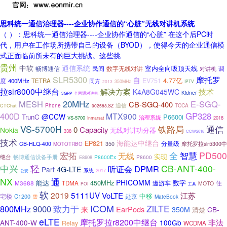
思科统一通信治理器----企业协作通信的“心脏”无线对讲机系统
（ ）：思科统一通信治理器----企业协作通信的“心脏” 在这个后PC时
代，用户在工作场所携带自己的设备（BYOD），使得今天的企业通信模
式正面临前所未有的巨大挑战。这些挑
贵州
通信系统
中软
室内全向吸顶天线
畅博通信
民间
数字无线对讲
调
对讲机
SLR5300
摩托罗
自
4.77亿
EV751
度
400MHz
TETRA
同方
2013
350MHz
IPTV
拉slr8000中继台
技术
解决方案
K4A8G045WC
Kidner
3GPP
全网通对讲机
20MHz
MESH
E-SGQ-
CB-SGQ-400
通信
TCCA
Phone
CTChat
002583.SZ
400D
GP328
MTX900
@CCW
TrunC
P6600i
治理系统
VS-5700
2018
Inmarsat
VS-5700H
铁路局
通信
0
Capacity
Nokia
无线对讲功分器
338
CCW2018
技术
海能达中继台
EP821
分量级
CB-HLQ-400
350
摩托罗拉slr5300中
MOTOTRBO
宏拓
全
智慧
PD500
无线
实现
畅博通信设备手册
继台
P8600Ex
P8600
E8608
中兴
轻
CB-ANT-400-
听证会
DPMR
Part
4G-LTE
系统
2017
公安
NX
通
PHICOMM
能达
450MHz
数字
M3688
TDMA
遨游车
住
MOTO
POI
工具
软
2019
5111UV
VoLTE
江苏
中移
赴京
宅楼
C1200
雪
MateBook
ICOM
致力于
ZiLTE
800MHz
9000
EarPods
来
350M
CB-
清楚
eLTE
摩托罗拉r8200中继台
非法
ANT-400-W
100Gb
Relay
WCDMA