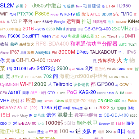
SL2M
rd980s中继台
TD950
》
项目建设
苏州
提供
LiTRA
飞
Tony
经
P8608
WiFi
PTX700
线
FMRC
WRC-19
防汛
APEC
2亿
电网
BD500
董
HP780
平台
推进
VOIP
运营商
KiNet
666号
Google
泄露电缆
电力
150MHz
事长
第
342亿
2016
230MHz
Mini
CB-GFQ-400
8268
FD-
slr1000中继台
新吉信
--2015
调研
DMR
P6600
760
998
CloudPTT
iMesh
和源通信耦合器
产业
3.0
TC500S
1.8G
VT-3
RFS-BDA400
和源通信功率分配器
效益
鼎桥
森林防火
1624
eMTC
3000M
IP67
TALKABOUT
IPv6
DP405
Analytics
极蜂
半
Phil
iPhone
应用
、
物
火
CB-FLQ-400
股份有限公司
你
冀
方
TOANY
指挥系统
泛
聊
某
24372台
2900
2月
01L09
智
1号
LoRa
直放站
WLAN
NX-32
G882
8000
quot
海能达rd980s中继台
问
宽
702
能
楼宇对讲
RFT-BDA400
CB-ANT-400-N
Wi-Fi
2009
GP300
Teltronic
都
从
CytiMESH
设备销售
CCW
与
子
PoC
KAS-20
A518T
CE0
25日
19日
CTO
SL1M
国家
6499
互
RD620
DDR3
8228
应急
VHF
联创
和
威泰克斯r70中继台
CB-OHQ-400
Class
Public
GP338D
隙更
32个
1785
2022
对讲
HCAAYZ-50-12（22）
33项
会
传统
RFID
光纤近端机
招标公告
遗体
混凝土
15日
数字中继台
CB-GDJ-400
Gray
图
21号线
次
8260
800个
1000部
钢盔铁甲
5GHz
对
而使
之
E-BDA400
1日起
CEO
诺
1.4G
Strategy
话
8日
100
建伍中继台
支队
中国
Skr
领跑
拥
壁垒
项目
TS2601
700
省
不