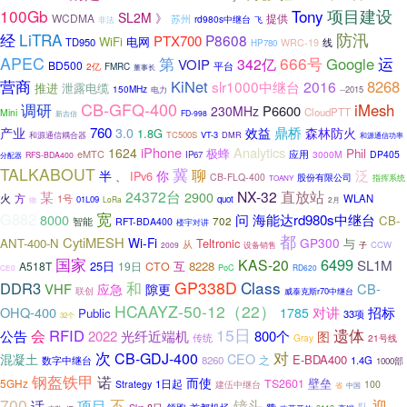
100Gb
Tony
项目建设
SL2M
》
WCDMA
提供
苏州
rd980s中继台
飞
非法
LiTRA
防汛
经
P8608
PTX700
WiFi
电网
TD950
线
WRC-19
HP780
APEC
第
666号
Google
运
342亿
VOIP
BD500
平台
2亿
FMRC
董事长
营商
KiNet
8268
slr1000中继台
2016
推进
泄露电缆
150MHz
电力
--2015
CB-GFQ-400
调研
iMesh
P6600
230MHz
CloudPTT
Mini
FD-998
新吉信
鼎桥
760
效益
产业
3.0
森林防火
1.8G
TC500S
VT-3
DMR
和源通信耦合器
和源通信功率
iPhone
Analytics
1624
Phil
极蜂
eMTC
应用
3000M
DP405
IP67
分配器
RFS-BDA400
TALKABOUT
冀
聊
泛
你
半
IPv6
、
CB-FLQ-400
股份有限公司
指挥系统
TOANY
24372台
NX-32
直放站
某
2900
火
方
WLAN
1号
01L09
quot
物
LoRa
2月
宽
G882
问
海能达rd980s中继台
8000
CB-
702
智能
RFT-BDA400
楼宇对讲
都
CytiMESH
Wi-Fi
GP300
ANT-400-N
Teltronic
与
从
子
CCW
2009
设备销售
国家
6499
KAS-20
SL1M
25日
互
8228
A518T
19日
CTO
PoC
RD620
CE0
GP338D
Class
DDR3
和
VHF
CB-
应急
隙更
联创
威泰克斯r70中继台
HCAAYZ-50-12（22）
OHQ-400
对讲
招标
1785
Public
33项
32个
15日
遗体
RFID
会
公告
2022
光纤近端机
800个
图
传统
Gray
21号线
次
对
CB-GDJ-400
CEO
混凝土
E-BDA400
8260
之
1.4G
数字中继台
1000部
钢盔铁甲
诺
而使
5GHz
TS2601
壁垒
1日起
Strategy
建伍中继台
100
省
中国
700
不
迎
项目
镜头
话