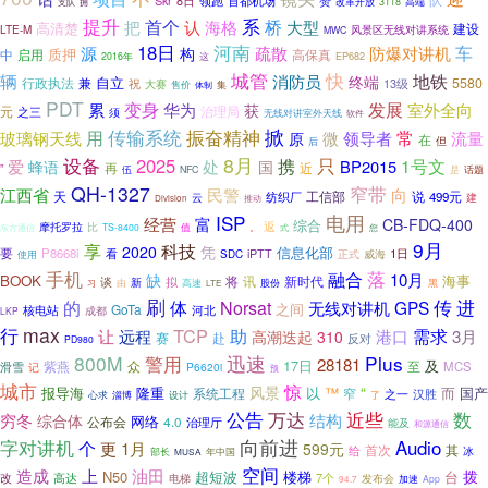
队
Skr
8日
领跑
赞
首都机场
支队
改革开放
3118
高端
拥
提升
系
桥
首个
把
认
海格
大型
高清楚
建设
风景区无线对讲系统
LTE-M
MWC
18日
河南
疏散
车
源
防爆对讲机
构
质押
中
启用
高保真
2016年
这
EP682
城管
快
地铁
辆
消防员
终端
兼
自立
5580
行政执法
祝
13级
大赛
售价
体制
集
PDT
发展
变身
华为
累
室外全向
获
元
治理局
之三
须
无线对讲室外天线
软件
传输系统
掀
用
振奋精神
领导者
常
玻璃钢天线
微
流量
原
在
后
但
8月
只
设备
2025
携
爱
处
1号文
BP2015
蜂语
国
近
再
”
伍
NFC
是
话题
QH-1327
窄带
江西省
民警
向
天
纺织厂
工信部
说
499元
云
建
推动
Division
电用
ISP
经营
富
CB-FDQ-400
综合
返
摩托罗拉
比
TS-8400
值
。
式
东方通信
您
9月
享
科技
2020
凭
信息化部
要
P8668i
看
1日
iPTT
正式
SDC
威海
使用
手机
落
融合
10月
缺
BOOK
海事
将
讯
新时代
谈
新
拟
由
股份
黑
高速
习
LTE
刷
传
的
进
体
Norsat
GPS
无线对讲机
之间
GoTa
核电站
河北
成都
LKP
max
行
TCP
需求
远程
助
让
港口
3月
高潮迭起
310
赛
赴
反对
PD980
800M
警用
迅速
Plus
28181
17日
紫燕
众
及
滑雪
至
MCS
记
P6620i
预
城市
惊
风景
“
报导海
隆重
以
™
而
国产
系统工程
窄
之一
汉胜
心求
设计
淄博
了
公告
近些
万达
数
穷冬
结构
综合体
公布会
网络
4.0
治理厅
能及
和源通信
向前进
字对讲机
Audio
个
更
1月
599元
首次
其
给
冰
部长
年中国
MUSA
空间
造成
上
油田
拨
N50
超短波
楼梯
台
改
高达
7个
电梯
发布会
加速
App
94.7