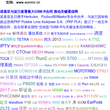
诺基亚与波兰签署最大GSM-R合同 推动关键通信网
诺基亚近日携手Herkules、Pozbud和Wasko等合作伙伴，与波兰国有铁
路运营商PKP Polskie Linie Kolejowe S.A.（PKP PLK）签订了一份五年
期合同，旨在部署全国性“交钥匙”GSM-R与关键业务回传网络，
调度
通信系统
畅博通信
民间
数字无线对讲
贵州
中软
对讲机
室内全向吸顶天线
400MHz
自
2013
4.77亿
TETRA
同方
SLR5300
350MHz
EV751
IPTV
K4A8G045WC
摩托罗拉slr8000中继台
解决方案
3GPP
全网通对讲机
CTChat
MESH
技术
Phone
002583.SZ
20MHz
CB-SGQ-400
Kidner
通信
VS-5700
TrunC
E-SGQ-400D
治
MTX900
TCCA
@CCW
Inmarsat
GP328
理系统
无线对讲功
VS-5700H
338
P6600i
Capacity
Nokia
0
2018
通信技术
EP821
CCW2018
MOTOTRBO
分器
铁路局
CB-HLQ-400
分量级
海能达中继台
E8608
350
摩托罗拉slr5300中继台
畅博通信设备手册
宏拓
P8600
P8600Ex
实现
全
Part
公安
轻
智慧
4G-LTE
PD500
中兴
系统
无线
2017
听证会
M3688
通
TDMA
CB-ANT-400-NX
DPMR
能达
450MHz
POI
PHICOMM
5111UV
遨游车
数字
MOTO
住宅楼
VoLTE
2019
C1200
工具
雪
软
来
赴京
EarPods
中移
800MHz
9000
致力于
MateBook
ICOM
江苏
ZiLTE
清楚
eLTE
摩托罗拉r8200中继台
CB-ANT-400-W
Relay
350M