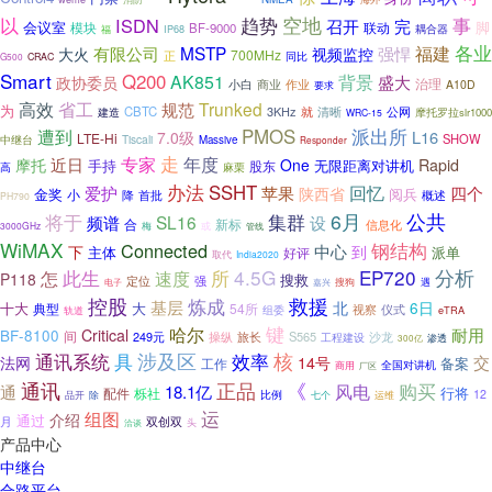
空地
以
ISDN
趋势
事
召开
完
脚
会议室
模块
联动
BF-9000
福
耦合器
IP68
各业
MSTP
福建
大火
有限公司
强悍
视频监控
700MHz
正
同比
G500
CRAC
Smart
Q200
AK851
背景
盛大
政协委员
治理
小白
商业
作业
A10D
要求
高效
省工
规范
Trunked
为
CBTC
3KHz
就
清晰
公网
建造
摩托罗拉slr1000
WRC-15
派出所
遭到
PMOS
L16
7.0级
LTE-Hi
SHOW
Tiscali
中继台
Massive
Responder
走
专家
年度
近日
摩托
One
Rapid
手持
无限距离对讲机
股东
麻栗
高
办法
SSHT
回忆
爱护
苹果
四个
陕西省
金奖
小
阅兵
降
首批
概述
PH790
公共
集群
6月
将于
SL16
设
频谱
合
新标
信息化
或
3000GHz
梅
管线
WiMAX
钢结构
Connected
中心
下
到
主体
派单
好评
取代
India2020
所
4.5G
EP720
分析
怎
此生
速度
P118
搜救
定位
强
电子
嘉兴
搜狗
遇
控股
炼成
救援
基层
北
6日
十大
大
54所
典型
视察
仪式
组委
eTRA
轨道
哈尔
键
耐用
BF-8100
Critical
间
249元
操纵
S565
沙龙
旅长
工程建设
渗透
300亿
通讯系统
涉及区
效率
核
具
交
法网
14号
备案
工作
商用
全国对讲机
厂区
《
通讯
正品
购买
风电
通
18.1亿
行将
配件
栎社
12
除
比例
七个
运维
品开
运
组图
介绍
通过
双创双
月
头
洽谈
产品中心
中继台
合路平台