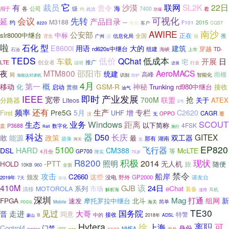
它
联网
裁员
SL2K
22日
有
沙漠
责令
海
各
级
公司
7400
着
用于
此次
均
防爆
可视化
会议
先转
延
产品目录
M3188
约
2015
F101
客户
CQST
一
专业
8220
AWIRE
南沙
公安部
slr8000中继台
中标
正在
全国
推
广州
还
信息化局
很
背负
啦
石化
型
E8600i
用语
建筑
大的
穿越
rd620s中继台
组建
TD-
海峡
上市
石油
TEDS
低价
低成本
QChat
车载
开展
日
宅
推广
LTE
创业者
行业
说明
进展
MTM800
邵阳市
AeroMACS
夜
统建
高峰
雨棚
同
智能化
海能达对讲机
识别
防护
4月
概
第一
移动
GSM-R
神秘
化
Trunking
rd980中继台
接收
启动
贯彻
油气
IEEE
即时
产业发展
宽带
抢
700M
联盟
分路器
关于
ATEX
Liteos
2号
还有
频率
生产
专栏
Pre5G
5月
增
C2620
First
UHF
CAGR
覆
OPPO
没
无
Windows
SCOUT
业务
距离
生态
以下简称
4FSK
盖
P3688
数字化
Rail
施行
器
科达
D50
长庆
GITEX
能源
敢
政策
双工器
最
那有
湖南
摄像
网关
元
EP820
5100
飞行器
HARD
DSL
CM388
McLTE
等
4月份
GP700
降实
70岁
R8200
积极
现状
2014
-PTT
照明
无人机
HOLD
随便
旅
960
10KB
全面
禁令
攻击
船岸
C2660
这些
颁发
没电
GP2000
请友台
野外
2019年
7天
落地
410M
该
GJB
24日
系列
市场
eChat
MOTOROLA
清移
装备
耳机
解析海
滥用
深圳
Mag
打通
组网
新
FPGA
速发
摩托罗拉中继台
北斗
简单
海关
Mobile
PDDS
TE30
见过
国务院
走进
大哥
晋
同意
特警
接收
中的
III
2018年
ADSL
蒙山
Hytera
离职
----
徐
上海
可
---
Control4
门禁
身份
weme
消防
NMEA
海外