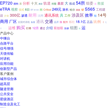
54所
EP720
大
分析
轨道
组委
十大
救援
基层
炼成
遇
控股
搜狗
典型
北
S565
eTRA
249元
视察
旅长
工程建
6日
哈尔
键
仪式
间
Critical
操纵
BF-8100
耐用
14号
涉及区
效率
300亿
通讯系统
具
设
渗透
工作
法网
核
沙龙
交通
商用
厂区
通讯
比例
18.1亿
栎社
正品
品开
除
配件
全国对讲机
备案
《
七
购买
运
运维
组图
介绍
12月
双创双
通过
行将
风电
洽谈
头
个
产品中心
中继台
合路平台
信号增强
天馈传输
对讲机
应用功能
创新型产品
客户案例
城市综合体
超高层
隧道管廊
公共安全
星级酒店
制造业及化工