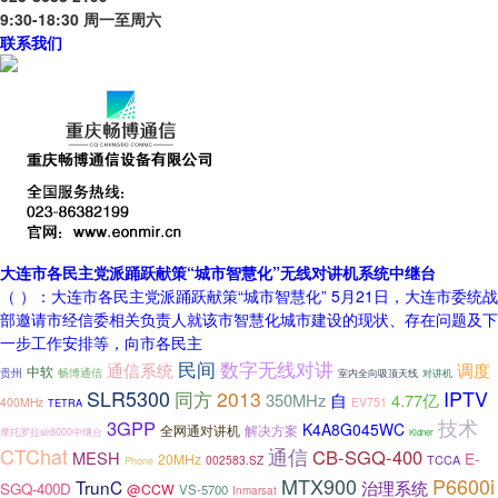
9:30-18:30 周一至周六
联系我们
大连市各民主党派踊跃献策“城市智慧化”无线对讲机系统中继台
（ ）：大连市各民主党派踊跃献策“城市智慧化” 5月21日，大连市委统战
部邀请市经信委相关负责人就该市智慧化城市建设的现状、存在问题及下
一步工作安排等，向市各民主
数字无线对讲
民间
通信系统
调度
中软
贵州
畅博通信
室内全向吸顶天线
对讲机
SLR5300
同方
2013
IPTV
350MHz
自
4.77亿
400MHz
EV751
TETRA
技术
3GPP
K4A8G045WC
全网通对讲机
解决方案
摩托罗拉slr8000中继台
Kidner
CTChat
通信
CB-SGQ-400
MESH
E-
20MHz
TCCA
002583.SZ
Phone
MTX900
P6600i
TrunC
治理系统
SGQ-400D
@CCW
VS-5700
Inmarsat