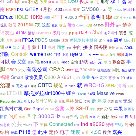
4FSK
敢
科达
D50
双工器
长庆
元
湖
那有
网关
政策
摄像
最
能源
器
CM388
等
4月份
南
GITEX
5100
McLTE
降实
HARD
DSL
70岁
GP700
飞行器
10KB
-PTT
全面
照明
积极
HOLD
EP820
R8200
960
2014
旅
无人机
野外
2019年
禁令
这些
7天
落地
现状
随便
攻击
没电
颁发
GP2000
C2660
船岸
eChat
请友台
滥
24日
410M
GJB
装备
系列
清移
解析海
该
市场
MOTOROLA
用
简单
PDDS
FPGA
打
摩托罗拉中继台
Mobile
速发
耳机
深圳
北斗
Mag
海关
走进
III
接收
中的
国务院
通
蒙山
同意
新晋
见过
组网
ADSL
特警
大哥
2018年
消防
Control4
weme
----
Hytera
门禁
海外
TE30
离职
上海
---
徐
NMEA
身份
完
可以
会议室
福
趋势
事
耦合器
空地
联动
IP68
模块
召开
BF-9000
ISDN
脚
有限公司
CRAC
G500
正
700MHz
同比
强悍
大火
视频监控
MSTP
各业
福建
Smart
政协委员
Q200
AK851
商业
要求
小白
背景
作业
A10D
盛大
CBTC
治理
就
WRC-15
规范
3KHz
清晰
高效
为
Trunked
省工
建造
公网
LTE-Hi
摩托罗拉slr1000中继台
Massive
7.0级
Tiscali
遭到
PMOS
SHOW
走
年度
无限
L16
手持
高
近日
股东
Responder
派出所
摩托
专家
麻栗
SSHT
金奖
苹果
距离对讲机
降
Rapid
One
办法
陕西省
爱护
PH790
小
首批
四个
3000GHz
阅兵
合
频谱
新标
6月
设
回忆
管线
概述
梅
将于
或
SL16
集群
公共
下
India2020
Connected
钢
中心
主体
好评
信息化
到
取代
WiMAX
怎
P118
电子
速度
此生
定位
4.5G
嘉兴
结构
所
搜救
派单
强