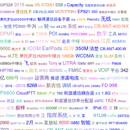
2018
338
VS-5700H
Capacity
GP328
铁路局
Nokia
0
无线对讲功分器
EP821
通信技术
MOTOTRBO
CB-HLQ-400
350
分量级
CCW2018
海能达中继台
无线
畅博通信设备手册
实现
摩托罗拉slr5300中继台
E8608
P8600Ex
宏拓
P8600
中兴
轻
系统
CB-ANT-400-NX
智慧
PD500
4G-LTE
公安
Part
2017
听证会
全
POI
数字
DPMR
TDMA
工具
PHICOMM
通
能达
450MHz
MOTO
M3688
遨游车
江苏
中移
赴京
MateBook
5111UV
VoLTE
800MHz
住宅楼
软
雪
C1200
2019
ICOM
EarPods
350M
9000
清楚
ZiLTE
来
CB-ANT-400-W
致力于
WCDMA
eLTE
摩托罗拉r8200中继台
100Gb
非法
苏州
SL2M
》
Relay
飞
LiTRA
Tony
rd980s中继台
提供
WiFi
P8608
经
TD950
电网
PTX700
项目建设
VOIP
342
防汛
FMRC
HP780
BD500
平台
董事长
APEC
线
第
WRC-19
2亿
运营商
亿
666号
推进
泄露电缆
Google
slr1000中继
电力
150MHz
KiNet
8268
新吉信
FD-998
调研
台
--2015
Mini
2016
CB-GFQ-400
230MHz
P6600
CloudPTT
和源通信耦合器
iMesh
1.8G
产业
760
3.0
VT-3
TC500S
1624
和源通信功率分配器
效益
eMTC
鼎桥
RFS-BDA400
森林防火
iPhone
DMR
极蜂
你
IPv6
冀
聊
应用
3000M
半
Phil
DP405
Analytics
IP67
TALKABOUT
、
CB-FLQ-
指挥系统
泛
01L09
物
某
1号
股份有限公司
LoRa
24372台
TOANY
火
400
方
2月
直放站
8000
智能
2900
G882
quot
RFT-BDA400
楼宇对讲
WLAN
宽
NX-32
702
CB-ANT-400-N
2009
CytiMESH