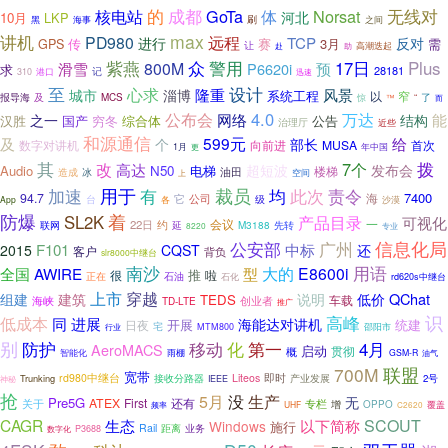
无线对
的
成都
GoTa
Norsat
核电站
体
河北
10月
LKP
刷
之间
黑
海事
讲机
max
远程
PD980
TCP
反对
进行
传
赛
3月
需
GPS
让
赴
高潮迭起
助
众
Plus
紫燕
警用
17日
800M
滑雪
P6620i
预
求
28181
记
310
港口
迅速
至
设计
心求
隆重
风景
城市
淄博
系统工程
窄
以
报导海
及
MCS
“
了
惊
™
而
4.0
万达
公布会
网络
能
之一
结构
汉胜
穷冬
综合体
公告
国产
治理厅
近些
和源通信
及
599元
给
部长
个
MUSA
首次
数字对讲机
向前进
1月
更
年中国
其
拨
改
7个
高达
发布会
超短波
Audio
N50
电梯
楼梯
冰
油田
造成
空间
上
用于
加速
裁员
此次
责令
有
均
7400
94.7
海
它
公司
级
台
沙漠
App
各
防爆
着
SL2K
产品目录
可视化
会议
一
22日
约
M3188
联网
延
先转
8220
专业
信息化局
公安部
广州
F101
中标
2015
CQST
还
客户
背负
slr8000中继台
南沙
用语
AWIRE
大的
E8600i
全国
型
推
很
啦
石油
正在
石化
rd620s中继台
上市
穿越
QChat
组建
建筑
说明
低价
TEDS
车载
海峡
创业者
TD-LTE
推广
识
高峰
低成本
同
进展
海能达对讲机
开展
统建
日夜
宅
行业
MTM800
邵阳市
别
移动
化
第一
防护
4月
AeroMACS
启动
贯彻
概
智能化
雨棚
GSM-R
油气
700M
联盟
宽带
即时
rd980中继台
接收分路器
Liteos
Trunking
产业发展
2号
神秘
IEEE
抢
5月
没
生产
无
Pre5G
ATEX
First
还有
关于
专栏
增
OPPO
频率
UHF
覆盖
C2620
CAGR
SCOUT
生态
以下简称
Windows
施行
Rail
距离
业务
P3688
数字化