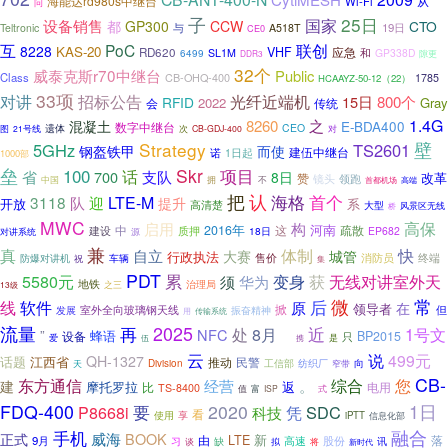
海能达rd980s中继台
Wi-Fi
从
问
子
25日
设备销售
国家
都
GP300
CCW
CTO
19日
Teltronic
与
A518T
CE0
联创
互
PoC
8228
KAS-20
VHF
应急
RD620
SL1M
和
GP338D
6499
隙更
DDR3
32个
威泰克斯r70中继台
Public
Class
CB-OHQ-400
1785
HCAAYZ-50-12（22）
33项
对讲
招标公告
光纤近端机
15日
800个
RFID
2022
Gray
会
传统
1.4G
8260
之
混凝土
E-BDA400
数字中继台
CEO
图
遗体
次
21号线
CB-GDJ-400
对
Strategy
壁
5GHz
TS2601
钢盔铁甲
而使
建伍中继台
诺
1日起
1000部
垒
Skr
项目
100
话
省
700
支队
8日
改革
赞
镜头
领跑
中国
拥
不
高端
首都机场
把
认
海格
首个
3118
LTE-M
队
迎
提升
开放
系
高清楚
大型
风景区无线
桥
MWC
高保
启用
构
河南
中
2016年
疏散
质押
这
建设
18日
EP682
对讲系统
源
兼
快
真
自立
体制
大赛
城管
行政执法
售价
消防员
终端
防爆对讲机
车辆
祝
集
PDT
累
5580元
变身
获
无线对讲室外天
须
华为
地铁
治理局
13级
之三
微
常
后
线
软件
原
在
领导者
掀
室外全向玻璃钢天线
振奋精神
但
发展
用
传输系统
2025
流量
近
再
1号文
处
8月
NFC
”
蜂语
设备
BP2015
只
国
爱
伍
是
携
云
说
499元
QH-1327
话题
江西省
推动
民警
Division
工信部
纺织厂
窄带
向
天
CB-
综合
东方通信
您
经营
。
建
摩托罗拉
比
返
电用
TS-8400
富
值
ISP
式
1日
FDQ-400
2020
要
SDC
P8668i
凭
科技
看
使用
享
iPTT
信息化部
融合
手机
威海
BOOK
正式
新
LTE
落
9月
由
股份
习
缺
高速
谈
讯
拟
将
新时代