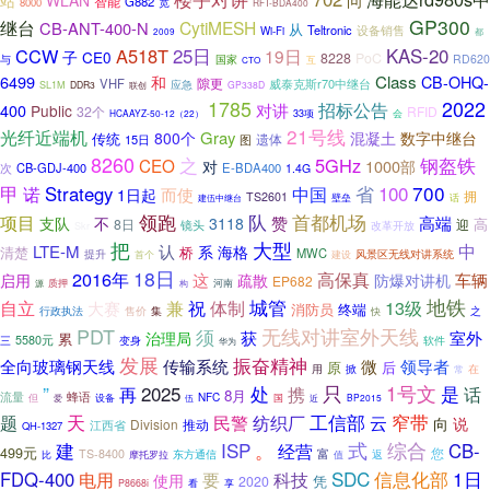
站
WLAN
问
智能
G882
宽
8000
RFT-BDA400
GP300
继台
CytiMESH
CB-ANT-400-N
从
Teltronic
设备销售
Wi-Fi
都
2009
25日
CCW
A518T
KAS-20
19日
子
CE0
8228
PoC
与
RD620
国家
互
CTO
6499
Class
和
CB-OHQ-
隙更
VHF
威泰克斯r70中继台
应急
SL1M
DDR3
联创
GP338D
1785
2022
对讲
招标公告
400
Public
32个
RFID
会
HCAAYZ-50-12（22）
33项
21号线
光纤近端机
Gray
800个
混凝土
数字中继台
传统
15日
图
遗体
8260
钢盔铁
之
5GHz
CEO
1000部
对
次
CB-GDJ-400
E-BDA400
1.4G
甲
省
100
700
诺
Strategy
中国
而使
1日起
拥
TS2601
建伍中继台
壁垒
话
领跑
队
项目
首都机场
赞
高端
支队
不
3118
8日
迎
高
镜头
Skr
改革开放
把
大型
中
认
LTE-M
系
海格
桥
清楚
MWC
提升
风景区无线对讲系统
建设
首个
18日
2016年
高保真
这
疏散
车辆
启用
防爆对讲机
EP682
质押
源
构
河南
城管
地铁
自立
兼
体制
13级
祝
大赛
消防员
终端
行政执法
售价
之
集
快
PDT
无线对讲室外天线
须
获
室外
治理局
累
三
5580元
变身
软件
华为
发展
振奋精神
微
全向玻璃钢天线
传输系统
领导者
原
后
用
掀
在
常
”
2025
处
只
1号文
是
再
携
话
8月
流量
蜂语
NFC
但
设备
爱
伍
国
近
BP2015
天
工信部
窄带
题
民警
纺织厂
云
向
说
Division
江西省
推动
QH-1327
建
ISP
式
综合
。
CB-
经营
499元
您
富
TS-8400
东方通信
返
摩托罗拉
值
比
SDC
1日
FDQ-400
信息化部
电用
要
科技
使用
2020
凭
P8668i
看
享