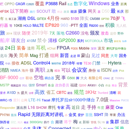
Windows
覆盖
Rail
数字化
P3688
业务
栏
OPPO
CAGR
距离
C2620
生态
最
敢
以下简称
摄像
网关
D50
SCOUT
那
4FSK
长庆
能源
施行
政策
器
科达
4月份
70岁
湖南
DSL
降实
飞
有
5100
HARD
CM388
GITEX
GP700
元
双工器
积极
EP820
960
全面
行器
-PTT
McLTE
10KB
无人机
等
R8200
HOLD
照明
旅
2019年
C2660
颁发
随便
落地
没电
攻击
7天
现状
这些
野外
2014
船岸
请友台
禁令
清移
GP2000
市场
410M
系列
MOTOROLA
解析海
GJB
24日
耳机
FPGA
装备
该
速发
滥用
Mobile
eChat
深圳
摩托罗拉中继台
PDDS
简单
打通
蒙山
海关
新晋
Mag
组网
见过
同意
国务
北斗
大哥
III
走进
---
Hytera
Control4
ADSL
院
接收
2018年
门禁
weme
TE30
特警
中的
----
离职
会议室
消防
可以
ISDN
徐
NMEA
海外
上海
身份
模块
福
趋势
IP68
空地
完
BF-9000
事
联动
大火
有限公司
耦合器
G500
脚
召开
正
700MHz
CRAC
背景
Smart
福建
政协委员
MSTP
小白
强悍
各业
AK851
视频监控
Q200
商业
同比
作业
高效
规范
省工
3KHz
CBTC
A10D
盛大
清晰
就
Trunked
要求
为
建造
治理
7.0级
摩托罗拉slr1000中继台
LTE-Hi
遭到
公网
WRC-15
Tiscali
Massive
PMOS
高
走
手持
麻栗
L16
摩托
近日
One
派出所
SHOW
专家
年度
Responder
Rapid
无限距离对讲机
金奖
降
办法
首批
SSHT
PH790
爱护
苹果
股东
小
梅
集群
信息
将于
频谱
合
陕西省
新标
3000GHz
SL16
回忆
四个
或
管线
设
阅兵
概述
主体
Connected
派单
化
中心
下
公共
取代
WiMAX
到