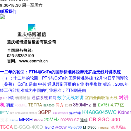
9:30-18:30 周一至周六
联系我们
十二年的轮回：PTN与GoTa的国际标准路径摩托罗拉无线对讲系统
（ ）：十二年的轮回：PTN与GoTa的国际标准路径 12月14日早间评论
（桑菊） GoTa 是由 中兴 通讯领衔开辟的专业 数字集群 标准，2008年
经工信部批准成为中国的行业标准；PTN则是由
对讲
数字无线对讲
通信系统
室内全向吸顶天线
中软
畅博通信
民间
贵州
机
350MHz
自
4.77亿
TETRA
同方
调度
EV751
400MHz
2013
SLR5300
K4A8G045WC
3GPP
Kidner
IPTV
解决方案
摩托罗拉slr8000中继台
全网通对讲机
CB-SGQ-400
20MHz
技术
MESH
002583.SZ
通信
Phone
CTChat
E-SGQ-400D
TCCA
TrunC
VS-5700
MTX900
治理系统
@CCW
Inmarsat