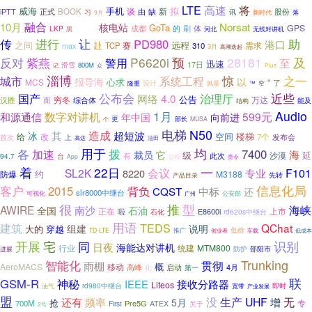
LTE
高速
将
威海
拟
手机
谈
新
iPTT
BOOK
由
正式
习
缺
股份
讯
新时代
9月
落
融合
Norsat
10月
海事
核电站
GoTa
GPS
成都
的
刷
体
LKP
黑
河北
无线对讲机
传
让
助
进行
PD980
港口
之间
赴
远程
赛
需求
TCP
310
max
3月
高潮迭起
及
反对
紫燕
P6620i
预
28181
警用
至
迅速
17日
滑雪
800M
记
众
Plus
淄博
惊
之一
系统工程
城市
报导海
以
心求
“
MCS
了
设计
隆重
风景
™
窄
国产
公布会
近些
网络
4.0
治理厅
公告
万达
而
穷冬
汉胜
综合体
结构
能及
1月
Audio
数字对讲机
599元
和源通信
年中国
向前进
更
部长
个
MUSA
N50
电梯
造成
其
超短波
冰
空间
楼梯
给
改
7个
发布会
上
首次
高达
油田
用于
均
拨
各
加速
7400
海
裁员
它
级
延
沙漠
有
此次
94.7
台
App
责令
公司
着
22日
一
会议
SL2K
F101
8220
专业
约
M3188
防爆
联网
先转
产品目录
客户
信息化局
2015
背负
中标
CQST
还
slr8000中继台
可视化
公安部
广州
很
推
型
AWIRE
海峡
南沙
全国
石油
正在
上市
E8600i
啦
石化
rd620s中继台
用语
TEDS
建筑
QChat
组建
说明
大的
穿越
低价
TD-LTE
推广
车载
低成本
创业者
识别
开展
宅
同
日夜
海能达对讲机
行业
MTM800
统建
防护
邵阳市
进展
Trunking
智能化
雨棚
贯彻
概
AeroMACS
移动
高峰
启动
4月
化
第一
联
GSM-R
神秘
IEEE
接收分路器
Liteos
rd980中继台
即时
油气
宽带
产业发展
盟
无
没
生产
UHF
还有
频率
增
5月
抢
专
700M
Pre5G
First
ATEX
关于
2号