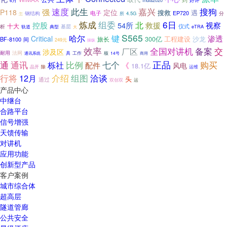
India2020
好评
6月
搜狗
速度
此生
嘉兴
强
定位
P118
搜救
遇
钢结构
电子
EP720
分
所
4.5G
怎
炼成
组委
6日
北
视察
控股
54所
救援
十大
析
基层
仪式
eTRA
轨道
典型
大
S565
哈尔
键
渗透
Critical
工程建设
沙龙
旅长
300亿
BF-8100
间
249元
操纵
效率
交
全国对讲机
备案
厂区
涉及区
法网
耐用
具
核
工作
14号
通讯系统
商用
正品
通
通讯
比例
购买
栎社
七个
配件
《
风电
18.1亿
品开
除
运维
行将
组图
12月
介绍
洽谈
头
通过
双创双
运
产品中心
中继台
合路平台
信号增强
天馈传输
对讲机
应用功能
创新型产品
客户案例
城市综合体
超高层
隧道管廊
公共安全