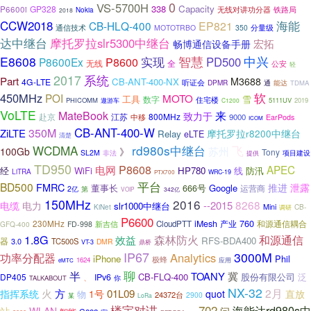
0
VS-5700H
338
Capacity
GP328
P6600i
无线对讲功分器
铁路局
Nokia
2018
CCW2018
海能
CB-HLQ-400
EP821
分量级
通信技术
MOTOTRBO
350
达中继台
摩托罗拉slr5300中继台
宏拓
畅博通信设备手册
智慧
E8608
中兴
实现
PD500
P8600Ex
P8600
无线
全
公安
轻
2017
系统
Part
M3688
CB-ANT-400-NX
4G-LTE
听证会
DPMR
能达
通
TDMA
450MHz
软
POI
MOTO
工具
雪
数字
住宅楼
PHICOMM
5111UV
2019
遨游车
C1200
VoLTE
MateBook
来
致力于
江苏
800MHz
赴京
9000
中移
EarPods
ICOM
CB-ANT-400-W
350M
ZiLTE
摩托罗拉r8200中继台
Relay
eLTE
清楚
WCDMA
rd980s中继台
飞
》
苏州
100Gb
Tony
SL2M
非法
项目建设
提供
TD950
P8608
APEC
电网
经
WiFi
HP780
线
防汛
LiTRA
WRC-19
PTX700
平台
BD500
FMRC
推进
泄露
董事长
Google
666号
运营商
2亿
第
VOIP
342亿
150MHz
2016
8268
--2015
电缆
电力
slr1000中继台
Mini
CB-
KiNet
调研
P6600
760
230MHz
iMesh
CloudPTT
产业
和源通信耦合
GFQ-400
FD-998
新吉信
1.8G
森林防火
和源通信
效益
RFS-BDA400
器
3.0
TC500S
DMR
VT-3
鼎桥
IP67
3000M
Analytics
功率分配器
iPhone
Phil
极蜂
1624
应用
eMTC
聊
半
TOANY
冀
CB-FLQ-400
股份有限公司
泛
DP405
、
IPv6
TALKABOUT
你
NX-32
2月
火
方
01L09
指挥系统
1号
quot
直放
物
24372台
2900
某
LoRa
楼宇对讲
702
海能达rd980s中