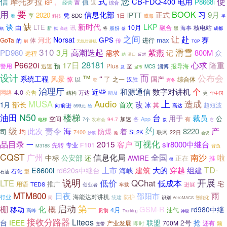
使
式
您
信
摩托罗拉
电用
CB-FDQ-400
值
P8668i
。
富
返
综合
ISP
经营
用
要
BOOK
信息化部
习
9月
iPTT
正式
2020
凭
享
SDC
1日
威海
看
科技
手
缺
新时代
LKP
谈
LTE
由
10月
融合
核电站
讯
海事
股份
新
黑
将
成都
机
拟
高速
落
之间
让
赴
赛
Norsat
GPS
河北
max
GoTa
体
进行
的
传
刷
无线对讲机
TCP
310
滑雪
3月
高潮迭起
紫燕
PD980
需求
800M
记
众
远程
助
港口
反对
17日
28181
心求
P6620i
隆重
警用
预
报导海
迅速
Plus
至
MCS
淄博
及
城市
设计
而
公布会
“
™
系统工程
风景
了
国产
惊
之一
综合体
以
汉胜
窄
穷冬
治理厅
个
近些
和源通信
数字对讲机
4.0
网络
公告
结构
万达
能及
更
年中国
Audio
上
MUSA
造成
改
部长
首次
1月
其
向前进
冰
超短波
高达
599元
给
N50
油田
楼梯
台
裁员
用于
公
空间
加速
有
各
App
7个
发布会
94.7
电梯
拨
它
约
级
此次
责令
海
产
着
8220
防爆
司
均
7400
SL2K
联网
22日
沙漠
延
会议
可视化
品目录
2015
slr8000中继台
客户
一
先转
F101
专业
M3188
背负
CQST
全国
广州
信息化局
南沙
啦
中标
公安部
还
AWIRE
正在
推
很
TD-
建筑
大的
E8600i
上市
穿越
组建
rd620s中继台
海峡
石化
石油
型
开展
说明
LTE
低价
QChat
低成本
推广
宅
用语
TEDS
创业者
车载
进展
MTM800
日夜
雨
邵阳市
海能达对讲机
防护
行业
统建
同
识别
智能化
AeroMACS
启动
第一
棚
化
概
GSM-R
移动
rd980中继
4月
油气
高峰
贯彻
Trunking
神秘
接收分路器
Liteos
台
IEEE
联盟
2号
抢
产业发展
700M
还有
频
即时
宽带