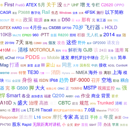
First
关于
没
增
5月
ATEX
专栏
无
C2620
UHF
率
Pre5G
生产
OPPO
Rail
以下简称
4FSK
P3688
CAGR
生态
施行
数字化
Windows
覆盖
业务
距离
政策
D50
那有
能源
敢
最
元
科达
摄像
双工器
SCOUT
网关
器
湖南
DSL
长庆
70岁
飞行器
4月份
HOLD
CM388
GITEX
HARD
GP700
5100
降实
等
2014
10KB
-PTT
积极
无人机
随
960
R8200
全面
照明
EP820
McLTE
旅
现状
7天
这些
攻击
请友台
野外
便
落地
颁发
GP2000
2019年
C2660
没电
船岸
清移
解析海
GJB
MOTOROLA
该
410M
滥用
耳
24日
装备
禁令
系列
市场
PDDS
北斗
Mobile
速发
简单
机
摩托罗拉中继台
eChat
FPGA
海关
深圳
打通
同意
Mag
蒙山
III
接收
国务院
走进
中的
Control4
组网
新晋
大哥
ADSL
见过
消防
上海
TE30
海外
---
NMEA
模
特警
徐
weme
离职
Hytera
----
门禁
2018年
BF-9000
身份
趋势
空地
召开
福
耦合
块
IP68
ISDN
联动
可以
会议室
强
MSTP
脚
大火
完
事
G500
器
视频监控
正
700MHz
有限公司
CRAC
同比
悍
Smart
Q200
作业
背景
各业
商业
福建
要求
政协委员
AK851
小白
盛大
A10D
治理
高效
CBTC
规范
Trunked
省工
清晰
就
为
建造
3KHz
7.0级
遭到
LTE-Hi
Tiscali
PMOS
摩托罗拉slr1000中继台
Massive
WRC-15
公网
摩托
年度
专家
派出所
高
近日
L16
手持
Responder
走
麻栗
SHOW
One
降
股东
无限距离对讲机
小
PH790
Rapid
首批
办法
苹果
金奖
爱护
SSHT
陕西省