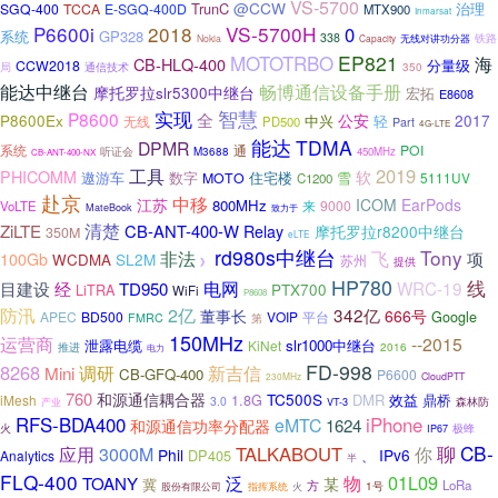
VS-5700
@CCW
TrunC
治理
SGQ-400
TCCA
E-SGQ-400D
MTX900
Inmarsat
P6600i
2018
VS-5700H
0
系统
GP328
338
无线对讲功分器
铁路
Nokia
Capacity
MOTOTRBO
EP821
海
CB-HLQ-400
分量级
CCW2018
局
通信技术
350
能达中继台
畅博通信设备手册
摩托罗拉slr5300中继台
宏拓
E8608
实现
智慧
P8600
全
公安
2017
P8600Ex
中兴
轻
无线
PD500
Part
4G-LTE
能达
TDMA
DPMR
系统
通
POI
听证会
M3688
450MHz
CB-ANT-400-NX
工具
2019
PHICOMM
软
遨游车
住宅楼
雪
数字
MOTO
5111UV
C1200
赴京
中移
江苏
ICOM
EarPods
800MHz
来
9000
VoLTE
MateBook
致力于
清楚
ZiLTE
CB-ANT-400-W
Relay
摩托罗拉r8200中继台
350M
eLTE
rd980s中继台
Tony
飞
非法
项
100Gb
SL2M
WCDMA
苏州
提供
》
HP780
线
电网
经
WRC-19
目建设
TD950
LiTRA
PTX700
WiFi
P8608
2亿
防汛
342亿
董事长
666号
APEC
BD500
VOIP
平台
Google
FMRC
第
150MHz
运营商
--2015
泄露电缆
slr1000中继台
KiNet
推进
2016
电力
FD-998
8268
新吉信
Mini
调研
CB-GFQ-400
P6600
230MHz
CloudPTT
760
和源通信耦合器
TC500S
DMR
效益
鼎桥
iMesh
1.8G
3.0
产业
森林防
VT-3
RFS-BDA400
iPhone
eMTC
1624
和源通信功率分配器
极蜂
火
IP67
聊
CB-
应用
TALKABOUT
3000M
你
Phil
IPv6
DP405
Analytics
、
半
FLQ-400
泛
01L09
物
TOANY
某
冀
LoRa
方
1号
股份有限公司
指挥系统
火