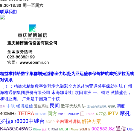
9:30-18:30 周一至周六
联系我们
精益求精给数字集群增光溢彩全力以赴为亚运盛事保驾护航摩托罗拉无线
对讲系
（ ）：精益求精给数字集群增光溢彩全力以赴为亚运盛事保驾护航 广州
海格通信集团股份有限公司 宋海娜 郭虹 欧阳青洲 一、概述 激情盛会，
和谐亚洲。 广州是中国第二个获
民间
中软
畅博通信
数字无线对讲
调度
通信系统
贵州
室内全向吸顶天线
对讲机
自
摩托
TETRA
同方
IPTV
400MHz
4.77亿
350MHz
2013
EV751
SLR5300
罗拉slr8000中继台
解决方案
全网通对讲机
3GPP
通信
K4A8G045WC
002583.SZ
CB-
MESH
20MHz
CTChat
Phone
Kidner
技术