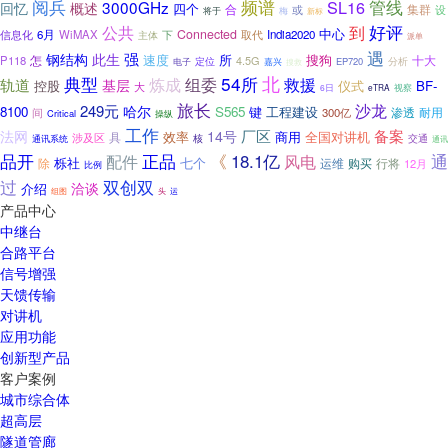
频谱
阅兵
SL16
管线
3000GHz
回忆
概述
四个
集群
合
设
或
将于
梅
新标
好评
公共
到
中心
Connected
信息化
6月
WiMAX
下
India2020
主体
取代
派单
遇
强
钢结构
此生
速度
所
搜狗
怎
十大
P118
4.5G
定位
分析
电子
嘉兴
EP720
搜救
典型
54所
北
炼成
组委
救援
轨道
基层
控股
仪式
BF-
大
6日
eTRA
视察
旅长
沙龙
249元
哈尔
8100
S565
键
工程建设
渗透
耐用
间
300亿
Critical
操纵
工作
厂区
14号
备案
法网
具
效率
商用
全国对讲机
涉及区
通讯系统
核
交通
通讯
正品
18.1亿
通
品开
配件
《
风电
栎社
七个
除
运维
购买
行将
12月
比例
过
双创双
洽谈
介绍
组图
头
运
产品中心
中继台
合路平台
信号增强
天馈传输
对讲机
应用功能
创新型产品
客户案例
城市综合体
超高层
隧道管廊