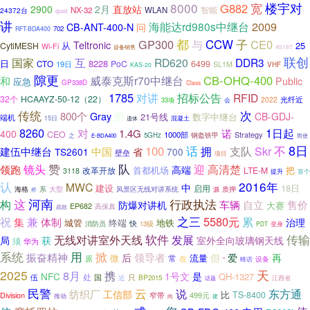
楼宇对
8000
宽
G882
直放站
2900
2月
智能
NX-32
WLAN
24372台
quot
讲
2009
海能达rd980s中继台
CB-ANT-400-N
问
702
RFT-BDA400
都
子
GP300
与
CCW
CE0
Teltronic
从
25
CytiMESH
Wi-Fi
设备销售
A518T
联创
国家
互
RD620
DDR3
日
8228
PoC
6499
CTO
19日
SL1M
VHF
KAS-20
隙更
CB-OHQ-400
威泰克斯r70中继台
和
Public
应急
GP338D
Class
1785
对讲
招标公告
RFID
32个
HCAAYZ-50-12（22）
2022
光纤近
33项
会
传统
次
800个
Gray
图
CB-GDJ-
21号线
数字中继台
端机
15日
混凝土
遗体
8260
1日起
对
1.4G
诺
400
CEO
1000部
Strategy
之
5GHz
钢盔铁甲
而使
E-BDA400
8日
话
100
不
建伍中继台
拥
支队
Skr
中国
TS2601
省
700
壁垒
项目
赞
队
镜头
迎
高清楚
领跑
高端
首都机场
把
LTE-M
改革开放
3118
提升
首个
2016年
认
MWC
中
建设
18日
启用
系
风景区无线对讲系统
质押
海格
大型
源
桥
河南
行政执法
构
这
车辆
自立
售价
防爆对讲机
大赛
EP682
高保真
疏散
之三
5580元
祝
兼
体制
累
集
治理
城管
终端
地铁
快
消防员
13级
变身
PDT
软件
无线对讲室外天线
发展
传输
局
获
室外全向玻璃钢天线
须
华为
系统
用
掀
振奋精神
领导者
再
后
但
爱
流量
微
常
原
在
设备
”
蜂语
天
2025
8月
携
NFC
1号文
是
QH-1327
处
伍
国
只
近
BP2015
江西省
话题
云
民警
说
东方通
纺织厂
工信部
比
TS-8400
Division
窄带
499元
推动
向
建