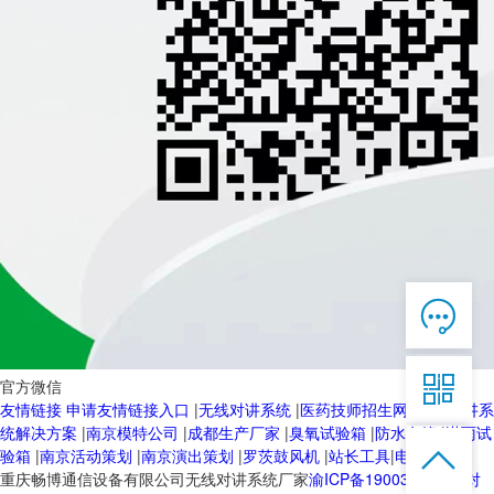

在线客服

7*12 QQ在线，服务咨询

官方微信
友情链接
申请友情链接入口
|
无线对讲系统
|
医药技师招生网
|
无线对讲系
服务热线
统解决方案
|
南京模特公司
|
成都生产厂家
|
臭氧试验箱
|
防水套管
|
淋雨试


恭候聆听，023-86382199手机直接点击
验箱
|
南京活动策划
|
南京演出策划
|
罗茨鼓风机
|
站长工具
|
电动球阀
拨打
重庆畅博通信设备有限公司无线对讲系统厂家
渝ICP备19003103号-2
对