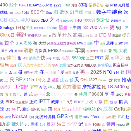
400
33项
32个
会
招标公告
光纤近
HCAAYZ-50-12（22）
1785
对讲
RFID
Public
800个
数字中继台
次
图
遗体
21号线
端机
15日
混凝土
2022
Gray
传统
CB-GDJ-400
之
5GHz
8260
对
1.4G
1000部
CEO
E-BDA400
钢盔铁甲
诺
拥
700
壁垒
中国
项目
Strategy
1日起
100
话
不
而使
TS2601
省
支队
建伍中继台
领跑
改革开放
Skr
高端
LTE-M
8日
提升
首都机场
队
迎
高清楚
镜头
赞
3118
中
首个
桥
海格
质押
大型
MWC
风景区无线对讲系统
2016年
把
系
认
建设
启用
源
车辆
疏散
祝
高保真
EP682
大赛
18日
构
自立
兼
这
行政执法
河南
防爆对讲机
体制
累
快
华为
地铁
治
5580元
PDT
集
之三
13级
消防员
售价
城管
须
终端
理局
获
振奋精神
传输系统
变身
无线对讲室外天线
发展
室外全向玻璃钢天线
软件
再
2025
国
在
”
微
常
NFC
处
后
爱
8月
用
原
流量
设备
领导者
蜂语
掀
伍
但
BP2015
只
天
推动
近
江西省
云
1号文
QH-1327
话题
是
民警
携
Division
工信部
建
东方通信
摩托罗拉
TS-8400
纺织厂
窄带
比
说
经
499元
向
看
P8668i
享
式
您
使用
值
返
CB-FDQ-400
营
ISP
要
科技
2020
富
。
电用
综合
iPTT
由
凭
拟
高
SDC
正式
威海
手机
谈
1日
9月
信息化部
BOOK
习
新
缺
成都
GoTa
黑
LKP
核电站
的
刷
速
落
将
讯
股份
10月
新时代
融合
LTE
海事
Norsat
GPS
传
赛
无线对讲机
体
进行
赴
TCP
PD980
max
河北
之间
让
远程
助
记
滑雪
反对
高潮迭起
需求
港口
警用
迅
紫燕
3月
众
800M
P6620i
310