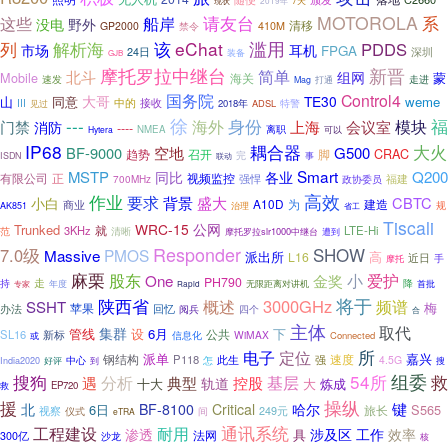
7天
现状
2019年
MOTOROLA
系
这些
请友台
船岸
野外
没电
清移
GP2000
410M
禁令
列
解析海
该
eChat
滥用
PDDS
市场
耳机
FPGA
深圳
24日
装备
GJB
摩托罗拉中继台
新晋
简单
北斗
组网
蒙
Mobile
海关
走进
速发
打通
Mag
国务院
Control4
大哥
TE30
山
同意
weme
中的
接收
III
见过
2018年
ADSL
特警
---
徐
海外
身份
福
门禁
模块
消防
上海
会议室
----
离职
NMEA
Hytera
可以
IP68
耦合器
大火
BF-9000
空地
G500
CRAC
趋势
召开
脚
完
事
ISDN
联动
Smart
MSTP
Q200
同比
各业
有限公司
正
视频监控
强悍
福建
700MHz
政协委员
高效
作业
要求
盛大
背景
CBTC
小白
A10D
建造
商业
为
规
AK851
治理
省工
Tiscali
WRC-15
公网
Trunked
就
3KHz
LTE-Hi
范
清晰
摩托罗拉slr1000中继台
遭到
Responder
7.0级
SHOW
Massive
PMOS
派出所
L16
高
近日
手
摩托
麻栗
股东
小
爱护
One
金奖
PH790
走
持
降
年度
无限距离对讲机
专家
首批
Rapid
陕西省
将于
概述
3000GHz
频谱
SSHT
梅
苹果
办法
回忆
四个
阅兵
合
主体
取代
集群
管线
6月
下
设
公共
SL16
新标
WiMAX
或
信息化
Connected
电子
所
定位
派单
速度
嘉兴
钢结构
P118
此生
强
中心
4.5G
到
怎
搜
India2020
好评
搜狗
54所
组委
救
分析
基层
遇
典型
控股
轨道
十大
大
炼成
救
EP720
援
操纵
键
北
BF-8100
Critical
哈尔
6日
S565
旅长
视察
249元
仪式
间
eTRA
工程建设
通讯系统
耐用
渗透
涉及区
工作
效率
具
法网
300亿
沙龙
核