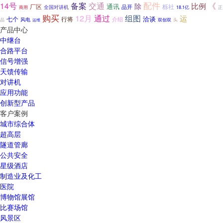
配件
备案
交通
14号
《
比例
除
通讯
厂区
栎社
品开
商用
全国对讲机
18.1亿
正
购买
12月
通过
组图
运
洽谈
七个
行将
风电
介绍
品
运维
双创双
头
产品中心
中继台
合路平台
信号增强
天馈传输
对讲机
应用功能
创新型产品
客户案例
城市综合体
超高层
隧道管廊
公共安全
星级酒店
制造业及化工
医院
博物馆展馆
比赛场馆
风景区