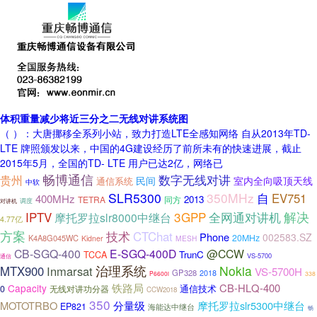
体积重量减少将近三分之二无线对讲系统图
（ ）：大唐挪移全系列小站，致力打造LTE全感知网络 自从2013年TD-
LTE 牌照颁发以来，中国的4G建设经历了前所未有的快速进展，截止
2015年5月，全国的TD- LTE 用户已达2亿，网络已
畅博通信
数字无线对讲
贵州
民间
室内全向吸顶天线
通信系统
中软
SLR5300
350MHz
自
EV751
400MHz
2013
TETRA
同方
对讲机
调度
解决
3GPP
IPTV
全网通对讲机
摩托罗拉slr8000中继台
4.77亿
方案
技术
CTChat
Phone
002583.SZ
20MHz
K4A8G045WC
Kidner
MESH
CB-SGQ-400
E-SGQ-400D
@CCW
TCCA
TrunC
VS-5700
通信
治理系统
Nokia
MTX900
Inmarsat
VS-5700H
GP328
2018
P6600i
338
铁路局
CB-HLQ-400
Capacity
通信技术
0
无线对讲功分器
CCW2018
350
MOTOTRBO
分量级
摩托罗拉slr5300中继台
EP821
海能达中继台
畅