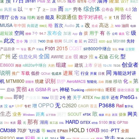
预
17日
隆重
淄博
至
城市
速
28181
Plus
MCS
心求
设计
及
报导海
系统工
而
综合体
以
了
网络
治
穷冬
风景
™
公布会
4.0
“
汉胜
国产
窄
之一
惊
程
部长
和源通信
数字对讲机
理厅
能及
公告
结构
1月
近些
更
万达
个
改
高达
首次
MUSA
给
年中国
其
向前进
Audio
上
油田
599元
造成
N50
电梯
冰
空间
有
级
发布会
用于
各
超短波
拨
加速
它
7个
台
94.7
楼梯
公司
裁员
App
此次
22日
SL2K
M3188
先转
海
沙漠
联网
延
责令
7400
防爆
着
约
8220
会议
均
2015
CQST
F101
slr8000中继台
客户
产品目录
一
公安部
专业
中标
可视化
背负
全国
广州
还
很
型
信息化局
推
石化
石油
AWIRE
南沙
正在
啦
创业者
组建
E8600i
建筑
上市
穿越
rd620s中继台
大的
用语
海峡
TD-LTE
TEDS
宅
同
说明
进展
海能达对讲
车载
低价
推广
行业
低成本
开展
日夜
QChat
第
识别
化
机
MTM800
统建
移动
防护
AeroMACS
智能化
雨棚
邵阳市
高峰
概
贯彻
一
神秘
GSM-R
IEEE
启动
4月
Trunking
接收分路器
宽
油气
rd980中继台
即时
Pre5G
联盟
抢
关于
ATEX
2号
频率
还有
带
产业发展
700M
First
5
Liteos
无
OPPO
P3688
C2620
增
Rail
UHF
CAGR
覆盖
没
专栏
月
数字化
生产
生态
敢
网关
业务
施行
距离
SCOUT
摄像
4FSK
政策
Windows
以下简称
能源
科达
那有
HARD
最
湖南
5100
GITEX
降实
GP700
元
器
D50
长庆
双工器
DSL
4月份
HOLD
10KB
CM388
70岁
等
-PTT
960
全面
飞行器
EP820
McLTE
攻击
R8200
积极
旅
无人机
照明
2014
落地
随便
颁发
C2660