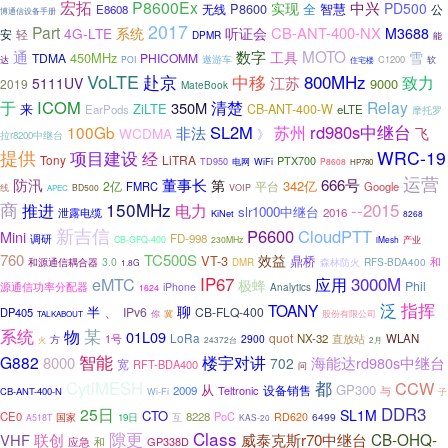
宏拓
P8600Ex
中兴
实现
PD500
P8600
全
智慧
无线
E8608
公
博通信设备手册
2017
Part
CB-ANT-400-NX
4G-LTE
系统
听证会
M3688
轻
安
DPMR
能
MOTO
通
数字
雪
工具
450MHz
TDMA
PHICOMM
遨游车
达
C1200
软
POI
住宅楼
VoLTE
中移
800MHz
赴京
致力
江苏
5111UV
9000
2019
MateBook
ICOM
于
清楚
Relay
350M
来
ZiLTE
CB-ANT-400-W
EarPods
eLTE
摩托罗
SL2M
rd980s中继台
100Gb
非法
苏州
WCDMA
飞
》
拉r8200中继台
提供
WRC-19
项目建设
经
LiTRA
Tony
PTX700
WiFi
TD950
电网
P8608
HP780
运营
防汛
董事长
666号
第
342亿
2亿
平台
FMRC
Google
线
BD500
VOIP
APEC
商
150MHz
--2015
推进
电力
slr1000中继台
泄露电缆
2016
KiNet
8268
新吉信
P6600
CloudPTT
Mini
FD-998
调研
CB-GFQ-400
230MHz
iMesh
产业
760
TC500S
效益
VT-3
鼎桥
和
和源通信耦合器
3.0
森林防火
RFS-BDA400
DMR
1.8G
IP67
eMTC
应用
3000M
极蜂
Phil
源通信功率分配器
iPhone
Analytics
1624
泛
指挥
TOANY
、
聊
半
IPv6
CB-FLQ-400
DP405
你
冀
股份有限公司
TALKABOUT
某
系统
物
01L09
LoRa
quot
NX-32
直放站
WLAN
1号
2900
方
火
24372台
2月
智能
楼宇对讲
G882
8000
海能达rd980s中继台
702
宽
RFT-BDA400
问
都
CytiMESH
CCW
从
GP300
设备销售
2009
Teltronic
与
CB-ANT-400-N
Wi-Fi
子
DDR3
25日
SL1M
CTO
CE0
8228
PoC
国家
互
RD620
6499
19日
A518T
KAS-20
隙更
Class
威泰克斯r70中继台
CB-OHQ-
VHF
联创
应急
GP338D
和