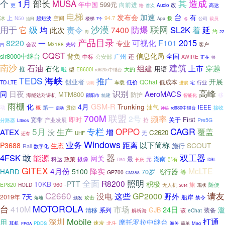
个
1月
其
造成
部长
MUSA
599元
年中国
向前进
改
高达
更
Audio
给
首次
电梯
加速
台
发布会
有
空间
94.7
上
N50
冰
超短波
楼梯
拨
公司
App
各
裁员
油田
7个
沙漠
防爆
联网
用于
级
责令
SL2K
它
均
7400
着
延
此次
约
海
22
产品目录
2015
8220
可视化
F101
一
专业
会议
M3188
客户
先转
日
CQST
信息化局
slr8000中继台
背负
全国
广州
还
公安部
中标
AWIRE
正在
很
南沙
石油
建筑
上市
穿越
组建
石化
用语
推
型
大的
啦
E8600i
rd620s中继台
TEDS
海峡
推广
开展
创业者
QChat
低成本
低价
TD-LTE
车载
行业
进展
宅
说明
高峰
识别
日夜
AeroMACS
同
MTM800
防护
移
海能达对讲机
邵阳市
统建
智能化
雨棚
化
GSM-R
4月
Trunking
油气
动
IEEE
第一
贯彻
概
接收
启动
rd980中继台
神秘
700M
联盟
2号
频率
即时
First
关于
宽带
产业发展
抢
Pre5G
分路器
Liteos
5月
专栏
CAGR
生产
OPPO
增
覆盖
ATEX
没
C2620
无
还有
UHF
Windows
业务
距离
以下简称
P3688
SCOUT
生态
施行
Rail
数字化
双工器
4FSK
敢
能源
器
网关
湖南
科达
摄像
最
元
政策
那有
D50
长庆
DSL
GITEX
4月份
McLTE
降实
5100
飞行器
HARD
70岁
等
GP700
CM388
照明
全面
R8200
10KB
-PTT
积极
旅
960
EP820
HOLD
无人机
随便
现状
2014
C2660
请友
没电
这些
GP2000
野外
7天
2019年
船岸
攻击
禁令
落地
颁发
台
MOTOROLA
410M
市场
24日
滥
GJB
清移
系列
装备
该
解析海
eChat
深圳
Mobile
打通
用
摩托罗拉中继台
耳机
速发
北斗
PDDS
海关
简单
Mag
FPGA