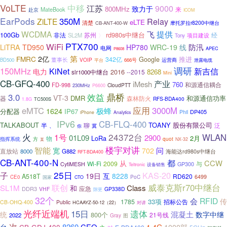
VoLTE
中移
江苏
9000
致力于
800MHz
MateBook
来
赴京
ICOM
EarPods
350M
ZiLTE
Relay
eLTE
清楚
摩托罗拉r8200中继台
CB-ANT-400-W
提供
WCDMA
飞
100Gb
rd980s中继台
苏州
经
非法
SL2M
》
项目建设
Tony
PTX700
WiFi
LiTRA
防汛
TD950
HP780
WRC-19
线
电网
APEC
P8608
第
FMRC
2亿
Google
推进
342亿
董事长
VOIP
运营商
BD500
平台
666号
泄露电缆
调研
150MHz
新吉信
KiNet
电力
2016
8268
--2015
slr1000中继台
Mini
CB-GFQ-400
产业
iMesh
760
和源通信耦合
FD-998
CloudPTT
230MHz
P6600
鼎桥
效益
3.0
VT-3
DMR
和源通信功率
器
森林防火
RFS-BDA400
TC500S
1.8G
应用
eMTC
3000M
极蜂
1624
分配器
IP67
DP405
Phil
iPhone
Analytics
IPv6
CB-FLQ-400
TALKABOUT
TOANY
股份有限公司
聊
半
、
泛
冀
你
24372台
火
1号
WLAN
01L09
2900
LoRa
2月
物
方
quot
指挥系统
某
NX-32
智能
楼宇对讲
问
宽
702
直放站
8000
G882
海能达rd980s中继台
RFT-BDA400
CB-ANT-400-N
都
CCW
从
Wi-Fi
2009
与
CytiMESH
GP300
设备销售
Teltronic
25日
子
KAS-20
19日
互
8228
A518T
RD620
PoC
6499
CE0
国家
CTO
威泰克斯r70中继台
联创
SL1M
Class
和
应急
DDR3
VHF
GP338D
隙更
32个
会
RFID
传
33项
1785
招标公告
CB-OHQ-400
Public
HCAAYZ-50-12（22）
对讲
光纤近端机
遗体
15日
混凝土
统
数字中继
800个
21号线
2022
Gray
图
次
8260
CEO
1.4G