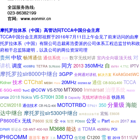
摩托罗拉体系（中国）高管访问TCCA中国分会主席
TCCA中国分会主席郑祖辉于2016年7月11日上午会见了前来访问的由摩
托罗拉体系（中国）有限公司总裁蒋浩委派的公司体系工程总监甘钧和政
府相干总监陈建明，以及公司的两位资深司理
中软
对
贵州
畅博通信
通信系统
数字无线对讲
室内全向吸顶天线
民间
讲机
同方
自
调度
350MHz
2013
IPTV
TETRA
400MHz
SLR5300
4.77亿
EV751
摩托罗拉slr8000中继台
3GPP
K4A8G045WC
全网通对讲机
解决方案
CTChat
技术
TCCA
20MHz
通信
Kidner
CB-SGQ-400
MESH
Phone
002583.SZ
Inmarsat
MTX900
治理系统
@CCW
VS-5700
E-SGQ-400D
TrunC
P6600i
338
VS-5700H
2018
铁路局
Nokia
无线对讲功分器
0
Capacity
GP328
分量级
海能
MOTOTRBO
CCW2018
350
通信技术
CB-HLQ-400
EP821
达中继台
摩托罗拉slr5300中继台
宏拓
E8608
畅博通信设备手册
P8600Ex
无线
公安
全
Part
P8600
2017
实现
智慧
PD500
中兴
轻
系统
4G-LTE
M3688
能达
TDMA
听证会
CB-ANT-400-NX
450MHz
POI
DPMR
通
PHICOMM
MOTO
雪
5111UV
C1200
遨游车
软
数字
住宅楼
2019
工具