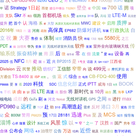
台
CB-GDJ-400
1000部
之
E-BDA400
5GHz
对
钢盔铁
700
诺
拥
1日起
壁垒
话
Strategy
中国
项
而使
甲
建伍中继台
TS2601
省
100
首都机场
LTE-M
Skr
赞
队
支队
不
领跑
目
迎
镜头
高端
3118
8日
高清楚
改革开放
质押
海格
认
建设
启用
把
首个
MWC
提升
系
大型
中
源
风景区无线对讲系统
桥
高保真
防爆对讲机
行政执法
自
2016年
河南
EP682
这
18日
构
疏散
车辆
祝
大赛
体制
兼
快
5580元
立
消防员
售价
之三
集
城管
终端
13级
地铁
传
软件
PDT
室外全向玻璃钢天线
华为
获
无线对讲室外天线
发展
须
治理局
变身
累
输系统
振奋精神
常
原
后
”
设备
用
在
但
再
掀
微
流量
爱
领导者
蜂语
NFC
是
近
处
2025
8月
BP2015
江西省
伍
只
国
1号文
话题
天
携
QH-1327
云
推动
窄带
499元
工信部
Division
纺织厂
说
民警
向
摩托罗拉
东
比
建
使用
返
CB-FDQ-400
TS-8400
式
综合
。
值
方通信
富
ISP
经营
您
电用
科技
BOOK
信息化部
iPTT
正式
要
2020
威海
凭
SDC
享
看
1日
P8668i
9月
新时代
拟
LTE
将
10月
由
谈
高速
黑
手机
股份
LKP
落
海事
缺
讯
融合
新
习
max
之间
成都
的
进行
刷
无线对讲机
核电站
河北
GoTa
GPS
传
体
Norsat
远程
PD980
高潮迭起
3月
港口
赴
反对
助
赛
滑雪
让
需求
紫燕
TCP
310
迅速
预
MCS
众
至
及
警用
28181
800M
17日
Plus
报导海
记
P6620i
城市
淄博
惊
风景
以
设计
汉胜
了
“
国产
窄
之一
综
穷冬
心求
隆重
系统工程
™
而
网络
近些
公布会
万达
治理厅
公告
合体
和源通信
能及
数字对讲机
4.0
结构