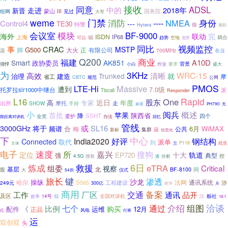
接收
同意
ADSL
走进
中的
2018年
新晋
国务院
组网
蒙山
III
见过
大哥
weme
门禁
消防
----
NMEA
身份
Control4
---
TE30
特警
徐
Hytera
离职
会议室
模块
BF-9000
海外
联动
完
ISDN
IP68
上海
福
耦合
趋势
可以
空地
召开
同比
视频监控
事
CRAC
MSTP
G500
正
有限公司
脚
大火
器
700MHz
各业
Q200
商业
福建
A10D
Smart
AK851
政协委员
强悍
背景
小白
作业
要求
盛大
为
3KHz
WRC-15
高效
清晰
Trunked
就
治理
建造
摩
省工
CBTC
规范
公网
PMOS
LTE-Hi
Massive
遭到
7.0级
托罗拉slr1000中继台
派
Tiscali
Responder
Rapid
L16
One
股东
近日
高
专家
年度
出所
摩托
手持
走
SHOW
麻栗
无
PH790
阅兵
小
概述
首批
苹果
陕西省
降
SSHT
四个
金奖
爱护
限距离对讲机
办法
回忆
管线
3000GHz
或
SL16
将于
合
6月
WiMAX
频谱
梅
公共
设
集群
新标
信息化
中心
下
好评
India2020
钢结构
Connected
派单
取代
到
主体
P118
此生
怎
电子
速度
所
嘉兴
搜狗
定位
十大
轨道
EP720
典型
强
4.5G
控
搜救
分析
遇
6日
炼成
救援
eTRA
Critical
组委
视察
基层
北
BF-8100
间
股
仪式
大
54所
旅长
键
渗透
沙龙
哈尔
操纵
法网
S565
工程建设
通讯系统
涉
249元
300亿
具
耐用
商用
交通
备案
厂区
工作
通讯
品开
及区
核
栎社
14号
全国对讲机
除
效率
18.1
洽谈
介绍
组图
七个
通过
比例
《
购买
配件
运维
12月
正品
风电
行将
亿
运
双创双
头